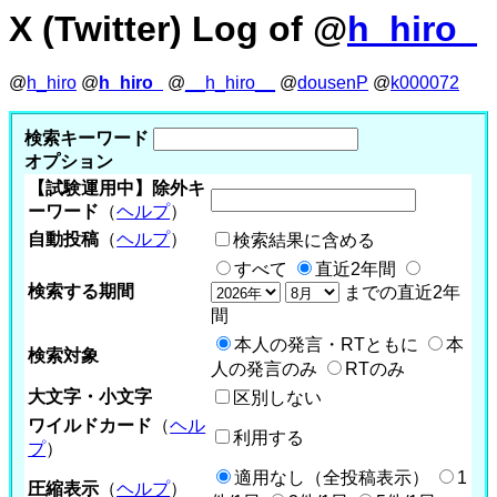
X (Twitter) Log of @
h_hiro_
@
h_hiro
@
h_hiro_
@
__h_hiro__
@
dousenP
@
k000072
検索キーワード
オプション
【試験運用中】除外キ
ーワード
（
ヘルプ
）
自動投稿
（
ヘルプ
）
検索結果に含める
すべて
直近2年間
検索する期間
までの直近2年
間
本人の発言・RTともに
本
検索対象
人の発言のみ
RTのみ
大文字・小文字
区別しない
ワイルドカード
（
ヘル
利用する
プ
）
適用なし（全投稿表示）
1
圧縮表示
（
ヘルプ
）