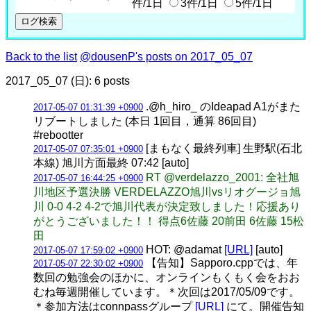
件/1日
3件/1日
5件/1日
Back to the list
@dousenP's posts on 2017_05_07
2017_05_07 (日): 6 posts
.@h_hiro_ のIdeapad A1がまた
2017-05-07 01:31:39 +0900
リブートしました (本日 1回目，通算 86回目)
#rebootter
[まもなく最終列車] 生野駅(石北
2017-05-07 07:35:01 +0900
本線) 旭川方面最終 07:42 [auto]
RT @verdelazzo_2001: 全社旭
2017-05-07 16:44:25 +0900
川地区予選決勝 VERDELAZZO旭川vsリオグージョ旭
川 0-0 4-2 4-2で旭川代表が決定致しました！応援あり
がとうございました！！ 得点6佐藤 20前田 6佐藤 15松
田
HOT: @adamat
[URL]
[auto]
2017-05-07 17:59:02 +0900
【告知】Sapporo.cppでは、年
2017-05-07 22:30:02 +0900
数回の勉強会のほかに、オンラインもくもく会をおお
むね毎週開催しています。＊次回は2017/05/09です。
＊参加方法はconnpassグループ
[URL]
にて。開催告知