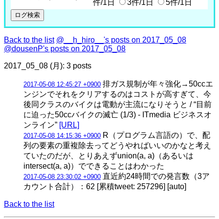
件/1日
3件/1日
5件/1日
Back to the list
@__h_hiro__'s posts on 2017_05_08
@dousenP's posts on 2017_05_08
2017_05_08 (月): 3 posts
排ガス規制が年々強化→50ccエ
2017-05-08 12:45:27 +0900
ンジンでそれをクリアするのはコストが高すぎて、今
後同クラスのバイクは電動が主流になりそうと / “目前
に迫った50ccバイクの滅亡 (1/3) - ITmedia ビジネスオ
ンライン”
[URL]
R（プログラム言語の）で、配
2017-05-08 14:15:36 +0900
列の要素の重複除去ってどうやればいいのかなと考え
ていたのだが、とりあえずunion(a, a)（あるいは
intersect(a, a)）でできることはわかった
直近約24時間での発言数（3ア
2017-05-08 23:30:02 +0900
カウント合計）：62 [累積tweet: 257296] [auto]
Back to the list