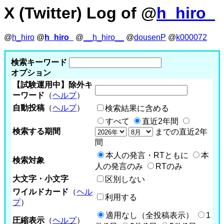
X (Twitter) Log of @
h_hiro_
@
h_hiro
@
h_hiro_
@
__h_hiro__
@
dousenP
@
k000072
検索キーワード
オプション
【試験運用中】除外キ
ーワード
（
ヘルプ
）
自動投稿
（
ヘルプ
）
検索結果に含める
すべて
直近2年間
検索する期間
までの直近2年
間
本人の発言・RTともに
本
検索対象
人の発言のみ
RTのみ
大文字・小文字
区別しない
ワイルドカード
（
ヘル
利用する
プ
）
適用なし（全投稿表示）
1
圧縮表示
（
ヘルプ
）