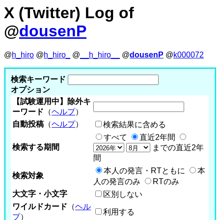
X (Twitter) Log of
@
dousenP
@
h_hiro
@
h_hiro_
@
__h_hiro__
@
dousenP
@
k000072
検索キーワード
オプション
【試験運用中】除外キ
ーワード
（
ヘルプ
）
自動投稿
（
ヘルプ
）
検索結果に含める
すべて
直近2年間
検索する期間
までの直近2年
間
本人の発言・RTともに
本
検索対象
人の発言のみ
RTのみ
大文字・小文字
区別しない
ワイルドカード
（
ヘル
利用する
プ
）