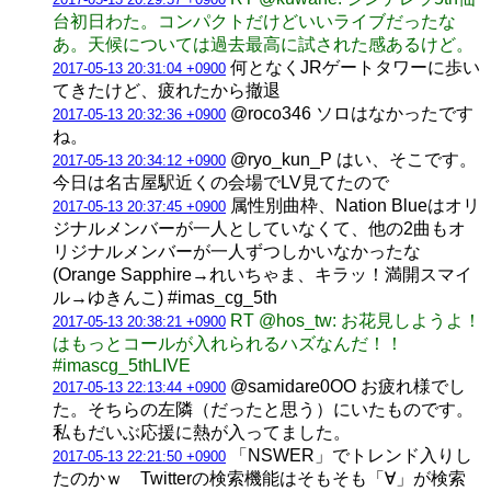
台初日わた。コンパクトだけどいいライブだったな
あ。天候については過去最高に試された感あるけど。
何となくJRゲートタワーに歩い
2017-05-13 20:31:04 +0900
てきたけど、疲れたから撤退
@roco346 ソロはなかったです
2017-05-13 20:32:36 +0900
ね。
@ryo_kun_P はい、そこです。
2017-05-13 20:34:12 +0900
今日は名古屋駅近くの会場でLV見てたので
属性別曲枠、Nation Blueはオリ
2017-05-13 20:37:45 +0900
ジナルメンバーが一人としていなくて、他の2曲もオ
リジナルメンバーが一人ずつしかいなかったな
(Orange Sapphire→れいちゃま、キラッ！満開スマイ
ル→ゆきんこ) #imas_cg_5th
RT @hos_tw: お花見しようよ！
2017-05-13 20:38:21 +0900
はもっとコールが入れられるハズなんだ！！
#imascg_5thLIVE
@samidare0OO お疲れ様でし
2017-05-13 22:13:44 +0900
た。そちらの左隣（だったと思う）にいたものです。
私もだいぶ応援に熱が入ってました。
「NSWER」でトレンド入りし
2017-05-13 22:21:50 +0900
たのかｗ Twitterの検索機能はそもそも「∀」が検索