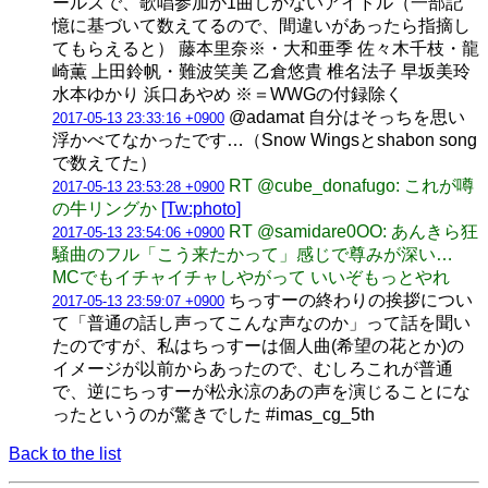
ールズで、歌唱参加が1曲しかないアイドル（一部記
憶に基づいて数えてるので、間違いがあったら指摘し
てもらえると） 藤本里奈※・大和亜季 佐々木千枝・龍
崎薫 上田鈴帆・難波笑美 乙倉悠貴 椎名法子 早坂美玲
水本ゆかり 浜口あやめ ※＝WWGの付録除く
@adamat 自分はそっちを思い
2017-05-13 23:33:16 +0900
浮かべてなかったです…（Snow Wingsとshabon song
で数えてた）
RT @cube_donafugo: これが噂
2017-05-13 23:53:28 +0900
の牛リングか
[Tw:photo]
RT @samidare0OO: あんきら狂
2017-05-13 23:54:06 +0900
騒曲のフル「こう来たかって」感じで尊みが深い…
MCでもイチャイチャしやがって いいぞもっとやれ
ちっすーの終わりの挨拶につい
2017-05-13 23:59:07 +0900
て「普通の話し声ってこんな声なのか」って話を聞い
たのですが、私はちっすーは個人曲(希望の花とか)の
イメージが以前からあったので、むしろこれが普通
で、逆にちっすーが松永涼のあの声を演じることにな
ったというのが驚きでした #imas_cg_5th
Back to the list