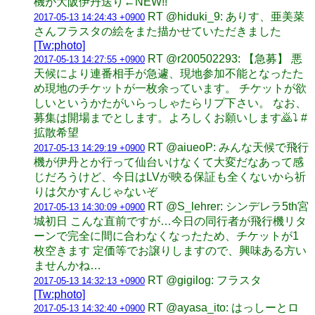
機が大阪伊丹送り←NEW!!
RT @hiduki_9: ありす、亜美菜
2017-05-13 14:24:43 +0900
さんフラスタの絵をまた描かせていただきました
[Tw:photo]
RT @r200502293: 【急募】 悪
2017-05-13 14:27:55 +0900
天候により連番相手が急遽、現地参加不能となったた
め現地のチケットが一枚余っています。 チケットが欲
しいというかたがいらっしゃたらリプ下さい。 なお、
募集は開場までとします。よろしくお願いします🙇⤵ #
拡散希望
RT @aiueoP: みんな天候で飛行
2017-05-13 14:29:19 +0900
機が伊丹とか行って仙台いけなくて大変だなあって感
じだろうけど、今日はLVが映る保証も全くないから祈
りは欠かすんじゃないぞ
RT @S_lehrer: シンデレラ5th宮
2017-05-13 14:30:09 +0900
城初日 こんな直前ですが…今日の同行者が飛行機リタ
ーンで完全に間に合わなくなったため、チケットが1
枚空きます 定価等でお譲りしますので、興味ある方い
ませんかね…
RT @gigilog: フラスタ
2017-05-13 14:32:13 +0900
[Tw:photo]
RT @ayasa_ito: はっしーとロ
2017-05-13 14:32:40 +0900