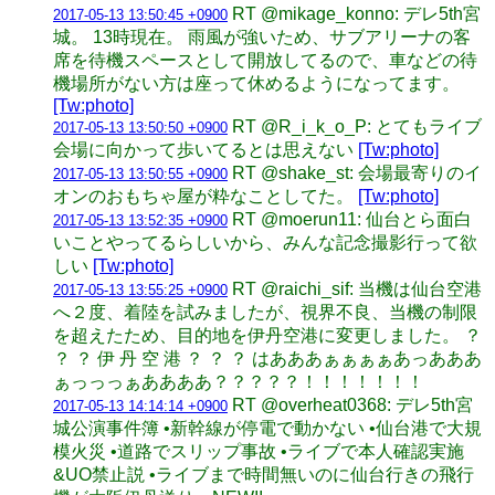
RT @mikage_konno: デレ5th宮
2017-05-13 13:50:45 +0900
城。 13時現在。 雨風が強いため、サブアリーナの客
席を待機スペースとして開放してるので、車などの待
機場所がない方は座って休めるようになってます。
[Tw:photo]
RT @R_i_k_o_P: とてもライブ
2017-05-13 13:50:50 +0900
会場に向かって歩いてるとは思えない
[Tw:photo]
RT @shake_st: 会場最寄りのイ
2017-05-13 13:50:55 +0900
オンのおもちゃ屋が粋なことしてた。
[Tw:photo]
RT @moerun11: 仙台とら面白
2017-05-13 13:52:35 +0900
いことやってるらしいから、みんな記念撮影行って欲
しい
[Tw:photo]
RT @raichi_sif: 当機は仙台空港
2017-05-13 13:55:25 +0900
へ２度、着陸を試みましたが、視界不良、当機の制限
を超えたため、目的地を伊丹空港に変更しました。 ？
？ ？ 伊 丹 空 港 ？ ？ ？ はあああぁぁぁぁあっあああ
ぁっっっぁああああ？？？？？！！！！！！！
RT @overheat0368: デレ5th宮
2017-05-13 14:14:14 +0900
城公演事件簿 •新幹線が停電で動かない •仙台港で大規
模火災 •道路でスリップ事故 •ライブで本人確認実施
&UO禁止説 •ライブまで時間無いのに仙台行きの飛行