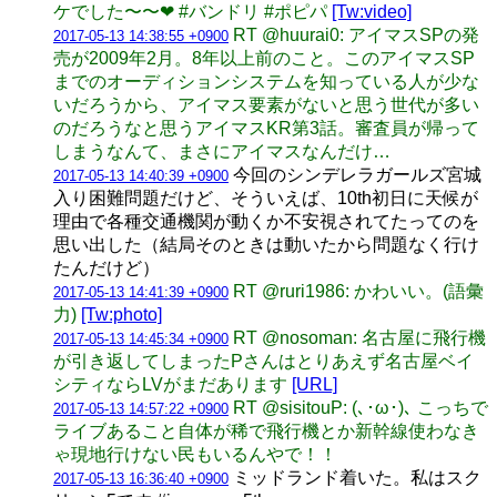
ケでした〜〜❤︎ #バンドリ #ポピパ
[Tw:video]
RT @huurai0: アイマスSPの発
2017-05-13 14:38:55 +0900
売が2009年2月。8年以上前のこと。このアイマスSP
までのオーディションシステムを知っている人が少な
いだろうから、アイマス要素がないと思う世代が多い
のだろうなと思うアイマスKR第3話。審査員が帰って
しまうなんて、まさにアイマスなんだけ…
今回のシンデレラガールズ宮城
2017-05-13 14:40:39 +0900
入り困難問題だけど、そういえば、10th初日に天候が
理由で各種交通機関が動くか不安視されてたってのを
思い出した（結局そのときは動いたから問題なく行け
たんだけど）
RT @ruri1986: かわいい。(語彙
2017-05-13 14:41:39 +0900
力)
[Tw:photo]
RT @nosoman: 名古屋に飛行機
2017-05-13 14:45:34 +0900
が引き返してしまったPさんはとりあえず名古屋ベイ
シティならLVがまだあります
[URL]
RT @sisitouP: (､･ω･)､ こっちで
2017-05-13 14:57:22 +0900
ライブあること自体が稀で飛行機とか新幹線使わなき
ゃ現地行けない民もいるんやで！！
ミッドランド着いた。私はスク
2017-05-13 16:36:40 +0900