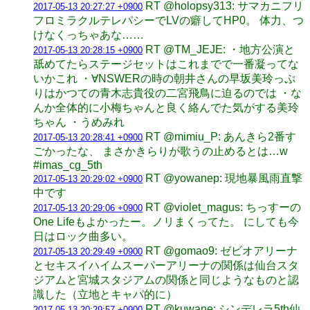
RT @holopsy313: サマカニフリ
2017-05-13 20:27:27 +0900
フロミラクルテレパシーでLVの癖してHP0。 体力、つ
けなくっちゃあな……
RT @TM_JEJE: ・地方公演と
2017-05-13 20:28:15 +0900
舐めてたらステージセットはこれまでで一番凝ってな
いかこれ ・∀NSWERの時の朝井さんの早坂美玲っぷ
りはかつての青木志貴役の二宮飛鳥に迫るのでは ・な
んか全体的に小梅ちゃんと良く絡んでた気がする美玲
ちゃん ・うめみれ
RT @mimiu_P: あんきら2番す
2017-05-13 20:28:41 +0900
ごかったな、 まさかきらりが歌うの止めるとは…w
#imas_cg_5th
RT @yowanep: 現地暴風雨直撃
2017-05-13 20:29:02 +0900
中です
RT @violet_magus: ちっすーの
2017-05-13 20:29:06 +0900
One Lifeもよかったー。ノリまくってた。 にしても今
日はロック曲多い。
RT @gomao9: ゼビオアリーナ
2017-05-13 20:29:49 +0900
とセキスイハイムスーパーアリーナの関係は仙台スタ
ジアムと宮城スタジアムの関係と同じようなものと認
識した（立地とキャパ的に）
RT @kuwane: シンデレラ5th仙
2017-05-13 20:29:57 +0900