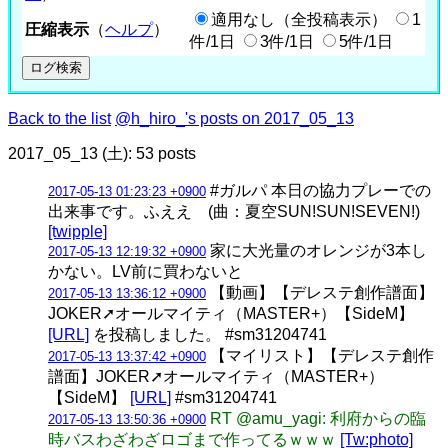
適用なし（全投稿表示）
1
圧縮表示
（
ヘルプ
）
件/1日
3件/1日
5件/1日
Back to the list
@h_hiro_'s posts on 2017_05_13
2017_05_13 (土): 53 posts
#ガルパ 本日の協力プレーでの
2017-05-13 01:23:23 +0900
出来事です。ふええ (曲：夏空SUN!SUN!SEVEN!)
[twipple]
家に大光量のオレンジが3本し
2017-05-13 12:19:32 +0900
かない。LV前に買わないと
【動画】【デレステ創作譜面】
2017-05-13 13:36:12 +0900
JOKER➚オールマイティ（MASTER+）【SideM】
[URL]
を投稿しました。 #sm31204741
【マイリスト】【デレステ創作
2017-05-13 13:37:42 +0900
譜面】JOKER➚オールマイティ（MASTER+）
【SideM】
[URL]
#sm31204741
RT @amu_yagi: 利府からの臨
2017-05-13 13:50:36 +0900
時バスわざわざロゴまで作ってるｗｗｗ
[Tw:photo]