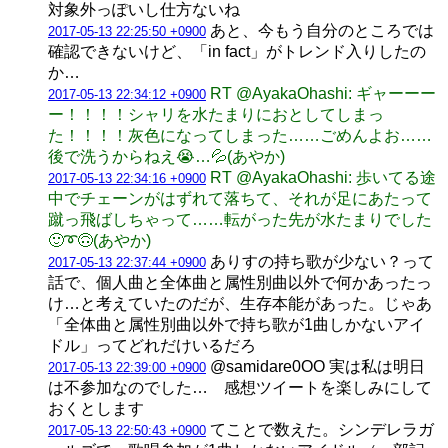
対象外っぽいし仕方ないね
あと、今もう自分のところでは
2017-05-13 22:25:50 +0900
確認できないけど、「in fact」がトレンド入りしたの
か…
RT @AyakaOhashi: ギャーーー
2017-05-13 22:34:12 +0900
ー！！！！シャリを水たまりにおとしてしまっ
た！！！！灰色になってしまった……ごめんよお……
後で洗うからねえ😭…💦(あやか)
RT @AyakaOhashi: 歩いてる途
2017-05-13 22:34:16 +0900
中でチェーンがはずれて落ちて、それが足にあたって
蹴っ飛ばしちゃって……転がった先が水たまりでした
🙂➰🙃(あやか)
ありすの持ち歌が少ない？って
2017-05-13 22:37:44 +0900
話で、個人曲と全体曲と属性別曲以外で何かあったっ
け…と考えていたのだが、生存本能があった。じゃあ
「全体曲と属性別曲以外で持ち歌が1曲しかないアイ
ドル」ってどれだけいるだろ
@samidare0OO 実は私は明日
2017-05-13 22:39:00 +0900
は不参加なのでした… 感想ツイートを楽しみにして
おくとします
てことで数えた。シンデレラガ
2017-05-13 22:50:43 +0900