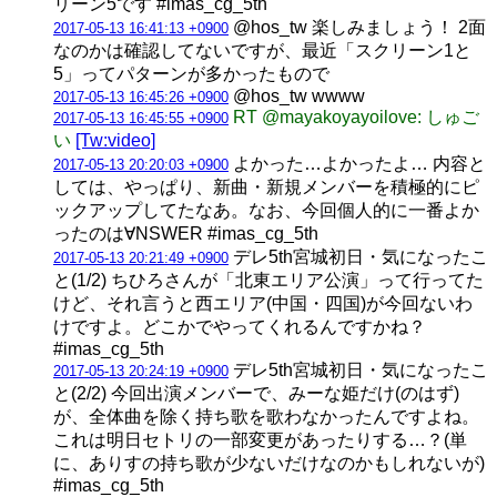
リーン5です #imas_cg_5th
@hos_tw 楽しみましょう！ 2面
2017-05-13 16:41:13 +0900
なのかは確認してないですが、最近「スクリーン1と
5」ってパターンが多かったもので
@hos_tw wwww
2017-05-13 16:45:26 +0900
RT @mayakoyayoilove: しゅご
2017-05-13 16:45:55 +0900
い
[Tw:video]
よかった…よかったよ… 内容と
2017-05-13 20:20:03 +0900
しては、やっぱり、新曲・新規メンバーを積極的にピ
ックアップしてたなあ。なお、今回個人的に一番よか
ったのは∀NSWER #imas_cg_5th
デレ5th宮城初日・気になったこ
2017-05-13 20:21:49 +0900
と(1/2) ちひろさんが「北東エリア公演」って行ってた
けど、それ言うと西エリア(中国・四国)が今回ないわ
けですよ。どこかでやってくれるんですかね？
#imas_cg_5th
デレ5th宮城初日・気になったこ
2017-05-13 20:24:19 +0900
と(2/2) 今回出演メンバーで、みーな姫だけ(のはず)
が、全体曲を除く持ち歌を歌わなかったんですよね。
これは明日セトリの一部変更があったりする…？(単
に、ありすの持ち歌が少ないだけなのかもしれないが)
#imas_cg_5th