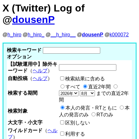
X (Twitter) Log of
@
dousenP
@
h_hiro
@
h_hiro_
@
__h_hiro__
@
dousenP
@
k000072
検索キーワード
オプション
【試験運用中】除外キ
ーワード
（
ヘルプ
）
自動投稿
（
ヘルプ
）
検索結果に含める
すべて
直近2年間
検索する期間
までの直近2年
間
本人の発言・RTともに
本
検索対象
人の発言のみ
RTのみ
大文字・小文字
区別しない
ワイルドカード
（
ヘル
利用する
プ
）