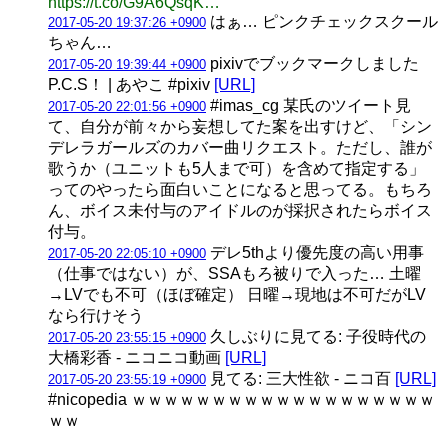
https://t.co/G9A6QsqK…
はぁ… ピンクチェックスクール
2017-05-20 19:37:26 +0900
ちゃん…
pixivでブックマークしました
2017-05-20 19:39:44 +0900
P.C.S！ | あやこ #pixiv
[URL]
#imas_cg 某氏のツイート見
2017-05-20 22:01:56 +0900
て、自分が前々から妄想してた案を出すけど、「シン
デレラガールズのカバー曲リクエスト。ただし、誰が
歌うか（ユニットも5人まで可）を含めて指定する」
ってのやったら面白いことになると思ってる。もちろ
ん、ボイス未付与のアイドルのが採択されたらボイス
付与。
デレ5thより優先度の高い用事
2017-05-20 22:05:10 +0900
（仕事ではない）が、SSAもろ被りで入った… 土曜
→LVでも不可（ほぼ確定） 日曜→現地は不可だがLV
なら行けそう
久しぶりに見てる: 子役時代の
2017-05-20 23:55:15 +0900
大橋彩香 - ニコニコ動画
[URL]
見てる: 三大性欲 - ニコ百
[URL]
2017-05-20 23:55:19 +0900
#nicopedia ｗｗｗｗｗｗｗｗｗｗｗｗｗｗｗｗｗｗｗ
ｗｗ