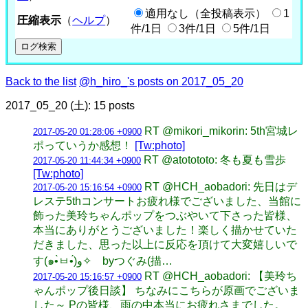
適用なし（全投稿表示）
1
圧縮表示
（
ヘルプ
）
件/1日
3件/1日
5件/1日
Back to the list
@h_hiro_'s posts on 2017_05_20
2017_05_20 (土): 15 posts
RT @mikori_mikorin: 5th宮城レ
2017-05-20 01:28:06 +0900
ポっていうか感想！
[Tw:photo]
RT @atotototo: 冬も夏も雪歩
2017-05-20 11:44:34 +0900
[Tw:photo]
RT @HCH_aobadori: 先日はデ
2017-05-20 15:16:54 +0900
レステ5thコンサートお疲れ様でございました、当館に
飾った美玲ちゃんポップをつぶやいて下さった皆様、
本当にありがとうございました！楽しく描かせていた
だきました、思った以上に反応を頂けて大変嬉しいで
す(๑•̀ㅂ•́)و✧ byつぐみ(描…
RT @HCH_aobadori: 【美玲ち
2017-05-20 15:16:57 +0900
ゃんポップ後日談】 ちなみにこちらが原画でございま
した～ Pの皆様、雨の中本当にお疲れさまでした。