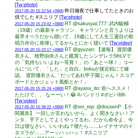
[Tw:photo]
昨日徹夜で仕事してたときのお
2017-05-20 15:22:54 +0900
供でした #スニリプ
[Tw:photo]
RT @sakusyac777: 武内駿輔
2017-05-20 15:23:02 +0900
（19歳）の最新キャラソン、キャラソンと言うよりは
最早オペラだから聴いて、19歳にして人生三週目の歌
唱力存分に発揮してるからとにかく聴いて
[Tw:video]
RT @gyuzan: 【速報】 渡部優
2017-05-20 15:23:17 +0900
衣さん、牧野由依さんと鑑賞したシンデレラ5thLVで
の「気持ちいいよね一等賞！」の「あと一球！」コー
ルについて、「した」と自白。bokuが接近戦にて確
認。 渡部優衣さん「だってあれ甲子園じゃん！スコア
ボードとかジェット風船とか！」
RT @ayasa_ito: 前へススメ！
2017-05-20 15:25:24 +0900
たたけて、、 なーーい！😂 #バンドリ #ポピパ6th
[Tw:video]
RT @sni_rep: @dousenP 【小
2017-05-20 15:39:22 +0900
関麗奈】 一回しか言わないから、よく聞きなさい！ア
ンタ、手下としてよくやってるわ。だから命令よ、今
日は寝なさい。いいわね？寝たら……レイナサマのイ
タズラが……アーッハッハッ！ #スニリプ