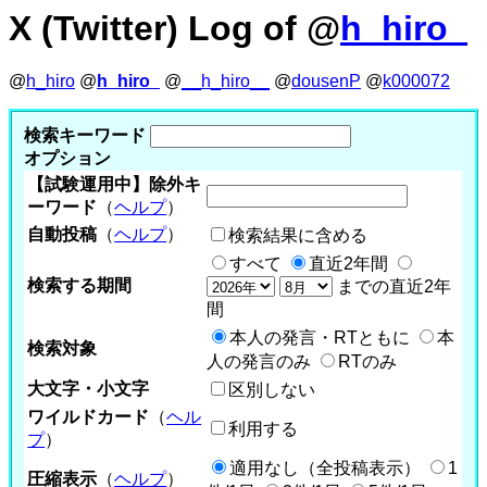
X (Twitter) Log of @
h_hiro_
@
h_hiro
@
h_hiro_
@
__h_hiro__
@
dousenP
@
k000072
検索キーワード
オプション
【試験運用中】除外キ
ーワード
（
ヘルプ
）
自動投稿
（
ヘルプ
）
検索結果に含める
すべて
直近2年間
検索する期間
までの直近2年
間
本人の発言・RTともに
本
検索対象
人の発言のみ
RTのみ
大文字・小文字
区別しない
ワイルドカード
（
ヘル
利用する
プ
）
適用なし（全投稿表示）
1
圧縮表示
（
ヘルプ
）