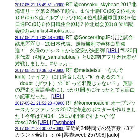
RT @consaku_skybear: 2017北
2017-05-21 15:49:51 +0900
海道リーグ第２節終了順位。１位十勝FC(06)２位札大
ＧＰ(06)３位ノルブリッツ(04)４位札幌蹴球団(03)５位
日通FC(01)６位日鐵住金(01)７位北蹴会(01)８位旭蹴
会(00) #chiikisl #hokkaid…
RT @SoccerKingJP: 🇯🇵試合
2017-05-21 19:02:48 +0900
結果🇿🇦 U－20日本代表、逆転勝利でW杯白星発
進！ 久保のアシストから堂安が決勝弾
[URL]
#U20日
本代表（@jfa_samuraiblue ）とU20南アフリカ代表が
対戦しました。#サッカ…
RT @metatetsu: 「なんで
2017-05-21 19:39:50 +0900
knife（ナイフ） には発音しない "k" があるの？」
「doubt（ダウト）の "b" って邪魔じゃない？」 英語
の歴史を言語学者にしっかり聞きに行ったとても面白
い記事だった。
[URL]
RT @komomoaichi: オープンソ
2017-05-21 21:52:23 +0900
ースカンファレンス2017北海道のポスターを作りまし
た！今年は7月14・15日の開催ですよ〜(^ ^)/
#osc17do
[URL]
[Tw:photo]
直近約24時間での発言数（3ア
2017-05-21 23:30:02 +0900
カウント合計）：74 [累積tweet: 257908] [auto]