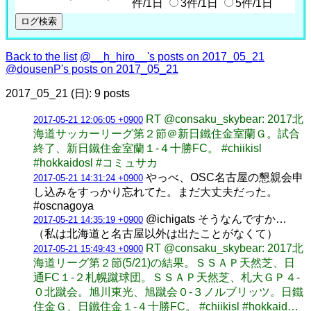
件/1日
3件/1日
5件/1日
Back to the list
@__h_hiro__'s posts on 2017_05_21
@dousenP's posts on 2017_05_21
2017_05_21 (日): 9 posts
RT @consaku_skybear: 2017北
2017-05-21 12:06:05 +0900
海道サッカーリーグ第２節＠新日鐵住金室蘭Ｇ。試合
終了、新日鐵住金室蘭１-４十勝FC。 #chiikisl
#hokkaidosl #コミュサカ
やっべ、OSC名古屋の懇親会申
2017-05-21 14:31:24 +0900
し込みをすっかり忘れてた。まだ大丈夫だった。
#oscnagoya
@ichigats そうなんですか…
2017-05-21 14:35:19 +0900
（私は北海道と名古屋以外は出たことがなくて）
RT @consaku_skybear: 2017北
2017-05-21 15:49:43 +0900
海道リーグ第２節(5/21)の結果。ＳＳＡＰ天然芝、日
通FC１-２札幌蹴球団。ＳＳＡＰ天然芝、札大ＧＰ４-
０北蹴会。旭川東光、旭蹴会０-３ノルブリッツ。日鐵
住金Ｇ、日鐵住金１-４十勝FC。 #chiikisl #hokkaid…