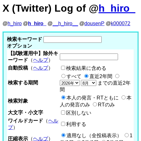
X (Twitter) Log of @
h_hiro_
@
h_hiro
@
h_hiro_
@
__h_hiro__
@
dousenP
@
k000072
検索キーワード
オプション
【試験運用中】除外キ
ーワード
（
ヘルプ
）
自動投稿
（
ヘルプ
）
検索結果に含める
すべて
直近2年間
検索する期間
までの直近2年
間
本人の発言・RTともに
本
検索対象
人の発言のみ
RTのみ
大文字・小文字
区別しない
ワイルドカード
（
ヘル
利用する
プ
）
適用なし（全投稿表示）
1
圧縮表示
（
ヘルプ
）