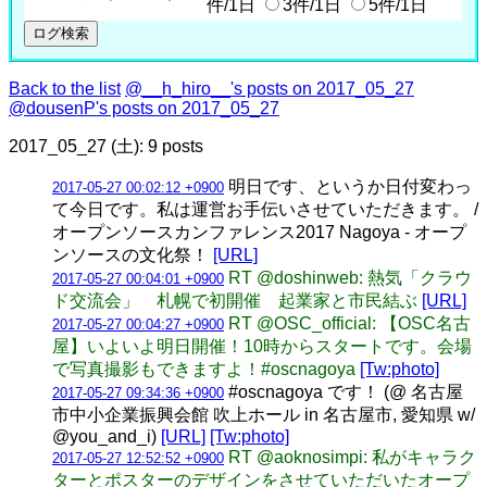
件/1日
3件/1日
5件/1日
Back to the list
@__h_hiro__'s posts on 2017_05_27
@dousenP's posts on 2017_05_27
2017_05_27 (土): 9 posts
明日です、というか日付変わっ
2017-05-27 00:02:12 +0900
て今日です。私は運営お手伝いさせていただきます。 /
オープンソースカンファレンス2017 Nagoya - オープ
ンソースの文化祭！
[URL]
RT @doshinweb: 熱気「クラウ
2017-05-27 00:04:01 +0900
ド交流会」 札幌で初開催 起業家と市民結ぶ
[URL]
RT @OSC_official: 【OSC名古
2017-05-27 00:04:27 +0900
屋】いよいよ明日開催！10時からスタートです。会場
で写真撮影もできますよ！#oscnagoya
[Tw:photo]
#oscnagoya です！ (@ 名古屋
2017-05-27 09:34:36 +0900
市中小企業振興会館 吹上ホール in 名古屋市, 愛知県 w/
@you_and_i)
[URL]
[Tw:photo]
RT @aoknosimpi: 私がキャラク
2017-05-27 12:52:52 +0900
ターとポスターのデザインをさせていただいたオープ