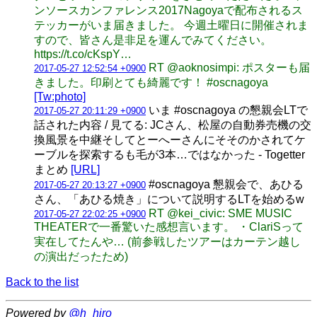
ンソースカンファレンス2017Nagoyaで配布されるス
テッカーがいま届きました。 今週土曜日に開催されま
すので、皆さん是非足を運んでみてください。
https://t.co/cKspY…
RT @aoknosimpi: ポスターも届
2017-05-27 12:52:54 +0900
きました。印刷とても綺麗です！ #oscnagoya
[Tw:photo]
いま #oscnagoya の懇親会LTで
2017-05-27 20:11:29 +0900
話された内容 / 見てる: JCさん、松屋の自動券売機の交
換風景を中継そしてとーへーさんにそそのかされてケ
ーブルを探索するも毛が3本…ではなかった - Togetter
まとめ
[URL]
#oscnagoya 懇親会で、あひる
2017-05-27 20:13:27 +0900
さん、「あひる焼き」について説明するLTを始めるw
RT @kei_civic: SME MUSIC
2017-05-27 22:02:25 +0900
THEATERで一番驚いた感想言います。 ・ClariSって
実在してたんや… (前参戦したツアーはカーテン越し
の演出だったため)
Back to the list
Powered by
@h_hiro_