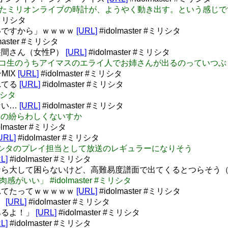
止まっていたミリオンライブの時計が、ようやく動き出す。という感
 #ミリシタ
いですから」ｗｗｗｗ
[URL]
#idolmaster #ミリシタ
master #ミリシタ
間さん（女性P）
[URL]
#idolmaster #ミリシタ
スの関連ニコ生のうちアイマスのエライ人でお姉さんが出るのっていつ
ンMIX
[URL]
#idolmaster #ミリシタ
れてる
[URL]
#idolmaster #ミリシタ
リシタ
ない…
[URL]
#idolmaster #ミリシタ
えないの紛らわしくないすか
olmaster #ミリシタ
URL]
#idolmaster #ミリシタ
プロはミリシタのプレイ担当として放送のレギュラーになりそう
L]
#idolmaster #ミリシタ
なら大して困らないけど、高難易度譜面で出てくるとつらそう
肉感がいい」 #idolmaster #ミリシタ
れてたってｗｗｗｗｗ
[URL]
#idolmaster #ミリシタ
）
[URL]
#idolmaster #ミリシタ
あるよ！」
[URL]
#idolmaster #ミリシタ
L]
#idolmaster #ミリシタ