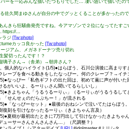
石川公演メンバーを一応みんな描いたつもりでした… 凄い急いで描い
依さん演じる佐久間まゆさんが自分の中でグッとくることが多かったの
いよ明後日あんきら狂騒曲発売ですね。今アマゾンで２位になってたすごい【
ttps://…
デレラジ
[Tw:photo]
Nocturneカッコ良かった
[Tw:photo]
がねミュージアム、メガネドーナツ売り切れ
ruri 先生髪切ったんです！？
分）→瑠璃子さん→（舎弟）→朝井さん？
。個人的なハイライト(1/5)●はらぼう、石川公演後に高まり
クレープを食べる動きをしたなっぴー。何のクレープ？→イチ
5)●なっぴー「私色ギフトの出た回は、初めて薫に声が付いた回」●R
分にのろけるがいいよ、るーりぃさん聞いてるらしいし」
3/5)●きよちゃん「うるうるーりぃ」（るーりぃがうるうるし
」「せんせぇのだらぶちー！」が流される
4/5)●「なっぴーセット」●最後のおねシンで泣いてたはらぼ
樹復刻を引けなかったるーりぃ（きよちゃん言及）
5/5)●夏樹が最初出たときに7万円出して引けなかったきよち
デューサーさんさんさんさん…」（尺調整？）
オンライブ！ シアターデイズ
[URL]
#idolmaster #ミリシタ