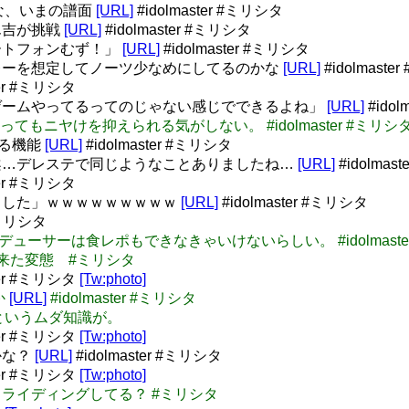
な、いまの譜面
[URL]
#idolmaster #ミリシタ
ん吉が挑戦
[URL]
#idolmaster #ミリシタ
ートフォンむず！」
[URL]
#idolmaster #ミリシタ
レーを想定してノーツ少なめにしてるのかな
[URL]
#idolmaste
ter #ミリシタ
ゲームやってるってのじゃない感じでできるよね」
[URL]
#idol
の中でやってもニヤけを抑えられる気がしない。 #idolmaster #ミリシ
送る機能
[URL]
#idolmaster #ミリシタ
案…デレステで同じようなことありましたね…
[URL]
#idolmas
ter #ミリシタ
りした」ｗｗｗｗｗｗｗｗｗ
[URL]
#idolmaster #ミリシタ
 #ミリシタ
プロデューサーは食レポもできなきゃいけないらしい。 #idolmaste
食いに来た変態 #ミリシタ
ter #ミリシタ
[Tw:photo]
か
[URL]
#idolmaster #ミリシタ
左利きというムダ知識が。
ter #ミリシタ
[Tw:photo]
かな？
[URL]
#idolmaster #ミリシタ
ter #ミリシタ
[Tw:photo]
ッドスライディングしてる？ #ミリシタ