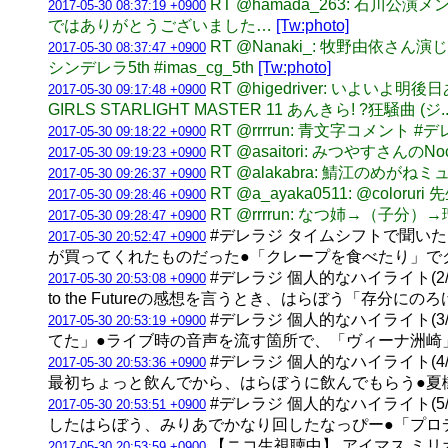
RT @hamada_263: 
2017-05-30 08:37:19 +0900
ではありがとうございました…
[Tw:photo]
RT @Nanaki_: 牧野由
2017-05-30 08:37:47 +0900
シンデレラ5th #imas_cg_5th
[Tw:photo]
RT @higedriver: いよ
2017-05-30 09:17:48 +0900
GIRLS STARLIGHT MASTER 11 あんきら! ?狂騒曲 (ジ... h
RT @rrrrun: 青文字コメント #
2017-05-30 09:18:22 +0900
RT @asaitori: みつやすさんの
2017-05-30 09:19:23 +0900
RT @alakabra: 鯖江のめ
2017-05-30 09:26:37 +0900
RT @a_ayaka0511: @colo
2017-05-30 09:28:46 +0900
RT @rrrrun: なつ姉→（子
2017-05-30 09:28:47 +0900
#デレラジ タイムシフトで聞いた
2017-05-30 20:52:47 +0900
が買ってくれたものだった●「クレープを食べたり」で
#デレラジ 個人的なハイライト(2/
2017-05-30 20:53:08 +0900
to the Futureの感想を言うとき、はらぼう「存
#デレラジ 個人的なハイライト(
2017-05-30 20:53:19 +0900
てた」●ライブ時の音声を流す箇所で、「ヴィーナ洲崎
#デレラジ 個人的なハイライト(
2017-05-30 20:53:36 +0900
最初ちょっと飲んでから、はらぼうに飲んでもらう●夏
#デレラジ 個人的なハイライト(
2017-05-30 20:53:51 +0900
したはらぼう、みりあでかなり回したなっぴー●「プロ
【ニコ生視聴中】 アイマス ミリ
2017-05-30 20:53:59 +0900