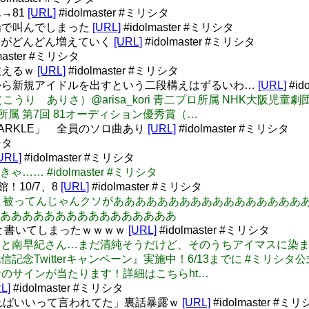
→81
[URL]
#idolmaster #ミリシタ
場で叫んでしまった
[URL]
#idolmaster #ミリシタ
ワーがどんどん増えていく
[URL]
#idolmaster #ミリシタ
master #ミリシタ
教えるｗ
[URL]
#idolmaster #ミリシタ
から新規アイドルを出すという二段構えはずるいわ…
[URL]
#id
香里有佐（こうり ありさ）@arisa_kori 青二プロ所属 NH
プロ所属 第7回 81オーディション優秀賞（…
PARKLE」 全員のソロ曲あり
[URL]
#idolmaster #ミリシタ
シタ
URL]
#idolmaster #ミリシタ
なきゃ…… #idolmaster #ミリシタ
！10/7、8
[URL]
#idolmaster #ミリシタ
イベントと被ってんじゃんクソがあああああああああああああああ
ああああああああああああああああ
年と書いてしまったｗｗｗｗ
[URL]
#idolmaster #ミリシタ
 香里有佐さんと南早紀さん…まだ清純そうだけど、そのうちアイマス
『ニコ生配信記念Twitterキャンペーン』実施中！6/13までに #ミリシ
のサインが当たります！詳細はこちらht…
L]
#idolmaster #ミリシタ
ればいいって言われてた」裏話暴露ｗ
[URL]
#idolmaster #ミ