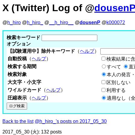
X (Twitter) Log of @
dousen
@
h_hiro
@
h_hiro_
@
__h_hiro__
@
dousenP
@
k000072
検索キーワード
オプション
【試験運用中】除外キーワード
（
ヘルプ
）
自動投稿
（
ヘルプ
）
検索結果に
検索する期間
すべて
直
検索対象
本人の発言・
大文字・小文字
区別しない
ワイルドカード
（
ヘルプ
）
利用する
圧縮表示
（
ヘルプ
）
適用なし（
Back to the list
@h_hiro_'s posts on 2017_05_30
2017_05_30 (火): 132 posts