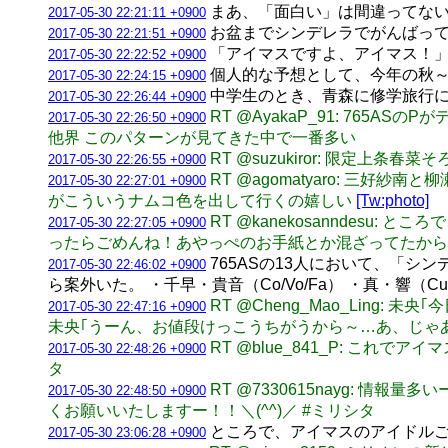
まあ、「面白い」は間違ってな
2017-05-30 22:21:11 +0900
お盆までシンデレラでがんばっ
2017-05-30 22:21:51 +0900
「アイマスですよ、アイマス！
2017-05-30 22:22:52 +0900
個人的な予想として、今年の秋～冬に
2017-05-30 22:24:15 +0900
中学生のとき、青森に修学旅行
2017-05-30 22:26:44 +0900
RT @AyakaP_91: 7
2017-05-30 22:26:50 +0900
他界 このパターンが見てきた中で一番多い
RT @suzukiror: 限定上
2017-05-30 22:26:55 +0900
RT @agomatyaro: 三
2017-05-30 22:27:01 +0900
がこういうナムコ色を出して行くの嬉しい
[Tw:photo]
RT @kanekosanndes
2017-05-30 22:27:05 +0900
ったらごめんね！あやっぺのお手紙とか混ざってたから、
765ASの13人において、「
2017-05-30 22:46:02 +0900
ら案外いた。 ・千早・貴音（Co/Vo/Fa） ・真・響（Cu/
RT @Cheng_Mao_Lin
2017-05-30 22:47:16 +0900
未央｢うーん、お値段けっこうちがうから～…あ、じゃあこ
RT @blue_841_P: こ
2017-05-30 22:48:26 +0900
タ
RT @7330615nayg:
2017-05-30 22:48:50 +0900
くお願いいたしますー！！＼(^^)／ #ミリシタ
ところで、アイマスのアイドルごと
2017-05-30 23:06:28 +0900