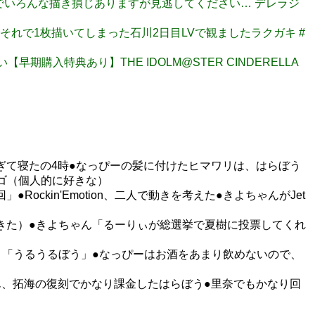
たのでいろんな描き損じありますが見逃してください… デレラジ
でそれで1枚描いてしまった石川2日目LVで観ましたラクガキ #
早期購入特典あり】THE IDOLM@STER CINDERELLA
すぎて寝たの4時●なっぴーの髪に付けたヒマワリは、はらぼう
ゴ（個人的に好きな）
ockin'Emotion、二人で動きを考えた●きよちゃんがJet
てきた）●きよちゃん「るーりぃが総選挙で夏樹に投票してくれ
う。「うるうるぼう」●なっぴーはお酒をあまり飲めないので、
ゃん、拓海の復刻でかなり課金したはらぼう●里奈でもかなり回