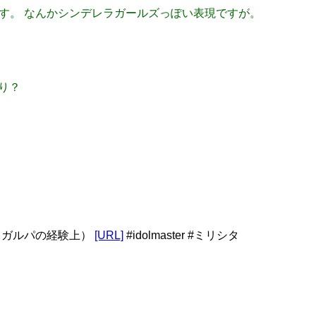
じです。 なんかシンデレラガールズっぽい表現ですが。
ぶり？
（ガルパの経験上）
[URL]
#idolmaster #ミリシタ