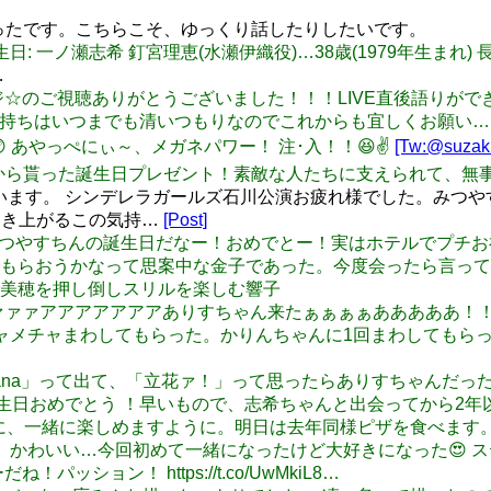
よかったです。こちらこそ、ゆっくり話したりしたいです。
のお誕生日: 一ノ瀬志希 釘宮理恵(水瀬伊織役)…38歳(1979年生まれ)
…
r: デレラジ☆のご視聴ありがとうございました！！！LIVE直後語り
の気持ちはいつまでも清いつもりなのでこれからも宜しくお願い…
…！😲 あやっぺにぃ～、メガネパワー！ 注･入！！😆✌
[Tw:@suzak
コさんから貰った誕生日プレゼント！素敵な人たちに支えられて、無事誕
ごさいます。 シンデレラガールズ石川公演お疲れ様でした。みつやす
「湧き上がるこの気持…
[Post]
u: 今日はみつやすちんの誕生日だなー！おめでとー！実はホテルで
もらおうかなって思案中な金子であった。今度会ったら言って
卯月の家で美穂を押し倒しスリルを楽しむ響子
r: ウワァァァァアアアアアアアありすちゃん来たぁぁぁぁあああああ！
ちゃんにメチャメチャまわしてもらった。かりんちゃんに1回まわして
が「Tachibana」って出て、「立花ァ！」って思ったらありすちゃ
希ちゃんお誕生日おめでとう ！早いもので、志希ちゃんと出会ってか
うに、一緒に楽しめますように。明日は去年同様ピザを食べます
hi: なっぴー！ かわいい…今回初めて一緒になったけど大好きになっ
ョン！ https://t.co/UwMkiL8…