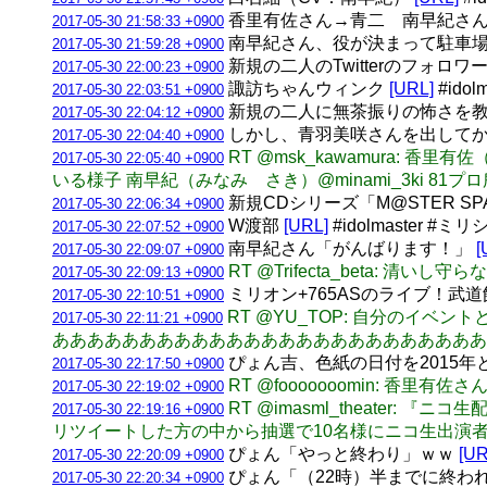
香里有佐さん→青二 南早紀さん
2017-05-30 21:58:33 +0900
南早紀さん、役が決まって駐車
2017-05-30 21:59:28 +0900
新規の二人のTwitterのフォロ
2017-05-30 22:00:23 +0900
諏訪ちゃんウィンク
[URL]
#idol
2017-05-30 22:03:51 +0900
新規の二人に無茶振りの怖さを
2017-05-30 22:04:12 +0900
しかし、青羽美咲さんを出して
2017-05-30 22:04:40 +0900
RT @msk_kawamura: 
2017-05-30 22:05:40 +0900
いる様子 南早紀（みなみ さき）@minami_3ki 81
新規CDシリーズ「M@STER S
2017-05-30 22:06:34 +0900
W渡部
[URL]
#idolmaster #ミリ
2017-05-30 22:07:52 +0900
南早紀さん「がんばります！」
[
2017-05-30 22:09:07 +0900
RT @Trifecta_beta: 清いし守ら
2017-05-30 22:09:13 +0900
ミリオン+765ASのライブ！武道館
2017-05-30 22:10:51 +0900
RT @YU_TOP: 自分の
2017-05-30 22:11:21 +0900
あああああああああああああああああああああああああ
ぴょん吉、色紙の日付を2015
2017-05-30 22:17:50 +0900
RT @fooooooomin:
2017-05-30 22:19:02 +0900
RT @imasml_theater: 
2017-05-30 22:19:16 +0900
リツイートした方の中から抽選で10名様にニコ生出演者
ぴょん「やっと終わり」ｗｗ
[UR
2017-05-30 22:20:09 +0900
ぴょん「（22時）半までに終わ
2017-05-30 22:20:34 +0900