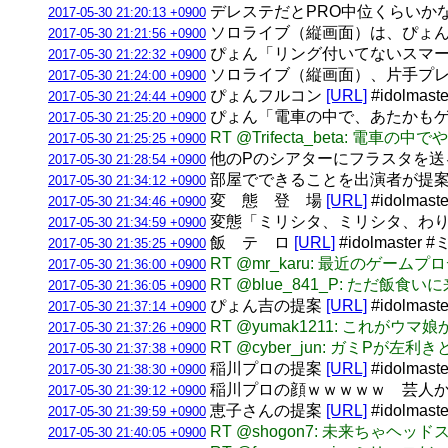
デレステだとPRO中位くらいか
2017-05-30 21:20:13 +0900
ソロライブ（縦画面）は、ぴょ
2017-05-30 21:21:56 +0900
ぴょん「リング付いてないスマ
2017-05-30 21:22:32 +0900
ソロライブ（縦画面）、片手プ
2017-05-30 21:24:00 +0900
ぴょんフルコン
[URL]
#idolmas
2017-05-30 21:24:44 +0900
ぴょん「電車の中で、あたかも
2017-05-30 21:25:20 +0900
RT @Trifecta_beta: 電車
2017-05-30 21:25:25 +0900
他のPのシアターにフラスタを
2017-05-30 21:28:54 +0900
部屋でできることを出演者が提
2017-05-30 21:34:12 +0900
変 態 登 場
[URL]
#idolmas
2017-05-30 21:34:46 +0900
変態「ミリシタ、ミリシタ、わ
2017-05-30 21:34:59 +0900
飯 テ ロ
[URL]
#idolmaster
2017-05-30 21:35:25 +0900
RT @mr_karu: 最近のゲーム
2017-05-30 21:36:00 +0900
RT @blue_841_P: ただ飯
2017-05-30 21:36:05 +0900
ぴょん吉の提案
[URL]
#idolmas
2017-05-30 21:37:14 +0900
RT @yumak1211: これがウマ娘
2017-05-30 21:37:26 +0900
RT @cyber_jun: ガミPが
2017-05-30 21:37:38 +0900
稲川プロの提案
[URL]
#idolmas
2017-05-30 21:38:30 +0900
稲川プロの顔ｗｗｗｗｗ 芸人
2017-05-30 21:39:12 +0900
恵子さんの提案
[URL]
#idolmas
2017-05-30 21:39:59 +0900
RT @shogon7: 未来ちゃヘ
2017-05-30 21:40:05 +0900