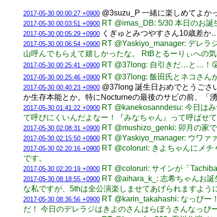
@3suzu_P 一緒に楽しめて
2017-05-30 00:00:27 +0900
RT @imas_DB: 5/30 本日
2017-05-30 00:03:51 +0900
くぎゅとみつやすさん10歳差か
2017-05-30 00:05:29 +0900
RT @Yaskiyo_manage
2017-05-30 00:06:54 +0900
山呼んでもらえて嬉しかったな。 RtBとるーりぃへ
RT @37long: 自引きだ…と
2017-05-30 00:25:41 +0900
RT @37long: 飯田氏とネ
2017-05-30 00:25:46 +0900
@37long 誕生日おめでとう
2017-05-30 00:40:23 +0900
か生存本能とか。特にNocturneの最後のサビの前、
RT @kanekosanndes
2017-05-30 01:41:22 +0900
て呼びにくいんだよなー！『みなちゃん』って呼ばせて
RT @mushizo_genki: 
2017-05-30 02:08:31 +0900
RT @Yaskiyo_manage
2017-05-30 02:15:50 +0900
RT @coloruri: きよ
2017-05-30 02:20:16 +0900
です。
RT @coloruri: サイン
2017-05-30 02:20:19 +0900
RT @aihara_k_: 志
2017-05-30 08:18:55 +0900
な私ですが、5thは全公演楽しませてあげられますよ
RT @karin_takahas
2017-05-30 08:36:56 +0900
だ！ 今日のデレラジはきよのさんはらぼうさんなっぴーだね！パッシ