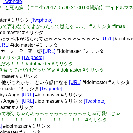
…
[Tw:photo]
を挟まないと死ぬ病 【ニコ生(2017-05-30 21:00:00開始)
aster #ミリシタ
[Tw:photo]
装するって言わなくてよかったって思える……」 #ミリシタ #imas
idolmaster #ミリシタ
いたラベルが貼られてたｗｗｗｗｗｗｗｗｗｗｗ
[URL]
#idolm
URL]
#idolmaster #ミリシタ
ガ ミ P 変 態
[URL]
#idolmaster #ミリシタ
リシタミリシタ
[Tw:photo]
だろ！！！ #idolmaster #ミリシタ
すき焼き食ってただけだったぞｗ #idolmaster #ミリシタ
olmaster #ミリシタ
で、他がこれから、という話になる
[URL]
#idolmaster #ミリシタ
olmaster #ミリシタ
[Tw:photo]
 / Angel
[URL]
#idolmaster #ミリシタ
/ Angel）
[URL]
#idolmaster #ミリシタ
[Tw:photo]
master #ミリシタ
ちょっとまって桜守ちゃんめっっっっっっっっっっっちゃ可愛いじゃ
！！！！！！！！！！！！！！！！！！#ミリシタ
]
#idolmaster #ミリシタ
dolmaster #ミリシタ