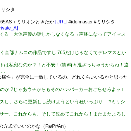
 #ミリシタ
765AS＋ミリオンときたか
[URL]
#idolmaster #ミリシタ
ivate_A]
つ増えてくる→大体声優の話しかしなくなる→声豚になってアイマス
と同じく全部ナムコの作品ですし 765だけじゃなくてデレマスとか
レゼントは私宛なのか？！と不安！(笑)時々混ざっちゃうからね！違
手…
タの属性」が完全に一致しているの、どれくらいいるかと思った
玲｢いいのか!?じゃあウチからもそのハンバーガーおごらせろよッ｣
続でリリースし、さらに更新しし続けようという狂いっぷり #ミリシ
ロデューサー、これからも、そして改めてこれから！またまたよろし
でいいのかな（Fa/Pr/An）