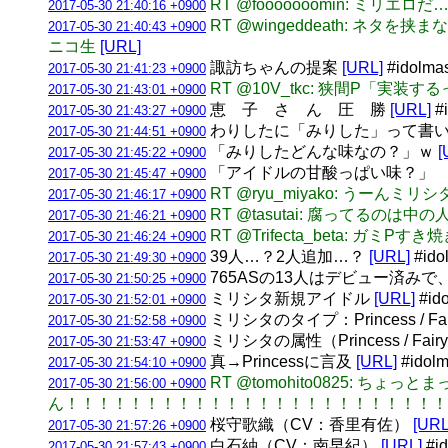
RT @fooooooomin: ミリエロだ
2017-05-30 21:40:16 +0900
RT @wingeddeath: ネタ
2017-05-30 21:40:43 +0900
ニコ生
[URL]
諏訪ちゃんの提案
[URL]
#idolm
2017-05-30 21:41:23 +0900
RT @10V_tkc: 狭間P「実
2017-05-30 21:43:01 +0900
恵 子 さ ん 圧 勝
[URL]
#
2017-05-30 21:43:27 +0900
わりしたに「みりした」って書
2017-05-30 21:44:51 +0900
「みりしたどんな味なの？」ｗ
[
2017-05-30 21:45:22 +0900
「アイドルの甘酸っぱい味？」 
2017-05-30 21:45:47 +0900
RT @ryu_miyako: うーんミ
2017-05-30 21:46:17 +0900
RT @tasutai: 腐ってるのは中の人
2017-05-30 21:46:21 +0900
RT @Trifecta_beta: ガミP
2017-05-30 21:46:24 +0900
39人…？2人追加…？
[URL]
#id
2017-05-30 21:49:30 +0900
765ASの13人はデビュー済み
2017-05-30 21:50:25 +0900
ミリシタ新規アイドル
[URL]
#id
2017-05-30 21:52:01 +0900
ミリシタのタイプ：Princess / Fairy
2017-05-30 21:52:58 +0900
ミリシタの属性（Princess / Fairy 
2017-05-30 21:53:47 +0900
真→Princessに言及
[URL]
#idol
2017-05-30 21:54:10 +0900
RT @tomohito0825: 
2017-05-30 21:56:00 +0900
ん！！！！！！！！！！！！！！！！！！！！！！！！
桜守歌織（CV：香里有佐）
[URL
2017-05-30 21:57:26 +0900
白石紬（CV：南早紀）
[URL]
#i
2017-05-30 21:57:43 +0900