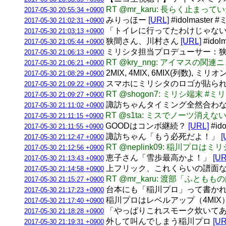
RT @mr_karu: 長らく
2017-05-30 20:55:34 +0900
みりっほー
[URL]
#idolmaster
2017-05-30 21:02:31 +0900
「トイレに行ってたわけじゃな
2017-05-30 21:03:13 +0900
狭間さん、川村さん
[URL]
#idol
2017-05-30 21:05:44 +0900
ミリシタ担当プロデューサー：狭
2017-05-30 21:06:13 +0900
RT @kry_nng: アイマ
2017-05-30 21:06:21 +0900
2MIX, 4MIX, 6MIX(列数), ミリオ
2017-05-30 21:08:29 +0900
スマホにミリシタのロゴが貼ら
2017-05-30 21:09:22 +0900
RT @shogon7: ミリシ端末 #ミ
2017-05-30 21:09:27 +0900
諏訪ちゃんタイミング全然合わ
2017-05-30 21:11:02 +0900
RT @s1ta: ミスでノーツ消
2017-05-30 21:11:15 +0900
GOODはコンボ継続？
[URL]
#id
2017-05-30 21:11:55 +0900
諏訪ちゃん「もう必死だよ！」
[
2017-05-30 21:12:47 +0900
RT @neplink09: 稲川
2017-05-30 21:12:56 +0900
恵子さん「雪歩最高かよ！」
[UR
2017-05-30 21:13:43 +0900
上フリック、これくらいの譜面
2017-05-30 21:14:58 +0900
RT @mr_karu: 渡部「ふとももの
2017-05-30 21:15:27 +0900
台本にも「稲川プロ」って書か
2017-05-30 21:17:23 +0900
稲川プロはレベルアップ（4MIX
2017-05-30 21:17:40 +0900
「やっぱりこれスモーク炊いて
2017-05-30 21:18:28 +0900
外して叫んでしまう稲川プロ
[UR
2017-05-30 21:19:31 +0900