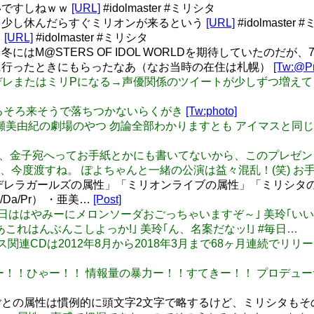
いですしねｗｗ
[URL]
#idolmaster #ミリシタ
て少し休んだらすぐミリオンが来るという
[URL]
#idolmaster
」
[URL]
#idolmaster #ミリシタ
はM@STERS OF IDOL WORLDを期待していたのだが、
に行ったときにもらったなあ（なお当時の在住は札幌）
[Tw:@Pr
65ASのPがデレまたはミリPになる→声優関係のツイートが少しず
条春菜そろそろ来そうで落ちつかないらくがき
[Tw:photo]
好紗南と柳瀬美由紀の劇場のやつ 勿論全部わかりますとも アイマス
u: ところで、金子宛へってお手紙とかにも書いてないから、このプ
今度渡すね。 ぽよちゃんと一緒の公演は益々混乱！(笑) お
シンデレラガールズの属性」「ミリオンライブの属性」「ミリシ
Da/Pr） ・亜美…
[Post]
g: 未央｢今日ははやみーにメロンソーダおごっちゃいますぞ～｣ 美
れはんぶんこしよっか!｣ 美玲｢ん、名案だなッ!｣ #毎日…
れでアイマス関連CDは2012年8月から2018年3月まで68ヶ月連
 情報量多いー！！ひゃー！！ 情報量の暴力ー！！すてきー！！ プ
の属性は慣例的に頭文字2文字で略するけど、ミリシタもその方式