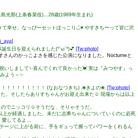
 長島光那(上条春菜役)…28歳(1989年生まれ)
ができて幸せ。なっぴーセットほっこり◡̈♥︎ やすきち〜って皆に沢
i_aya]
生日を迎えられました(*´ω`*)💕
[Tw:photo]
さんのかっこよさを感じた公演になりました。Nocturneと
プチお祝いしまして✨喜んでくれて良かった💓 実は『みつやす』っ
みよう～✨
！！！！！！！！！！ (なおなつきち) .❀きよの❀.
[Tw:photo]
もらった。そしたらありすちゃんがお迎え出来た☺️ 現場からは以上
んだったのでニッコリ☺️そうだな、そりゃそうだ。
ら2年以上が経過しました。未だに志希ちゃんについていくのに必死
。愛してるよ…
た😍 ステージに上がる前に、手をギュって握ってパワーをくれるん