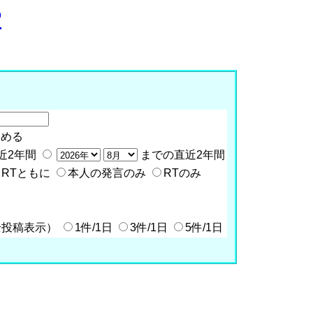
P
含める
近2年間
までの直近2年間
RTともに
本人の発言のみ
RTのみ
全投稿表示）
1件/1日
3件/1日
5件/1日