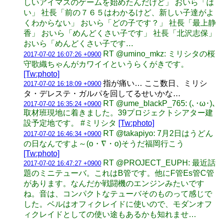
しいアイマスのゲームを始めたんだけど」 おいら「は
い」 社長「前の７６５はわかるけど、新しい子達がよ
くわからない」 おいら「どの子です？」 社長「最上静
香」 おいら「めんどくさい子です」 社長「北沢志保」
おいら「めんどくさい子です…
RT @umino_mkz: ミリシタの桜
2017-07-02 16:07:26 +0900
守歌織ちゃんがカワイイというらくがきです。
[Tw:photo]
指が痛い… ここ数日、ミリシ
2017-07-02 16:18:09 +0900
タ・デレステ・ガルパを回してるせいかな…
RT @ume_blackP_765: (､･ω･)､
2017-07-02 16:35:24 +0900
取材班現地に着きました。39プロジェクトシアター建
設予定地です。 #ミリシタ
[Tw:photo]
RT @takapiyo: 7月2日はうどん
2017-07-02 16:46:34 +0900
の日なんですよ～(o・∇・o)そうだ福岡行こう
[Tw:photo]
RT @PROJECT_EUPH: 最近話
2017-07-02 16:47:27 +0900
題のミニテューバ。これはB管です。他にF管Es管C管
があります。なんだか戦闘機のエンジンみたいです
ね。音は、コンパクトなテューバそのものって感じで
した。ベルはオフィクレイドに使いので、モダンオフ
ィクレイドとしての使い途もあるかも知れませ…