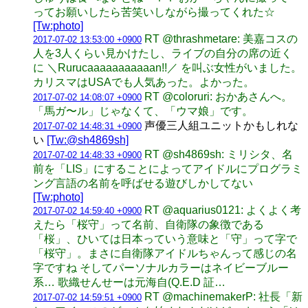
ってお願いしたら苦笑いしながら撮ってくれた☆
[Tw:photo]
RT @thrashmetare: 美嘉コスの
2017-07-02 13:53:00 +0900
人を3人くらい見かけたし、ライブの自分の席の近く
に ＼Rurucaaaaaaaaaaan!!／ を叫ぶ女性がいました。
カリスマはUSAでも人気あった。よかった。
RT @coloruri: おかあさんへ。
2017-07-02 14:08:07 +0900
「馬ガ〜ル」じゃなくて、「ウマ娘」です。
声優三人組ユニットかもしれな
2017-07-02 14:48:31 +0900
い
[Tw:@sh4869sh]
RT @sh4869sh: ミリシタ、名
2017-07-02 14:48:33 +0900
前を「LIS」にすることによってアイドルにプログラミ
ング言語の名前を呼ばせる遊びしかしてない
[Tw:photo]
RT @aquarius0121: よくよく考
2017-07-02 14:59:40 +0900
えたら「桜守」って名前、自衛隊の象徴である
「桜」、ひいては日本っていう意味と「守」って字で
「桜守」。まさに自衛隊アイドルちゃんって感じの名
字ですね そしてパーソナルカラーはネイビーブルー
系… 歌織せんせーは元海自(Q.E.D 証…
RT @machinemakerP: 社長「新
2017-07-02 14:59:51 +0900