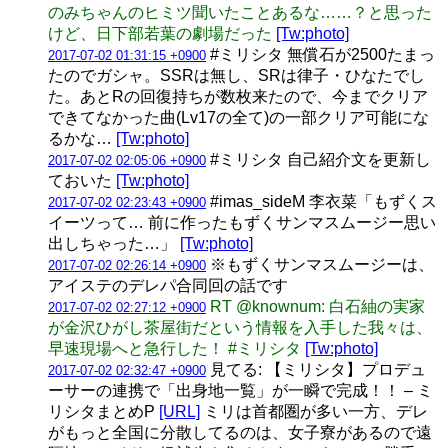
のみちゃんのヒミツ聞いたことあるな……？と思った
けど、日下部若葉の劇場だった
[Tw:photo]
#ミリシタ 無償石が2500たまっ
2017-07-02 01:31:15 +0900
たのでガシャ。SSRは無し、SRは律子・ひなたでし
た。あとRの回復持ちが数枚来たので、今までクリア
できてなかった曲(Lv17の全て)の一部クリア可能にな
るかな…
[Tw:photo]
#ミリシタ 自己紹介文を更新し
2017-07-02 02:05:06 +0900
ておいた
[Tw:photo]
#imas_sideM 李衣菜「もずくス
2017-07-02 02:23:43 +0900
イーツって… 前に作ったもずくサンマスムージー思い
出しちゃった…」
[Tw:photo]
※もずくサンマスムージーは、
2017-07-02 02:26:14 +0900
アイステのデレパ合同回の話です
RT @knownum: 白石紬の実家
2017-07-02 02:27:12 +0900
が金沢ひがし茶屋街だという情報を入手した我々は、
早速現場へと急行した！ #ミリシタ
[Tw:photo]
見てる: 【ミリシタ】プロデュ
2017-07-02 02:32:47 +0900
ーサーの連携で「出身地一覧」が一瞬で完成！！ – ミ
リシタまとめP
[URL]
ミリは首都圏が多い一方、デレ
がもっと全国に分散してるのは、女子寮があるので遠