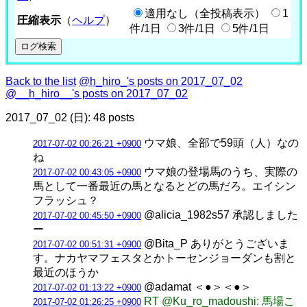
適用なし（全投稿表示）
1
圧縮表示
（
ヘルプ
）
件/1日
3件/1日
5件/1日
Back to the list
@h_hiro_'s posts on 2017_07_02
@__h_hiro__'s posts on 2017_07_02
2017_07_02 (日): 48 posts
ウマ娘、全部で59頭（人）なの
2017-07-02 00:26:21 +0900
ね
ウマ娘の登場馬のうち、実際の
2017-07-02 00:43:05 +0900
馬として一番最近の馬となるとどの馬だろ。エイシン
フラッシュ？
@alicia_1982s57 承認しました
2017-07-02 00:45:50 +0900
ー
@Bita_P ありがとうございま
2017-07-02 00:51:31 +0900
す。ナカヤマフェスタとかトーセンジョーダンも割と
最近のほうか
@adamat ＜●＞＜●＞
2017-07-02 01:13:22 +0900
RT @Ku_ro_madoushi: 馬場こ
2017-07-02 01:26:25 +0900