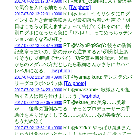
RT @daru_c: 劇場に来て金沢弁
2017-07-02 13:17:37 +0900
で気合を入れる紬ちゃん
[Tw:photo]
RT @absol_P: ミリシタにログ
2017-07-02 13:22:01 +0900
インするとき青葉美咲さんが最初落ち着いた声で「明
日はこちらが貰えますよ」って告げてくれるのに、特
別ログボになったら急に「ﾅｧﾝﾄｫ！」ってめっちゃテン
ション高くなるの好き
RT @V2ypPq9SqY: 後ろの防衛
2017-07-02 13:23:47 +0900
記念章っぽいの、影の形から逆算すると5列分以上あ
りそう(この時点でヤバイ) 功労賞や海外派遣、米軍
からのメダルの方だとしたら親御さんがさらにヤバイ
レベルになる。
[Tw:photo]
RT @yamapikuru: デレステのパ
2017-07-02 13:24:00 +0900
リーグコラボのパワ体
[Tw:photo]
RT @imaszabiP: 歌織さんを担
2017-07-02 13:24:23 +0900
当する人は気を付けましょう
[Tw:photo]
RT @ekure_m: 美希……美希
2017-07-02 13:50:05 +0900
が……後輩の面倒みてる…そっとプロデューサーの手
助けをさりげなくしてる……あの……あの美希が……
もうだめ泣く
RT @krs2kn: やっぱり焼きまん
2017-07-02 13:52:16 +0900
じゅうは食べないとね～！！ おかーちゃんに撮ってー