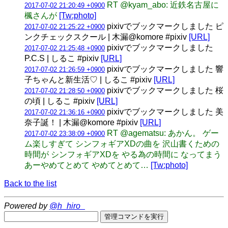
RT @kyam_abo: 近鉄名古屋に
2017-07-02 21:20:49 +0900
楓さんが
[Tw:photo]
pixivでブックマークしました ピ
2017-07-02 21:25:22 +0900
ンクチェックスクール | 木漏@komore #pixiv
[URL]
pixivでブックマークしました
2017-07-02 21:25:48 +0900
P.C.S | しるこ #pixiv
[URL]
pixivでブックマークしました 響
2017-07-02 21:26:59 +0900
子ちゃんと新生活♡ | しるこ #pixiv
[URL]
pixivでブックマークしました 桜
2017-07-02 21:28:50 +0900
の頃 | しるこ #pixiv
[URL]
pixivでブックマークしました 美
2017-07-02 21:36:16 +0900
奈子誕！ | 木漏@komore #pixiv
[URL]
RT @agematsu: あかん。 ゲー
2017-07-02 23:38:09 +0900
ム楽しすぎて シンフォギアXDの曲を 沢山書くための
時間が シンフォギアXDを やる為の時間に なってまう
あーやめてとめて やめてとめて…
[Tw:photo]
Back to the list
Powered by
@h_hiro_