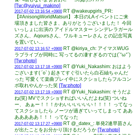
[Tw:@yuiyui_makino]
RT @wakeupgirls_PR:
2017-07-02 13:16:54 +0900
【#AnisongWorldMatsuri】 本日のLAイベントにご来
場頂きました皆さま、ありがとうございました！ 今回
いっしょに出演の アイドルマスター シンデレラガール
ズさん、Aqoursさん、ワルキューレさん との記念写真
を置いてい…
RT @kiriya_ch: アイマスWUG
2017-07-02 13:16:57 +0900
ラブライブが同時に 写ってるの凄すぎるのでは(´°ω°`)
[Tw:photo]
RT @Yuki_Nakashim: おはよう
2017-07-02 13:17:18 +0900
ございます( ´o` ) 起きてすぐ引いたら白石紬ちゃんだ
った 可愛くて楽曲プレイ中にスクショしたらフルコン
ボ取れやんかった笑
[Tw:photo]
RT @Yuki_Nakashim: そうだよ
2017-07-02 13:17:19 +0900
ね(笑) MVでスクショすればいいんだよね(笑) ついね
ー、 あぁー！！！かわいいいいいい！！！！ ってなっ
てスクショしたら ノーツが過ぎていってしまって ああ
あああああ！！！ ってなった
RT @_datex_: 単発2連早苗さん
2017-07-02 13:17:27 +0900
が出たことをお分かり頂けるだろうか
[Tw:photo]