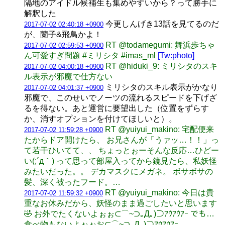
隔地のアイドル候補生も集めやすいから？って勝手に
解釈した
今更しんげき13話を見てるのだ
2017-07-02 02:40:18 +0900
が、蘭子&飛鳥かよ！
RT @todamegumi: 舞浜歩ちゃ
2017-07-02 02:59:53 +0900
ん可愛すぎ問題 #ミリシタ #imas_ml
[Tw:photo]
RT @hiduki_9: ミリシタのスキ
2017-07-02 04:00:18 +0900
ル表示が邪魔で仕方ない
ミリシタのスキル表示がかなり
2017-07-02 04:01:37 +0900
邪魔で、このせいでノーツの流れるスピードを下げざ
るを得ない。あと運営に要望出した（位置をずらす
か、消すオプションを付けてほしいと）。
RT @yuiyui_makino: 宅配便来
2017-07-02 11:59:28 +0900
たからドア開けたら、 お兄さんが「うァッ…！！」っ
て若干ひいてて、、 ちょっとぉーそんな反応…ひどー
い(;´д｀) って思って部屋入ってから鏡見たら、私妖怪
みたいだった。。 デカマスクにメガネ。 ボサボサの
髪、深く被ったフード。…
RT @yuiyui_makino: 今日は貴
2017-07-02 11:59:32 +0900
重なお休みだから、妖怪のまま過ごしたいと思います
🤣 お外でたくないよぉぉ⊂︎⌒︎~⊃︎｡Д｡)⊃︎ｱｳｱｳｱｰ でも…
食べ物もないよぉぉお⊂︎⌒︎~⊃︎｡Д｡)⊃︎ｱｳｱｳｱｰ