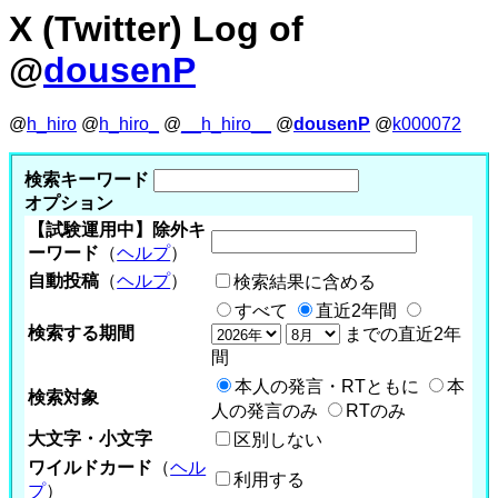
X (Twitter) Log of
@
dousenP
@
h_hiro
@
h_hiro_
@
__h_hiro__
@
dousenP
@
k000072
検索キーワード
オプション
【試験運用中】除外キ
ーワード
（
ヘルプ
）
自動投稿
（
ヘルプ
）
検索結果に含める
すべて
直近2年間
検索する期間
までの直近2年
間
本人の発言・RTともに
本
検索対象
人の発言のみ
RTのみ
大文字・小文字
区別しない
ワイルドカード
（
ヘル
利用する
プ
）