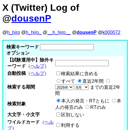
X (Twitter) Log of
@
dousenP
@
h_hiro
@
h_hiro_
@
__h_hiro__
@
dousenP
@
k000072
検索キーワード
オプション
【試験運用中】除外キ
ーワード
（
ヘルプ
）
自動投稿
（
ヘルプ
）
検索結果に含める
すべて
直近2年間
検索する期間
までの直近2年
間
本人の発言・RTともに
本
検索対象
人の発言のみ
RTのみ
大文字・小文字
区別しない
ワイルドカード
（
ヘル
利用する
プ
）