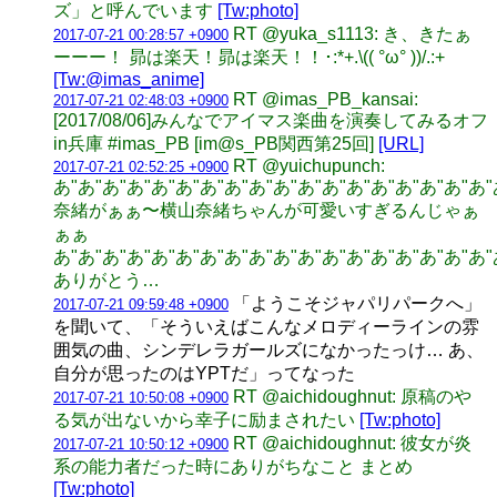
ズ」と呼んでいます
[Tw:photo]
RT @yuka_s1113: き、きたぁ
2017-07-21 00:28:57 +0900
ーーー！ 昴は楽天！昴は楽天！！･:*+.\(( °ω° ))/.:+
[Tw:@imas_anime]
RT @imas_PB_kansai:
2017-07-21 02:48:03 +0900
[2017/08/06]みんなでアイマス楽曲を演奏してみるオフ
in兵庫 #imas_PB [im@s_PB関西第25回]
[URL]
RT @yuichupunch:
2017-07-21 02:52:25 +0900
あ"あ"あ"あ"あ"あ"あ"あ"あ"あ"あ"あ"あ"あ"あ"あ"あ"あ
奈緒がぁぁ〜横山奈緒ちゃんが可愛いすぎるんじゃぁ
ぁぁ
あ"あ"あ"あ"あ"あ"あ"あ"あ"あ"あ"あ"あ"あ"あ"あ"あ"あ
ありがとう…
「ようこそジャパリパークへ」
2017-07-21 09:59:48 +0900
を聞いて、「そういえばこんなメロディーラインの雰
囲気の曲、シンデレラガールズになかったっけ… あ、
自分が思ったのはYPTだ」ってなった
RT @aichidoughnut: 原稿のや
2017-07-21 10:50:08 +0900
る気が出ないから幸子に励まされたい
[Tw:photo]
RT @aichidoughnut: 彼女が炎
2017-07-21 10:50:12 +0900
系の能力者だった時にありがちなこと まとめ
[Tw:photo]