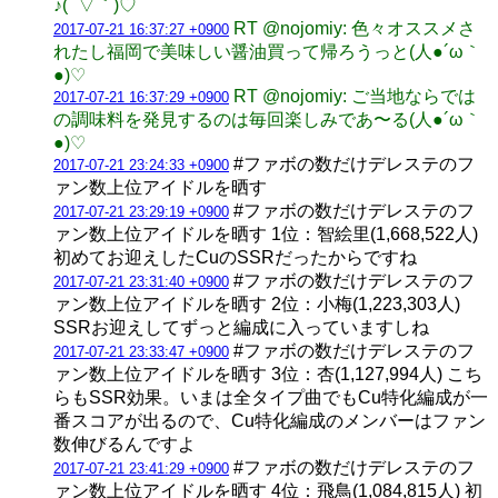
♪( ´▽｀)♡
RT @nojomiy: 色々オススメさ
2017-07-21 16:37:27 +0900
れたし福岡で美味しい醤油買って帰ろうっと(人●´ω｀
●)♡
RT @nojomiy: ご当地ならでは
2017-07-21 16:37:29 +0900
の調味料を発見するのは毎回楽しみであ〜る(人●´ω｀
●)♡
#ファボの数だけデレステのフ
2017-07-21 23:24:33 +0900
ァン数上位アイドルを晒す
#ファボの数だけデレステのフ
2017-07-21 23:29:19 +0900
ァン数上位アイドルを晒す 1位：智絵里(1,668,522人)
初めてお迎えしたCuのSSRだったからですね
#ファボの数だけデレステのフ
2017-07-21 23:31:40 +0900
ァン数上位アイドルを晒す 2位：小梅(1,223,303人)
SSRお迎えしてずっと編成に入っていますしね
#ファボの数だけデレステのフ
2017-07-21 23:33:47 +0900
ァン数上位アイドルを晒す 3位：杏(1,127,994人) こち
らもSSR効果。いまは全タイプ曲でもCu特化編成が一
番スコアが出るので、Cu特化編成のメンバーはファン
数伸びるんですよ
#ファボの数だけデレステのフ
2017-07-21 23:41:29 +0900
ァン数上位アイドルを晒す 4位：飛鳥(1,084,815人) 初