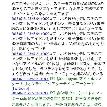
めて自分がお迎えした、ステータス特化(Vo)型のCoの
SSRなのでお世話になってます。なお中部国際空港で
引いたというのをよく覚えてます
#ファボの数だけデレステのフ
2017-07-21 23:43:04 +0900
ァン数上位アイドルを晒す 5位：未央(975,290人) 未央
誕の日にSSR(恒常)お迎えして本当お世話になってる
#ファボの数だけデレステのフ
2017-07-21 23:45:04 +0900
ァン数上位アイドルを晒す 6位：藍子(945,683人) 恒常
SSR特訓前のみおあい最高かよ。Vo特化なのもかなり
お世話になっている
#ファボの数だけデレステのフ
2017-07-21 23:47:21 +0900
ァン数上位アイドルを晒す 番外編 SSRをお迎えして
いないアイドルの中で1位は、まゆ(812,520人、全体で
は10位)でした。ラブデスまゆがCuVi特化なので、ち
ょうど自分の編成に合っていてずっと組み込んでいる
RT @nodapyon: アイドルマス
2017-07-21 23:56:21 +0900
ター ミリオンライブ シアターデイズ アーケード
[Tw:video]
RT @Seiji_Ya: 【アイドルマス
2017-07-21 23:56:34 +0900
ター side M P活動に佐久市も参加❗】 若里春名役を白
井悠介さんが演じます。 声優•白井悠介さんは、佐久