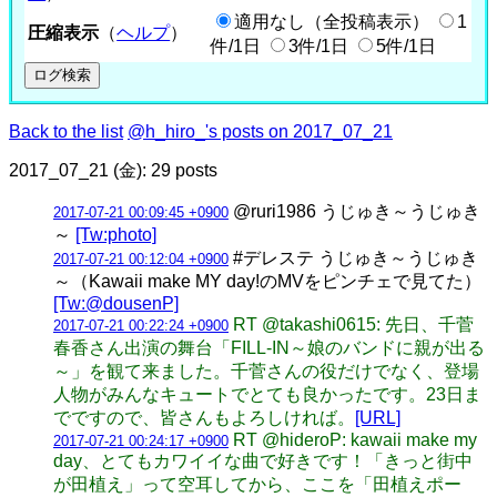
適用なし（全投稿表示）
1
圧縮表示
（
ヘルプ
）
件/1日
3件/1日
5件/1日
Back to the list
@h_hiro_'s posts on 2017_07_21
2017_07_21 (金): 29 posts
@ruri1986 うじゅき～うじゅき
2017-07-21 00:09:45 +0900
～
[Tw:photo]
#デレステ うじゅき～うじゅき
2017-07-21 00:12:04 +0900
～（Kawaii make MY day!のMVをピンチェで見てた）
[Tw:@dousenP]
RT @takashi0615: 先日、千菅
2017-07-21 00:22:24 +0900
春香さん出演の舞台「FILL-IN～娘のバンドに親が出る
～」を観て来ました。千菅さんの役だけでなく、登場
人物がみんなキュートでとても良かったです。23日ま
でですので、皆さんもよろしければ。
[URL]
RT @hideroP: kawaii make my
2017-07-21 00:24:17 +0900
day、とてもカワイイな曲で好きです！「きっと街中
が田植え」って空耳してから、ここを「田植えポー