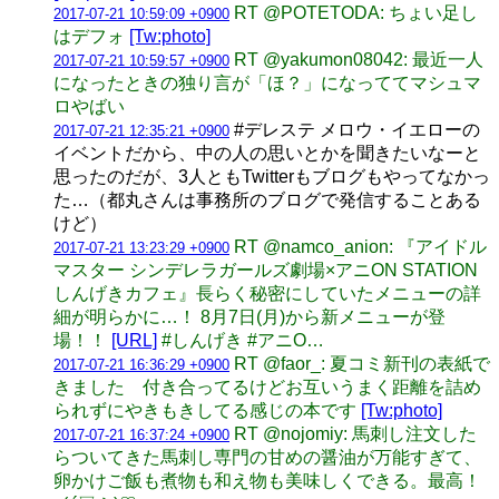
RT @POTETODA: ちょい足し
2017-07-21 10:59:09 +0900
はデフォ
[Tw:photo]
RT @yakumon08042: 最近一人
2017-07-21 10:59:57 +0900
になったときの独り言が「ほ？」になっててマシュマ
ロやばい
#デレステ メロウ・イエローの
2017-07-21 12:35:21 +0900
イベントだから、中の人の思いとかを聞きたいなーと
思ったのだが、3人ともTwitterもブログもやってなかっ
た…（都丸さんは事務所のブログで発信することある
けど）
RT @namco_anion: 『アイドル
2017-07-21 13:23:29 +0900
マスター シンデレラガールズ劇場×アニON STATION
しんげきカフェ』長らく秘密にしていたメニューの詳
細が明らかに…！ 8月7日(月)から新メニューが登
場！！
[URL]
#しんげき #アニO…
RT @faor_: 夏コミ新刊の表紙で
2017-07-21 16:36:29 +0900
きました 付き合ってるけどお互いうまく距離を詰め
られずにやきもきしてる感じの本です
[Tw:photo]
RT @nojomiy: 馬刺し注文した
2017-07-21 16:37:24 +0900
らついてきた馬刺し専門の甘めの醤油が万能すぎて、
卵かけご飯も煮物も和え物も美味しくできる。最高！