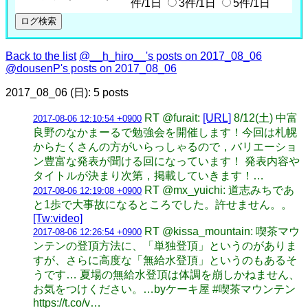
件/1日
3件/1日
5件/1日
Back to the list
@__h_hiro__'s posts on 2017_08_06
@dousenP's posts on 2017_08_06
2017_08_06 (日): 5 posts
RT @furait:
[URL]
8/12(土) 中富
2017-08-06 12:10:54 +0900
良野のなかまーるで勉強会を開催します！今回は札幌
からたくさんの方がいらっしゃるので，バリエーショ
ン豊富な発表が聞ける回になっています！ 発表内容や
タイトルが決まり次第，掲載していきます！…
RT @mx_yuichi: 道志みちであ
2017-08-06 12:19:08 +0900
と1歩で大事故になるところでした。許せません。。
[Tw:video]
RT @kissa_mountain: 喫茶マウ
2017-08-06 12:26:54 +0900
ンテンの登頂方法に、「単独登頂」というのがありま
すが、さらに高度な「無給水登頂」というのもあるそ
うです… 夏場の無給水登頂は体調を崩しかねません、
お気をつけください。…byケーキ屋 #喫茶マウンテン
https://t.co/v…