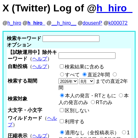
X (Twitter) Log of @
h_hiro_
@
h_hiro
@
h_hiro_
@
__h_hiro__
@
dousenP
@
k000072
検索キーワード
オプション
【試験運用中】除外キ
ーワード
（
ヘルプ
）
自動投稿
（
ヘルプ
）
検索結果に含める
すべて
直近2年間
検索する期間
までの直近2年
間
本人の発言・RTともに
本
検索対象
人の発言のみ
RTのみ
大文字・小文字
区別しない
ワイルドカード
（
ヘル
利用する
プ
）
適用なし（全投稿表示）
1
圧縮表示
（
ヘルプ
）