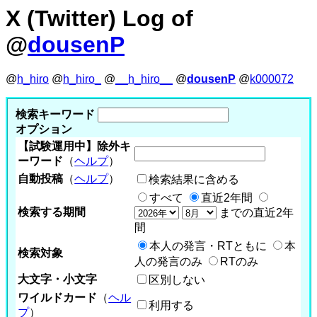
X (Twitter) Log of
@
dousenP
@
h_hiro
@
h_hiro_
@
__h_hiro__
@
dousenP
@
k000072
検索キーワード
オプション
【試験運用中】除外キ
ーワード
（
ヘルプ
）
自動投稿
（
ヘルプ
）
検索結果に含める
すべて
直近2年間
検索する期間
までの直近2年
間
本人の発言・RTともに
本
検索対象
人の発言のみ
RTのみ
大文字・小文字
区別しない
ワイルドカード
（
ヘル
利用する
プ
）