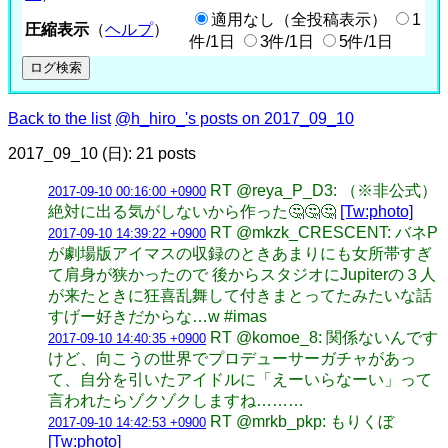
適用なし（全投稿表示）
1
圧縮表示
（
ヘルプ
）
件/1日
3件/1日
5件/1日
Back to the list
@h_hiro_'s posts on 2017_09_10
2017_09_10 (日): 21 posts
RT @reya_P_D3: （※非公式）
2017-09-10 00:16:00 +0900
絶対に出る気がしないから作った🤔🤔🤔
[Tw:photo]
RT @mkzk_CRESCENT: バネP
2017-09-10 14:39:22 +0900
が劇場版アイマスの収録のときあまりにも女所帯すぎ
て肩身が狭かったので 後からスタジオにJupiterの３人
が来たときに狂喜乱舞して付きまとってたみたいな話
すげー好きだからな…w #imas
RT @komoe_8: 関係ないんです
2017-09-10 14:40:35 +0900
けど、向こうの世界でプロデューサーガチャがあっ
て、自分を引いたアイドルに「えーいらなーい」って
言われたらゾクゾクしますね………
RT @mrkb_pkp: もりくぼ
2017-09-10 14:42:53 +0900
[Tw:photo]