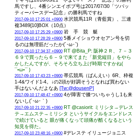
馬ですし、4番シンエイボブ号は2017/07/30「ツバッ
ティーバースデー記念」の勝利馬ですね
水沢競馬11R（青藍賞）、三連
2017-09-10 17:25:01 +0900
複3489[10]BOX（10点）
岩 手 競 艇
2017-09-10 17:25:29 +0900
5番メイショウオセアン号を切
2017-09-10 17:28:29 +0900
るのは無理筋だったか(´･ω･`)
RT @Bita_P: 阪神２Ｒ、７－３
2017-09-10 17:34:37 +0900
６９で買ったら６－９で来てまた「新党縦目」をやら
かしたんですが、そろそろ立ち上げ時期ですかね(
¯•ω•¯ )
帯広競馬（ばんえい）6R、枠複
2017-09-10 17:43:23 +0900
1-4&ワイド1-4。↓の2頭が好調そうとなれば買わない
手はないんだよなあ
[Tw:@dousenP]
4が障害で膝ついちゃうし1も来
2017-09-10 17:48:47 +0900
ないし(´･ω･｀)
RT @casiorit: ミリシタ→デレス
2017-09-10 21:22:35 +0900
テ→エムステ→ミリシタ というサイクルをエンドレス
で続けていると 眼が痛くなって頭痛が酷くなるという
知見を得た。
#デレステ イリュージョニス
2017-09-10 23:48:16 +0900