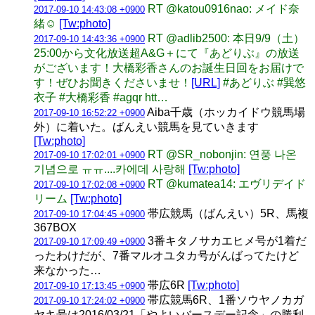
RT @katou0916nao: メイド奈
2017-09-10 14:43:08 +0900
緒☺️
[Tw:photo]
RT @adlib2500: 本日9/9（土）
2017-09-10 14:43:36 +0900
25:00から文化放送超A&G＋にて『あどりぶ』の放送
がございます！大橋彩香さんのお誕生日回をお届けで
す！ぜひお聞きくださいませ！
[URL]
#あどりぶ #巽悠
衣子 #大橋彩香 #agqr htt…
Aiba千歳（ホッカイドウ競馬場
2017-09-10 16:52:22 +0900
外）に着いた。ばんえい競馬を見ていきます
[Tw:photo]
RT @SR_nobonjin: 연풍 나온
2017-09-10 17:02:01 +0900
기념으로 ㅠㅠ....카에데 사랑해
[Tw:photo]
RT @kumatea14: エヴリデイド
2017-09-10 17:02:08 +0900
リーム
[Tw:photo]
帯広競馬（ばんえい）5R、馬複
2017-09-10 17:04:45 +0900
367BOX
3番キタノサカエヒメ号が1着だ
2017-09-10 17:09:49 +0900
ったわけだが、7番マルオユタカ号がんばってたけど
来なかった…
帯広6R
[Tw:photo]
2017-09-10 17:13:45 +0900
帯広競馬6R、1番ソウヤノカガ
2017-09-10 17:24:02 +0900
ヤキ号は2016/03/21「やよいバースデー記念」の勝利