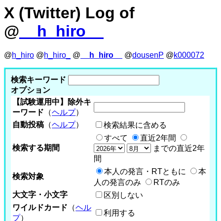
X (Twitter) Log of
@
__h_hiro__
@
h_hiro
@
h_hiro_
@
__h_hiro__
@
dousenP
@
k000072
検索キーワード
オプション
【試験運用中】除外キ
ーワード
（
ヘルプ
）
自動投稿
（
ヘルプ
）
検索結果に含める
すべて
直近2年間
検索する期間
までの直近2年
間
本人の発言・RTともに
本
検索対象
人の発言のみ
RTのみ
大文字・小文字
区別しない
ワイルドカード
（
ヘル
利用する
プ
）