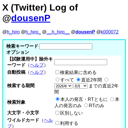
X (Twitter) Log of
@
dousenP
@
h_hiro
@
h_hiro_
@
__h_hiro__
@
dousenP
@
k000072
検索キーワード
オプション
【試験運用中】除外キ
ーワード
（
ヘルプ
）
自動投稿
（
ヘルプ
）
検索結果に含める
すべて
直近2年間
検索する期間
までの直近2年
間
本人の発言・RTともに
本
検索対象
人の発言のみ
RTのみ
大文字・小文字
区別しない
ワイルドカード
（
ヘル
利用する
プ
）