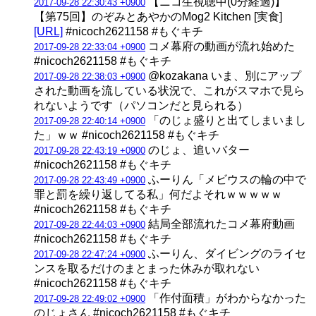
【ニコ生視聴中(0分経過)】
2017-09-28 22:30:43 +0900
【第75回】のぞみとあやかのMog2 Kitchen [実食]
[URL]
#nicoch2621158 #もぐキチ
コメ幕府の動画が流れ始めた
2017-09-28 22:33:04 +0900
#nicoch2621158 #もぐキチ
@kozakana いま、別にアップ
2017-09-28 22:38:03 +0900
された動画を流している状況で、これがスマホで見ら
れないようです（パソコンだと見られる）
「のじょ盛りと出てしまいまし
2017-09-28 22:40:14 +0900
た」ｗｗ #nicoch2621158 #もぐキチ
のじょ、追いバター
2017-09-28 22:43:19 +0900
#nicoch2621158 #もぐキチ
ふーりん「メビウスの輪の中で
2017-09-28 22:43:49 +0900
罪と罰を繰り返してる私」何だよそれｗｗｗｗｗ
#nicoch2621158 #もぐキチ
結局全部流れたコメ幕府動画
2017-09-28 22:44:03 +0900
#nicoch2621158 #もぐキチ
ふーりん、ダイビングのライセ
2017-09-28 22:47:24 +0900
ンスを取るだけのまとまった休みが取れない
#nicoch2621158 #もぐキチ
「作付面積」がわからなかった
2017-09-28 22:49:02 +0900
のじょさん #nicoch2621158 #もぐキチ