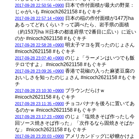
日本で作付面積が最大の野菜：
2017-09-28 22:50:56 +0900
じゃがいも #nicoch2621158 #もぐキチ
日本の稲の作付面積が147万ha
2017-09-28 22:57:14 +0900
あるってどれくらい？って調べたら、岩手県の面積
（約153万ha ※日本の都道府県で2番目に広い）に近い
のか #nicoch2621158 #もぐキチ
明太子マヨを買ったのじょさん
2017-09-28 22:58:28 +0900
#nicoch2621158 #もぐキチ
のじょ「ラーメンはいつでも飯
2017-09-28 23:07:40 +0900
テロですよ」 #nicoch2621158 #もぐキチ
香港で花椒の入った麻婆豆腐の
2017-09-28 23:09:26 +0900
おいしさを知ったのじょさん #nicoch2621158 #もぐキ
チ
ブラウンだらけｗ
2017-09-28 23:10:30 +0900
#nicoch2621158 #もぐキチ
チョコバナナを後ろに置いてあ
2017-09-28 23:11:35 +0900
るのかｗ #nicoch2621158 #もぐキチ
のじょ「塩焼きそば作ったし今
2017-09-28 23:17:23 +0900
回ソース焼きそば作った」「次作るなら固焼きそばか
な」 #nicoch2621158 #もぐキチ
アメリカンドッグに砂糖かけよ
2017-09-28 23:20:03 +0900