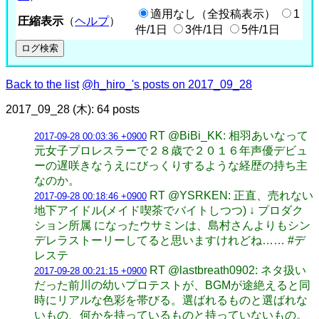
適用なし（全投稿表示）
1
圧縮表示
（
ヘルプ
）
件/1日
3件/1日
5件/1日
Back to the list
@h_hiro_'s posts on 2017_09_28
2017_09_28 (木): 64 posts
RT @BiBi_KK: 相羽あいなって
2017-09-28 00:03:36 +0900
元女子プロレスラーで２８歳で２０１６年声優デビュ
ーの遅咲きなうえにびっくりするような経歴の持ち主
なのか。
RT @YSRKEN: 正直、売れない
2017-09-28 00:18:46 +0900
地下アイドル(メイド喫茶でバイトしつつ) ↓ プロダク
ション所属 になったウサミンは、島村さんよりもシン
デレラストーリーしてると思いますけれどね…… #デ
レステ
RT @lastbreath0902: ネタ扱い
2017-09-28 00:21:15 +0900
だった前川の幼いプロテストが、BGMが途絶えると同
時にリアルな色彩を帯びる。選ばれるものと選ばれな
いもの、何かを持っているものと持っていないもの。