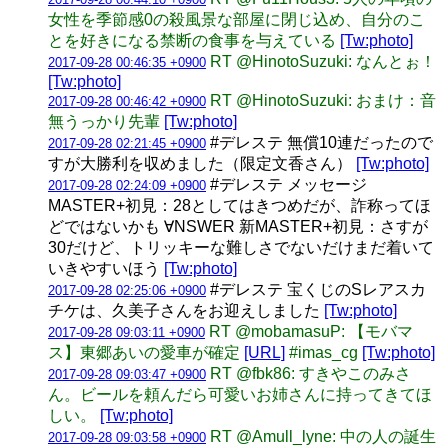
女性を季節感0の殺風景な部屋に閉じ込め、自分のこ
とを好きになる禁断の食事を与えている
[Tw:photo]
RT @HinotoSuzuki: なんとぉ！
2017-09-28 00:46:35 +0900
[Tw:photo]
RT @HinotoSuzuki: おまけ：音
2017-09-28 00:46:42 +0900
無うっかり先輩
[Tw:photo]
#デレステ 無償10連だったので
2017-09-28 02:21:45 +0900
すが大勝利を収めました（限定文香さん）
[Tw:photo]
#デレステ メッセージ
2017-09-28 02:24:09 +0900
MASTER+初見：28としてはきつめだが、詐称ってほ
どではないかも ∀NSWER 新MASTER+初見：さすが
30だけど、トリッキーな難しさでないだけまだ着いて
いきやすいほう
[Tw:photo]
#デレステ 宝くじのSレアスカ
2017-09-28 02:25:06 +0900
チケは、久美子さんをお迎えしました
[Tw:photo]
RT @mobamasuP: 【モバマ
2017-09-28 09:03:11 +0900
ス】東郷あいの愛車が確定
[URL]
#imas_cg
[Tw:photo]
RT @fbk86: すきやこのみさ
2017-09-28 09:03:47 +0900
ん。ビールを頼んだら可愛いお姉さんに持ってきてほ
しい。
[Tw:photo]
RT @Amull_lyne: 中の人の誕生
2017-09-28 09:03:58 +0900