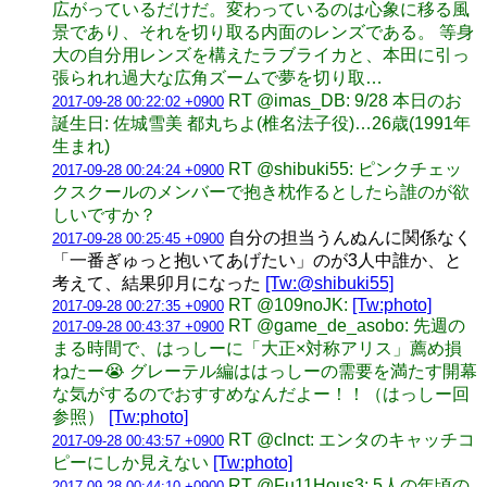
広がっているだけだ。変わっているのは心象に移る風
景であり、それを切り取る内面のレンズである。 等身
大の自分用レンズを構えたラブライカと、本田に引っ
張られれ過大な広角ズームで夢を切り取…
RT @imas_DB: 9/28 本日のお
2017-09-28 00:22:02 +0900
誕生日: 佐城雪美 都丸ちよ(椎名法子役)…26歳(1991年
生まれ)
RT @shibuki55: ピンクチェッ
2017-09-28 00:24:24 +0900
クスクールのメンバーで抱き枕作るとしたら誰のが欲
しいですか？
自分の担当うんぬんに関係なく
2017-09-28 00:25:45 +0900
「一番ぎゅっと抱いてあげたい」のが3人中誰か、と
考えて、結果卯月になった
[Tw:@shibuki55]
RT @109noJK:
[Tw:photo]
2017-09-28 00:27:35 +0900
RT @game_de_asobo: 先週の
2017-09-28 00:43:37 +0900
まる時間で、はっしーに「大正×対称アリス」薦め損
ねたー😭 グレーテル編ははっしーの需要を満たす開幕
な気がするのでおすすめなんだよー！！（はっしー回
参照）
[Tw:photo]
RT @clnct: エンタのキャッチコ
2017-09-28 00:43:57 +0900
ピーにしか見えない
[Tw:photo]
RT @Fu11Hous3: 5人の年頃の
2017-09-28 00:44:10 +0900