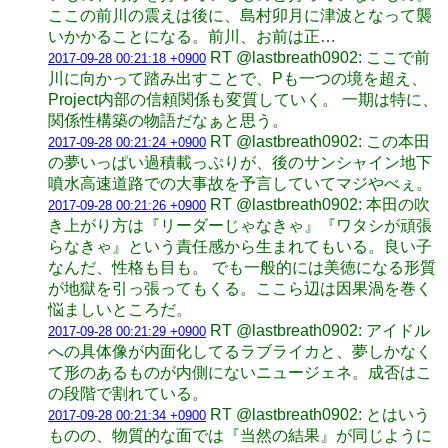
ここの前川の震えは後に、島村卯月に津波となって襲
いかかることになる。前川、お前は正…
RT @lastbreath0902: ここで前
2017-09-28 00:21:18 +0900
川に向かって踏み出すことで、Pも一つの境を超え、
Project内部の信頼関係も変質していく。 一期は特に、
関係性構築の物語だなぁと思う。
RT @lastbreath0902: この本田
2017-09-28 00:21:24 +0900
の夢いっぱい過積載っぷりが、後のサンシャイン地下
噴水高速道路での大事故を予言していてマジやべぇ。
RT @lastbreath0902: 本田の吹
2017-09-28 00:21:26 +0900
き上がり方は『リーダーじゃなきゃ』『ワタシが頑張
らなきゃ』という責任感から生まれてもいる。良い子
なんだ、性格も目も。 でも一般的には美徳になる形質
が地獄を引っ張ってもくる。ここら辺は因果渦を巻く
悩ましいところだ。
RT @lastbreath0902: アイドル
2017-09-28 00:21:29 +0900
への具体像が内面化してるラブライカと、夢しかなく
て形のあるものが内側にないニュージェネ。成否はこ
の段階で割れている。
RT @lastbreath0902: とはいう
2017-09-28 00:21:34 +0900
ものの、物質的な面では『当然の結果』が同じように