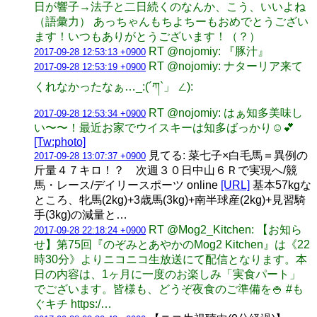
日が響子→法子と二日続くのなんか、こう、いいよね
（語彙力） あっちゃんもちよちーもおめでとうござい
ます！いつもありがとうございます！（？）
RT @nojomiy: 『豚汁』
2017-09-28 12:53:13 +0900
RT @nojomiy: ナターリア来て
2017-09-28 12:53:19 +0900
くれなかったなぁ…_:(´ཀ`」 ∠):
RT @nojomiy: はぁ知多美味し
2017-09-28 12:53:34 +0900
い〜〜！最近お家でウイスキーは知多ばっかり☺️💕
[Tw:photo]
見てる: 菜七子×白毛馬＝異例の
2017-09-28 13:07:37 +0900
斤量４７キロ！？ 次週３０日中山６Ｒで実現へ/競
馬・レース/デイリースポーツ online
[URL]
基本57kgな
ところ、牝馬(2kg)+3歳馬(3kg)+南半球産(2kg)+見習騎
手(3kg)の減量と…
RT @Mog2_Kitchen: 【お知ら
2017-09-28 22:18:24 +0900
せ】第75回『のぞみとあやかのMog2 Kitchen』は《22
時30分》よりニコニコ生放送にて配信となります。本
日の内容は、1ヶ月に一度のお楽しみ「実食パート」
でございます。皆様も、どうぞ夜食のご準備を🍚 #も
ぐキチ https:/…