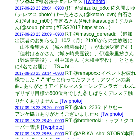
ナツ🍩🍒 #椎名法子 #デレマス
[Tw:photo]
(RT @shizuku_o8o: 佐久間まゆ
2017-09-28 23:28:04 +0900
/ デレマス photo* けーたろさん(@ketaro_ovn) 白石さ
ん(@shiro_m00 ) 羊肉るとん(@ichikarasugoi ) すぷさ
ん(@soup_photo ) #TGS2017 https://t.co…)
RT @imascg_dereradi: 【追加
2017-09-28 23:28:09 +0900
出演者のお知らせ】 10/2（月）21:00からの生放送に
「山本希望さん（城ヶ崎莉嘉役）」が出演決定です！
「佳村はるかさん（城ヶ崎美嘉役）、伊達朱里紗さん
（難波笑美役）、村中知さん（大和亜季役）」ととも
に4名でお届け！ TS→ht…
RT @renapoxx: イベントお疲れ
2017-09-28 23:28:14 +0900
様でした💕💕 ずっと待ってたファミリアツインの楽
曲...ありがとうアイドルマスターシンデレラガールズ...
ギリギリ目標の500位台でした✌️ しばらくデレステ触
りたくありません...
[Tw:photo]
RT @aka_2336: ドヤむー！！
2017-09-28 23:28:20 +0900
アンケ協力ありがとうございました🙋
[Tw:photo]
RT @brothertoki: トップ！クロ
2017-09-28 23:28:49 +0900
ーバー雪歩
[Tw:photo]
RT @ARiKA_sho: STORY本田
2017-09-28 23:28:53 +0900