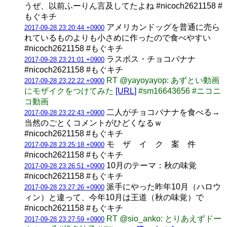
うぜ、以前ふーりん言及してたよね #nicoch2621158 #
もぐキチ
アメリカンドッグを普通に売ら
2017-09-28 23:20:44 +0900
れているものよりも小さめに作ったので食べやすい
#nicoch2621158 #もぐキチ
ラスボス・チョコバナナ
2017-09-28 23:21:01 +0900
#nicoch2621158 #もぐキチ
RT @yayoyayop: あずとい動画
2017-09-28 23:22:22 +0900
にモザイクをつけてみた
[URL]
#sm16643656 #ニコニ
コ動画
二人がチョコバナナを食べる→
2017-09-28 23:22:43 +0900
当然のごとくコメントがひどくなるｗ
#nicoch2621158 #もぐキチ
モ ザ イ ク 案 件
2017-09-28 23:25:18 +0900
#nicoch2621158 #もぐキチ
10月のテーマ：秋の味覚
2017-09-28 23:26:51 +0900
#nicoch2621158 #もぐキチ
派手にやった昨年10月（ハロウ
2017-09-28 23:27:26 +0900
ィン）と違って、今年10月は王道（秋の味覚）で
#nicoch2621158 #もぐキチ
RT @sio_anko: とりあえずドー
2017-09-28 23:27:59 +0900