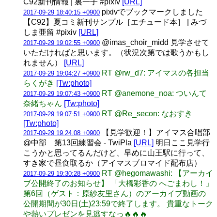
C92新刊情報 | 裏一子 #pixiv
[URL]
pixivでブックマークしました
2017-09-29 18:40:15 +0900
【C92】夏コミ新刊サンプル［エチュード本］ | みづ
しま亜留 #pixiv
[URL]
@imas_choir_midd 見学させて
2017-09-29 19:02:55 +0900
いただければと思います。（状況次第では歌うかもし
れません）
[URL]
RT @rw_d7: アイマスの各担当
2017-09-29 19:04:27 +0900
らくがき
[Tw:photo]
RT @anemone_noa: ついんて
2017-09-29 19:07:43 +0900
奈緒ちゃん
[Tw:photo]
RT @Re_secon: なおすき
2017-09-29 19:07:51 +0900
[Tw:photo]
【見学歓迎！】アイマス合唱部
2017-09-29 19:24:08 +0900
@中部 第13回練習会 - TwiPla
[URL]
明日ここ見学行
こうかと思ってるんだけど、早めに山王駅に行って、
すき家で昼食取るか（アイマスブロマイド配布店）
RT @hegomawashi: 【アーカイ
2017-09-29 19:30:28 +0900
ブ公開終了のお知らせ】 「大橋彩香の へごまわし！」
第6回（ゲスト：原紗友里さん）のアーカイブ動画の
公開期間が30日(土)23:59で終了します。 貴重なトーク
や熱いプレゼンを見逃すなっ🔥🔥🔥