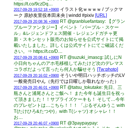
https://t.co/9czDq…
イラスト化ｗｗｗｗ / ブックマ
2017-09-29 19:52:18 +0900
ーク 原紗友里役本田未央 | windd #pixiv
[URL]
RT @granbluefantasy: 【グラン
2017-09-29 20:08:36 +0900
ブルーファンタジー】イベント「パープル・スケー
ル」&レジェンドフェス開催・レジェンドガチャ更
新・スキンセット販売のお知らせを公式サイトにて掲
載いたしました。詳しくは公式サイトにてご確認くだ
さい。⇒ https://t.co/D…
RT @suzuki_imascg: 試しにN
2017-09-29 20:08:41 +0900
小日向ちゃんのアホ毛移植してみたけど次のデレマス
コラボだよって言ったら何人か騙せそう
[Tw:photo]
そういや明日ハッチポッチのLV
2017-09-29 20:16:02 +0900
一般発売日やん（先行では日曜しか取れなかった）
RT @tatsu_tokutake: 先日、三
2017-09-29 20:46:01 +0900
瓶さんと浦尾さんとご飯へ！ また今年も誕生日を祝っ
て頂きました！！サプライズケーキも！ そして…今年
のプレゼントは…こちら！！！ 「ぶるぞんゆうこ with
T(たけひろ&たつや)」with T(シャツ) オシャレ！！
お…
RT @3paypaypay:
2017-09-29 20:46:07 +0900