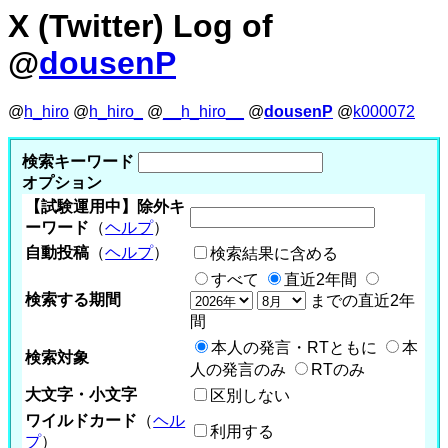
X (Twitter) Log of
@
dousenP
@
h_hiro
@
h_hiro_
@
__h_hiro__
@
dousenP
@
k000072
検索キーワード
オプション
【試験運用中】除外キ
ーワード
（
ヘルプ
）
自動投稿
（
ヘルプ
）
検索結果に含める
すべて
直近2年間
検索する期間
までの直近2年
間
本人の発言・RTともに
本
検索対象
人の発言のみ
RTのみ
大文字・小文字
区別しない
ワイルドカード
（
ヘル
利用する
プ
）