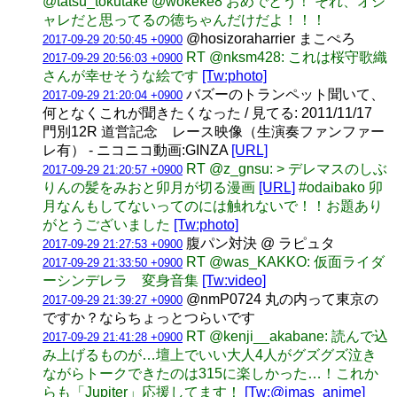
@tatsu_tokutake @wokeke8 おめでとう！ それ、オシ
ャレだと思ってるの徳ちゃんだけだよ！！！
@hosizoraharrier まこぺろ
2017-09-29 20:50:45 +0900
RT @nksm428: これは桜守歌織
2017-09-29 20:56:03 +0900
さんが幸せそうな絵です
[Tw:photo]
バズーのトランペット聞いて、
2017-09-29 21:20:04 +0900
何となくこれが聞きたくなった / 見てる: 2011/11/17
門別12R 道営記念 レース映像（生演奏ファンファー
レ有） - ニコニコ動画:GINZA
[URL]
RT @z_gnsu: > デレマスのしぶ
2017-09-29 21:20:57 +0900
りんの髪をみおと卯月が切る漫画
[URL]
#odaibako 卯
月なんもしてないってのには触れないで！！お題あり
がとうございました
[Tw:photo]
腹パン対決 @ ラピュタ
2017-09-29 21:27:53 +0900
RT @was_KAKKO: 仮面ライダ
2017-09-29 21:33:50 +0900
ーシンデレラ 変身音集
[Tw:video]
@nmP0724 丸の内って東京の
2017-09-29 21:39:27 +0900
ですか？ならちょっとつらいです
RT @kenji__akabane: 読んで込
2017-09-29 21:41:28 +0900
み上げるものが…壇上でいい大人4人がグズグズ泣き
ながらトークできたのは315に楽しかった…！これか
らも「Jupiter」応援してます！
[Tw:@imas_anime]