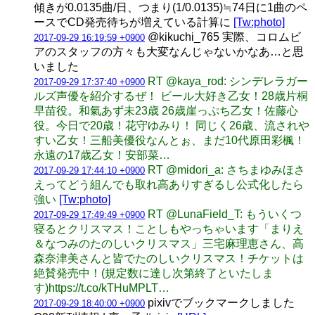
傾きが0.0135曲/日、つまり(1/0.0135)≒74日に1曲のペ
ースでCD発売待ちが増えている計算に
[Tw:photo]
@kikuchi_765 実際、コロムビ
2017-09-29 16:19:59 +0900
アのスタッフの方々も大変なんじゃないかなあ…と思
いました
RT @kaya_rod: シンデレラガー
2017-09-29 17:37:40 +0900
ルズ声優を紹介するぜ！ ビール大好き乙女！28歳片桐
早苗役。和氣あず未23歳 26歳崖っぷち乙女！佐藤心
役。今日で20歳！花守ゆみり！ 同じく26歳、流されや
すい乙女！三船美優役なんとぉ、まだ10代原田彩楓！
永遠の17歳乙女！安部菜…
RT @midori_a: さちまゆみほさ
2017-09-29 17:44:10 +0900
えってどう組んでも取れ高ありすぎるし公式化したら
強い
[Tw:photo]
RT @LunaField_T: もういくつ
2017-09-29 17:49:49 +0900
寝るとクリスマス！ことしもやっちゃいます「まりえ
＆なつみのたのしいクリスマス」三宅麻理恵さん、高
森奈津美さんと皆でたのしいクリスマス！チケットは
絶賛発売中！(規定数に達し次第終了といたしま
す)https://t.co/kTHuMPLT…
pixivでブックマークしました
2017-09-29 18:40:00 +0900