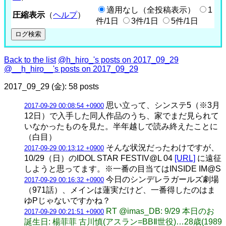
適用なし（全投稿表示）
1
圧縮表示
（
ヘルプ
）
件/1日
3件/1日
5件/1日
Back to the list
@h_hiro_'s posts on 2017_09_29
@__h_hiro__'s posts on 2017_09_29
2017_09_29 (金): 58 posts
思い立って、シンステ5（※3月
2017-09-29 00:08:54 +0900
12日）で入手した同人作品のうち、家でまだ見られて
いなかったものを見た。半年越しで読み終えたことに
（白目）
そんな状況だったわけですが、
2017-09-29 00:13:12 +0900
10/29（日）のIDOL STAR FESTIV@L 04
[URL]
に遠征
しようと思ってます。※一番の目当てはINSIDE IM@S
今日のシンデレラガールズ劇場
2017-09-29 00:16:32 +0900
（971話）、メインは蓮実だけど、一番得したのはま
ゆPじゃないですかね？
RT @imas_DB: 9/29 本日のお
2017-09-29 00:21:51 +0900
誕生日: 楊菲菲 古川慎(アスラン=BBⅡ世役)…28歳(1989