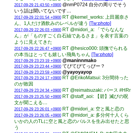
@nmP0724 自分の周りでそう
2017-09-29 21:43:50 +0900
いう話は聞いてないです…
RT @kemel_works: 上田麗奈さ
2017-09-29 22:01:54 +0900
ん、1人だけ酒飲みのレベルが違う
[Tw:photo]
RT @midori_a: 「でらなんな
2017-09-29 22:26:03 +0900
ん」が「ものすごく白石紬であるさま」を表す言葉の
ように見えてきた
RT @hesico000: 頭撫でられる
2017-09-29 22:26:47 +0900
の本当はとっても嬉しい飛鳥ちゃん
[Tw:photo]
@maninnmako
2017-09-29 23:23:19 +0900
てぴてぴてっぴー？
2017-09-29 23:23:44 +0900
@yayoyayop
2017-09-29 23:23:59 +0900
RT @ErikoMatsui: 3分間待った
2017-09-29 23:24:17 +0900
のが敗因
RT @reimatsuzaki: バース #HRr
2017-09-29 23:24:34 +0900
RT @staff_aoi: 【碧】滅びの呪
2017-09-29 23:25:50 +0900
文が聞こえる…
RT @midori_a: 空と風と恋の
2017-09-29 23:26:01 +0900
RT @midori_a: 多分何十人くら
2017-09-29 23:26:05 +0900
いかの人のTLに空と風と恋のバルスを生み出せたと思
う