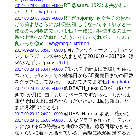
RT @sanzui1022: 未央かわい
2017-09-29 08:56:06 +0900
い！！！
[Tw:photo]
RT @nojomiy: もぐキチのおか
2017-09-29 08:56:19 +0900
げで前よりさらにお料理が楽しくなってる！誰かと一
緒なのも刺激的でいいよね！一緒にお料理するのは一
番の上達への近道だと思う。そしてそれがふーりんで
良かった😊💕
[Tw:@mog2_kitchen]
pixivでブックマークしました シ
2017-09-29 08:58:42 +0900
ンデレラガールズ中の人まとめ⑤201610～201709 | 涼
瀬/さんずい #pixiv
[URL]
デレステで新規に登場した曲に
2017-09-29 11:53:44 +0900
ついて、デレステでの登場日からCD発売日までの日数
をグラフにしてみた。…延びてきてますね
[Tw:photo]
@DEATH_neko CDが「多いと
2017-09-29 12:07:40 +0900
きで1か月に1曲」というペースですからね…しかも新
曲がそれ以上に出るから（だいたい月1回は新曲、た
まに月2回のことも）
@DEATH_neko ああ、確かに
2017-09-29 12:24:22 +0900
こんなグラフも作った。デレス
2017-09-29 16:16:05 +0900
テにおけるCD発売待ち曲数の変遷。線形回帰できそう
なくらいに着々と増えている。実際に線形回帰すると