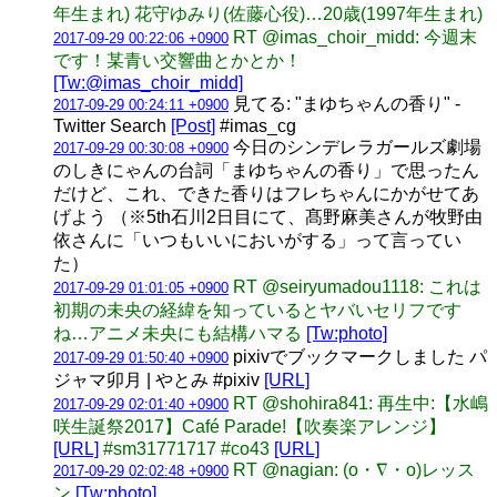
年生まれ) 花守ゆみり(佐藤心役)…20歳(1997年生まれ)
RT @imas_choir_midd: 今週末
2017-09-29 00:22:06 +0900
です！某青い交響曲とかとか！
[Tw:@imas_choir_midd]
見てる: "まゆちゃんの香り" -
2017-09-29 00:24:11 +0900
Twitter Search
[Post]
#imas_cg
今日のシンデレラガールズ劇場
2017-09-29 00:30:08 +0900
のしきにゃんの台詞「まゆちゃんの香り」で思ったん
だけど、これ、できた香りはフレちゃんにかがせてあ
げよう （※5th石川2日目にて、髙野麻美さんが牧野由
依さんに「いつもいいにおいがする」って言ってい
た）
RT @seiryumadou1118: これは
2017-09-29 01:01:05 +0900
初期の未央の経緯を知っているとヤバいセリフです
ね…アニメ未央にも結構ハマる
[Tw:photo]
pixivでブックマークしました パ
2017-09-29 01:50:40 +0900
ジャマ卯月 | やとみ #pixiv
[URL]
RT @shohira841: 再生中:【水嶋
2017-09-29 02:01:40 +0900
咲生誕祭2017】Café Parade!【吹奏楽アレンジ】
[URL]
#sm31771717 #co43
[URL]
RT @nagian: (o・∇・o)レッス
2017-09-29 02:02:48 +0900
ン
[Tw:photo]