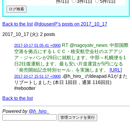
件/1日
3件/1日
5件/1日
Back to the list
@dousenP's posts on 2017_10_17
2017_10_17 (火): 2 posts
RT @nagoyatv_news: 中部国際
2017-10-17 01:05:41 +0900
空港を拠点にするＬＣＣ・格安航空会社のエアアジ
ア・ジャパンが29日に就航します。中部～札幌便を1
日2往復運航します。最も安い片道運賃が5円になる
「発売開始記念特別セール」を実施します。
[URL]
.@h_hiro_ のIdeapad A1がまた
2017-10-17 15:51:17 +0900
リブートしました (本日 1回目，通算 116回目)
#rebootter
Back to the list
Powered by
@h_hiro_