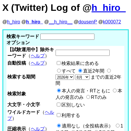
X (Twitter) Log of @
h_hiro_
@
h_hiro
@
h_hiro_
@
__h_hiro__
@
dousenP
@
k000072
検索キーワード
オプション
【試験運用中】除外キ
ーワード
（
ヘルプ
）
自動投稿
（
ヘルプ
）
検索結果に含める
すべて
直近2年間
検索する期間
までの直近2年
間
本人の発言・RTともに
本
検索対象
人の発言のみ
RTのみ
大文字・小文字
区別しない
ワイルドカード
（
ヘル
利用する
プ
）
適用なし（全投稿表示）
1
圧縮表示
（
ヘルプ
）