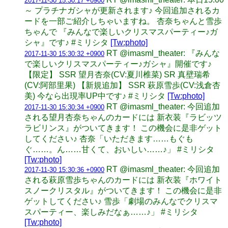
2017-11-30 15:30:17 +0900
～ プラチナガシャが更新されます♪ 今回追加されるカ
ードを一部ご紹介しちゃいますね。 杏奈ちゃんと雪歩
ちゃんで 『みんなで楽しいクリスマスパーティー♪ガ
シャ』です♪ #ミリシタ
[Tw:photo]
RT @imasml_theater: 『みんな
2017-11-30 15:30:32 +0900
で楽しいクリスマスパーティー♪ガシャ』開催です♪
【限定】 SSR 望月杏奈(CV:夏川椎菜) SR 真壁瑞希
(CV:阿部里果) 【新規追加】 SSR 萩原雪歩(CV:浅倉杏
美) 今なら出現率UP中です♪ #ミリシタ
[Tw:photo]
RT @imasml_theater: 今回追加
2017-11-30 15:30:34 +0900
される望月杏奈ちゃんのカードには 新衣装『ラビッツ
ラビリンス』がついてきます！ この機会に是非ゲット
してください♪ 杏奈「いただきます……もぐも
ぐ……。ん……甘くて、おいしい……♪」 #ミリシタ
[Tw:photo]
RT @imasml_theater: 今回追加
2017-11-30 15:30:36 +0900
される萩原雪歩ちゃんのカードには 新衣装『ホワイト
スノークリスタル』がついてきます！ この機会に是非
ゲットしてください♪ 雪歩「劇場のみんなでクリスマ
スパーティー、楽しみだなぁ……♪」 #ミリシタ
[Tw:photo]