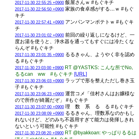
飯屋さんｗ #もぐキチ
2017-11-30 22:55:25 +0900
家族の食卓感がする…ｗ #もぐ
2017-11-30 22:56:50 +0900
キチ
アンパンマンポテトｗ #もぐキ
2017-11-30 22:57:41 +0900
チ
前回の繰り返しになるけど、一
2017-11-30 23:01:02 +0900
度お湯を使うと、浄水器を通ってもすぐには冷たくな
らんぞ #もぐキチ
るるきゃん、ようやく非を認め
2017-11-30 23:01:35 +0900
る #もぐキチ
RT @YASTKS: こんな所でNo,
2017-11-30 23:03:00 +0900
るるcan ww #もぐキチ
[URL]
ラップで形を整えただし巻き玉
2017-11-30 23:06:03 +0900
子 #もぐキチ
運営コメ「佳村さんはお嬢様な
2017-11-30 23:06:23 +0900
ので所作が綺麗だぞ」 #もぐキチ
理 数 系 る る #もぐキチ
2017-11-30 23:07:00 +0900
るるきゃん、理数系なのかもし
2017-11-30 23:08:09 +0900
れないけど、どのみち不器用すぎて能力は発揮しきれ
ないという可能性 #もぐキチ
RT @byakkoan: やっぱりるるは
2017-11-30 23:08:20 +0900