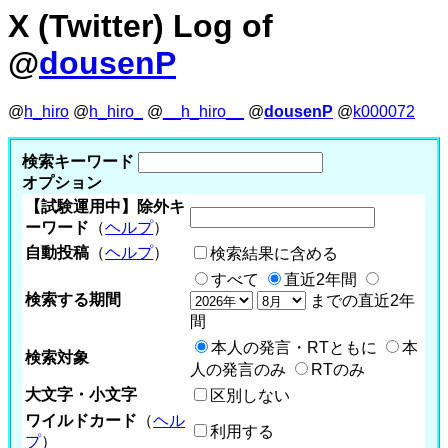
X (Twitter) Log of
@
dousenP
@
h_hiro
@
h_hiro_
@
__h_hiro__
@
dousenP
@
k000072
検索キーワード
オプション
【試験運用中】除外キ
ーワード
（
ヘルプ
）
自動投稿
（
ヘルプ
）
検索結果に含める
すべて
直近2年間
検索する期間
までの直近2年
間
本人の発言・RTともに
本
検索対象
人の発言のみ
RTのみ
大文字・小文字
区別しない
ワイルドカード
（
ヘル
利用する
プ
）