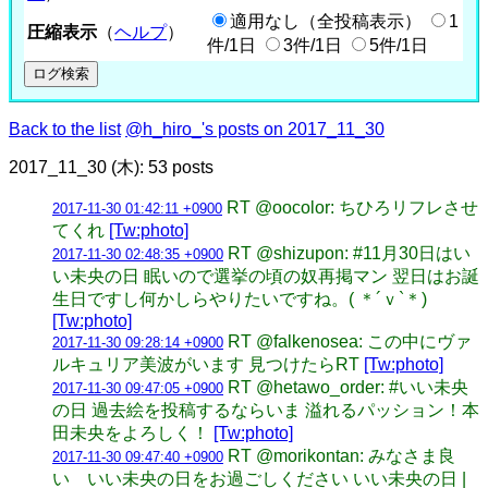
適用なし（全投稿表示）
1
圧縮表示
（
ヘルプ
）
件/1日
3件/1日
5件/1日
Back to the list
@h_hiro_'s posts on 2017_11_30
2017_11_30 (木): 53 posts
RT @oocolor: ちひろリフレさせ
2017-11-30 01:42:11 +0900
てくれ
[Tw:photo]
RT @shizupon: #11月30日はい
2017-11-30 02:48:35 +0900
い未央の日 眠いので選挙の頃の奴再掲マン 翌日はお誕
生日ですし何かしらやりたいですね。( ＊´ｖ`＊)
[Tw:photo]
RT @falkenosea: この中にヴァ
2017-11-30 09:28:14 +0900
ルキュリア美波がいます 見つけたらRT
[Tw:photo]
RT @hetawo_order: #いい未央
2017-11-30 09:47:05 +0900
の日 過去絵を投稿するならいま 溢れるパッション！本
田未央をよろしく！
[Tw:photo]
RT @morikontan: みなさま良
2017-11-30 09:47:40 +0900
い いい未央の日をお過ごしください いい未央の日 |