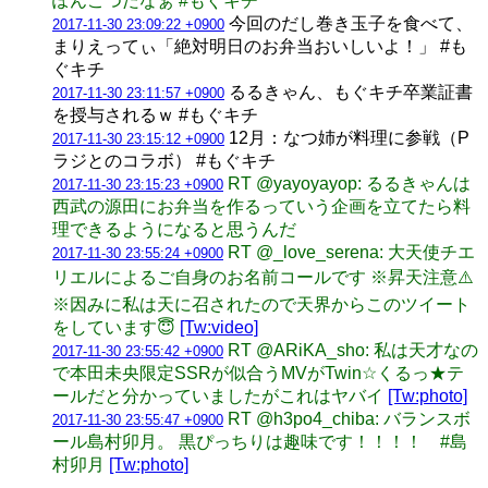
ぽんこつだなぁ #もぐキチ
今回のだし巻き玉子を食べて、
2017-11-30 23:09:22 +0900
まりえってぃ「絶対明日のお弁当おいしいよ！」 #も
ぐキチ
るるきゃん、もぐキチ卒業証書
2017-11-30 23:11:57 +0900
を授与されるｗ #もぐキチ
12月：なつ姉が料理に参戦（P
2017-11-30 23:15:12 +0900
ラジとのコラボ） #もぐキチ
RT @yayoyayop: るるきゃんは
2017-11-30 23:15:23 +0900
西武の源田にお弁当を作るっていう企画を立てたら料
理できるようになると思うんだ
RT @_love_serena: 大天使チエ
2017-11-30 23:55:24 +0900
リエルによるご自身のお名前コールです ※昇天注意⚠️
※因みに私は天に召されたので天界からこのツイート
をしています😇
[Tw:video]
RT @ARiKA_sho: 私は天才なの
2017-11-30 23:55:42 +0900
で本田未央限定SSRが似合うMVがTwin☆くるっ★テ
ールだと分かっていましたがこれはヤバイ
[Tw:photo]
RT @h3po4_chiba: バランスボ
2017-11-30 23:55:47 +0900
ール島村卯月。 黒ぴっちりは趣味です！！！！ #島
村卯月
[Tw:photo]