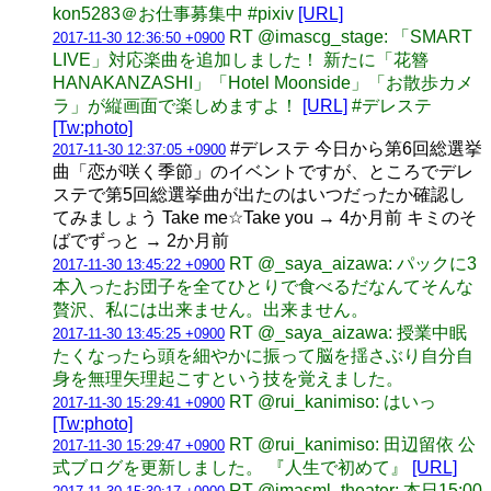
kon5283＠お仕事募集中 #pixiv
[URL]
RT @imascg_stage: 「SMART
2017-11-30 12:36:50 +0900
LIVE」対応楽曲を追加しました！ 新たに「花簪
HANAKANZASHI」「Hotel Moonside」「お散歩カメ
ラ」が縦画面で楽しめますよ！
[URL]
#デレステ
[Tw:photo]
#デレステ 今日から第6回総選挙
2017-11-30 12:37:05 +0900
曲「恋が咲く季節」のイベントですが、ところでデレ
ステで第5回総選挙曲が出たのはいつだったか確認し
てみましょう Take me☆Take you → 4か月前 キミのそ
ばでずっと → 2か月前
RT @_saya_aizawa: パックに3
2017-11-30 13:45:22 +0900
本入ったお団子を全てひとりで食べるだなんてそんな
贅沢、私には出来ません。出来ません。
RT @_saya_aizawa: 授業中眠
2017-11-30 13:45:25 +0900
たくなったら頭を細やかに振って脳を揺さぶり自分自
身を無理矢理起こすという技を覚えました。
RT @rui_kanimiso: はいっ
2017-11-30 15:29:41 +0900
[Tw:photo]
RT @rui_kanimiso: 田辺留依 公
2017-11-30 15:29:47 +0900
式ブログを更新しました。 『人生で初めて』
[URL]
RT @imasml_theater: 本日15:00