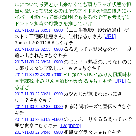
ルについて考察とか出来なくても頭カラッポ状態で担
当可愛いって思えるのはそのアイドルが理屈抜きにハ
イパー可愛いって事の証明でもあるので何も考えずに
ドンドン担当の可愛さを推していけ
【ニコ生視聴中(0分経過)】 ゲ
2017-11-30 22:30:51 +0900
スト：三宅麻理恵さん、佳村はるかさん
[URL]
#nicoch2621158 #もぐキチ
るるえってぃ効果なのか、一度
2017-11-30 22:32:33 +0900
追い出された #もぐキチ
のじょ「（熱盛のような）のじ
2017-11-30 22:38:24 +0900
ょ盛りスタンプ欲しい」ｗｗ #もぐキチ
RT @YASTKS: みりん風調味料
2017-11-30 22:43:28 +0900
＝非課税 本みりん＝酒税がかかる #もぐキチ
[URL]
な
るほどー
カツとじが挟まれたおにぎ
2017-11-30 22:50:31 +0900
り！？ #もぐキチ
まる時間ポーズで宣伝ｗ #もぐ
2017-11-30 22:52:38 +0900
キチ
のじょふーりんるるえってぃで
2017-11-30 22:53:09 +0900
囲む食卓 #もぐキチ
[Tw:photo]
和風なグラタン #もぐキチ
2017-11-30 22:54:48 +0900