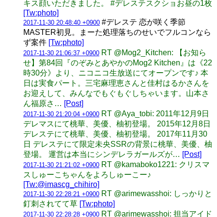
キス顔いただきました。 #デレステスクショお昼の1枚
[Tw:photo]
#デレステ 恋が咲く季節
2017-11-30 20:48:40 +0900
MASTER初見。まーた処理落ちのせいでフルコンなら
ず案件
[Tw:photo]
RT @Mog2_Kitchen: 【お知ら
2017-11-30 21:06:37 +0900
せ】第84回『のぞみとあやかのMog2 Kitchen』は《22
時30分》より、ニコニコ生放送にてオープンです♪ 本
日は実食パート。三宅麻理恵さんと佳村はるかさんを
お迎えして、みんなでもぐもぐしちゃいます。山本さ
ん福原さ…
[Post]
RT @Aya_tobi: 2011年12月9日
2017-11-30 21:20:04 +0900
デレマスにて桃華、美優、柚初登場。 2015年12月8日
デレステにて桃華、美優、柚初登場。 2017年11月30
日 デレステにて限定未央SSRの背景に桃華、美優、柚
登場。 運営は本当にシンデレラガールズが…
[Post]
RT @kamaboko1221: クリスマ
2017-11-30 21:21:02 +0900
スしゅーこちゃんをよろしゅーこー♪
[Tw:@imascg_chihiro]
RT @arimewasshoi: しっかりと
2017-11-30 22:28:21 +0900
釘刺されてて草
[Tw:photo]
RT @arimewasshoi: 担当アイド
2017-11-30 22:28:28 +0900