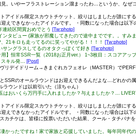
 EXPERT初見。いやーフラストレーション溜まったわ…というか
ステ イベントアイドル限定スカウトチケット、絞りはしましたが誰
お迎えできなかったアイドルです。 ・同数になった場合は以下
田P 3年連続区間賞おめでとう
[Tw:photo]
Pの区間賞インタビュー (家族が邪魔してきたので途中までです。。すみ
だ下田P、21キロも走ってるのに笑ってやがる！！！！
[Tw:photo]
当の黄色いサングラスしてるのオタクっぽくて好き
[Tw:photo]
スカチケ用】恒常SSR一覧（2018お正月ver.） 1~3枚目：スコアアップ(
 スキル発…
[Post]
リデイドリーム→きまぐれカフェオレ（MASTER）でPERFEC
だとSSRのオールラウンドはお迎えできるんだよな…どれかの属
ールラウンドは以前引いた（涼ちゃん）
皆さまお年玉はおいくら万円手に入れましたか？与えましたか？… LIVE
ステ イベントアイドル限定スカウトチケット、絞りはしましたが誰
お迎えできなかったアイドルです。 ・同数になった場合は以下
定スカチケは、皆様に投票いただいた結果、クール・タチバナ
 今年も箱根駅伝凄かったですね！家で家族と応援していました。毎年