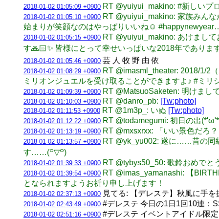
RT @yuiyui_makino: #新
2018-01-02 01:05:09 +0900
RT @yuiyui_makino
2018-01-02 01:05:10 +0900
始まりが笑顔なのはやっぱりいいね☺️ #happynewyear
RT @yuiyui_makino
2018-01-02 01:05:15 +0900
す🙏🏻✨ 皆様にとって幸せいっぱいな2018年でありま
芸 人 牧 野 由 依
2018-01-02 01:05:46 +0900
RT @imasml_theater:
2018-01-02 01:08:29 +0900
ミリオンジュエルを受け取ることができますよ♪ #ミリ
RT @MatsuoSaketen
2018-01-02 01:09:39 +0900
RT @danro_pb:
[Tw:photo]
2018-01-02 01:10:03 +0900
RT @1m3p_: いぬ
[Tw:photo]
2018-01-02 01:11:53 +0900
RT @todamegumi: 初日の
2018-01-02 01:12:22 +0900
RT @mxsxrxx: 「いい景色
2018-01-02 01:13:19 +0900
RT @yk_yu002: 遂に
2018-01-02 01:13:57 +0900
す……(꒪▽꒪)
RT @tybys50_50: 歌鈴お
2018-01-02 01:39:33 +0900
RT @imas_yamanashi
2018-01-02 01:39:54 +0900
となられますようお祈り申し上げます！
見てる: 【デレステ】秋風に手を振って
2018-01-02 02:37:13 +0900
#デレステ 今日の1日1回10連：
2018-01-02 02:43:49 +0900
#デレステ イベントアイドル限
2018-01-02 02:51:16 +0900