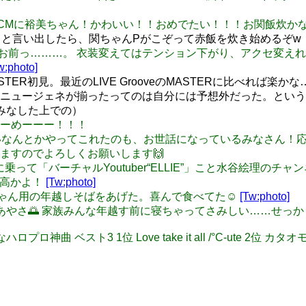
 デレステのCMに裕美ちゃん！かわいい！！おめでたい！！！お関飯炊
こと言い出したら、関ちゃんPがこぞって赤飯を炊き始めるぞw
 千早っ………お前っ………。 衣装変えてはテンション下がり、アク
w:photo]
 MASTER初見。最近のLIVE GrooveのMASTERに比べれば楽かな
Yeah!は、ニュージェネが揃ったってのは自分には予想外だった
みなした上での）
ーおーーめーーー！！！
の10年くらいなんとかやってこれたのも、お世話になっているみな
ますのでよろしくお願いします🙌
流に乗って「バーチャルYoutuber“ELLIE”」こと水谷絵理のチ
くも最高かよ！
[Tw:photo]
だしワンちゃん用の年越しそばをあげた。喜んで食べてた☺
[Tw:photo]
ましておめあやさ🌅 家族みんな年越す前に寝ちゃってさみしい……せ
ハロプロ神曲 ベスト3 1位 Love take it all /°C-ute 2位 カタオ