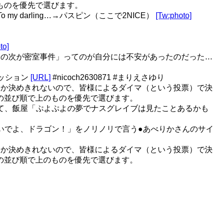
ものを優先で選びます。
my darling…→パスピン（ここで2NICE）
[Tw:photo]
to]
、「存在論の次が密室事件」ってのが自分には不安があったのだった…
セッション
[URL]
#nicoch2630871 #まりえさゆり
にするか決めきれないので、皆様によるダイマ（という投票）で決
の並び順で上のものを優先で選びます。
ついて、飯屋「ぷよぷよの夢でナスグレイブは見たことあるかも
「いでよ、ドラゴン！」をノリノリで言う●あべりかさんのサイ
にするか決めきれないので、皆様によるダイマ（という投票）で決
の並び順で上のものを優先で選びます。