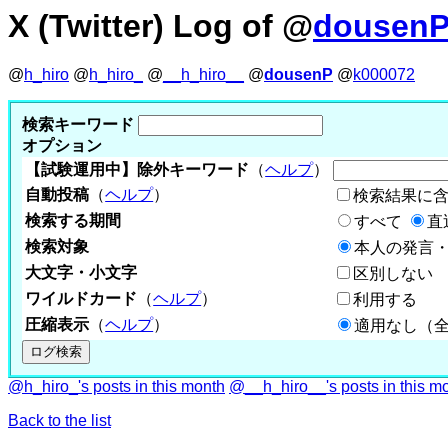
X (Twitter) Log of @
dousen
@
h_hiro
@
h_hiro_
@
__h_hiro__
@
dousenP
@
k000072
検索キーワード
オプション
【試験運用中】除外キーワード
（
ヘルプ
）
自動投稿
（
ヘルプ
）
検索結果に
検索する期間
すべて
直
検索対象
本人の発言・
大文字・小文字
区別しない
ワイルドカード
（
ヘルプ
）
利用する
圧縮表示
（
ヘルプ
）
適用なし（
@h_hiro_'s posts in this month
@__h_hiro__'s posts in this m
Back to the list