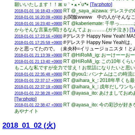
願いいたします！！🎀 υ｀• ﻌ •´υ🐾
[Tw:photo]
RT @_saya_aizawa:
2018-01-01 16:18:43 +0900
お関飯wwww 中の人がそんな
2018-01-01 16:20:09 +0900
RT @kaberiemate:
2018-01-01 16:23:40 +0900
からそんな言葉が聞けるなんてよぉ………(ガチ泣き)
[T
#デレステ Happy New Yeah!
2018-01-01 17:23:16 +0900
#デレステ Happy New 
2018-01-01 17:25:59 +0900
かと思ってたので。（未央枠=イリュージョニスタ！と
RT @HiRoMi_ig: おーけー
2018-01-01 21:13:39 +0900
RT @HiRoMi_ig: こ
2018-01-01 21:13:40 +0900
もこんな私ですが全力で甘え！お世話になりたいと思い
RT @you1: バンナムはこの時
2018-01-01 22:35:48 +0900
RT @aihara_k_: 2018年早
2018-01-01 22:37:17 +0900
RT @aihara_k_: 戌年
2018-01-01 22:37:19 +0900
RT @ayasa_ito: あけ
2018-01-01 22:38:28 +0900
[Tw:photo]
RT @ayasa_ito: 今の彩沙が好きな
2018-01-01 22:38:47 +0900
あやナイト
2018_01_02 (火)