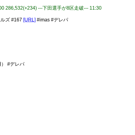
86,532(+234) ---下田選手が8区走破--- 11:30
ルズ #167
[URL]
#imas #デレパ
） #デレパ