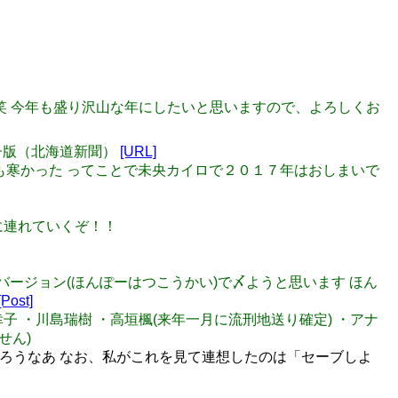
よ～～🐕笑 今年も盛り沢山な年にしたいと思いますので、よろしくお
電子版（北海道新聞）
[URL]
とっても寒かった ってことで未央カイロで２０１７年はおしまいで
ージに連れていくぞ！！
カラーバージョン(ほんぽーはつこうかい)で〆ようと思います ほん
[Post]
輿水幸子 ・川島瑞樹 ・高垣楓(来年一月に流刑地送り確定) ・アナ
せん)
ろうなあ なお、私がこれを見て連想したのは「セーブしよ