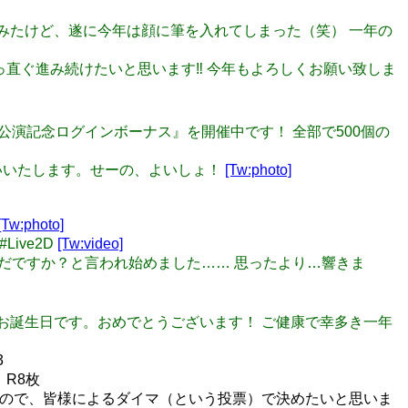
始めてみたけど、遂に今年は顔に筆を入れてしまった（笑） 一年の
！ 真っ直ぐ進み続けたいと思います‼️ 今年もよろしくお願い致しま
! 初星宴舞 公演記念ログインボーナス』を開催中です！ 全部で500個の
お願いいたします。せーの、よいしょ！
[Tw:photo]
[Tw:photo]
ive2D
[Tw:video]
か？まだですか？と言われ始めました…… 思ったより…響きま
美旬くんのお誕生日です。おめでとうございます！ ご健康で幸多き一年
3
）R8枚
いので、皆様によるダイマ（という投票）で決めたいと思いま