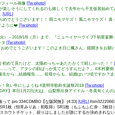
しいプロフィール画像
[Tw:photo]
: 家族みんなが楽しそうにしてくれるのも嬉しくて去年から干支仮装
…
[URL]
: あけましておめでとうございます！！ 雨ニモマケズ！ 風ニモマケズ
すように❤️
[Tw:photo]
 2018/1/2（火）～2018/1/8（月）まで、『ニューイヤーライブ!
シタ
[Tw:photo]
: 明けましておめでとうございます！このよき日に楓さん、鏡開きを
出(*'ω'*) 初めて見たけど、太陽めっちゃあたたかくて眩しかった！！
だろ？……って、アタシの顔ばっか見てどうすんだよ？」 #木村夏樹 #L
……昔の同級生から…結婚報告…… 祖母からも、結婚はいつ頃です
めでとう！良い年にしようね #道明寺歌鈴生誕祭2018
[Tw:photo]
: 【BIRTHDAY】本日1月2日(火)は、山梨県出身アイドル・冬
 pro 334COMBO【な阪関無】 (4:33)
[URL]
#sm3222066
SSR1枚（恒常みりあ：初取得）SR1枚（もふもふ仁奈：3枚目
定スカウトチケット、絞りはしましたが誰にするか決めきれな