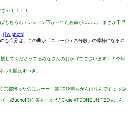
かなきゃ！！！！
セ変えればもちろんテンション下がってたお前が………。 まさか千早
…
[Tw:photo]
。というのも自分は、この曲が「ニュージェネ分散」の凛枠になるの
さん！応援してくださってるみなさんのおかげでございます！！今年
ャンネルを開設すべき。
っかく京都帰ったのにぃーー！笑 2018年もがんばりんですっっ😊
モイ。/Buono! 3位 羨んじゃう/°C-ute #TSONEUNITED #こん