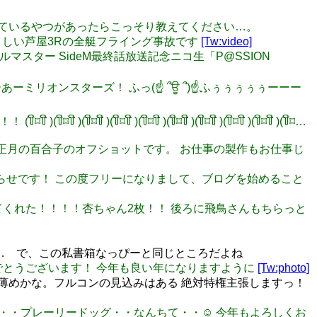
かり忘れているやつがあったらこっそり教えてください…。
生々しい芦屋3Rの全艇フライング事故です
[Tw:video]
ドルマスター SideM最終話放送記念ニコ生「P@SSION
 うぃーあーミリオンスターズ！ ふっ(☝ ՞ਊ ՞)☝ふぅぅぅぅぅーーー
ິ⌑꒦ີ )(꒦ິ⌑꒦ີ )(꒦ິ⌑꒦ີ )(꒦ິ⌑꒦ີ )(꒦ິ⌑꒦ີ )(꒦ິ⌑꒦ີ )(꒦ິ⌑…
したお正月の百合子のオフショットです。 お仕事の製作もお仕事じ
にお知らせです！ この度フリーになりまして、ブログを始めること
が来てくれた！！！！杏ちゃん2枚！！ 後ろに飛鳥さんもちらっと
… で、この私書箱なっぴーと同じところだよね
おめでとうございます！ 今年も良い年になりますように
[Tw:photo]
ーさは薄めかな。フルコンの見込みはある 絶対特権主張しますっ！
ドッグ・・・プレーリードッグ・・なんちて・・☺️ 今年もよろしくお