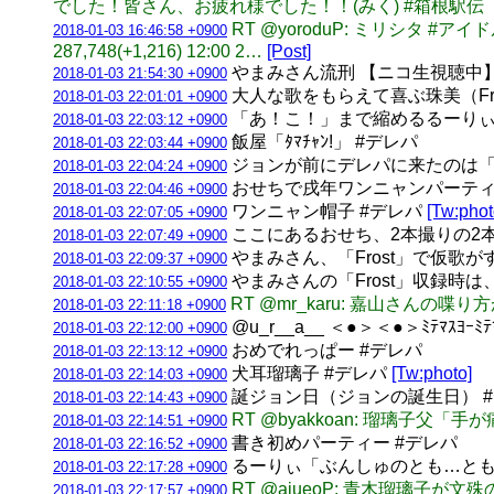
でした！皆さん、お疲れ様でした！！(みく) #箱根駅伝
RT @yoroduP: ミリシタ #アイドル
2018-01-03 16:46:58 +0900
287,748(+1,216) 12:00 2…
[Post]
やまみさん流刑 【ニコ生視聴中】CIN
2018-01-03 21:54:30 +0900
大人な歌をもらえて喜ぶ珠美（Fro
2018-01-03 22:01:01 +0900
「あ！こ！」まで縮めるるーりぃ
2018-01-03 22:03:12 +0900
飯屋「ﾀﾏﾁｬﾝ!」 #デレパ
2018-01-03 22:03:44 +0900
ジョンが前にデレパに来たのは「
2018-01-03 22:04:24 +0900
おせちで戌年ワンニャンパーティ
2018-01-03 22:04:46 +0900
ワンニャン帽子 #デレパ
[Tw:phot
2018-01-03 22:07:05 +0900
ここにあるおせち、2本撮りの2
2018-01-03 22:07:49 +0900
やまみさん、「Frost」で仮歌
2018-01-03 22:09:37 +0900
やまみさんの「Frost」収録時は
2018-01-03 22:10:55 +0900
RT @mr_karu: 嘉山さん
2018-01-03 22:11:18 +0900
@u_r__a__ ＜●＞＜●＞ﾐﾃﾏｽﾖｰﾐﾃ
2018-01-03 22:12:00 +0900
おめでれっぱー #デレパ
2018-01-03 22:13:12 +0900
犬耳瑠璃子 #デレパ
[Tw:photo]
2018-01-03 22:14:03 +0900
誕ジョン日（ジョンの誕生日） 
2018-01-03 22:14:43 +0900
RT @byakkoan: 瑠璃子父
2018-01-03 22:14:51 +0900
書き初めパーティー #デレパ
2018-01-03 22:16:52 +0900
るーりぃ「ぶんしゅのとも…とも
2018-01-03 22:17:28 +0900
RT @aiueoP: 青木瑠璃子
2018-01-03 22:17:57 +0900