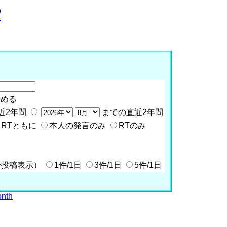
P
含める
近2年間
までの直近2年間
RTともに
本人の発言のみ
RTのみ
全投稿表示）
1件/1日
3件/1日
5件/1日
onth