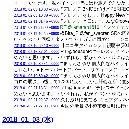
す。 ・いずれも、私がイベント時にはお迎えできなか
#デレステ 2NICEだけどPERFE
2018-01-02 03:19:00 +0900
#デレステ そして、Happy New 
2018-01-02 03:19:39 +0900
#デレステ 本日の「こんなGroo
2018-01-02 11:31:46 +0900
RT @tamaran1610: ピ
2018-01-02 11:31:50 +0900
@Bita_P @fan_syao
2018-01-02 11:46:45 +0900
いっそのこと回復とダメガでガチガチに固めて、アンコー
【ニコ生タイムシフト視聴中(2018
2018-01-02 16:39:10 +0900
RT @dousenP: #デレ
2018-01-02 16:57:01 +0900
めたいと思います。 ・いずれも、私がイベント時には
#まりえさゆり 個人的なハイライ
2018-01-02 19:39:41 +0900
しれない」●トークパートにパーソナリティ二人に、T
#まりえさゆり 個人的なハイライ
2018-01-02 19:39:42 +0900
コロの弱さ。5投して12333とか。しかし肝心な所（
RT @dousenP: #デレ
2018-01-02 21:13:51 +0900
めたいと思います。 ・いずれも、私がイベント時には
久しぶりに見てる: キュアグレネー
2018-01-02 21:22:37 +0900
今回の帰省で小樽市春香町に行け
2018-01-02 21:27:00 +0900
2018_01_03 (水)