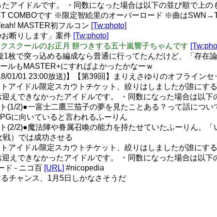
ったアイドルです。 ・同数になった場合は以下の並び順で上の
CT COMBOです ※限定智絵里のオーバーロード ※曲はSWN→To 
Yeah! MASTER初フルコン
[Tw:photo]
veお断りします」案件
[Tw:photo]
ンクチェックスクールのお正月 餅つきする五十嵐響子ちゃんです
[Tw:pho
ren SRの回復1枚で突っ込める編成なら普通に行ってたんだけど
ルもMASTER+にすればよかったかなーｗ
/01/01 23:00放送)】【第39回】まりえさゆりのオフライン
ステ イベントアイドル限定スカウトチケット、絞りはしましたが誰
お迎えできなかったアイドルです。 ・同数になった場合は以下
ト(1/2)●一富士二鷹三茄子の夢を見たことある？って話に
RPGに向いていると言われるふーりん
ト(2/2)●魔法陣や眷属召喚の能力を持たせていたふーりん。
魔女戦）では成功させる
ステ イベントアイドル限定スカウトチケット、絞りはしましたが誰
お迎えできなかったアイドルです。 ・同数になった場合は以下
ド - ニコ百
[URL]
#nicopedia
るチャンス、1月5日しかなさそうだ