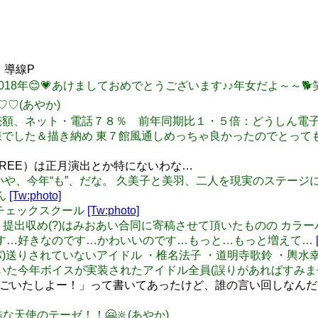
。導線P
ようこそ！2018年😊💗あけましておめでとうございます♪♪年女だ
♡♡(あやか)
えい馬券発売額、ネット・電話７８％ 前年同期比１・５倍：どうしん
冬コミお疲れ様でした＆描き納め 東７館風通しめっちゃ良かったので
REE）は正月演出とか特にないわな…
今年の……いや、今年“も”、だな。 久美子と美羽、二人を現実のステ
りん
[Tw:photo]
ピンクチェックスクール
[Tw:photo]
g: イラスト提出収め(?)はみおあい合同に寄稿させて頂いたものの 
す…好きなのです…かわいいのです…もっと…もっと増えて…
流刑地(デレパ)送りされていないアイドル ・椎名法子 ・道明寺歌鈴 ・
除いた今年ボイスが実装されたアイドル全員(誤りがあればすみま
はごいたしよー！」って書いてあったけど、誰の言い回しなんだ
ら残酷な天使のテーゼ！！🤗🔆(あやか)