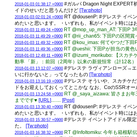
#ガルパ Dragon Night
2018-01-03 01:38:17 +0900
イドのせいだと思うんだけど
[Tw:photo]
RT @dousenP: #デレ
2018-01-03 02:01:24 +0900
めたいと思います。 ・いずれも、私がイベント時には
RT @mop_up_man_AT: 下
2018-01-03 11:49:24 +0900
RT @rii_chan65: 下田
2018-01-03 11:49:29 +0900
RT @kou_imas: 何てやつ
2018-01-03 11:49:32 +0900
RT @ueshii: 下田Pが担
2018-01-03 11:49:36 +0900
RT @izumi_morikubo: 【
2018-01-03 12:49:11 +0900
動率 「新」：前回（2周年）以来の新規恒常（計12名）
#デレステ ラヴィアンローズ→エヴ
2018-01-03 13:12:07 +0900
いに行かないと」ってなったもの
[Tw:photo]
#デレステ そういや、スカチケ
2018-01-03 13:16:19 +0900
ドをお迎えしておくってとこかな なお、CoのSSRオ
RT @_saya_aizawa: 
2018-01-03 13:24:58 +0900
までです♥️
[URL]
……
[Post]
RT @dousenP: #デレ
2018-01-03 13:30:40 +0900
めたいと思います。 ・いずれも、私がイベント時には
#デレステ イベントアイドル限
2018-01-03 15:30:57 +0900
た。
[Tw:photo]
RT @InfoItomiku:
2018-01-03 16:38:32 +0900