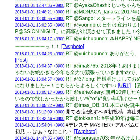
RT @AyakaOhashi: じいち
2018-01-01 12:47:35 +0900
RT @MONACA_tanaka
2018-01-01 12:48:21 +0900
RT @Sango: スタートラ
2018-01-01 13:00:55 +0900
RT @yourinpro: 日付け
2018-01-01 13:02:35 +0900
P@SSION NIGHT」に高塚が出演させて頂きまし
RT @yuichupunch: 🎍
2018-01-01 13:04:17 +0900
ーーーーーーッ！！
[Tw:photo]
RT @yuichupunch: ありがとう、アイドル
2018-01-01 13:04:23 +0900
[Post]
RT @ima8765: 201
2018-01-01 13:04:37 +0900
ゃないお絵かきも今年も全力で頑張っていきますので、ど
RT @37long: 皆様明け
2018-01-01 13:04:57 +0900
になりました〜！こちらからよろしくです✨↓
[URL]
【
RT @eerieXeery: 無
2018-01-01 13:05:17 +0900
いるので欲しかったから嬉しい*\(^o^)/*良い年明けだ〜
RT @imas_DB: 1/1 本日の
2018-01-01 13:05:22 +0900
見てる: 記念すべき初投稿 | 
2018-01-01 13:12:09 +0900
RT @tokkann1: #平成
2018-01-01 13:43:46 +0900
#デレステ MASTER+ アル
2018-01-01 13:54:04 +0900
初見 … はぁ？なにこれ？
[Tw:photo]
RT @osorasan703: 
2018-01-01 14:47:35 +0900