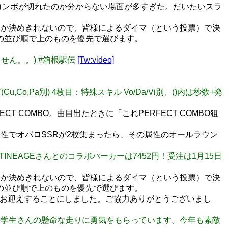
、なぜコンボが切れたのか分からない場面が多すぎた。だいたいスラ
にするか決めきれないので、皆様によるダイマ（という投票）で決
の並び順で上のものを優先で選びます。
ません。。) #箱根駅伝
[Tw:video]
Cu,Co,Pa別) 4枚目：特殊スキル Vo/Da/Vi別、()内は秒数+発
T COMBO。曲目出たときに「これPERFECT COMBO狙
性でオバロSSRが2枚集まったら、その属性のオールラウン
RTINEAGEさんとのコラボパーカーは7452円！受注は1月15日
にするか決めきれないので、皆様によるダイマ（という投票）で決
の並び順で上のものを優先で選びます。
をお迎えすることにしました。ご協力ありがとうございまし
同年代の学生さんの懸命な走りに勇気をもらっています。今年も素敵