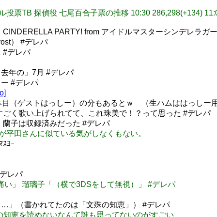
投票TB 探偵役 七尾百合子票の推移 10:30 286,298(+134) 11:00 2
DERELLA PARTY! from アイドルマスターシンデレラガー
st） #デレパ
 #デレパ
去年の」7月 #デレパ
ー #デレパ
o]
本目（ゲストはっしー）の分もあるとｗ （生ハムははっしー用
がすごく歌い上げられてて、これ珠美で！？って思った #デレパ
、蘭子は収録済みだった #デレパ
の喋り方が平田さんに似ている気がしなくもない。
ﾏｽﾖｰ
#デレパ
「手が痛い」 瑠璃子「（横で3DSをして無視）」 #デレパ
…」（書かれてたのは「文殊の知恵」） #デレパ
が文殊の知恵を読めないなんて誰も思ってないのがすごい