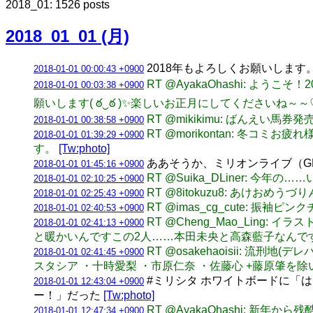
2018_01: 1526 posts
2018_01_01 (月)
2018年もよろしくお願いします
2018-01-01 00:00:43 +0900
RT @AyakaOhashi: 
2018-01-01 00:03:38 +0900
願いします( ఠ‿ఠ )✨楽しいお正月にしてくださいね～～
RT @mikikimu: ばん
2018-01-01 00:38:58 +0900
RT @morikontan: 
2018-01-01 01:39:29 +0900
す。
[Tw:photo]
ああそうか、ミリオンライブ（G
2018-01-01 01:45:16 +0900
RT @Suika_DLiner: 
2018-01-01 02:10:25 +0900
RT @8itokuzu8: あけおめうづ
2018-01-01 02:25:43 +0900
RT @imas_cg_cute: 振袖
2018-01-01 02:40:53 +0900
RT @Cheng_Mao_Lin
2018-01-01 02:41:13 +0900
と暖かいんですこの2人……本田未央と高森藍子なんで
RT @osakehaoisii: 
2018-01-01 02:41:45 +0900
スタシア ・十時愛梨 ・市原仁奈 ・佐藤心 +藤原肇を
#ミリシタ ホワイトボードに「
2018-01-01 12:43:04 +0900
ー！」だった
[Tw:photo]
RT @AyakaOhashi: 新年か
2018-01-01 12:47:34 +0900