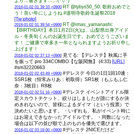
より…響きます……(꒪▽꒪)
RT @tybys50_50: 歌鈴おめでと
2018-01-02 01:39:33 +0900
う！良い年にしようね #道明寺歌鈴生誕祭2018
[Tw:photo]
RT @imas_yamanashi:
2018-01-02 01:39:54 +0900
【BIRTHDAY】本日1月2日(火)は、山梨県出身アイド
ル・冬美旬くんのお誕生日です。おめでとうございま
す！ ご健康で幸多き一年となられますようお祈り申し
上げます！
見てる: 【デレステ】秋風に手
2018-01-02 02:37:13 +0900
を振って pro 334COMBO【な阪関無】 (4:33)
[URL]
#sm32220663
#デレステ 今日の1日1回10連：
2018-01-02 02:43:49 +0900
SSR1枚（恒常みりあ：初取得）SR1枚（もふもふ仁
奈：3枚目）R8枚
#デレステ イベントアイドル限
2018-01-02 02:51:16 +0900
定スカウトチケット、絞りはしましたが誰にするか決
めきれないので、皆様によるダイマ（という投票）で
決めたいと思います。 ・いずれも、私がイベント時に
はお迎えできなかったアイドルです。 ・同数になった
場合は以下の並び順で上のものを優先で選びます。
#デレステ 2NICEだけど
2018-01-02 03:19:00 +0900