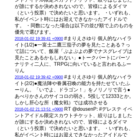
が誰にするか決めきれないので、皆様によるダイマ
（という投票）で決めたいと思います。 ・いずれも、
私がイベント時にはお迎えできなかったアイドルで
す。 ・同数になった場合は以下の並び順で上のものを
優先で選びます。
#まりえさゆり 個人的なハイラ
2018-01-02 19:39:41 +0900
イト(1/2)●一富士二鷹三茄子の夢を見たことある？っ
て話について、飯屋「ぷよぷよの夢でナスグレイブは
見たことあるかもしれない」●トークパートにパーソ
ナリティ二人に、TRPGに向いていると言われるふー
りん
#まりえさゆり 個人的なハイラ
2018-01-02 19:39:42 +0900
イト(2/2)●魔法陣や眷属召喚の能力を持たせていたふ
ーりん。「いでよ、ドラゴン！」をノリノリで言う●
あべりかさんのサイコロの弱さ。5投して12333とか。
しかし肝心な所（魔女戦）では成功させる
RT @dousenP: #デレステ イベ
2018-01-02 21:13:51 +0900
ントアイドル限定スカウトチケット、絞りはしました
が誰にするか決めきれないので、皆様によるダイマ
（という投票）で決めたいと思います。 ・いずれも、
私がイベント時にはお迎えできなかったアイドルで