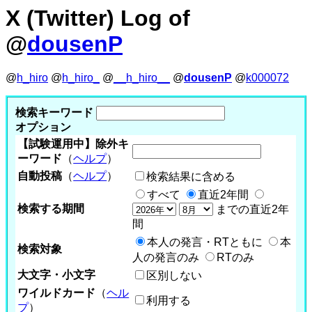
X (Twitter) Log of
@
dousenP
@
h_hiro
@
h_hiro_
@
__h_hiro__
@
dousenP
@
k000072
検索キーワード
オプション
【試験運用中】除外キ
ーワード
（
ヘルプ
）
自動投稿
（
ヘルプ
）
検索結果に含める
すべて
直近2年間
検索する期間
までの直近2年
間
本人の発言・RTともに
本
検索対象
人の発言のみ
RTのみ
大文字・小文字
区別しない
ワイルドカード
（
ヘル
利用する
プ
）