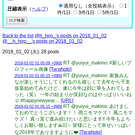
適用なし（全投稿表示）
1
圧縮表示
（
ヘルプ
）
件/1日
3件/1日
5件/1日
Back to the list
@h_hiro_'s posts on 2018_01_02
@__h_hiro__'s posts on 2018_01_02
2018_01_02 (火): 28 posts
RT @yuiyui_makino: #新しいプ
2018-01-02 01:05:09 +0900
ロフィール画像
[Tw:photo]
RT @yuiyui_makino: 家族みん
2018-01-02 01:05:10 +0900
なが楽しそうにしてくれるのも嬉しくて去年から干支
仮装始めてみたけど、遂に今年は顔に筆を入れてしま
った（笑） 一年の始まりが笑顔なのはやっぱりいいね
☺️ #happynewyear…
[URL]
RT @yuiyui_makino: あけまし
2018-01-02 01:05:15 +0900
ておめでとうございます！！ 雨ニモマケズ！ 風ニモマ
ケズ！ 真っ直ぐ進み続けたいと思います‼️ 今年もよろ
しくお願い致します🙏🏻✨ 皆様にとって幸せいっぱい
な2018年でありますように❤️
[Tw:photo]