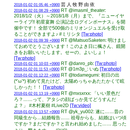
芸 人 牧 野 由 依
2018-01-02 01:05:46 +0900
RT @imasml_theater:
2018-01-02 01:08:29 +0900
2018/1/2（火）～2018/1/8（月）まで、『ニューイヤ
ーライブ!! 初星宴舞 公演記念ログインボーナス』を開
催中です！ 全部で500個のミリオンジュエルを受け取
ることができますよ♪ #ミリシタ
[Tw:photo]
RT @MatsuoSaketen: 明けまし
2018-01-02 01:09:39 +0900
ておめでとうございます！このよき日に楓さん、鏡開
きをお願いいたします。せーの、よいしょ！
[Tw:photo]
RT @danro_pb:
[Tw:photo]
2018-01-02 01:10:03 +0900
RT @1m3p_: いぬ
[Tw:photo]
2018-01-02 01:11:53 +0900
RT @todamegumi: 初日の出
2018-01-02 01:12:22 +0900
(*'ω'*) 初めて見たけど、太陽めっちゃあたたかくて眩
しかった！！
[Tw:photo]
RT @mxsxrxx: 「いい景色だ
2018-01-02 01:13:19 +0900
ろ？……って、アタシの顔ばっか見てどうすんだ
よ？」 #木村夏樹 #Live2D
[Tw:video]
RT @yk_yu002: 遂に……昔の
2018-01-02 01:13:57 +0900
同級生から…結婚報告…… 祖母からも、結婚はいつ頃
ですか？まだですか？と言われ始めました…… 思った