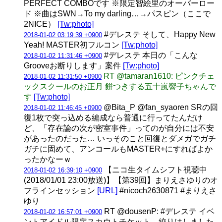
PERFECT COMBOです ※限定智絵里のオーバーロー
ド ※曲はSWN→To my darling…→パスピン（ここで
2NICE）
[Tw:photo]
#デレステ そして、Happy New
2018-01-02 03:19:39 +0900
Yeah! MASTER初フルコン
[Tw:photo]
#デレステ 本日の「こんな
2018-01-02 11:31:46 +0900
Grooveお断りします」案件
[Tw:photo]
RT @tamaran1610: ピンクチェ
2018-01-02 11:31:50 +0900
ックスクールのお正月 餅つきする五十嵐響子ちゃんで
す
[Tw:photo]
@Bita_P @fan_syaoren SRの回
2018-01-02 11:46:45 +0900
復1枚で突っ込める編成なら普通に行ってたんだけ
ど、「存在論の次が密室事件」ってのが自分には不安
があったのだった… いっそのこと回復とダメガでガチ
ガチに固めて、アンコールもMASTER+にすればよか
ったかなーｗ
【ニコ生タイムシフト視聴中
2018-01-02 16:39:10 +0900
(2018/01/01 23:00放送)】【第39回】まりえさゆりのオ
フラインセッション
[URL]
#nicoch2630871 #まりえさ
ゆり
RT @dousenP: #デレステ イベ
2018-01-02 16:57:01 +0900
ントアイドル限定スカウトチケット、絞りはしました