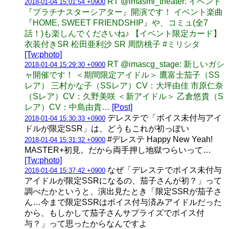
RT @imasml_theater: イベント
2018-01-04 15:01:54 +0900
『プラチナスターシアター』開演です！ イベント楽曲
『HOME, SWEET FRIENDSHIP』や、コミュ(全7
話！)も楽しんでくださいね♪ 【イベント限定カード】
衣装付きSR 松田亜利沙 SR 周防桃子 #ミリシタ
[Tw:photo]
RT @imascg_stage: 新しいガシ
2018-01-04 15:29:30 +0900
ャ開催です！ ＜期間限定アイドル＞ 鷹富士茄子（SS
レア） 三村かな子（SSレア）CV：大坪由佳 市原仁奈
（Sレア）CV：久野美咲 ＜新アイドル＞ 乙倉悠貴（S
レア）CV：中島由貴…
[Post]
デレステで「ボイス未付与アイ
2018-01-04 15:30:33 +0900
ドルが限定SSR」は、どうもこれが初っぽい
#デレステ Happy New Yeah!
2018-01-04 15:31:32 +0900
MASTER+初見。だから両手押し地獄つらいって…
[Tw:photo]
なぜ「デレステでボイス未付与
2018-01-04 15:37:42 +0900
アイドルが限定SSRになるの、茄子さんが初？」って
調べたかというと、演出見たとき「限定SSRが茄子さ
ん…今まで限定SSRはボイス付与済みアイドルだった
から、もしかして茄子さんサプライズでボイス付
与？」って思ったからなんですよ