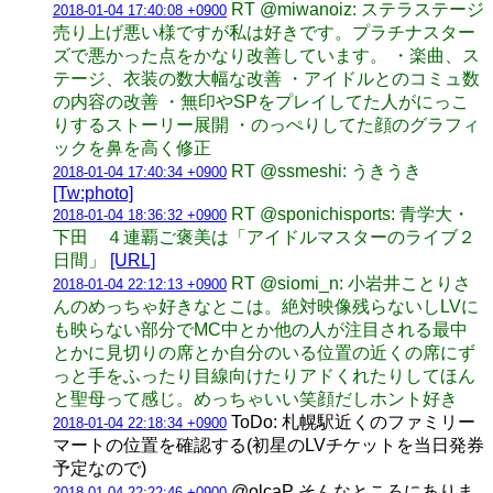
RT @miwanoiz: ステラステージ
2018-01-04 17:40:08 +0900
売り上げ悪い様ですが私は好きです。プラチナスター
ズで悪かった点をかなり改善しています。 ・楽曲、ス
テージ、衣装の数大幅な改善 ・アイドルとのコミュ数
の内容の改善 ・無印やSPをプレイしてた人がにっこ
りするストーリー展開 ・のっぺりしてた顔のグラフィ
ックを鼻を高く修正
RT @ssmeshi: うきうき
2018-01-04 17:40:34 +0900
[Tw:photo]
RT @sponichisports: 青学大・
2018-01-04 18:36:32 +0900
下田 ４連覇ご褒美は「アイドルマスターのライブ２
日間」
[URL]
RT @siomi_n: 小岩井ことりさ
2018-01-04 22:12:13 +0900
んのめっちゃ好きなとこは。絶対映像残らないしLVに
も映らない部分でMC中とか他の人が注目される最中
とかに見切りの席とか自分のいる位置の近くの席にず
っと手をふったり目線向けたりアドくれたりしてほん
と聖母って感じ。めっちゃいい笑顔だしホント好き
ToDo: 札幌駅近くのファミリー
2018-01-04 22:18:34 +0900
マートの位置を確認する(初星のLVチケットを当日発券
予定なので)
@olcaP そんなところにありま
2018-01-04 22:22:46 +0900