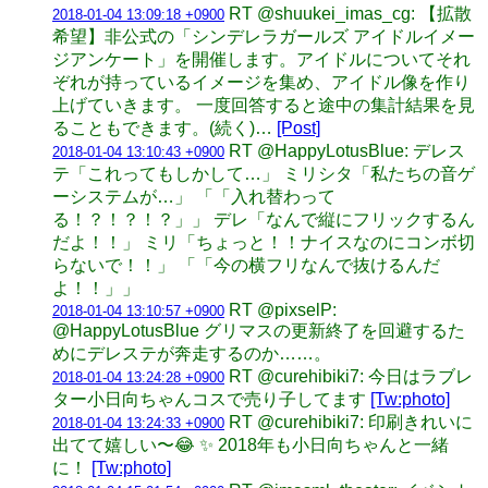
RT @shuukei_imas_cg: 【拡散
2018-01-04 13:09:18 +0900
希望】非公式の「シンデレラガールズ アイドルイメー
ジアンケート」を開催します。アイドルについてそれ
ぞれが持っているイメージを集め、アイドル像を作り
上げていきます。 一度回答すると途中の集計結果を見
ることもできます。(続く)…
[Post]
RT @HappyLotusBlue: デレス
2018-01-04 13:10:43 +0900
テ「これってもしかして…」 ミリシタ「私たちの音ゲ
ーシステムが…」 「「入れ替わって
る！？！？！？」」 デレ「なんで縦にフリックするん
だよ！！」 ミリ「ちょっと！！ナイスなのにコンボ切
らないで！！」 「「今の横フリなんで抜けるんだ
よ！！」」
RT @pixselP:
2018-01-04 13:10:57 +0900
@HappyLotusBlue グリマスの更新終了を回避するた
めにデレステが奔走するのか……。
RT @curehibiki7: 今日はラブレ
2018-01-04 13:24:28 +0900
ター小日向ちゃんコスで売り子してます
[Tw:photo]
RT @curehibiki7: 印刷きれいに
2018-01-04 13:24:33 +0900
出てて嬉しい〜😂 ✨ 2018年も小日向ちゃんと一緒
に！
[Tw:photo]