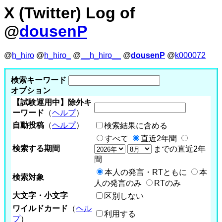
X (Twitter) Log of
@
dousenP
@
h_hiro
@
h_hiro_
@
__h_hiro__
@
dousenP
@
k000072
検索キーワード
オプション
【試験運用中】除外キ
ーワード
（
ヘルプ
）
自動投稿
（
ヘルプ
）
検索結果に含める
すべて
直近2年間
検索する期間
までの直近2年
間
本人の発言・RTともに
本
検索対象
人の発言のみ
RTのみ
大文字・小文字
区別しない
ワイルドカード
（
ヘル
利用する
プ
）