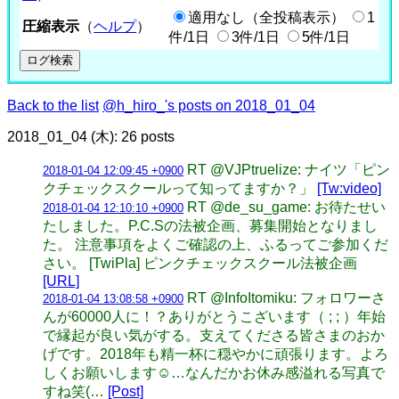
適用なし（全投稿表示）
1
圧縮表示
（
ヘルプ
）
件/1日
3件/1日
5件/1日
Back to the list
@h_hiro_'s posts on 2018_01_04
2018_01_04 (木): 26 posts
RT @VJPtruelize: ナイツ「ピン
2018-01-04 12:09:45 +0900
クチェックスクールって知ってますか？」
[Tw:video]
RT @de_su_game: お待たせい
2018-01-04 12:10:10 +0900
たしました。P.C.Sの法被企画、募集開始となりまし
た。 注意事項をよくご確認の上、ふるってご参加くだ
さい。 [TwiPla] ピンクチェックスクール法被企画
[URL]
RT @InfoItomiku: フォロワーさ
2018-01-04 13:08:58 +0900
んが60000人に！？ありがとうこざいます（ ; ; ）年始
で縁起が良い気がする。支えてくださる皆さまのおか
げです。2018年も精一杯に穏やかに頑張ります。よろ
しくお願いします☺︎…なんだかお休み感溢れる写真で
すね笑(…
[Post]