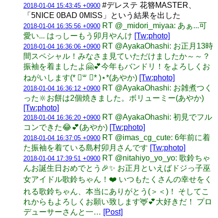
#デレステ 花簪MASTER、
2018-01-04 15:43:45 +0900
「5NICE 0BAD 0MISS」という結果を出した
RT @_midori_miyaa: あぁ...可
2018-01-04 16:35:56 +0900
愛い... はっしーもう卯月やんけ
[Tw:photo]
RT @AyakaOhashi: お正月13時
2018-01-04 16:36:06 +0900
間スペシャル！みなさま見ていただけましたか～～？
振袖を着ましたよ🤗💕今年もバンドリ！をよろしくお
ねがいします(* ॑꒳ ॑* )⋆*(あやか)
[Tw:photo]
RT @AyakaOhashi: お雑煮つく
2018-01-04 16:36:12 +0900
った🔆お餅は2個焼きました。ボリューミー(あやか)
[Tw:photo]
RT @AyakaOhashi: 初見でフル
2018-01-04 16:36:20 +0900
コンできた😂💕(あやか)
[Tw:photo]
RT @imas_cg_cute: 6年前に着
2018-01-04 16:37:05 +0900
た振袖を着ている島村卯月さんです
[Tw:photo]
RT @nitahiyo_yo_yo: 歌鈴ちゃ
2018-01-04 17:39:51 +0900
んお誕生日おめでとう🎉✨ お正月といえばドジっ子巫
女アイドル歌鈴ちゃん！❤️ いつもたくさんの幸せをく
れる歌鈴ちゃん、本当にありがとう(＞＜)！ そしてこ
れからもよろしくお願い致します🦌💕大好きだ！ プロ
デューサーさんと一…
[Post]