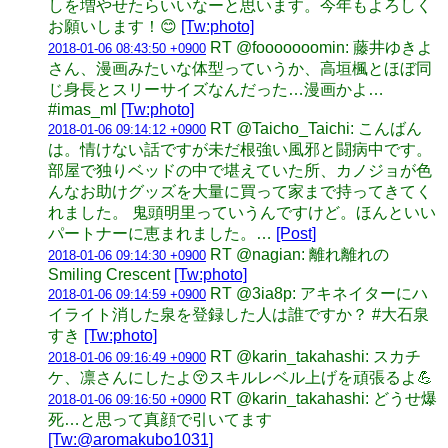
しを増やせたらいいなーと思います。今年もよろしく
お願いします！😊
[Tw:photo]
RT @fooooooomin: 藤井ゆきよ
2018-01-06 08:43:50 +0900
さん、漫画みたいな体型っていうか、高垣楓とほぼ同
じ身長とスリーサイズなんだった…漫画かよ…
#imas_ml
[Tw:photo]
RT @Taicho_Taichi: こんばん
2018-01-06 09:14:12 +0900
は。情けない話ですが未だ根強い風邪と闘病中です。
部屋で独りベッドの中で堪えていた所、カノジョが色
んなお助けグッズを大量に買って家まで持ってきてく
れました。 鬼頭明里っていうんですけど。ほんといい
パートナーに恵まれました。…
[Post]
RT @nagian: 離れ離れの
2018-01-06 09:14:30 +0900
Smiling Crescent
[Tw:photo]
RT @3ia8p: アキネイターにハ
2018-01-06 09:14:59 +0900
イライト消した泉を登録した人は誰ですか？ #大石泉
すき
[Tw:photo]
RT @karin_takahashi: スカチ
2018-01-06 09:16:49 +0900
ケ、凛さんにしたよ😚スキルレベル上げを頑張るよ💪
RT @karin_takahashi: どうせ爆
2018-01-06 09:16:50 +0900
死…と思って真顔で引いてます
[Tw:@aromakubo1031]