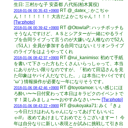
生日: 三村かな子 安斎都 八代拓(柏木翼役)
RT @_datex_: かこぢゃ
2018-01-06 00:35:43 +0900
ん！！！！！！！ 大吉だよかこぢゃん！！！！
[Tw:photo]
RT @OtowlaP: ハッチポッチも
2018-01-06 00:39:42 +0900
そうなんですけど、ＡＳとシアターが一緒にやるライ
ブを合同ライブって言うのが大嫌いな人種なので52人
（51人）全員が参加する合同ではないミリオンライブ
のライブをはようやってくれ
RT @rui_kanimiso: 初めて手紙
2018-01-06 08:42:37 +0900
を書いて下さった方もたくさんいらっしゃって、本当
にありがたい限りなのですが、「初めて田辺さんを見
た印象はヤバイ人だなでした。」は本当にヤバイです(
˘ω˘ ) 情報操作が必要な一年になりそうです。
RT @toyotamoe: いい感じにほ
2018-01-06 08:42:46 +0900
ろ酔い〜〜日付変わって本日はキラピクのイベントで
す！楽しみましょ〜〜おやすみなさい〜〜
[Tw:photo]
RT @sukoyaka71: みく『きょ
2018-01-06 08:43:22 +0900
っ今日だけはわんちゃんになってあげてもいいに
ゃ///』 改めてあけましておめでとうございますー！ 今
年は自分なりに新しい表現とか試みに挑戦して引き出