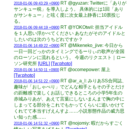
RT @gyuzan: Twitterに「ありが
2018-01-06 09:43:29 +0900
サンキュー税」を導入しよう。 具体的には1回「あり
がサンキュー」と呟く度に次女最上静香に10票投じ
る。
RT @YOKOtwil: 担当アイドル
2018-01-06 09:44:19 +0900
を１人思い浮かべてください あなたがそのアイドルと
したいのは次のうちどれですか？
RT @Mikeneko_jive: 今日から
2018-01-06 14:49:22 +0900
一日一回どっかのタイミングでるーりぃの歌声が全国
のローソンに流れるという。 今週のリクエスト｜ロー
ソン研究所
[URL]
[Tw:photo]
RT @ocomepower: 屋上
2018-01-06 14:50:11 +0900
[Tw:photo]
RT @ar_a_l: みりあSS合同誌、
2018-01-06 14:51:22 +0900
趣味が「おしゃべり」でどんな相手ともその子とだけ
の距離感で楽しくお話しできるところの小学5年生の
赤城みりあが、あえて言葉にしないまんまで胸の中に
しまってる部分をこれでもかってくらいに追いかけて
くれてて本当すげえんすよ……小説形態作品の威力思
い知った感……
RT @nojomiy: 暇だからすごく
2018-01-06 14:51:32 +0900