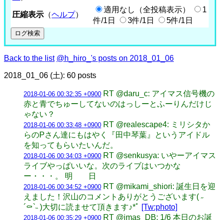
適用なし（全投稿表示）
1
圧縮表示
（
ヘルプ
）
件/1日
3件/1日
5件/1日
Back to the list
@h_hiro_'s posts on 2018_01_06
2018_01_06 (土): 60 posts
RT @daru_c: アイマス信号機の
2018-01-06 00:32:35 +0900
赤と青でちゅーしてないのはっしーとふーりんだけじ
ゃない？
RT @realescape4: ミリシタか
2018-01-06 00:33:48 +0900
らのPさん達にもはやく『田中琴葉』というアイドル
を知ってもらいたいんだ。
RT @senkusya: いやーアイマス
2018-01-06 00:34:03 +0900
ライブやっぱいいな。次のライブはいつかな
ー・・・。 明 日
RT @mikami_shiori: 誕生日を迎
2018-01-06 00:34:52 +0900
えました！沢山のコメントありがとうございます( ˶
´⚰︎`˵ )大切に読ませて頂きます♪*ﾟ
[Tw:photo]
RT @imas_DB: 1/6 本日のお誕
2018-01-06 00:35:29 +0900