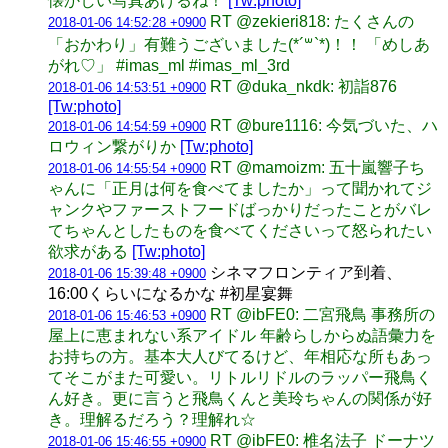
懐かしい写真あげるね！
[Tw:photo]
RT @zekieri818: たくさんの
2018-01-06 14:52:28 +0900
「おかわり」有難うございました(*´꒳`*)！！ 「めしあ
がれ♡」 #imas_ml #imas_ml_3rd
RT @duka_nkdk: 初詣876
2018-01-06 14:53:51 +0900
[Tw:photo]
RT @bure1116: 今気づいた、ハ
2018-01-06 14:54:59 +0900
ロウィン繋がりか
[Tw:photo]
RT @mamoizm: 五十嵐響子ち
2018-01-06 14:55:54 +0900
ゃんに「正月は何を食べてましたか」って聞かれてジ
ャンクやファーストフードばっかりだったことがバレ
てちゃんとしたものを食べてくださいって怒られたい
欲求がある
[Tw:photo]
シネマフロンティア到着、
2018-01-06 15:39:48 +0900
16:00くらいになるかな #初星宴舞
RT @ibFE0: 二宮飛鳥 事務所の
2018-01-06 15:46:53 +0900
屋上に恵まれない系アイドル 年齢らしからぬ語彙力を
お持ちの方。基本大人びてるけど、年相応な所もあっ
てそこがまた可愛い。リトルリドルのラッパー飛鳥く
ん好き。更に言うと飛鳥くんと美玲ちゃんの関係が好
き。理解るだろう？理解れ☆
RT @ibFE0: 椎名法子 ドーナツ
2018-01-06 15:46:55 +0900