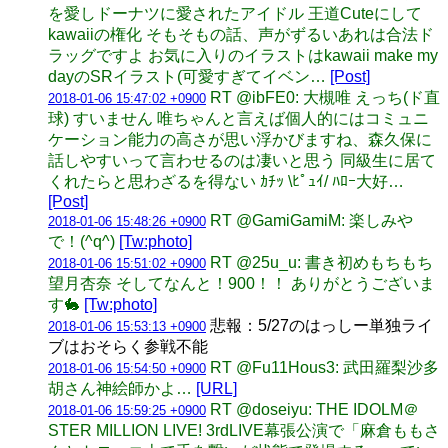
を愛しドーナツに愛されたアイドル 王道Cuteにして
kawaiiの権化 そもそもの話、声がずるいあれは合法ド
ラッグですよ お気に入りのイラストはkawaii make my
dayのSRイラスト(可愛すぎてイベン…
[Post]
RT @ibFE0: 大槻唯 えっち(ド直
2018-01-06 15:47:02 +0900
球) すいません 唯ちゃんと言えば個人的にはコミュニ
ケーション能力の高さが思い浮かびますね、森久保に
話しやすいって言わせるのは凄いと思う 同級生に居て
くれたらと思わざるを得ない ｶﾁｯ \ﾋﾟｭｲ/ ﾊﾛｰ大好…
[Post]
RT @GamiGamiM: 楽しみや
2018-01-06 15:48:26 +0900
で！(^q^)
[Tw:photo]
RT @25u_u: 書き初めもちもち
2018-01-06 15:51:02 +0900
望月杏奈 そしてなんと！900！！ ありがとうございま
す🐇
[Tw:photo]
悲報：5/27のはっしー単独ライ
2018-01-06 15:53:13 +0900
ブはおそらく参戦不能
RT @Fu11Hous3: 武田羅梨沙多
2018-01-06 15:54:50 +0900
胡さん神絵師かよ…
[URL]
RT @doseiyu: THE IDOLM＠
2018-01-06 15:59:25 +0900
STER MILLION LIVE! 3rdLIVE幕張公演で「麻倉ももさ