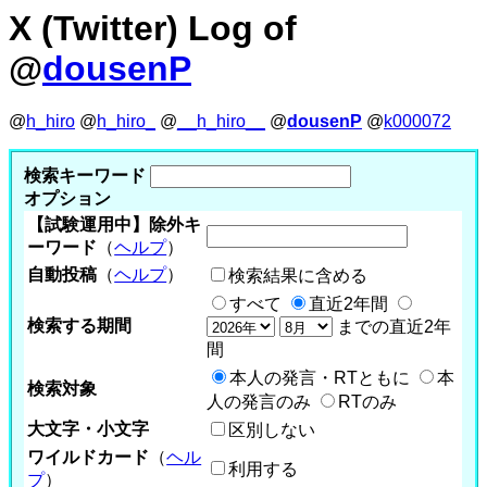
X (Twitter) Log of
@
dousenP
@
h_hiro
@
h_hiro_
@
__h_hiro__
@
dousenP
@
k000072
検索キーワード
オプション
【試験運用中】除外キ
ーワード
（
ヘルプ
）
自動投稿
（
ヘルプ
）
検索結果に含める
すべて
直近2年間
検索する期間
までの直近2年
間
本人の発言・RTともに
本
検索対象
人の発言のみ
RTのみ
大文字・小文字
区別しない
ワイルドカード
（
ヘル
利用する
プ
）