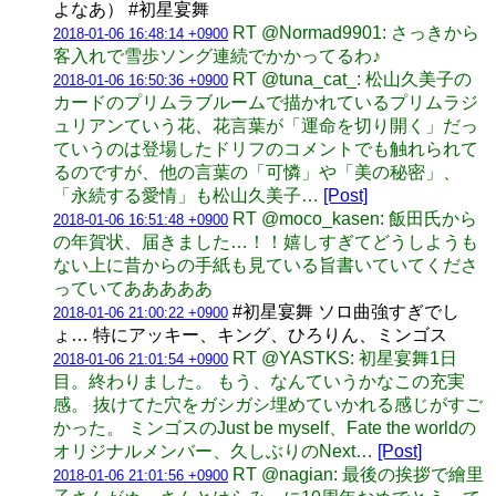
よなあ） #初星宴舞
RT @Normad9901: さっきから
2018-01-06 16:48:14 +0900
客入れで雪歩ソング連続でかかってるわ♪
RT @tuna_cat_: 松山久美子の
2018-01-06 16:50:36 +0900
カードのプリムラブルームで描かれているプリムラジ
ュリアンていう花、花言葉が「運命を切り開く」だっ
ていうのは登場したドリフのコメントでも触れられて
るのですが、他の言葉の「可憐」や「美の秘密」、
「永続する愛情」も松山久美子…
[Post]
RT @moco_kasen: 飯田氏から
2018-01-06 16:51:48 +0900
の年賀状、届きました…！！嬉しすぎてどうしようも
ない上に昔からの手紙も見ている旨書いていてくださ
っていてあああああ
#初星宴舞 ソロ曲強すぎでし
2018-01-06 21:00:22 +0900
ょ… 特にアッキー、キング、ひろりん、ミンゴス
RT @YASTKS: 初星宴舞1日
2018-01-06 21:01:54 +0900
目。終わりました。 もう、なんていうかなこの充実
感。 抜けてた穴をガシガシ埋めていかれる感じがすご
かった。 ミンゴスのJust be myself、Fate the worldの
オリジナルメンバー、久しぶりのNext…
[Post]
RT @nagian: 最後の挨拶で繪里
2018-01-06 21:01:56 +0900