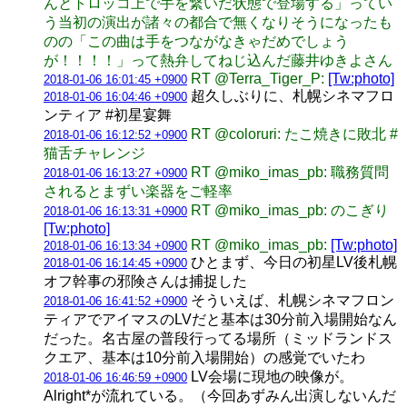
んとトロッコ上で手を繋いだ状態で登場する」ってい
う当初の演出が諸々の都合で無くなりそうになったも
のの「この曲は手をつながなきゃだめでしょう
が！！！！」って熱弁してねじ込んだ藤井ゆきよさん
RT @Terra_Tiger_P:
[Tw:photo]
2018-01-06 16:01:45 +0900
超久しぶりに、札幌シネマフロ
2018-01-06 16:04:46 +0900
ンティア #初星宴舞
RT @coloruri: たこ焼きに敗北 #
2018-01-06 16:12:52 +0900
猫舌チャレンジ
RT @miko_imas_pb: 職務質問
2018-01-06 16:13:27 +0900
されるとまずい楽器をご軽率
RT @miko_imas_pb: のこぎり
2018-01-06 16:13:31 +0900
[Tw:photo]
RT @miko_imas_pb:
[Tw:photo]
2018-01-06 16:13:34 +0900
ひとまず、今日の初星LV後札幌
2018-01-06 16:14:45 +0900
オフ幹事の邪険さんは捕捉した
そういえば、札幌シネマフロン
2018-01-06 16:41:52 +0900
ティアでアイマスのLVだと基本は30分前入場開始なん
だった。名古屋の普段行ってる場所（ミッドランドス
クエア、基本は10分前入場開始）の感覚でいたわ
LV会場に現地の映像が。
2018-01-06 16:46:59 +0900
Alright*が流れている。（今回あずみん出演しないんだ