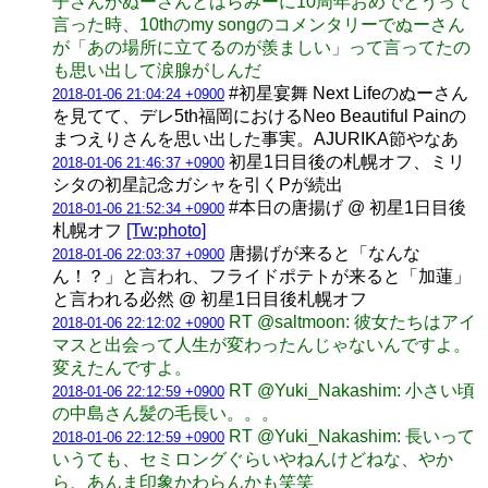
子さんがぬーさんとはらみーに10周年おめでとうって
言った時、10thのmy songのコメンタリーでぬーさん
が「あの場所に立てるのが羨ましい」って言ってたの
も思い出して涙腺がしんだ
#初星宴舞 Next Lifeのぬーさん
2018-01-06 21:04:24 +0900
を見てて、デレ5th福岡におけるNeo Beautiful Painの
まつえりさんを思い出した事実。AJURIKA節やなあ
初星1日目後の札幌オフ、ミリ
2018-01-06 21:46:37 +0900
シタの初星記念ガシャを引くPが続出
#本日の唐揚げ @ 初星1日目後
2018-01-06 21:52:34 +0900
札幌オフ
[Tw:photo]
唐揚げが来ると「なんな
2018-01-06 22:03:37 +0900
ん！？」と言われ、フライドポテトが来ると「加蓮」
と言われる必然 @ 初星1日目後札幌オフ
RT @saltmoon: 彼女たちはアイ
2018-01-06 22:12:02 +0900
マスと出会って人生が変わったんじゃないんですよ。
変えたんですよ。
RT @Yuki_Nakashim: 小さい頃
2018-01-06 22:12:59 +0900
の中島さん髪の毛長い。。。
RT @Yuki_Nakashim: 長いって
2018-01-06 22:12:59 +0900
いうても、セミロングぐらいやねんけどねな、やか
ら、あんま印象かわらんかも笑笑