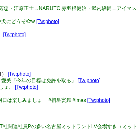
 大塚芳忠・江原正士→NARUTO 赤羽根健治・武内駿輔→アイマス
の番犬にどうぞ🐶w
[Tw:photo]
！
[Tw:photo]
目）
[Tw:photo]
 →沼倉愛美「今年の目標は免許を取る」
[Tw:photo]
でしょ。
[Tw:photo]
明日は楽しみましょー #初星宴舞 #imas
[Tw:photo]
だす某T社関連社員Pの多い名古屋ミッドランドLV会場すき（ミッド