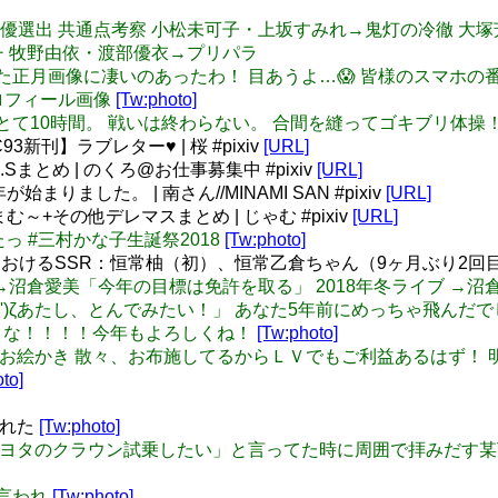
ピピック 声優選出 共通点考察 小松未可子・上坂すみれ→鬼灯の冷徹
チ 牧野由依・渡部優衣→プリパラ
 家族がくれた正月画像に凄いのあったわ！ 目あうよ…😱 皆様のスマホ
しいプロフィール画像
[Tw:photo]
 今日も今日とて10時間。 戦いは終わらない。 合間を縫ってゴキブリ体操
3新刊】ラブレター♥ | 桜 #pixiv
[URL]
.Sまとめ | のくろ@お仕事募集中 #pixiv
[URL]
まりました。 | 南さん//MINAMI SAN #pixiv
[URL]
む～+その他デレマスまとめ | じゃむ #pixiv
[URL]
したっ #三村かな子生誕祭2018
[Tw:photo]
におけるSSR：恒常柚（初）、恒常乙倉ちゃん（9ヶ月ぶり2回
年冬ライブ →沼倉愛美「今年の目標は免許を取る」 2018年冬ライブ
「ζ*'ヮ')ζあたし、とんでみたい！」 あなた5年前にめっちゃ飛んだ
めでとうな！！！！今年もよろしくね！
[Tw:photo]
宴舞の記念お絵かき 散々、お布施してるからＬＶでもご利益あるはず！ 
to]
られた
[Tw:photo]
はらみーが「トヨタのクラウン試乗したい」と言ってた時に周囲で拝み
択と言われ
[Tw:photo]