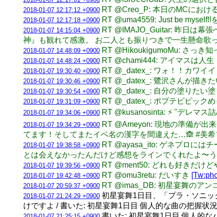
RT @Creo_P: 本日のMCに
2018-01-07 12:17:12 +0900
RT @uma4559: Just 
2018-01-07 12:17:18 +0900
RT @IMAJO_Guitar: 
2018-01-07 14:15:04 +0900
神』も観れて感激。 お二人とも振りつきで一生懸命歌
RT @HikoukigumoMu
2018-01-07 14:48:09 +0900
RT @chami444: アイマスは
2018-01-07 14:48:24 +0900
RT @_datex_: ワォ！！カワ
2018-01-07 19:30:40 +0900
RT @_datex_: 鷺沢さんが描
2018-01-07 19:30:46 +0900
RT @_datex_: 自分の塗
2018-01-07 19:30:54 +0900
RT @_datex_: ポプテピ
2018-01-07 19:31:09 +0900
RT @kusanosinta: ⚡️ "デレ
2018-01-07 19:34:06 +0900
RT @Ameyon: 現地の準
2018-01-07 19:34:29 +0900
てます！そしてまたイベ名の漢字を間違えた…🙈 #美
RT @ayasa_ito: ゲネ
2018-01-07 19:38:58 +0900
とは会えなかったんだけど感想をラインでくれたよ〜
RT @ment50: どれも好きだ
2018-01-07 19:39:56 +0900
RT @omu3retu: だいすき
[Tw:pho
2018-01-07 19:42:48 +0900
RT @imas_DB: 初星宴舞のア
2018-01-07 20:59:37 +0900
初星宴舞1日目、「プラ・ソニック
2018-01-07 21:24:29 +0900
けですよ / 書いた: 初星宴舞1日目 個人的な曲の把握状況 -
書いた: 初星宴舞1日目 個人的なハ
2018-01-07 21:25:15 +0900