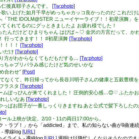
おける仁後真耶子さんです。
[Tw:photo]
be myself!!を歌い上げた如月千早がめっちゃカッコ良かったのだ
昨日は幕張へ「THE IDOLM@STER ニューイヤーライブ！！初
ってくれてるのにグッときましたよ お疲れ様でした！
: さっき知ったんだけど ひまりちゃん はぴば～♡ 金沢の方言だって
人生！ 行ってきます！！ #初星演舞
[Tw:photo]
イイ！！！！
[Tw:photo]
きたいだけ
[Tw:photo]
りたい塗り方がわからなくてもだもだする…
[Tw:photo]
ピックめっちゃプリパラみ感じたけど気のせいかな
マス詰め合わせ"
[Post]
備が出来てなくて、昨日帰ってから長谷川明子さんの健康と五穀豊
希フラスタ
[Tw:photo]
プロにはチームぽっぴんが来てくれました！ 圧倒的安心感…😊♡ 
うれしいなあ
[Tw:photo]
けどやっぱお団子が一番しっくりきますね あと公式で髪下ろしたのが見た
to]
ンコール上映が決定。2/10・11の両日17:00から。
・ラブ！」から「addicted」まで、私の知らない曲が9曲
 導線log
[URL]
イライト - 導線log
[URL]
週明け以降忙しくなりそうなのでま