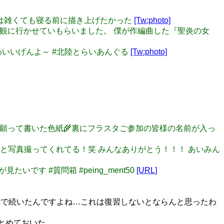
 これだけは雑くても寝る前に描き上げたかった
[Tw:photo]
星演舞」を観に行かせていもらいました。 僕が作編曲した『聖炎の女
、かわいいげんよ～ #北陸とらいあんぐる
[Tw:photo]
穣を願って書いた色紙🌾裏にフラスタご参加の皆様の名前が入っ
ふたかおと写真撮ってくれてる！笑 みんなありがとう！！！ あいみん
いです #質問箱 #peing_ment50
[URL]
連続で続いたんですよね…これは復習しないとならんと思ったわ
とめておいた