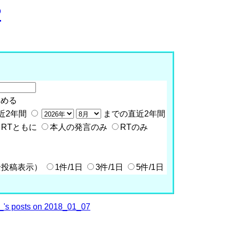
P
含める
近2年間
までの直近2年間
RTともに
本人の発言のみ
RTのみ
全投稿表示）
1件/1日
3件/1日
5件/1日
's posts on 2018_01_07