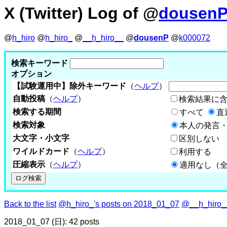
X (Twitter) Log of @
dousen
@
h_hiro
@
h_hiro_
@
__h_hiro__
@
dousenP
@
k000072
検索キーワード
オプション
【試験運用中】除外キーワード
（
ヘルプ
）
自動投稿
（
ヘルプ
）
検索結果に
検索する期間
すべて
直
検索対象
本人の発言・
大文字・小文字
区別しない
ワイルドカード
（
ヘルプ
）
利用する
圧縮表示
（
ヘルプ
）
適用なし（
Back to the list
@h_hiro_'s posts on 2018_01_07
@__h_hiro__
2018_01_07 (日): 42 posts