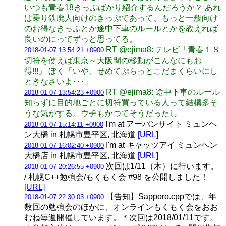
いつも青春18きっぷばかり紹介するんだろうか？ あれ
は乗り鉄廃人向けのきっぷであって、もっと一般向け
のお得なきっぷとか途中下車のルールとかを教えれば
良いのにってずっと思ってる。
RT @ejima8: テレビ「青春１８
2018-01-07 13:54:21 +0900
切符を使えば東京～大阪間の移動がこんなにもお
得!!!」 ぼく「いや、せめてぷらっとこだまくらいにし
ときなさいよ･･･」
RT @ejima8: 途中下車のルール
2018-01-07 13:54:23 +0900
知らずに目的地ごとに切符買っている人って結構多そ
うな気がする。ウチもかつてそうだったし
I'm at アーバンサイト ミュンヘ
2018-01-07 15:14:11 +0900
ン大橋 in 札幌市豊平区, 北海道
[URL]
I'm at キャッツアイ ミュンヘン
2018-01-07 16:02:40 +0900
大橋店 in 札幌市豊平区, 北海道
[URL]
次回は1/11（木）に行います。
2018-01-07 20:26:55 +0900
/ 札幌C++勉強会/もくもく会 #98 を公開しました！
[URL]
【告知】Sapporo.cppでは、年
2018-01-07 22:30:03 +0900
数回の勉強会のほかに、オンラインもくもく会をおお
むね毎週開催しています。＊次回は2018/01/11です。