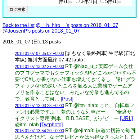
件/1日
3件/1日
5件/1日
Back to the list
@__h_hiro__'s posts on 2018_01_07
@dousenP's posts on 2018_01_07
2018_01_07 (日): 13 posts
[まもなく最終列車] 生野駅(石北
2018-01-07 07:35:02 +0900
本線) 旭川方面最終 07:42 [auto]
RT @Nao_u_: 実際ゲーム会社
2018-01-07 13:02:27 +0900
のプログラマでもグラフィックAPIどころかC++すら不
要でC#しか書かない仕事も増えてきてるし、逆にグラ
フィックAPIの深いところを触る人は業務でゲームア
プリを作ることはない、みたいな分業も進んでるの
で、教育として何…
[Post]
RT @itm_nlab: これ、自転車フ
2018-01-07 13:03:28 +0900
ァンは必乗ですよ！ 夢のような列車だー！ “全席サ
イクリスト専用”列車「B.B.BASE」がデビュー
[URL]
@itm_nlab
[Tw:photo]
RT @ejima8: 鉄道の切符で毎回
2018-01-07 13:54:20 +0900
思うんだけど、なぜテレビとかはお得なきっぷとして