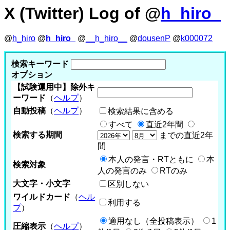
X (Twitter) Log of @
h_hiro_
@
h_hiro
@
h_hiro_
@
__h_hiro__
@
dousenP
@
k000072
検索キーワード
オプション
【試験運用中】除外キ
ーワード
（
ヘルプ
）
自動投稿
（
ヘルプ
）
検索結果に含める
すべて
直近2年間
検索する期間
までの直近2年
間
本人の発言・RTともに
本
検索対象
人の発言のみ
RTのみ
大文字・小文字
区別しない
ワイルドカード
（
ヘル
利用する
プ
）
適用なし（全投稿表示）
1
圧縮表示
（
ヘルプ
）