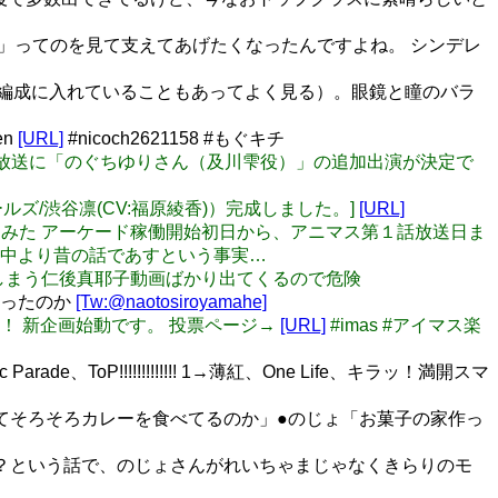
る」ってのを見て支えてあげたくなったんですよね。 シンデレ
で編成に入れていることもあってよく見る）。眼鏡と瞳のバラ
en
[URL]
#nicoch2621158 #もぐキチ
1/15の生放送に「のぐちゆりさん（及川雫役）」の追加出演が決定で
レラガールズ/渋谷凛(CV:福原綾香)）完成しました。]
[URL]
て調べてみた アーケード稼働開始初日から、アニマス第１話放送日ま
真ん中より昔の話であすという事実…
れ出てしまう仁後真耶子動画ばかり出てくるので危険
かったのか
[Tw:@naotosiroyamahe]
ざいます！ 新企画始動です。 投票ページ→
[URL]
#imas #アイマス楽
rade、ToP!!!!!!!!!!!!! 1→薄紅、One Life、キラッ！満開スマ
きてそろそろカレーを食べてるのか」●のじょ「お菓子の家作っ
るか？という話で、のじょさんがれいちゃまじゃなくきらりのモ