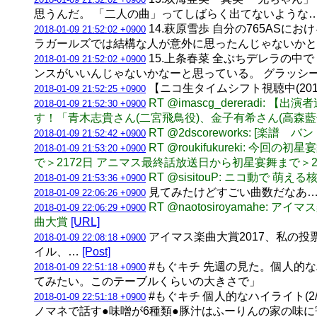
思うんだ。 「二人の曲」ってしばらく出てないような
14.萩原雪歩 自分の765AS
2018-01-09 21:52:02 +0900
ラガールズでは結構な人が意外に思ったんじゃないか
15.上条春菜 全ぷちデレラの
2018-01-09 21:52:02 +0900
ンスがいいんじゃないかなーと思っている。 グラッシ
【ニコ生タイムシフト視聴中(2018/0
2018-01-09 21:52:25 +0900
RT @imascg_dererad
2018-01-09 21:52:30 +0900
す！「青木志貴さん(二宮飛鳥役)、金子有希さん(高森藍
RT @2dscoreworks: [楽
2018-01-09 21:52:42 +0900
RT @roukifukureki
2018-01-09 21:53:20 +0900
で＞2172日 アニマス最終話放送日から初星宴舞まで
RT @sisitouP: ニコ
2018-01-09 21:53:36 +0900
見てみたけどすごい曲数だなあ…
2018-01-09 22:06:26 +0900
RT @naotosiroyamahe
2018-01-09 22:06:29 +0900
曲大賞
[URL]
アイマス楽曲大賞2017、私の投票 3→Bra
2018-01-09 22:08:18 +0900
イル、…
[Post]
#もぐキチ 先週の見た。個人的な
2018-01-09 22:51:18 +0900
てみたい。このテーブルくらいの大きさで」
#もぐキチ 個人的なハイライト(
2018-01-09 22:51:18 +0900
ノマネで話す●味噌が6種類●豚汁はふーりんの家の味に