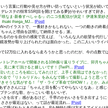
クという言葉に行動や見せ方が伴い切ってないという状況が続い
デレステの恒常SSR[目を開けてみる夢]がかわいすぎて好き。
火)21時から『咲なま-新春すぺしゃる-』のニコ生配信が決定！ 伊
ki #sega_MJ…
[Post]
てのN+のイラストで、一番好きかもしれない。一つの動きの終
「ちゃんと理由を説明して納得させる」派。
惹かれるのかを自分の感覚で言えば、「いろんな人の欲望を代行し
鏡攻勢が取り上げられたのは面白かった。この二人いいライバ
oveで12万位に入れるなら走ろうかと思ったのだが、今の点数
8に愛知のセントレアホールで開催される10th振り返りライブに、卯
に来て頂けると嬉しいです！ [TwiPl…
[Post]
舞で一番泣いたところを絵にしてみたけど、上手く表現はできなかった･
アイマスダンス会で『リトルリドル』をみんなで踊って撮影しようと思
ならできそうな気がする！『ザ・ライブ革命でSHOW！』とか、
てのあずささんには「ちゃんと目を配ってやらないとなあ」と感
プテンポな歌、かっこいい歌もいいぞ。
かわいさを出す」感があるけど、千早のかわいさを引き出すよう
くささが最近はない、って話が最近流れ…
[Post]
ん」って呼ばれたときの幸せさ。Pを独特な呼び方するアイドル