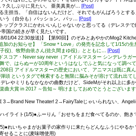
…？久しぶりに見たい。 亜美真美が…
[Post]
における主担当。「自信はないんだけど、それでもがんばろうとす
という（自分も）パッション。パッ…
[Post]
中でトップクラスにかわいいんじゃないかと思ってる（デレステ
ー帝国の続きが早く見たいです。
1/04 22:30放送)】【第90回】のぞみとあやかのMog2 Kitch
i: 【出演者追加のお知らせ】 「Snow＊Love」の発売を記念して
子役)、牧野由依さん(佐久間まゆ役)」とともに…
[Post]
譜 バンドスコア・Never say never（アイドルマスター シンデ
: 今回の初星宴舞で、はらぬーが10周年というはなしでふと気になっ
＞2208日 アイドルマスターの歴史において、アニマスは既に
動で 萌える核弾頭 というタグで検索すると無限に脳みそが溶けて流
デレやミリもなかなかの曲数だけど、SideMがそれ以上に多
: アイマス楽曲大賞 in 2017 ～告知～ 明けましておめでとうとご
nd New Theater! 2→FairyTaleじゃいられない、Angelic Pa
ハイライト(1/5)●ふーりん「おせちをまだ食べてるのか、飽
2/5)●れいちゃまがお菓子の家作りに来たらどんなふうにや
寄せることに(麦味噌使用)