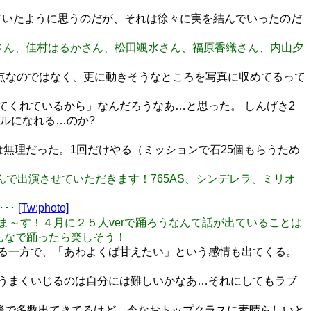
ていたように思うのだが、それは徐々に実を結んでいったのだ
達朱里紗さん、佳村はるかさん、松田颯水さん、福原香織さん、内山夕
着点なのではなく、更に動きそうなところを写真に収めてるって
てくれているから」なんだろうなあ…と思った。 しんげき2
ルになれる…のか?
では無理だった。1回だけやる（ミッションで石25個もらうため
月ちゃんで出演させていただきます！765AS、シンデレラ、ミリオ
･･
[Tw:photo]
ってま～す！４月に２５人verで踊ろうなんて話が出ていることは
みんなで踊ったら楽しそう！
じる一方で、「あわよくば甘えたい」という感情も出てくる。
にうまくいじるのは自分には難しいかなあ…それにしてもラブ
は後で多数出てきてるけど、今なおトップクラスに素晴らしいと