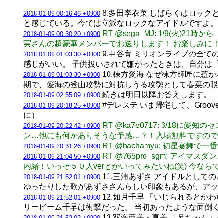
8.多田李衣菜 しばらくはロッ
2018-01-09 00:16:46 +0900
と感じている。今では立派なロックなアイドルですよ。 
RT @sega_MJ: 1/9(
2018-01-09 00:30:20 +0900
実さんの超豪華メンバーでお送りします！ お楽しみに！ #sa
9.中谷育 ミリオンライブの全
2018-01-09 01:03:30 +0900
感じがいい。 子供扱いされて嫌がったときは、自分は
10.棟方愛海 なぜ棟方師匠に
2018-01-09 01:03:30 +0900
期で、愛海の登山攻勢に対抗しうる攻勢として春菜の眼
続きは明日以降お答えします。
2018-01-09 02:55:09 +0900
#デレステ いま帰宅して、Gro
2018-01-09 20:18:25 +0900
に）
RT @ka7e0717: 3/1
2018-01-09 20:22:42 +0900
ン…他にも何かありそうな予感…？！入場無料ですので、見
RT @hachamyu: 初星宴
2018-01-09 20:31:26 +0900
RT @765pro_sgm: 
2018-01-09 21:04:50 +0900
内緒！いっそ５０人verとかいってみたいね(笑) 今
11.三浦あずさ アイドルとし
2018-01-09 21:52:01 +0900
ゆったりした歌があずささんらしい印象もあるが、アッ
12.如月千早 「いじられると
2018-01-09 21:52:01 +0900
リービーム千早は衝撃だった。 当初あったような面倒
13.双海亜美・真美 「兄ちゃ
2018-01-09 21:52:02 +0900