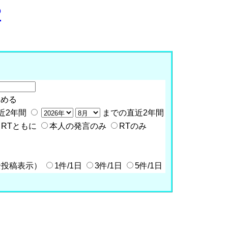
P
含める
近2年間
までの直近2年間
RTともに
本人の発言のみ
RTのみ
全投稿表示）
1件/1日
3件/1日
5件/1日