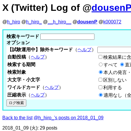
X (Twitter) Log of @
dousen
@
h_hiro
@
h_hiro_
@
__h_hiro__
@
dousenP
@
k000072
検索キーワード
オプション
【試験運用中】除外キーワード
（
ヘルプ
）
自動投稿
（
ヘルプ
）
検索結果に
検索する期間
すべて
直
検索対象
本人の発言・
大文字・小文字
区別しない
ワイルドカード
（
ヘルプ
）
利用する
圧縮表示
（
ヘルプ
）
適用なし（
Back to the list
@h_hiro_'s posts on 2018_01_09
2018_01_09 (火): 29 posts