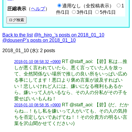
適用なし（全投稿表示）
1
圧縮表示
（
ヘルプ
）
件/1日
3件/1日
5件/1日
Back to the list
@h_hiro_'s posts on 2018_01_10
@dousenP's posts on 2018_01_10
2018_01_10 (水): 2 posts
RT @staff_aoi: 【碧】私は…推
2018-01-10 08:58:32 +0900
しが悪く言われていたら、悪く言っていた人を放っ
て、全然関係ない場所で推しの良い所をいっぱい広め
る事にしてます！悪口より褒め言葉が波及すればい
い！悲しいけれど人には、嫌いになる権利もあるか
ら。嫌いって人がいるなら、その人の分私がその子を
愛せばいいもんね！
RT @staff_aoi: 【碧】(だ、だか
2018-01-10 08:58:35 +0900
らね…！もし私を嫌いって人がいても、その人の気持
ちを否定しないであげてね！！その分貴方の明るい言
葉を沢山聞かせてください♪)