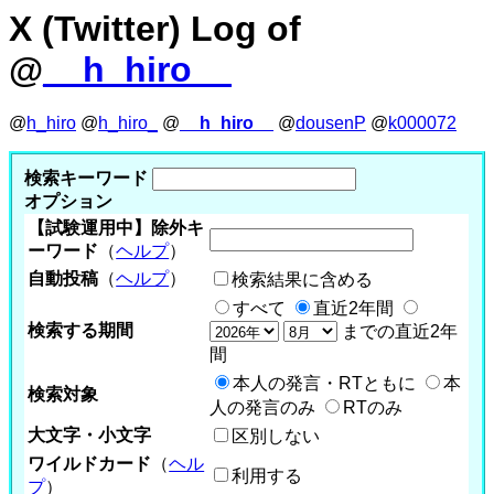
X (Twitter) Log of
@
__h_hiro__
@
h_hiro
@
h_hiro_
@
__h_hiro__
@
dousenP
@
k000072
検索キーワード
オプション
【試験運用中】除外キ
ーワード
（
ヘルプ
）
自動投稿
（
ヘルプ
）
検索結果に含める
すべて
直近2年間
検索する期間
までの直近2年
間
本人の発言・RTともに
本
検索対象
人の発言のみ
RTのみ
大文字・小文字
区別しない
ワイルドカード
（
ヘル
利用する
プ
）