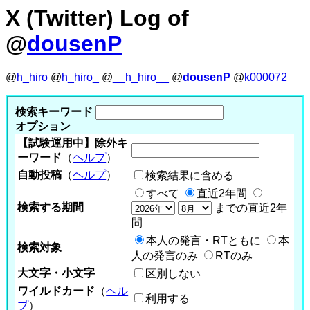
X (Twitter) Log of
@
dousenP
@
h_hiro
@
h_hiro_
@
__h_hiro__
@
dousenP
@
k000072
検索キーワード
オプション
【試験運用中】除外キ
ーワード
（
ヘルプ
）
自動投稿
（
ヘルプ
）
検索結果に含める
すべて
直近2年間
検索する期間
までの直近2年
間
本人の発言・RTともに
本
検索対象
人の発言のみ
RTのみ
大文字・小文字
区別しない
ワイルドカード
（
ヘル
利用する
プ
）