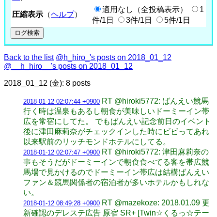
適用なし（全投稿表示）
1
圧縮表示
（
ヘルプ
）
件/1日
3件/1日
5件/1日
Back to the list
@h_hiro_'s posts on 2018_01_12
@__h_hiro__'s posts on 2018_01_12
2018_01_12 (金): 8 posts
RT @hiroki5772: ばんえい競馬
2018-01-12 02:07:44 +0900
行く時は温泉もあるし朝食が美味しいドーミーイン帯
広を常宿にしてた。 でもばんえい記念前日のイベント
後に津田麻莉奈がチェックインした時にビビってあれ
以来駅前のリッチモンドホテルにしてる。
RT @hiroki5772: 津田麻莉奈の
2018-01-12 02:07:47 +0900
事もそうだがドーミーインで朝食食べてる客を帯広競
馬場で見かけるのでドーミーイン帯広は結構ばんえい
ファン＆競馬関係者の宿泊者が多いホテルかもしれな
い。
RT @mazekoze: 2018.01.09 更
2018-01-12 08:49:28 +0900
新確認のデレステ広告 原宿 SR+ [Twin☆くるっ☆テー