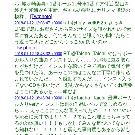
ル] 城ヶ崎美嘉+ 1番ホーム11号車1番ドア付近 登山を
終えた愛海から更新。ギャルの聖地にカリスマ降臨の
模様。
[Tw:photo]
RT @holy_yell0525: さっき
2018-01-12 12:08:47 +0900
LINEで急にお母さんから靴のサイズを訊かれたので素
直に答えたあと、何でそんなこと訊くのか聞いたらこ
う返ってきた どこからつっこめばいいのか……
[Tw:photo]
RT @Taicho_Taichi: やはりボー
2018-01-12 18:46:32 +0900
カル入りの曲のインストはいい……つい歌に気を取ら
れがちだけど、インストを聴いてみて初めて気付く音
を見つけた時、あーっこの曲はこんなに丁寧に作り込
まれていたんだ……と感動するんだ…… インスト入っ
てないCDも多いけど、頼むからなくさないでくれ需要
はここにあるから……頼むよ
RT @Taicho_Taichi: 最早ボーカ
2018-01-12 18:46:34 +0900
ル入りverとインストは別の作品レベルで楽しめるか
ら…… えっここにこんな音入ってたの！？！？いやい
や流石に天才では！！？！？でもこれ埋まっちゃって
るの勿体無い！！！もしかしてみんな気づいてないか
も知れない！！！！！と震えた事何度もあるから皆も