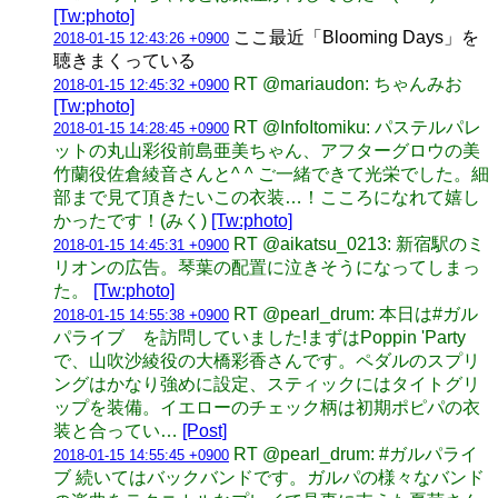
[Tw:photo]
ここ最近「Blooming Days」を
2018-01-15 12:43:26 +0900
聴きまくっている
RT @mariaudon: ちゃんみお
2018-01-15 12:45:32 +0900
[Tw:photo]
RT @InfoItomiku: パステルパレ
2018-01-15 14:28:45 +0900
ットの丸山彩役前島亜美ちゃん、アフターグロウの美
竹蘭役佐倉綾音さんと^ ^ ご一緒できて光栄でした。細
部まで見て頂きたいこの衣装…！こころになれて嬉し
かったです！(みく)
[Tw:photo]
RT @aikatsu_0213: 新宿駅のミ
2018-01-15 14:45:31 +0900
リオンの広告。琴葉の配置に泣きそうになってしまっ
た。
[Tw:photo]
RT @pearl_drum: 本日は#ガル
2018-01-15 14:55:38 +0900
パライブ を訪問していました!まずはPoppin 'Party
で、山吹沙綾役の大橋彩香さんです。ペダルのスプリ
ングはかなり強めに設定、スティックにはタイトグリ
ップを装備。イエローのチェック柄は初期ポピパの衣
装と合ってい…
[Post]
RT @pearl_drum: #ガルパライ
2018-01-15 14:55:45 +0900
ブ 続いてはバックバンドです。ガルパの様々なバンド