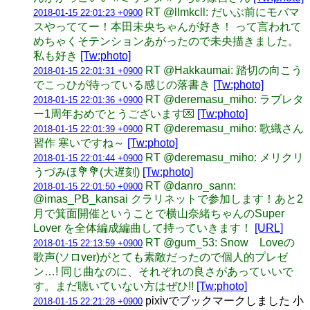
RT @llmkcll: だいぶ前にモバマ
2018-01-15 22:01:23 +0900
スやっててー！本田未央ちゃんが好き！ って言われて
めちゃくそテンションあがったので未央描きました。
私も好き
[Tw:photo]
RT @Hakkaumai: 踏切の向こう
2018-01-15 22:01:31 +0900
でこっひが待っている感じの落書き
[Tw:photo]
RT @deremasu_miho: ラブレタ
2018-01-15 22:01:36 +0900
ー1周年おめでとうございます💌
[Tw:photo]
RT @deremasu_miho: 歌織さん
2018-01-15 22:01:39 +0900
習作 寒いですね～
[Tw:photo]
RT @deremasu_miho: メリクリ
2018-01-15 22:01:44 +0900
うづみほ💐💐(大遅刻)
[Tw:photo]
RT @danro_sann:
2018-01-15 22:01:50 +0900
@imas_PB_kansai クラリネットで参加します！あと2
月で箕面開催ということで横山奈緒ちゃんのSuper
Lover を全体編成編曲して持っていきます！
[URL]
RT @gum_53: Snow Loveの
2018-01-15 22:13:59 +0900
歌声(ソロver)がとても素敵だったので個人的プレゼ
ン…! 同じ曲なのに、それぞれの良さがあっていいで
す。まだ聴いていない方はぜひ!!
[Tw:photo]
pixivでブックマークしました 小
2018-01-15 22:21:28 +0900