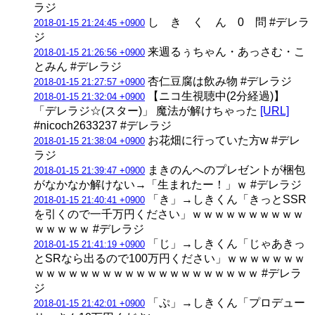
ラジ
し き く ん 0 問 #デレラ
2018-01-15 21:24:45 +0900
ジ
来週るぅちゃん・あっさむ・こ
2018-01-15 21:26:56 +0900
とみん #デレラジ
杏仁豆腐は飲み物 #デレラジ
2018-01-15 21:27:57 +0900
【ニコ生視聴中(2分経過)】
2018-01-15 21:32:04 +0900
「デレラジ☆(スター)」 魔法が解けちゃった
[URL]
#nicoch2633237 #デレラジ
お花畑に行っていた方w #デレ
2018-01-15 21:38:04 +0900
ラジ
まきのんへのプレゼントが梱包
2018-01-15 21:39:47 +0900
がなかなか解けない→「生まれたー！」ｗ #デレラジ
「き」→しきくん「きっとSSR
2018-01-15 21:40:41 +0900
を引くので一千万円ください」ｗｗｗｗｗｗｗｗｗｗ
ｗｗｗｗｗ #デレラジ
「じ」→しきくん「じゃあきっ
2018-01-15 21:41:19 +0900
とSRなら出るので100万円ください」ｗｗｗｗｗｗｗ
ｗｗｗｗｗｗｗｗｗｗｗｗｗｗｗｗｗｗｗｗ #デレラ
ジ
「ぷ」→しきくん「プロデュー
2018-01-15 21:42:01 +0900