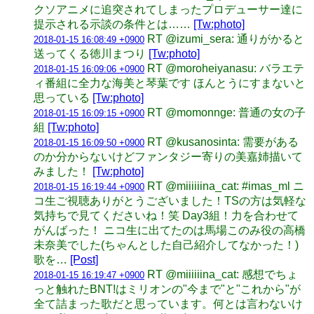
クソアニメに追突されてしまったプロデューサー達に
提示される示談の条件とは……
[Tw:photo]
RT @izumi_sera: 通りがかると
2018-01-15 16:08:49 +0900
送ってくる徳川まつり
[Tw:photo]
RT @moroheiyanasu: バラエテ
2018-01-15 16:09:06 +0900
ィ番組に全力な海美と琴葉です ほんとうにすまないと
思っている
[Tw:photo]
RT @momonnge: 普通の女の子
2018-01-15 16:09:15 +0900
組
[Tw:photo]
RT @kusanosinta: 需要がある
2018-01-15 16:09:50 +0900
のか分からないけどファンタジー寄りの美嘉姉描いて
みました！
[Tw:photo]
RT @miiiiiina_cat: #imas_ml ニ
2018-01-15 16:19:44 +0900
コ生ご視聴ありがとうございました！TSの方は気軽な
気持ちで見てくださいね！笑 Day3組！力を合わせて
がんばった！ ニコ生に出てたのは馬場このみ役の高橋
未奈美でした(ちゃんとした自己紹介してなかった！)
歌を…
[Post]
RT @miiiiiina_cat: 感想でちょ
2018-01-15 16:19:47 +0900
っと触れたBNT!はミリオンの"今まで"と"これから"が
全て詰まった歌だと思っています。何とは言わないけ