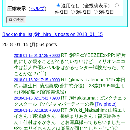
適用なし（全投稿表示）
1
圧縮表示
（
ヘルプ
）
件/1日
3件/1日
5件/1日
Back to the list
@h_hiro_'s posts on 2018_01_15
2018_01_15 (月): 64 posts
RT @PPxxYEEZEExxPP: 断片
2018-01-15 01:37:25 +0900
的にしか観ることができていないけど、ミリオンニコ
生は芸人声優レベルをはかるセンター試験だった、て
ことかな？(*´-`)
RT @imas_calendar: 1/15 本日
2018-01-15 02:17:15 +0900
のお誕生日: 菊池勇成(蒼井悠介役)…23歳(1995年生ま
れ) 桐谷蝶々(宮尾美也役)
RT @Hakkaumai: ピンクチェッ
2018-01-15 02:17:42 +0900
クスクール でパジャマパーティーの巻
[Tw:photo]
RT @Yuki_Nakashim: 山崎エリ
2018-01-15 02:18:10 +0900
イさん！芹澤優さん！長縄まりあさん！福原綾香さ
ん！佳村はるかさん！とお写真撮ってもらいましたー
📸✨ エリイちゃんとは楽屋が同じでした～( ◜ᴗ◝ )♡