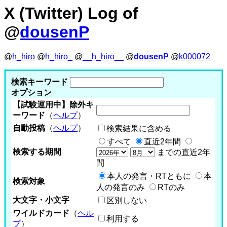
X (Twitter) Log of
@
dousenP
@
h_hiro
@
h_hiro_
@
__h_hiro__
@
dousenP
@
k000072
検索キーワード
オプション
【試験運用中】除外キ
ーワード
（
ヘルプ
）
自動投稿
（
ヘルプ
）
検索結果に含める
すべて
直近2年間
検索する期間
までの直近2年
間
本人の発言・RTともに
本
検索対象
人の発言のみ
RTのみ
大文字・小文字
区別しない
ワイルドカード
（
ヘル
利用する
プ
）