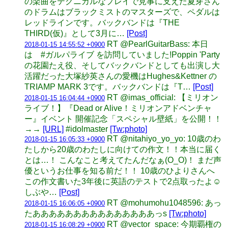
の楽曲をテクニカルなプレイで見事に支えた夏芽さん
のドラムはブラックミストのマスターズで、ペダルは
レッドラインです。バックバンドは『THE
THIRD(仮)』として3月に…
[Post]
RT @PearlGuitarBass: 本日
2018-01-15 14:55:52 +0900
は #ガルパライブ を訪問していました!Poppin 'Party
の花園たえ役、そしてバックバンドとしても出演し大
活躍だった大塚紗英さんの愛機はHughes&Kettner の
TRIAMP MARK 3です。バックバンドは『T…
[Post]
RT @imas_official: 【ミリオン
2018-01-15 16:04:44 +0900
ライブ！】『Dead or Alive！ミリオンアドベンチャ
ー』イベント 開催記念「スペシャル壁紙」を公開！！
→→
[URL]
#idolmaster
[Tw:photo]
RT @nitahiyo_yo_yo: 10歳のわ
2018-01-15 16:05:33 +0900
たしから20歳のわたしに向けての作文！！本当に届く
とは…！ こんなこと考えてたんだなぁ(O_O)！ まだ声
優というお仕事を知る前だ！！ 10歳のひよりさんへ
この作文書いた3年後に英語のテストで2点取ったよ☺️
しぶや…
[Post]
RT @mohumohu1048596: あっ
2018-01-15 16:06:05 +0900
たあああああああああああああああっs
[Tw:photo]
RT @vector_space: 今期覇権の
2018-01-15 16:08:29 +0900