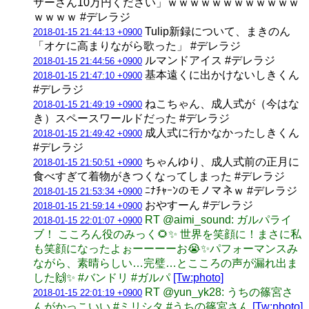
サーさん10万円ください」ｗｗｗｗｗｗｗｗｗｗｗｗ
ｗｗｗｗ #デレラジ
Tulip新録について、まきのん
2018-01-15 21:44:13 +0900
「オケに高まりながら歌った」 #デレラジ
ルマンドアイス #デレラジ
2018-01-15 21:44:56 +0900
基本遠くに出かけないしきくん
2018-01-15 21:47:10 +0900
#デレラジ
ねこちゃん、成人式が（今はな
2018-01-15 21:49:19 +0900
き）スペースワールドだった #デレラジ
成人式に行かなかったしきくん
2018-01-15 21:49:42 +0900
#デレラジ
ちゃんゆり、成人式前の正月に
2018-01-15 21:50:51 +0900
食べすぎて着物がきつくなってしまった #デレラジ
ﾆﾅﾁｬｰﾝのモノマネｗ #デレラジ
2018-01-15 21:53:34 +0900
おやすーん #デレラジ
2018-01-15 21:59:14 +0900
RT @aimi_sound: ガルパライ
2018-01-15 22:01:07 +0900
ブ！ こころん役のみっく🌻✨ 世界を笑顔に！まさに私
も笑顔になったよぉーーーーお😭✨パフォーマンスみ
ながら、素晴らしい…完璧…とこころの声が漏れ出ま
した🙌✨ #バンドリ #ガルパ
[Tw:photo]
RT @yun_yk28: うちの篠宮さ
2018-01-15 22:01:19 +0900
んがかっこいい #ミリシタ #うちの篠宮さん
[Tw:photo]