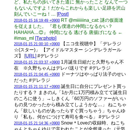
ど、私たちの歩いてきた道に 無かったこと なんて一つ
もないんですよ！だからこれからも楽しい足跡を沢山
刻んでいこーね！…
[Post]
RT @miiiiiina_cat: 謎の仮面達
2018-01-15 16:19:49 +0900
を従えました。 『君も僕達の仲間になるかい？
HAHAHA…😊』 仲間になる 逃げる 唐揚げになる ←
#imas_ml
[Tw:photo]
【ニコ生視聴中】「デレラジ
2018-01-15 21:00:10 +0900
☆(スター)」 【アイドルマスター シンデレラガール
ズ】
[URL]
#デレラジ
1月誕生日組だと久野ちゃん不
2018-01-15 21:03:37 +0900
在 ※久野ちゃんはデレパ送りです #デレラジ
ドーナツはやっぱり法子のせい
2018-01-15 21:04:45 +0900
だった #デレラジ
誕生日に自分にプレゼント買っ
2018-01-15 21:11:17 +0900
たりする？ まきのん「1か月に1万円積み立てて誕生日
のころに使う」→しきくん「60万円のソファーがいい
もの見つかったから積み立てしようかな…」 ねこちゃ
ん「欲しいものがあったらすぐ買っちゃう」ちゃんゆ
り「私も。何かにつけて寿司を食べる」 #デレラジ
Snow＊Loveの収録時、ねこち
2018-01-15 21:14:36 +0900
ゃんとちゃんゆりで言われたことが全然違った（元気