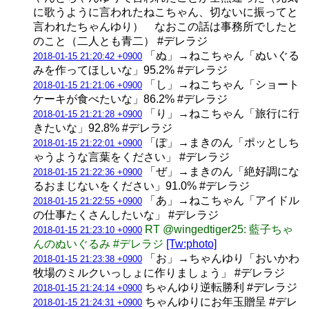
に歌うように言われたねこちゃん、切ないに振ってと
言われたちゃんゆり） なおこの話は事務所でしたと
のこと（二人とも青二） #デレラジ
「ぬ」→ねこちゃん「ぬいぐる
2018-01-15 21:20:42 +0900
みを作ってほしいな」95.2% #デレラジ
「し」→ねこちゃん「ショート
2018-01-15 21:21:06 +0900
ケーキが食べたいな」86.2% #デレラジ
「り」→ねこちゃん「旅行に行
2018-01-15 21:21:28 +0900
きたいな」92.8% #デレラジ
「ぽ」→まきのん「ポッとしち
2018-01-15 21:22:01 +0900
ゃうような言葉をください」 #デレラジ
「ぜ」→まきのん「絶好調にな
2018-01-15 21:22:36 +0900
るおまじないをください」91.0% #デレラジ
「あ」→ねこちゃん「アイドル
2018-01-15 21:22:55 +0900
の仕事たくさんしたいな」 #デレラジ
RT @wingedtiger25: 藍子ちゃ
2018-01-15 21:23:10 +0900
んのぬいぐるみ #デレラジ
[Tw:photo]
「お」→ちゃんゆり「おいかわ
2018-01-15 21:23:38 +0900
牧場のミルクいっしょに作りましょう」 #デレラジ
ちゃんゆり逆転勝利 #デレラジ
2018-01-15 21:24:14 +0900
ちゃんゆりにお年玉贈呈 #デレ
2018-01-15 21:24:31 +0900