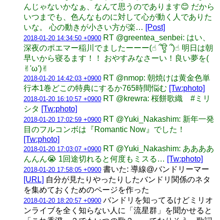
んじゃないかなぁ、なんて思うのであります😊 だから
いつまでも、色んなものに対して心が動く人でありた
いな。 心の動きが小さい方が楽…
[Post]
RT @greentea_senbei: はい、
2018-01-20 14:34:50 +0900
深夜のポエマー稲川でましたーーー(☝︎ ՞ਊ ՞)☝︎ 明日は朝
早いから寝るます！！ おやすみなさーい！良い夢を(
✌︎'ω')✌︎
RT @nmop: 朝焼けは黄金色単
2018-01-20 14:42:03 +0900
行本1巻どこの特典にするか765時間悩む
[Tw:photo]
RT @krewra: 桜餅歌織 #ミリ
2018-01-20 16:10:57 +0900
シタ
[Tw:photo]
RT @Yuki_Nakashim: 新年一発
2018-01-20 17:02:59 +0900
目のフルコンボは『Romantic Now』でした！
[Tw:photo]
RT @Yuki_Nakashim: ああああ
2018-01-20 17:03:07 +0900
んんん😭 1回途切れると何度もミスる…
[Tw:photo]
書いた: 導線@バンドリーマー
2018-01-20 17:58:05 +0900
[URL]
自分が見たりやったりしたバンドリ関係のネタ
を集めておくためのページを作った
バンドリを知ってるけどミリオ
2018-01-20 18:20:57 +0900
ンライブを全く知らない人に「流星群」を聞かせると