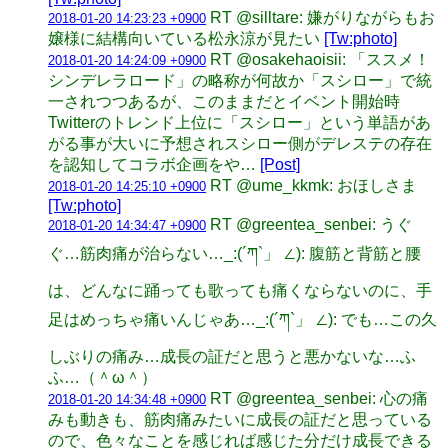
RT @silltare: 嫌がりながらもお
2018-01-20 14:23:23 +0900
嬢様に結構向いている松永涼が見たい
[Tw:photo]
RT @osakehaoisii: 「ススメ！
2018-01-20 14:24:09 +0900
シンデレラロード」の略称が何故か「スシロー」で統
一されつつあるが、このままだとイベント開始時
Twitterのトレンド上位に「スシロー」という単語があ
がる事が大いに予想されスシロー側がデレステの存在
を認知してコラボ企画をや…
[Post]
RT @ume_kkmk: おほしさま
2018-01-20 14:25:10 +0900
[Tw:photo]
RT @greentea_senbei: うぐ
2018-01-20 14:34:47 +0900
ぐ…筋肉痛が治らない…_:(´ཀ`」 ∠): 腹筋と背筋と腰
は、どんなに踊っても歌っても痛くならないのに、手
足はめっちゃ痛いんじゃあ…_:(´ཀ`」 ∠): でも…この久
しぶりの痛み…成長の証だと思うと悪かないな…ふ
ふ…（＾ω＾）
RT @greentea_senbei: 心の痛
2018-01-20 14:34:48 +0900
みも動きも、筋肉痛みたいに成長の証だと思っている
ので、色々なことを感じれば感じた分だけ成長できる