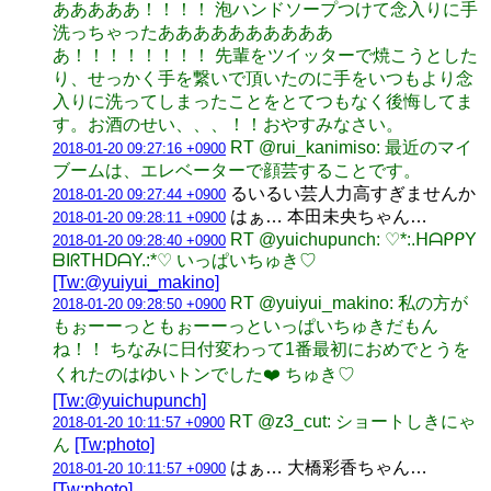
あああああ！！！！ 泡ハンドソープつけて念入りに手
洗っちゃったああああああああああ
あ！！！！！！！！ 先輩をツイッターで焼こうとした
り、せっかく手を繋いで頂いたのに手をいつもより念
入りに洗ってしまったことをとてつもなく後悔してま
す。お酒のせい、、、！！おやすみなさい。
RT @rui_kanimiso: 最近のマイ
2018-01-20 09:27:16 +0900
ブームは、エレベーターで顔芸することです。
るいるい芸人力高すぎませんか
2018-01-20 09:27:44 +0900
はぁ… 本田未央ちゃん…
2018-01-20 09:28:11 +0900
RT @yuichupunch: ♡*:.ᕼᗩᑭᑭY
2018-01-20 09:28:40 +0900
ᗷIᖇTᕼᗞᗩY.:*♡ いっぱいちゅき♡
[Tw:@yuiyui_makino]
RT @yuiyui_makino: 私の方が
2018-01-20 09:28:50 +0900
もぉーーっともぉーーっといっぱいちゅきだもん
ね！！ ちなみに日付変わって1番最初におめでとうを
くれたのはゆいトンでした❤️ ちゅき♡
[Tw:@yuichupunch]
RT @z3_cut: ショートしきにゃ
2018-01-20 10:11:57 +0900
ん
[Tw:photo]
はぁ… 大橋彩香ちゃん…
2018-01-20 10:11:57 +0900
[Tw:photo]