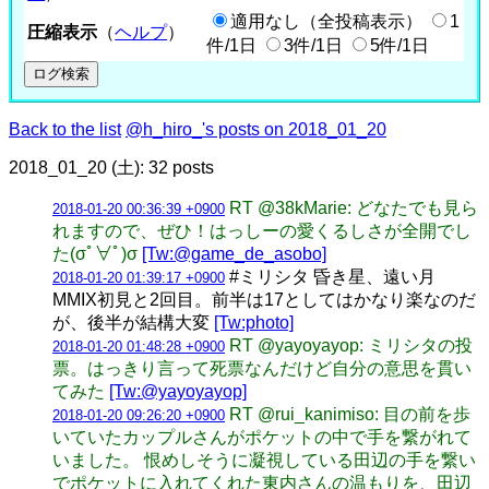
適用なし（全投稿表示）
1
圧縮表示
（
ヘルプ
）
件/1日
3件/1日
5件/1日
Back to the list
@h_hiro_'s posts on 2018_01_20
2018_01_20 (土): 32 posts
RT @38kMarie: どなたでも見ら
2018-01-20 00:36:39 +0900
れますので、ぜひ！はっしーの愛くるしさが全開でし
た(σﾟ∀ﾟ)σ
[Tw:@game_de_asobo]
#ミリシタ 昏き星、遠い月
2018-01-20 01:39:17 +0900
MMIX初見と2回目。前半は17としてはかなり楽なのだ
が、後半が結構大変
[Tw:photo]
RT @yayoyayop: ミリシタの投
2018-01-20 01:48:28 +0900
票。はっきり言って死票なんだけど自分の意思を貫い
てみた
[Tw:@yayoyayop]
RT @rui_kanimiso: 目の前を歩
2018-01-20 09:26:20 +0900
いていたカップルさんがポケットの中で手を繋がれて
いました。 恨めしそうに凝視している田辺の手を繋い
でポケットに入れてくれた東内さんの温もりを、田辺