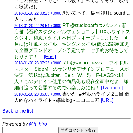
「これ香澄…？でもいつの歌？」ってなりそう。歌詞
も歌詞だし
思い立って、島村卯月discordに
2018-01-20 22:03:23 +0900
入ってみた
RT @studioparfait: パルフェ新
2018-01-20 22:28:54 +0900
店舗【石狩スタジオパルフェショコラ】DXホワイトス
タジオ、和風スタイル本日プレオープンしました！ 4
月には洋風スタイル、キングスタイル(仮)の2部屋加え
て全室グランドオープン予定です！ご予約お待ちして
おります！…
[Post]
RT @sanrio_news: 「アイドル
2018-01-20 23:07:23 +0900
マスター SideM」のサンリオデザインプロデュースが
決定！第1弾はJupiter、Beit、W、彩、F-LAGSの14
人！このデザイン使用の商品化も現在企画中だよ！詳
細は追って公開するのでお楽しみにね！
[Tw:photo]
書いた: #ガルパライブ 2日目 個
2018-01-20 23:36:05 +0900
人的なハイライト - 導線log - ニコニコ部
[URL]
Back to the list
Powered by
@h_hiro_