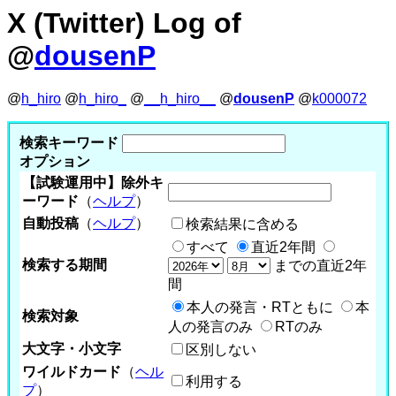
X (Twitter) Log of
@
dousenP
@
h_hiro
@
h_hiro_
@
__h_hiro__
@
dousenP
@
k000072
検索キーワード
オプション
【試験運用中】除外キ
ーワード
（
ヘルプ
）
自動投稿
（
ヘルプ
）
検索結果に含める
すべて
直近2年間
検索する期間
までの直近2年
間
本人の発言・RTともに
本
検索対象
人の発言のみ
RTのみ
大文字・小文字
区別しない
ワイルドカード
（
ヘル
利用する
プ
）