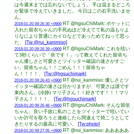
は今週末までは忘れないでしょう。 手は温まるどころ
か緊張で冷えていきました。 今日はこの右手洗いませ
ん。
RT @hgsuChiMark: ポケットに
2018-01-20 09:26:30 +0900
入れた留衣ちゃんの手死ぬほど冷えてて私の温もりよ
りなにより普通にカイロなどであっためてねって思っ
た。
[Tw:@rui_kanimiso]
RT @hgsuChiMark: これを呟い
2018-01-20 09:26:39 +0900
て3秒くらいで「依です！」って教えてくれた留依ち
ゃん優しさと可愛さとツイッター確認の速さがすご
い。留依ちゃん！！ごめん！！！留依ちゃ
ん！！！！、
[Tw:@hgsuchimark]
RT @rui_kanimiso: 優しさとツ
2018-01-20 09:26:43 +0900
イッター確認の速さは分かりますが、可愛さは謎です
東内さん。(冷静) マリ子さん！！好きです！！！マリ
子さん！！！！、
[Tw:@hgsuchimark]
RT @hgsuChiMark: そんな留依
2018-01-20 09:26:46 +0900
ちゃん、良い子故に私のことをツイッターで呟いてい
いか許可を取ろうと連絡したら間違えて焼こうとして
きたりするの最高に可愛い。
[Tw:photo]
RT @rui_kanimiso: あああああ
2018-01-20 09:27:05 +0900