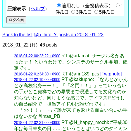
適用なし（全投稿表示）
1
圧縮表示
（
ヘルプ
）
件/1日
3件/1日
5件/1日
Back to the list
@h_hiro_'s posts on 2018_01_22
2018_01_22 (月): 46 posts
RT @adamat: サークル名があ
2018-01-22 00:23:22 +0900
ったァ！ というわけで、シンステのサークル参加、確
定です。
RT @arin189: pcs
[Tw:photo]
2018-01-22 01:34:30 +0900
RT @kakiupho: 「なんとかかん
2018-01-22 02:19:00 +0900
とか高校出身ーー！」「「名門！！」」っていう合い
の手がどこ発祥でどの界隈まで浸透してる文化なのか
知らないけど、同じような感じで、アイマスPどうし
の自己紹介で「担当アイドルは誰だれです」
「「○○！！」」って誰が来ても返せる面白い合いの手
はないかな #imas_PB
RT @N_happy_mochi: #平成30
2018-01-22 02:31:09 +0900
年は毎日未央の日 ……ということはいつどのタイミン