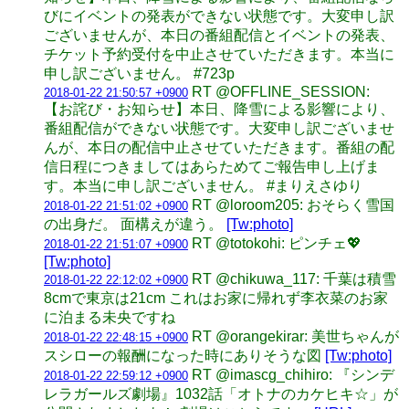
びにイベントの発表ができない状態です。大変申し訳
ございませんが、本日の番組配信とイベントの発表、
チケット予約受付を中止させていただきます。本当に
申し訳ございません。 #723p
RT @OFFLINE_SESSION:
2018-01-22 21:50:57 +0900
【お詫び・お知らせ】本日、降雪による影響により、
番組配信ができない状態です。大変申し訳ございませ
んが、本日の配信中止させていただきます。番組の配
信日程につきましてはあらためてご報告申し上げま
す。本当に申し訳ございません。 #まりえさゆり
RT @loroom205: おそらく雪国
2018-01-22 21:51:02 +0900
の出身だ。 面構えが違う。
[Tw:photo]
RT @totokohi: ピンチェ💖
2018-01-22 21:51:07 +0900
[Tw:photo]
RT @chikuwa_117: 千葉は積雪
2018-01-22 22:12:02 +0900
8cmで東京は21cm これはお家に帰れず李衣菜のお家
に泊まる未央ですね
RT @orangekirar: 美世ちゃんが
2018-01-22 22:48:15 +0900
スシローの報酬になった時にありそうな図
[Tw:photo]
RT @imascg_chihiro: 『シンデ
2018-01-22 22:59:12 +0900
レラガールズ劇場』1032話「オトナのカケヒキ☆」が