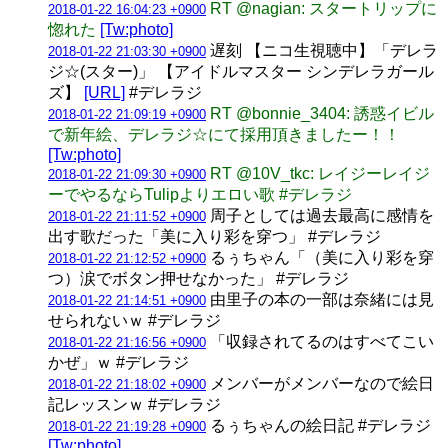
RT @nagian: スタートリップに
2018-01-22 16:04:23 +0900
惚れた
[Tw:photo]
遅刻 【ニコ生視聴中】「デレラ
2018-01-22 21:03:30 +0900
ジ☆(スター)」 【アイドルマスター シンデレラガール
ズ】
[URL]
#デレラジ
RT @bonnie_3404: 誘惑イビル
2018-01-22 21:09:19 +0900
で新年絵、デレラジ☆にて採用頂きましたー！！
[Tw:photo]
RT @10V_tkc: レイジーレイジ
2018-01-22 21:09:30 +0900
ーでやるならTulipよりエロい歌 #デレラジ
周子としては過去最高に感情を
2018-01-22 21:11:52 +0900
出す歌だった「美に入り彩を穿つ」 #デレラジ
るぅちゃん「（美に入り彩を穿
2018-01-22 21:12:52 +0900
つ）涙でボタン押せなかった」 #デレラジ
由里子の本の一部は奈緒には見
2018-01-22 21:14:51 +0900
せられないｗ #デレラジ
「収録されてるのはすべてこい
2018-01-22 21:16:56 +0900
かぜ」ｗ #デレラジ
メンバーがメンバーなので絵日
2018-01-22 21:18:02 +0900
記レッスンｗ #デレラジ
るぅちゃんの絵日記 #デレラジ
2018-01-22 21:19:28 +0900
[Tw:photo]