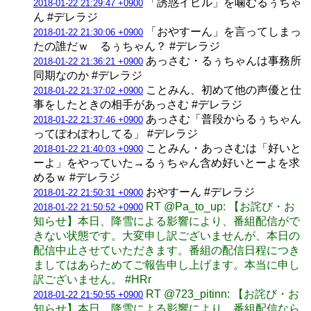
「誘惑イビル」を噛むるぅちゃ
2018-01-22 21:29:47 +0900
ん #デレラジ
「おやすーん」を言ってしまっ
2018-01-22 21:30:06 +0900
たの誰だｗ るぅちゃん？ #デレラジ
あっさむ・るぅちゃんは事務所
2018-01-22 21:36:21 +0900
同期なのか #デレラジ
ことみん、初めて他の声優と仕
2018-01-22 21:37:02 +0900
事をしたときの相手があっさむ #デレラジ
あっさむ「普段からるぅちゃん
2018-01-22 21:37:46 +0900
ってぽわぽわしてる」 #デレラジ
ことみん・あっさむは「好いと
2018-01-22 21:40:03 +0900
ーよ」をやっていた→るぅちゃん含め好いとーよを求
めるｗ #デレラジ
おやすーん #デレラジ
2018-01-22 21:50:31 +0900
RT @Pa_to_up: 【お詫び・お
2018-01-22 21:50:52 +0900
知らせ】本日、降雪による影響により、番組配信がで
きない状態です。大変申し訳ございませんが、本日の
配信中止させていただきます。番組の配信日程につき
ましてはあらためてご報告申し上げます。本当に申し
訳ございません。 #HRr
RT @723_pitinn: 【お詫び・お
2018-01-22 21:50:55 +0900
知らせ】本日、降雪による影響により、番組配信なら