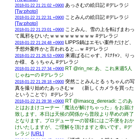
あっさむの絵日記 #デレラジ
2018-01-22 21:21:02 +0900
[Tw:photo]
ことみんの絵日記 #デレラジ
2018-01-22 21:22:31 +0900
[Tw:photo]
ことみん、雪の上を転げまわっ
2018-01-22 21:23:01 +0900
て風邪をひいたｗｗｗｗｗｗｗｗｗ #デレラジ
LIPPS鍋はエモい案件だけど、
2018-01-22 21:24:48 +0900
予想外案件かと言われると…ｗ #デレラジ
来週ぱるにゃす、ｱﾐﾅﾁｬﾝ、りっ
2018-01-22 21:26:53 +0900
か様、るぅちゃん #デレラジ
RT @rin_ne: あ、これ来週5人
2018-01-22 21:27:34 +0900
じゃねーの #デレラジ
突然ことみんとるぅちゃんの写
2018-01-22 21:28:18 +0900
真を撮り始めたあっさむｗ （新しくカメラを買った
ということで） #デレラジ
RT @imascg_dereradi: このあ
2018-01-22 21:28:38 +0900
とはおまけコーナー「魔法が解けちゃった」をお届け
致します。本日は天候の関係から普段より早めの終了
となります。プロデューサーの皆様にはご不便をおか
けいたしますが、ご理解を頂けますと幸いです。#デ
レラジ
[URL]