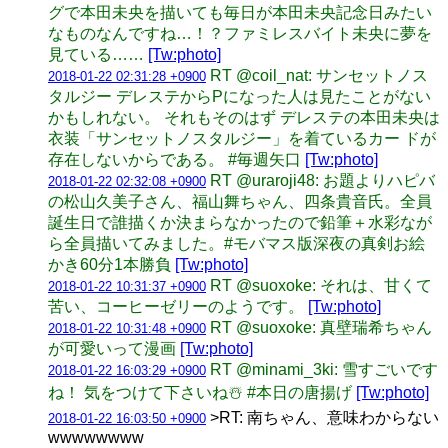
グで本田未央を描いても毎日が本田未央記念日みたい
なものなんですね…！？ファミレスバイト未央に夢を
見ている……
[Tw:photo]
RT @coil_nat: サンセットノス
2018-01-22 02:31:28 +0900
タルジー デレステからPになった人は見たことがない
かもしれない。 それもそのはず デレステの本田未央は
衣装「サンセットノスタルジー」を着ているカー ドが
存在しないからである。 #毎週矢口
[Tw:photo]
RT @uraroji48: お題よりハピバ
2018-01-22 02:32:08 +0900
の松山久美子さん、福山舞ちゃん、四条貴音氏。全員
誕生日で誰描くか決まらなかったので鉛筆＋水彩なが
ら全員描いてみました。#モバマス版深夜の真剣お絵
かき60分1本勝負
[Tw:photo]
RT @suoxoke: それは、甘くて
2018-01-22 10:31:37 +0900
苦い、コーヒーゼリーのようです。
[Tw:photo]
RT @suoxoke: 真壁瑞希ちゃん
2018-01-22 10:31:48 +0900
が可愛いって漫画
[Tw:photo]
RT @minami_3ki: 雪すごいです
2018-01-22 16:03:29 +0900
ね！ 気をつけて下さいね☃️ #本日の唐揚げ
[Tw:photo]
>RT: 南ちゃん、意味わからない
2018-01-22 16:03:50 +0900
wwwwwwww