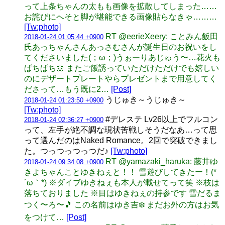
って上条ちゃんの太もも画像を拡散してしまった……
お詫びにへそと脚が堪能できる画像貼らなきゃ………
[Tw:photo]
RT @eerieXeery: ことみん飯田
2018-01-24 01:05:44 +0900
氏あっちゃんさんあっさむさんが誕生日のお祝いをし
てくださいました(；ω；)うぉーりあじゅう〜…花火も
ぱちぱち🌼 またご飯誘っていただけただけでも嬉しい
のにデザートプレートやらプレゼントまで用意してく
ださって…もう既に2…
[Post]
うじゅき～うじゅき～
2018-01-24 01:23:50 +0900
[Tw:photo]
#デレステ Lv26以上でフルコン
2018-01-24 02:36:27 +0900
って、左手が絶不調な現状苦戦しそうだなあ…って思
って選んだのはNaked Romance。2回で突破できまし
た。つっつっつっつだ♪
[Tw:photo]
RT @yamazaki_haruka: 藤井ゆ
2018-01-24 09:34:08 +0900
きよちゃんことゆきねぇと！！ 雪遊びしてきたー！(*
´ω｀*) ※ダイブゆきねぇも本人が載せてって笑 ※枝は
落ちておりました ※目はゆきねぇの持参です 雪だるま
つく〜ろ〜🎵 この名前はゆき吉❄️ まだお外の方はお気
をつけて…
[Post]