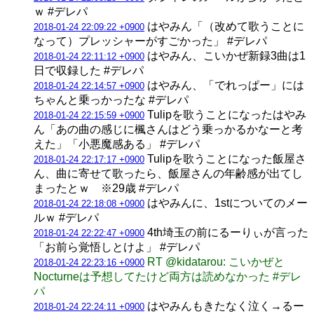
ｗ #デレパ
はやみん「（改めて歌うことに
2018-01-24 22:09:22 +0900
なって）プレッシャーがすごかった」 #デレパ
はやみん、こいかぜ新録3曲は1
2018-01-24 22:11:12 +0900
日で収録した #デレパ
はやみん、「でれっぱー」には
2018-01-24 22:14:57 +0900
ちゃんと乗っかったな #デレパ
Tulipを歌うことになったはやみ
2018-01-24 22:15:59 +0900
ん「あの曲の感じに楓さんはどう乗っかるかなーと考
えた」「小悪魔感ある」 #デレパ
Tulipを歌うことになった飯屋さ
2018-01-24 22:17:17 +0900
ん、曲に寄せて歌ったら、飯屋さんの年齢感が出てし
まったとｗ ※29歳 #デレパ
はやみんに、1stについてのメー
2018-01-24 22:18:08 +0900
ルｗ #デレパ
4th埼玉の前にるーりぃが言った
2018-01-24 22:22:47 +0900
「お前ら覚悟しとけよ」 #デレパ
RT @kidatarou: こいかぜと
2018-01-24 22:23:16 +0900
Nocturneは予想してたけど両方は読めなかった #デレ
パ
はやみんもきたなく泣く→るー
2018-01-24 22:24:11 +0900