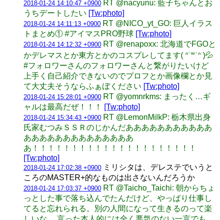
RT @nacyunu: 藍子ちゃんとお
2018-01-24 14:10:47 +0900
うちデートしたい
[Tw:photo]
RT @NICO_yt_GO: 巨人イラス
2018-01-24 14:11:13 +0900
トまとめ① #アイマスPRO野球
[Tw:photo]
RT @renapoxx: 北海道でFGOと
2018-01-24 14:12:32 +0900
かデレマスとか東方とかのコスプレしてます( ᐢ˙꒳​˙ᐢ )💦
#フォロワーさんのフォロワーさんと繋がりたいけど
上手く自己紹介できないのでプロフとか画像欄とか見
て大丈夫そうならふぁぼください
[Tw:photo]
RT @yomnrkms: まったく…ギ
2018-01-24 15:28:01 +0900
ャルは最高だぜ！！！
[Tw:photo]
RT @LemonMilkP: 栃木県出身
2018-01-24 15:34:43 +0900
氏家むつみＳＳＲのじかんだあああああああああああ
ああああああああああああああ
あ！！！！！！！！！！！！！！！！！！！！！
[Tw:photo]
ミリシタは、デレステでいうと
2018-01-24 17:02:38 +0900
ころのMASTER+的なものは出さないんだろうか
RT @Taicho_Taichi: 朝からちょ
2018-01-24 17:03:37 +0900
っとした事で落ち込んでたんだけど、やっぱり仕事し
てると忘れられる。別の人間になって生きるのって楽
しいな。 言った本人的には全く悪気のない一言でも、