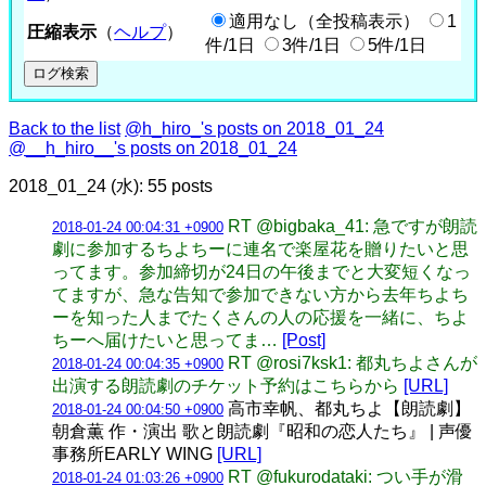
適用なし（全投稿表示）
1
圧縮表示
（
ヘルプ
）
件/1日
3件/1日
5件/1日
Back to the list
@h_hiro_'s posts on 2018_01_24
@__h_hiro__'s posts on 2018_01_24
2018_01_24 (水): 55 posts
RT @bigbaka_41: 急ですが朗読
2018-01-24 00:04:31 +0900
劇に参加するちよちーに連名で楽屋花を贈りたいと思
ってます。参加締切が24日の午後までと大変短くなっ
てますが、急な告知で参加できない方から去年ちよち
ーを知った人までたくさんの人の応援を一緒に、ちよ
ちーへ届けたいと思ってま…
[Post]
RT @rosi7ksk1: 都丸ちよさんが
2018-01-24 00:04:35 +0900
出演する朗読劇のチケット予約はこちらから
[URL]
高市幸帆、都丸ちよ【朗読劇】
2018-01-24 00:04:50 +0900
朝倉薫 作・演出 歌と朗読劇『昭和の恋人たち』 | 声優
事務所EARLY WING
[URL]
RT @fukurodataki: つい手が滑
2018-01-24 01:03:26 +0900