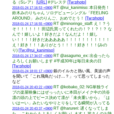
る（Sレア）
[URL]
#デレステ
[Tw:photo]
RT @rui_kanimiso: 本日発売！
2018-01-24 17:16:53 +0900
鈴木みのりちゃん ソロデビューシングル「FEELING
AROUND」 みのりんご、おめでとう！
[Tw:photo]
RT @minoringo_staff: え！？う
2018-01-24 17:16:55 +0900
そ！！！！！！ 田辺氏買ってくれたの！？！？！？ な
んで！嬉しいよ！好きだよ！なんだよ！！嬉し
い！！！！好きだあああああ！！！！！！！！！！！
え！好き！！！ありがとう！！！！好き！！！(みの
り)
[Tw:@rui_kanimiso]
RT @asagumo_ex: 出会ったら
2018-01-24 17:34:07 +0900
よろしくお願いします #平成30年は毎日未央の日
[Tw:photo]
銀のイルカと熱い風、美波の声
2018-01-24 18:01:17 +0900
を聞いて「これ飛鳥だっけ…？」って思ってしまった
など
RT @kobako_02: NG単独ライ
2018-01-24 20:43:22 +0900
ブの楽屋映像にはぜっったいに本田がメイク中の渋谷
凛の頭の上でピース決めて凛が「未央重いから」「は
いはーい」みたいなやりとりをしてる瞬間が入ってる
RT @harureri: 遅くなってしま
2018-01-24 20:43:37 +0900
た… これからもよろしくお願いします！ 皆さんのお陰