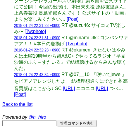
ター シンデレラガールズ小劇場」第６回を公式サイト
にて公開！ 今回の出演は、本田未央役 原紗友里さん、
上条春菜役 長島光那さんです！ 公式サイトの「動画」
よりお楽しみください…
[Post]
RT @suzu46: サイコミTV楽し
2018-01-24 22:31:23 +0900
み〜
[Tw:photo]
RT @minami_3ki: コンバンワァ
2018-01-24 22:31:31 +0900
アア！！ #本日の唐揚げ
[Tw:photo]
RT @okumen: きたないはやみ
2018-01-24 22:32:23 +0900
んは土曜19時半から超A&G+でやってるラジオ『早見
沙織のふり～すたいる』で結構聴けるからみんな聴く
んだ。
RT @07__10: 「咲いてjewel」
2018-01-24 22:43:34 +0900
をピアノアレンジしたよ 結構理想通りにできた✌️ 高
音質版はここから↓ SC
[URL]
ニコニコ
[URL]
つべ…
[Post]
Back to the list
Powered by
@h_hiro_