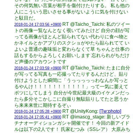
その何気無い言葉が相手を傷付けたりする。 私も他の
人にこういう思いさせる事がないように気を付けない
と駄目だ。
RT @Taicho_Taichi: 私のツイー
2018-01-24 17:03:56 +0900
トの画像一覧なんとなく覗いてみたけど 自分の顔が写
ってる画像がほとんど貼られてない代わりに食べ物と
かネイルとかアプリのスクショがやたら貼られてて い
よいよ普通の趣味垢と変わらなくて草 ちゃんと仕事の
話もするからよろしくお願いします 忘れられがちだけ
ど声優のアカウントです
RT @Taicho_Taichi: たまに自分
2018-01-24 17:03:59 +0900
が写ってる写真も一応撮ってたりするんだけど、貼り
付けようとした瞬間に「うっっっっっわなんか写っと
るやんけ！！！！！！！！！！！」って一気に萎えて
ボツにしてしまう 自分が今世紀最大級のイケメンだっ
たら多分そこかしこに自撮り無駄貼りしてたと思うか
ら来来来世に期待するぞぃ
RT @UnityKong:
[Tw:photo]
2018-01-24 17:05:28 +0900
RT @imascg_stage: 新しいプラ
2018-01-24 17:05:41 +0900
チナオーディションガシャ開催です！ 今回の新アイド
ルは以下の2人です！ 氏家むつみ（SSレア） 大原みち