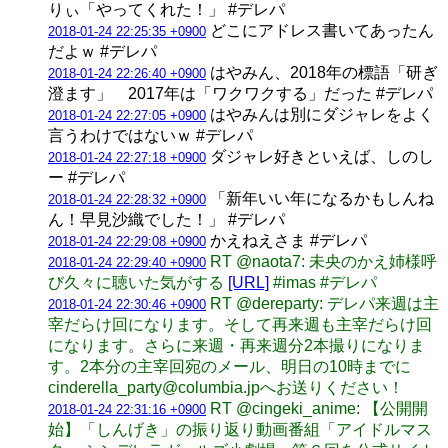
りぃ「やってくれた！」 #デレパ
どこにアドレス書いてあったん
2018-01-24 22:25:35 +0900
だよｗ #デレパ
はやみん、2018年の標語「研ぎ
2018-01-24 22:26:40 +0900
澄ます」 2017年は「ワクワクする」だった #デレパ
はやみんは別にダジャレをよく
2018-01-24 22:27:05 +0900
言うわけではないｗ #デレパ
ダジャレ好きといえば、しのし
2018-01-24 22:27:18 +0900
ー #デレパ
「新年いい年になるかもしんね
2018-01-24 22:28:32 +0900
ん！早見沙織でした！」 #デレパ
かえねえさま #デレパ
2018-01-24 22:29:08 +0900
RT @naota7: 未央のかえ姉様呼
2018-01-24 22:29:40 +0900
び久々に聴いた気がする
[URL]
#imas #デレパ
RT @dereparty: デレパ来週は主
2018-01-24 22:30:46 +0900
宰だらけ回になります。そして再来週も主宰だらけ回
になります。さらに来週・再来週分2本撮りになりま
す。2本分の主宰回宛のメール、明日の10時までに
cinderella_party@columbia.jpへお送りください！
RT @cingeki_anime: 【公開開
2018-01-24 22:31:16 +0900
始】「しんげき」の振り返り動画番組「アイドルマス