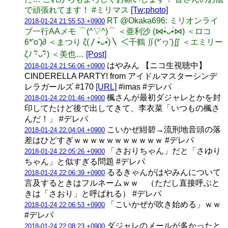
で頑張れてます！ #ミリマス
[Tw:photo]
RT @Okaka696: ミリオンライ
2018-01-24 21:55:53 +0900
ブ一行AAメモ ⌒(^▽^)⌒ ＜亜利沙 (⋈•̀ᴗ•́⋈) ＜ロコ
6*'o')∂ ＜まつり ζ(〳•̀ᴗ•́)〵 ＜千鶴 ∬(*'ヮ')∬ ＜エミリー
ζﾉ ･ิᴗ･ิ) ＜美也…
[Post]
はやみん 【ニコ生視聴中】
2018-01-24 21:56:06 +0900
CINDERELLA PARTY! from アイドルマスターシンデ
レラガールズ #170
[URL]
#imas #デレパ
楓さんが最初ダジャレとかを封
2018-01-24 22:01:46 +0900
印してたけど後で出してきて、李衣菜「いつもの楓さ
んだ！」 #デレパ
こいかぜ紺碧→流刑地音頭の落
2018-01-24 22:04:04 +0900
差はひどすぎｗｗｗｗｗｗｗｗｗｗｗ #デレパ
「さおりちゃん」だと「さゆり
2018-01-24 22:05:26 +0900
ちゃん」と似すぎる問題 #デレパ
るるきゃんがはやみんについて
2018-01-24 22:06:39 +0900
言及するときはフルネームｗｗ （ただし直接呼ぶと
きは「さおり」と呼ばれる） #デレパ
「こいかぜが吹き始める」ｗｗ
2018-01-24 22:06:53 +0900
#デレパ
ダジャレのメールが多かったと
2018-01-24 22:08:23 +0900