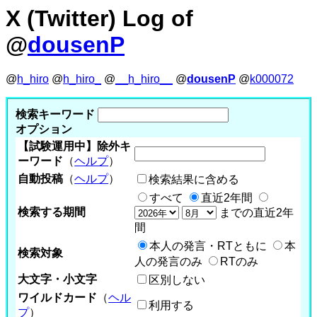
X (Twitter) Log of
@
dousenP
@
h_hiro
@
h_hiro_
@
__h_hiro__
@
dousenP
@
k000072
検索キーワード
オプション
【試験運用中】除外キ
ーワード
（
ヘルプ
）
自動投稿
（
ヘルプ
）
検索結果に含める
すべて
直近2年間
検索する期間
までの直近2年
間
本人の発言・RTともに
本
検索対象
人の発言のみ
RTのみ
大文字・小文字
区別しない
ワイルドカード
（
ヘル
利用する
プ
）