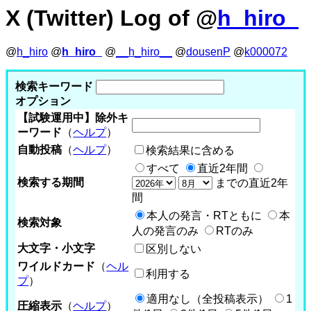
X (Twitter) Log of @
h_hiro_
@
h_hiro
@
h_hiro_
@
__h_hiro__
@
dousenP
@
k000072
検索キーワード
オプション
【試験運用中】除外キ
ーワード
（
ヘルプ
）
自動投稿
（
ヘルプ
）
検索結果に含める
すべて
直近2年間
検索する期間
までの直近2年
間
本人の発言・RTともに
本
検索対象
人の発言のみ
RTのみ
大文字・小文字
区別しない
ワイルドカード
（
ヘル
利用する
プ
）
適用なし（全投稿表示）
1
圧縮表示
（
ヘルプ
）