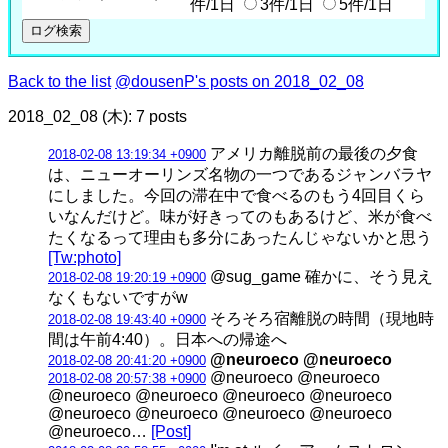
件/1日
3件/1日
5件/1日
Back to the list
@dousenP's posts on 2018_02_08
2018_02_08 (木): 7 posts
アメリカ離脱前の最後の夕食
2018-02-08 13:19:34 +0900
は、ニューオーリンズ名物の一つであるジャンバラヤ
にしました。今回の滞在中で食べるのもう4回目くら
いなんだけど。味が好きってのもあるけど、米が食べ
たくなるって理由も多分にあったんじゃないかと思う
[Tw:photo]
@sug_game 確かに、そう見え
2018-02-08 19:20:19 +0900
なくもないですがw
そろそろ宿離脱の時間（現地時
2018-02-08 19:43:40 +0900
間は午前4:40）。日本への帰途へ
@neuroeco @neuroeco
2018-02-08 20:41:20 +0900
@neuroeco @neuroeco
2018-02-08 20:57:38 +0900
@neuroeco @neuroeco @neuroeco @neuroeco
@neuroeco @neuroeco @neuroeco @neuroeco
@neuroeco…
[Post]