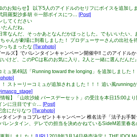
 【ボイス追加のお知らせ】 以下5人のアイドルのセリフにボイスを追加
V：武田羅梨沙多胡 ※一部ボイスにつ…
[Post]
グインしてください
っといたんだね。
じゃなくて日常なんだ、そっかあとなんだかほっとした。でもいいた
: 本日、琴葉ちゃんが劇場に到着しました！ プロデューサーさんの出
マジかやっちまったな
[Tw:photo]
ズ】でバレンタインキャンペーン開催中!! このアイドルからチョコを
 『少し型は古いけど、このPCは私のお気に入り。2人と一緒に選んだ
ーリーコミュ第49話「Running toward the longing」を追
:photo]
 あーー！！！ ストーリーコミュが追加されました！！！ 追い風run
imascg_stage]
: 【グッズ情報】「山吹沙綾 バースデーセット」の受注を本日15:00
インに注目です☆…
[Post]
った記念にだりなつ
[Tw:photo]
choco バレンタインチョコプレゼントキャンペーン 椎名法子「法
: モバマスのバレンタイン、デレでの担当を決めかねているSideM
式サイト更新しました！
[URL]
2018年3月14日発売決定！ THE IDOLM@S