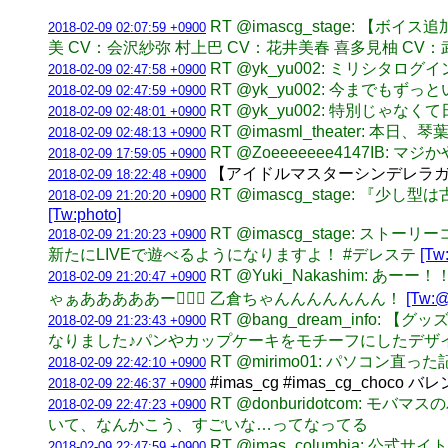
RT @imascg_stage:
2018-02-09 02:07:59 +0900
美 CV：会沢紗弥 村上巴 CV：花井美春 喜多見柚 C
RT @yk_yu002: ミリシタロ
2018-02-09 02:47:58 +0900
RT @yk_yu002: 今までもず
2018-02-09 02:47:59 +0900
RT @yk_yu002: 特別
2018-02-09 02:48:01 +0900
RT @imasml_theater
2018-02-09 02:48:13 +0900
RT @Zoeeeeeee4147IB: 
2018-02-09 17:59:05 +0900
【アイドルマスターシンデレラガール
2018-02-09 18:22:48 +0900
RT @imascg_stage:
2018-02-09 21:20:20 +0900
[Tw:photo]
RT @imascg_stage: スト
2018-02-09 21:20:23 +0900
新たにLIVEで遊べるようになりますよ！ #デレステ
[Tw
RT @Yuki_Nakashim:
2018-02-09 21:20:47 +0900
ゃぁあああああー🏃🏻‍♀️ 乙倉ちゃんんんんんんん！
[Tw:@
RT @bang_dream_info
2018-02-09 21:23:43 +0900
なりました♪パンやカップケーキをモチーフにしたデザ
RT @mirimo01: パソコン直
2018-02-09 22:42:10 +0900
#imas_cg #imas_cg_
2018-02-09 22:46:37 +0900
RT @donburidotcom
2018-02-09 22:47:23 +0900
いて、なんかこう、すごいな…ってなってる
RT @imas_columbia: 公
2018-02-09 22:47:59 +0900