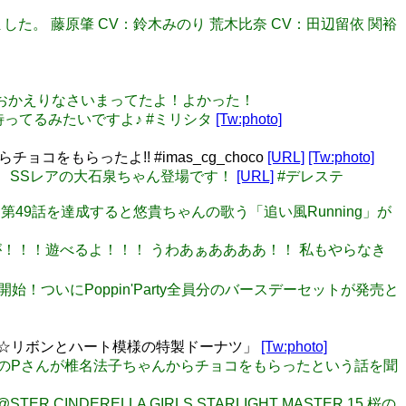
しました。 藤原肇 CV：鈴木みのり 荒木比奈 CV：田辺留依 関裕
い、おかえりなさいまってたよ！よかった！
社を待ってるみたいですよ♪ #ミリシタ
[Tw:photo]
もらったよ!! #imas_cg_choco
[URL]
[Tw:photo]
んだ』 SSレアの大石泉ちゃん登場です！
[URL]
#デレステ
加しました！ 第49話を達成すると悠貴ちゃんの歌う「追い風Running」が
ningが！！！遊べるよ！！！ うわあぁああああ！！ 私もやらなき
より開始！ついにPoppin'Party全員分のバースデーセットが発売と
子お手製☆リボンとハート模様の特製ドーナツ」
[Tw:photo]
若里春名のPさんが椎名法子ちゃんからチョコをもらったという話を聞
TER CINDERELLA GIRLS STARLIGHT MASTER 15 桜の