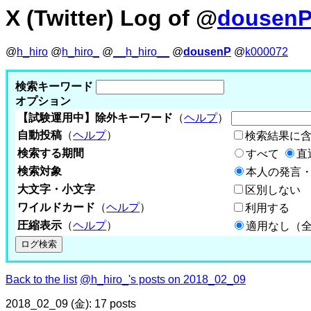
X (Twitter) Log of @
dousen
@
h_hiro
@
h_hiro_
@
__h_hiro__
@
dousenP
@
k000072
検索キーワード
オプション
【試験運用中】除外キーワード
（
ヘルプ
）
自動投稿
（
ヘルプ
）
検索結果に
検索する期間
すべて
直
検索対象
本人の発言・
大文字・小文字
区別しない
ワイルドカード
（
ヘルプ
）
利用する
圧縮表示
（
ヘルプ
）
適用なし（
Back to the list
@h_hiro_'s posts on 2018_02_09
2018_02_09 (金): 17 posts