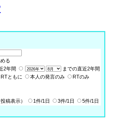
P
含める
近2年間
までの直近2年間
RTともに
本人の発言のみ
RTのみ
全投稿表示）
1件/1日
3件/1日
5件/1日