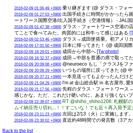
乗り継ぎます (@ ダラス・フォートワー
2018-02-09 01:06:49 +0900
出国手続きに時間がかかったら困
2018-02-09 01:27:03 +0900
ートワース国際空港/出入国手続き（空港情報） - JAL
ダラス・フォートワース空港の店
2018-02-09 01:47:38 +0900
てことで食べてみた。肉質的には和牛って感じはある
[
ダラス→成田便搭乗。初アメリ
2018-02-09 02:53:46 +0900
日本に帰ってきた！ (@ 成田国際空港
2018-02-09 17:01:50 +0900
成田から中部へ
[Tw:photo]
2018-02-09 18:29:01 +0900
成田→中部を普通の席で取って
2018-02-09 18:32:37 +0900
@neuroeco もし「クラス
2018-02-09 20:09:08 +0900
いつもの場所に戻ってきた (@ 中部国際空
2018-02-09 20:09:29 +0900
一本見送ってもよかったんだけど疲れてた
2018-02-09 20:37:21 +0900
I'm at 金山総合駅 in 名古屋市, 
2018-02-09 21:04:29 +0900
先程のダラス・フォートワース→成田
2018-02-09 21:17:56 +0900
感じかな。ただ、これだけ硬いのに、あまり強くない
RT @shiho_shiho12
2018-02-09 22:38:07 +0900
ムイ納豆売り切れ...！！すごいな！でも近々再入荷予定
次回は2/13（火）に実施します。 
2018-02-09 23:11:23 +0900
直近約48時間での発言数（3アカウント合計
2018-02-09 23:30:02 +0900
Back to the list