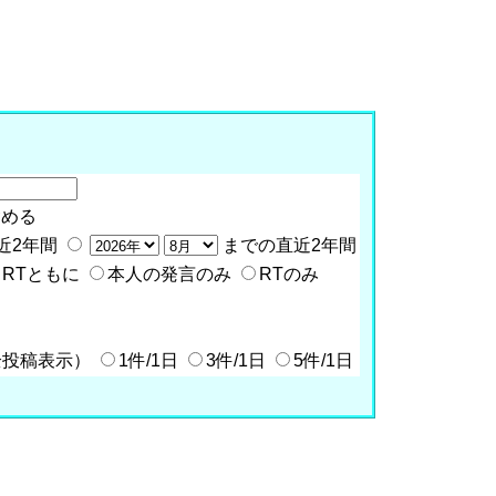
含める
近2年間
までの直近2年間
RTともに
本人の発言のみ
RTのみ
全投稿表示）
1件/1日
3件/1日
5件/1日