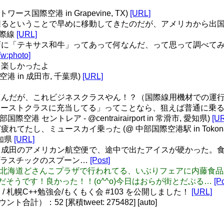
ス国際空港 in Grapevine, TX)
[URL]
るということで早めに移動してきたのだが、アメリカから出国する
国際線
[URL]
に「テキサス和牛」ってあって何なんだ、って思って調べて
Tw:photo]
カ楽しかったよ
 in 成田市, 千葉県)
[URL]
たんだが、これビジネスクラスやん！？（国際線用機材での運
Jをファーストクラスに充当してる」ってことなら、狙えば普通に乗
港 セントレア - @centrairairport in 常滑市, 愛知県)
[U
し、ミュースカイ乗った (@ 中部国際空港駅 in Tokoname,
愛知県
[URL]
のアメリカン航空便で、途中で出たアイスが硬かった。食べたときの口
プラスチックのスプーン…
[Post]
06: 札幌駅の北海道どさんこプラザで行われてる、いぶりフェアに
だそうです！良かった！！(o^^o)今日はおらが街とだぶる…
[Po
/ 札幌C++勉強会/もくもく会 #103 を公開しました！
[URL]
）：52 [累積tweet: 275482] [auto]