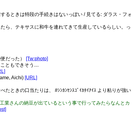
ときは特段の手続きはないっぽい / 見てる: ダラス・フォ
みたら、テキサスに和牛を連れてきて生産しているらしい。っ
行便だった）
[Tw:photo]
ることもできそう…
RL]
 Aichi)
[URL]
当たりは、 #ｼﾝｶﾝｾﾝｽｺﾞｲｶﾀｲｱｲｽ より粘りが強い
内藤食品工業さんの納豆が出ているという事で行ってみたらなんとカ
st]