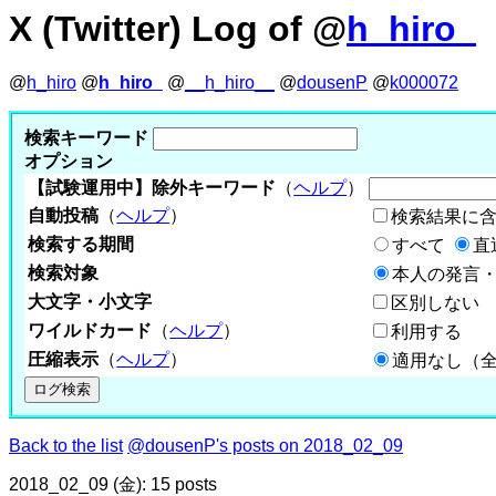
X (Twitter) Log of @
h_hiro_
@
h_hiro
@
h_hiro_
@
__h_hiro__
@
dousenP
@
k000072
検索キーワード
オプション
【試験運用中】除外キーワード
（
ヘルプ
）
自動投稿
（
ヘルプ
）
検索結果に
検索する期間
すべて
直
検索対象
本人の発言・
大文字・小文字
区別しない
ワイルドカード
（
ヘルプ
）
利用する
圧縮表示
（
ヘルプ
）
適用なし（
Back to the list
@dousenP's posts on 2018_02_09
2018_02_09 (金): 15 posts