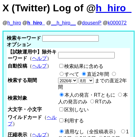
X (Twitter) Log of @
h_hiro_
@
h_hiro
@
h_hiro_
@
__h_hiro__
@
dousenP
@
k000072
検索キーワード
オプション
【試験運用中】除外キ
ーワード
（
ヘルプ
）
自動投稿
（
ヘルプ
）
検索結果に含める
すべて
直近2年間
検索する期間
までの直近2年
間
本人の発言・RTともに
本
検索対象
人の発言のみ
RTのみ
大文字・小文字
区別しない
ワイルドカード
（
ヘル
利用する
プ
）
適用なし（全投稿表示）
1
圧縮表示
（
ヘルプ
）