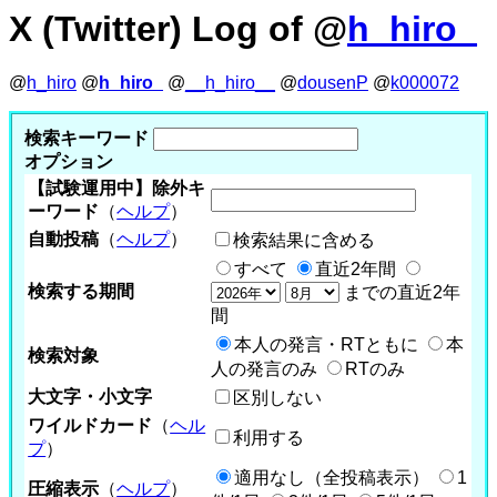
X (Twitter) Log of @
h_hiro_
@
h_hiro
@
h_hiro_
@
__h_hiro__
@
dousenP
@
k000072
検索キーワード
オプション
【試験運用中】除外キ
ーワード
（
ヘルプ
）
自動投稿
（
ヘルプ
）
検索結果に含める
すべて
直近2年間
検索する期間
までの直近2年
間
本人の発言・RTともに
本
検索対象
人の発言のみ
RTのみ
大文字・小文字
区別しない
ワイルドカード
（
ヘル
利用する
プ
）
適用なし（全投稿表示）
1
圧縮表示
（
ヘルプ
）