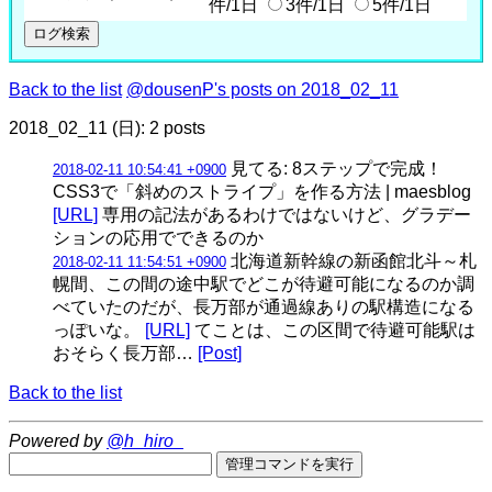
件/1日
3件/1日
5件/1日
Back to the list
@dousenP's posts on 2018_02_11
2018_02_11 (日): 2 posts
見てる: 8ステップで完成！
2018-02-11 10:54:41 +0900
CSS3で「斜めのストライプ」を作る方法 | maesblog
[URL]
専用の記法があるわけではないけど、グラデー
ションの応用でできるのか
北海道新幹線の新函館北斗～札
2018-02-11 11:54:51 +0900
幌間、この間の途中駅でどこが待避可能になるのか調
べていたのだが、長万部が通過線ありの駅構造になる
っぽいな。
[URL]
てことは、この区間で待避可能駅は
おそらく長万部…
[Post]
Back to the list
Powered by
@h_hiro_