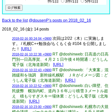
件/1日
3件/1日
5件/1日
Back to the list
@dousenP's posts on 2018_02_16
2018_02_16 (金): 14 posts
次回は2/22（木）に実施しま
2018-02-16 00:24:04 +0900
す。 / 札幌C++勉強会/もくもく会 #104 を公開しまし
た！
[URL]
RT @doshinweb: 日高道の日高
2018-02-16 10:22:38 +0900
門別―日高厚賀、４月２１日午後４時開通：どうしん
電子版（北海道新聞）
[URL]
RT @doshinweb: 「大東案」混
2018-02-16 10:22:43 +0900
雑緩和を強調 新幹線札幌駅 ＪＲがイメージ図：ど
うしん電子版（北海道新聞）
[URL]
RT @doshinweb: 白い障壁、住
2018-02-16 10:22:52 +0900
民疲弊 幌加内町、道内３６年ぶり積雪３メートル超
え 積もりすぎスキー場休業：どうしん電子版（北海
道新聞）
[URL]
RT @doshinweb: 札幌市の大規
2018-02-16 10:23:00 +0900
模会議場、パークホテル敷地に建設へ ５千人規模、