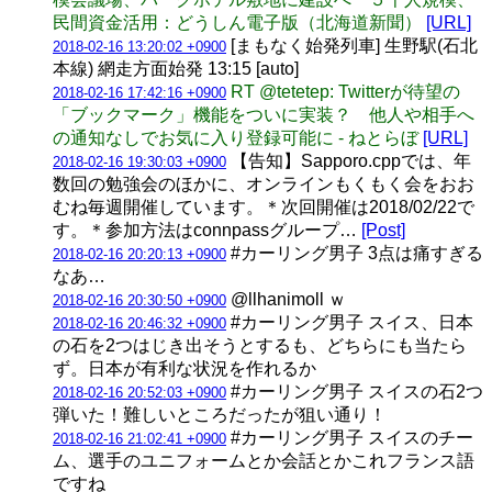
民間資金活用：どうしん電子版（北海道新聞）
[URL]
[まもなく始発列車] 生野駅(石北
2018-02-16 13:20:02 +0900
本線) 網走方面始発 13:15 [auto]
RT @tetetep: Twitterが待望の
2018-02-16 17:42:16 +0900
「ブックマーク」機能をついに実装？ 他人や相手へ
の通知なしでお気に入り登録可能に - ねとらぼ
[URL]
【告知】Sapporo.cppでは、年
2018-02-16 19:30:03 +0900
数回の勉強会のほかに、オンラインもくもく会をおお
むね毎週開催しています。＊次回開催は2018/02/22で
す。＊参加方法はconnpassグループ…
[Post]
#カーリング男子 3点は痛すぎる
2018-02-16 20:20:13 +0900
なあ…
@llhanimoll ｗ
2018-02-16 20:30:50 +0900
#カーリング男子 スイス、日本
2018-02-16 20:46:32 +0900
の石を2つはじき出そうとするも、どちらにも当たら
ず。日本が有利な状況を作れるか
#カーリング男子 スイスの石2つ
2018-02-16 20:52:03 +0900
弾いた！難しいところだったが狙い通り！
#カーリング男子 スイスのチー
2018-02-16 21:02:41 +0900
ム、選手のユニフォームとか会話とかこれフランス語
ですね