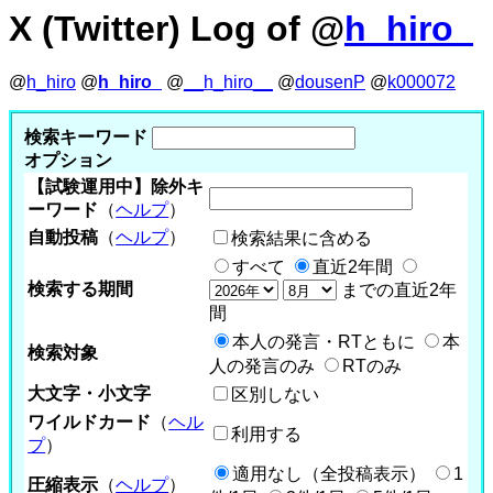
X (Twitter) Log of @
h_hiro_
@
h_hiro
@
h_hiro_
@
__h_hiro__
@
dousenP
@
k000072
検索キーワード
オプション
【試験運用中】除外キ
ーワード
（
ヘルプ
）
自動投稿
（
ヘルプ
）
検索結果に含める
すべて
直近2年間
検索する期間
までの直近2年
間
本人の発言・RTともに
本
検索対象
人の発言のみ
RTのみ
大文字・小文字
区別しない
ワイルドカード
（
ヘル
利用する
プ
）
適用なし（全投稿表示）
1
圧縮表示
（
ヘルプ
）