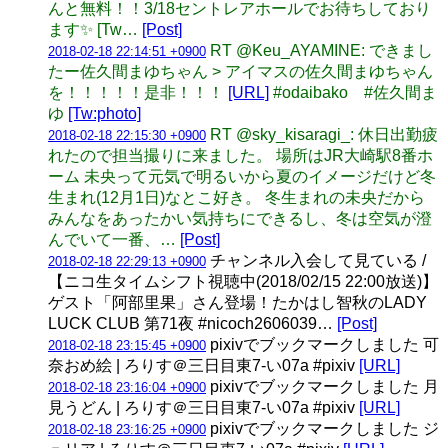
んと無料！！3/18セントレアホールでお待ちしており
ます✨ [Tw…
[Post]
RT @Keu_AYAMINE: できまし
2018-02-18 22:14:51 +0900
たー佐久間まゆちゃん > アイマスの佐久間まゆちゃん
を！！！！！是非！！！
[URL]
#odaibako #佐久間ま
ゆ
[Tw:photo]
RT @sky_kisaragi_: 休日出勤疲
2018-02-18 22:15:30 +0900
れたので担当撮りに来ました。 場所はJR大崎駅8番ホ
ーム 未央って元気で明るいから夏のイメージだけど冬
生まれ(12月1日)なとこ好き。 冬生まれの未央だから
みんなをあったかい気持ちにできるし、冬は空気が澄
んでいて一番、…
[Post]
チャンネル入会して見ている /
2018-02-18 22:29:13 +0900
【ニコ生タイムシフト視聴中(2018/02/15 22:00放送)】
ゲスト「阿部里果」さん登場！たかはし智秋のLADY
LUCK CLUB 第71夜 #nicoch2606039…
[Post]
pixivでブックマークしました 可
2018-02-18 23:15:45 +0900
奈おめ絵 | ろりす＠三日目東7-い07a #pixiv
[URL]
pixivでブックマークしました 月
2018-02-18 23:16:04 +0900
見うどん | ろりす＠三日目東7-い07a #pixiv
[URL]
pixivでブックマークしました ジ
2018-02-18 23:16:25 +0900