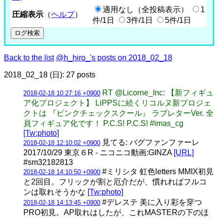
適用なし（全投稿表示）
1
圧縮表示
（
ヘルプ
）
件/1日
3件/1日
5件/1日
Back to the list
@h_hiro_'s posts on 2018_02_18
2018_02_18 (日): 27 posts
RT @Licorne_Inc: 【新フィギュ
2018-02-18 10:27:16 +0900
ア化プロジェクト】 LiPPSに続くリコルヌ新プロジェ
クトは 『ピンクチェックスクール』 ラブレターVer. 全
員フィギュア化です！ P.C.S! P.C.S! #imas_cg
[Tw:photo]
見てる: バグファンファーレ
2018-02-18 12:10:02 +0900
2017/10/29 東京６R - ニコニコ動画:GINZA
[URL]
#sm32182813
#ミリシタ 虹色letters MMIX初見
2018-02-18 14:10:50 +0900
と2回目。フリックが割と厄介だが、慣れればフルコ
ンは取れそうかな
[Tw:photo]
#デレステ 美に入り彩を穿つ
2018-02-18 14:13:45 +0900
PRO初見。AP取れはしたが、これMASTERの下のほ