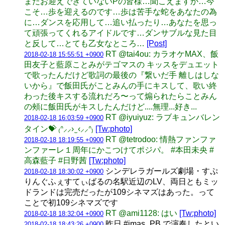
まだお迎えできていないPの皆様…聞こえますか…今
こそ…歩を迎えるのです…歩は苦手な蛇をあなたの為
に…ダンスを応用して…追い払ったり…あなたを思っ
て頑張ってくれるアイドルです…ダンサブルな見た目
と反して…とても乙女なところ…
[Post]
RT @tai4ou: カラオケMAX、飯
2018-02-18 15:55:51 +0900
田友子と藍原ことみがテゴマスの キッスをデュエット
で歌ったんだけど歌詞の最後の『繋いだ手 離しはしな
いから』で飯田氏がことみんの手にキスして、歌い終
わった後キスする流れだろ〜って煽られたらことみん
の頰に飯田氏がキスしたんだけど....無理...好き...
RT @iyuiyuz: ラブキュンバレン
2018-02-18 16:03:59 +0900
タイン💝 ₍ᐢ⸝⸝› ̫ ‹⸝⸝ᐢ₎
[Tw:photo]
RT @tetrodoo: 情熱ファンファ
2018-02-18 18:19:55 +0900
ンファーレ１周年にかこつけてポジパ。 #本田未央 #
高森藍子 #日野茜
[Tw:photo]
シンデレラガールズ劇場・すぷ
2018-02-18 18:30:02 +0900
りんぐふぇすてぃばるの名駅近辺のLV、両日ともミッ
ドランドは完売だったが109シネマズはあった。って
ことで初109シネマズです
RT @ami1128: はい
[Tw:photo]
2018-02-18 18:32:04 +0900
昨日 #imas_PB で演奏したとい
2018-02-18 18:43:26 +0900