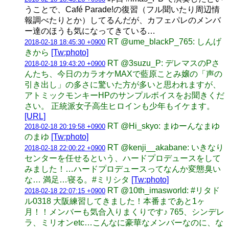
うことで、Café Parade!の復習（フル聞いたり周辺情
報調べたりとか）してるんだが、カフェパレのメンバ
ー達のほうも気になってきている…
RT @ume_blackP_765: しんげ
2018-02-18 18:45:30 +0900
きから
[Tw:photo]
RT @3suzu_P: デレマスのPさ
2018-02-18 19:43:20 +0900
んたち、今日のカラオケMAXで藍原ことみ嬢の「声の
引き出し」の多さに驚いた方が多いと思われますが、
アトミックモンキーHPのサンプルボイスをお聞きくだ
さい。 正統派女子高生ヒロインも少年もイケます。
[URL]
RT @Hi_skyo: まゆーんなまゆ
2018-02-18 20:19:58 +0900
のまゆ
[Tw:photo]
RT @kenji__akabane: いきなり
2018-02-18 22:00:22 +0900
センターを任せるという、ハードプロデュースをして
みました！…ハードプロデュースってなんか変態臭い
な… 満足…寝る。#ミリシタ
[Tw:photo]
RT @10th_imasworld: #リタド
2018-02-18 22:07:15 +0900
ル0318 大阪練習してきました！本番まであと1ヶ
月！！メンバーも気合入りまくりです♪ 765、シンデレ
ラ、ミリオンetc…こんなに豪華なメンバーなのに、な