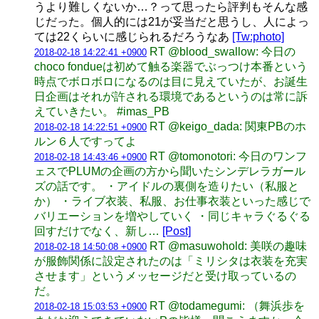
うより難しくないか…？って思ったら評判もそんな感
じだった。個人的には21が妥当だと思うし、人によっ
ては22くらいに感じられるだろうなあ
[Tw:photo]
RT @blood_swallow: 今日の
2018-02-18 14:22:41 +0900
choco fondueは初めて触る楽器でぶっつけ本番という
時点でボロボロになるのは目に見えていたが、お誕生
日企画はそれが許される環境であるというのは常に訴
えていきたい。 #imas_PB
RT @keigo_dada: 関東PBのホ
2018-02-18 14:22:51 +0900
ルン６人ですってよ
RT @tomonotori: 今日のワンフ
2018-02-18 14:43:46 +0900
ェスでPLUMの企画の方から聞いたシンデレラガール
ズの話です。 ・アイドルの裏側を造りたい（私服と
か） ・ライブ衣装、私服、お仕事衣装といった感じで
バリエーションを増やしていく ・同じキャラぐるぐる
回すだけでなく、新し…
[Post]
RT @masuwohold: 美咲の趣味
2018-02-18 14:50:08 +0900
が服飾関係に設定されたのは「ミリシタは衣装を充実
させます」というメッセージだと受け取っているの
だ。
RT @todamegumi: （舞浜歩を
2018-02-18 15:03:53 +0900