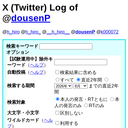
X (Twitter) Log of
@
dousenP
@
h_hiro
@
h_hiro_
@
__h_hiro__
@
dousenP
@
k000072
検索キーワード
オプション
【試験運用中】除外キ
ーワード
（
ヘルプ
）
自動投稿
（
ヘルプ
）
検索結果に含める
すべて
直近2年間
検索する期間
までの直近2年
間
本人の発言・RTともに
本
検索対象
人の発言のみ
RTのみ
大文字・小文字
区別しない
ワイルドカード
（
ヘル
利用する
プ
）