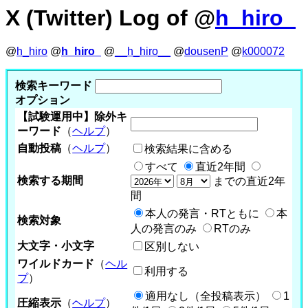
X (Twitter) Log of @
h_hiro_
@
h_hiro
@
h_hiro_
@
__h_hiro__
@
dousenP
@
k000072
検索キーワード
オプション
【試験運用中】除外キ
ーワード
（
ヘルプ
）
自動投稿
（
ヘルプ
）
検索結果に含める
すべて
直近2年間
検索する期間
までの直近2年
間
本人の発言・RTともに
本
検索対象
人の発言のみ
RTのみ
大文字・小文字
区別しない
ワイルドカード
（
ヘル
利用する
プ
）
適用なし（全投稿表示）
1
圧縮表示
（
ヘルプ
）