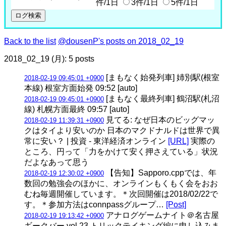
件/1日
3件/1日
5件/1日
Back to the list
@dousenP's posts on 2018_02_19
2018_02_19 (月): 5 posts
[まもなく始発列車] 姉別駅(根室
2018-02-19 09:45:01 +0900
本線) 根室方面始発 09:52 [auto]
[まもなく最終列車] 鶴沼駅(札沼
2018-02-19 09:45:01 +0900
線) 札幌方面最終 09:57 [auto]
見てる: なぜ日本のビッグマッ
2018-02-19 11:39:31 +0900
クはタイより安いのか 日本のマクドナルドは世界で異
常に安い？ | 投資 - 東洋経済オンライン
[URL]
実際の
ところ、円って「力をかけて安く押さえている」状況
だよなあって思う
【告知】Sapporo.cppでは、年
2018-02-19 12:30:02 +0900
数回の勉強会のほかに、オンラインもくもく会をおお
むね毎週開催しています。＊次回開催は2018/02/22で
す。＊参加方法はconnpassグループ…
[Post]
アナログゲームナイト＠名古屋
2018-02-19 19:13:42 +0900
ギークバー vol.23 トリックテイキング編に申し込みま