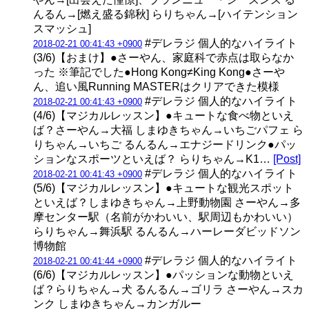
んるん→[燃え盛る錦秋] らりちゃん→[ハイテンション
スマッシュ]
#デレラジ 個人的なハイライト
2018-02-21 00:41:43 +0900
(3/6)【おまけ】●さーやん、家庭科で赤点は取らなか
った ※筆記でした●Hong Kong≠King Kong●さーや
ん、追い風Running MASTERはクリアできた模様
#デレラジ 個人的なハイライト
2018-02-21 00:41:43 +0900
(4/6)【マジカルレッスン】●キュートな食べ物といえ
ば？さーやん→大福 しまゆきちゃん→いちごパフェ ら
りちゃん→いちご るんるん→エナジードリンク●パッ
ションなスポーツといえば？ らりちゃん→K1…
[Post]
#デレラジ 個人的なハイライト
2018-02-21 00:41:43 +0900
(5/6)【マジカルレッスン】●キュートな観光スポット
といえば？しまゆきちゃん→上野動物園 さーやん→多
摩センター駅（名前がかわいい、駅周辺もかわいい）
らりちゃん→舞浜駅 るんるん→ハーレーダビッドソン
博物館
#デレラジ 個人的なハイライト
2018-02-21 00:41:44 +0900
(6/6)【マジカルレッスン】●パッションな動物といえ
ば？らりちゃん→犬 るんるん→ゴリラ さーやん→スカ
ンク しまゆきちゃん→カンガルー