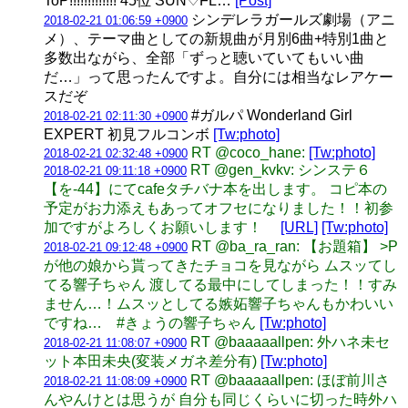
ToP!!!!!!!!!!!!! 45位 SUN♡FL…
[Post]
シンデレラガールズ劇場（アニ
2018-02-21 01:06:59 +0900
メ）、テーマ曲としての新規曲が月別6曲+特別1曲と
多数出ながら、全部「ずっと聴いていてもいい曲
だ…」って思ったんですよ。自分には相当なレアケー
スだぞ
#ガルパ Wonderland Girl
2018-02-21 02:11:30 +0900
EXPERT 初見フルコンボ
[Tw:photo]
RT @coco_hane:
[Tw:photo]
2018-02-21 02:32:48 +0900
RT @gen_kvkv: シンステ６
2018-02-21 09:11:18 +0900
【を-44】にてcafeタチバナ本を出します。 コピ本の
予定がお力添えもあってオフセになりました！！初参
加ですがよろしくお願いします！
[URL]
[Tw:photo]
RT @ba_ra_ran: 【お題箱】 >P
2018-02-21 09:12:48 +0900
が他の娘から貰ってきたチョコを見ながら ムスッてし
てる響子ちゃん 渡してる最中にしてしまった！！すみ
ません…！ムスッとしてる嫉妬響子ちゃんもかわいい
ですね… #きょうの響子ちゃん
[Tw:photo]
RT @baaaaallpen: 外ハネ未セ
2018-02-21 11:08:07 +0900
ット本田未央(変装メガネ差分有)
[Tw:photo]
RT @baaaaallpen: ほぼ前川さ
2018-02-21 11:08:09 +0900
んやんけとは思うが 自分も同じくらいに切った時外ハ