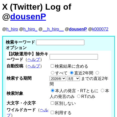
X (Twitter) Log of
@
dousenP
@
h_hiro
@
h_hiro_
@
__h_hiro__
@
dousenP
@
k000072
検索キーワード
オプション
【試験運用中】除外キ
ーワード
（
ヘルプ
）
自動投稿
（
ヘルプ
）
検索結果に含める
すべて
直近2年間
検索する期間
までの直近2年
間
本人の発言・RTともに
本
検索対象
人の発言のみ
RTのみ
大文字・小文字
区別しない
ワイルドカード
（
ヘル
利用する
プ
）