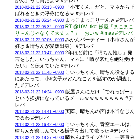
かん」って何だよｗ #デレパ
「小市くん」だと、マネから呼
2018-02-21 22:05:13 +0900
ばれるときの呼称になるｗ #デレパ
まっこまっこりーんｗ #デレパ
2018-02-21 22:05:24 +0900
RT @10V_tkc: 飯屋「まこまこ
2018-02-21 22:05:32 +0900
り～んじゃなくて大丈夫？」 おいｗ #imas #デレパ
みかんパーティー（小市さんが
2018-02-21 22:07:05 +0900
好き＆晴ちんが愛媛出身） #デレパ
2年ほど前に「晴ちん推し」発
2018-02-21 22:10:47 +0900
言をしたこいっちゃん、マネに「晴が来たら絶対受け
たい」と伝えていた #デレパ
こいっちゃん、晴ちん役をする
2018-02-21 22:11:45 +0900
にあたって、小6女子がどんなことを話すのか調査し
た #デレパ
飯屋さんにだけ「でれっぱー」
2018-02-21 22:14:24 +0900
という挨拶になっているメールｗｗｗｗｗｗｗｗ #デ
レパ
実際、晴ちんの声は本当なじん
2018-02-21 22:14:41 +0900
でるわ #デレパ
こいっちゃん、青空エールは、
2018-02-21 22:16:42 +0900
晴ちんが楽しんでいる様子を出して歌った #デレパ
晴ちんはライブだと、一等賞み
2018-02-21 22:18:37 +0900