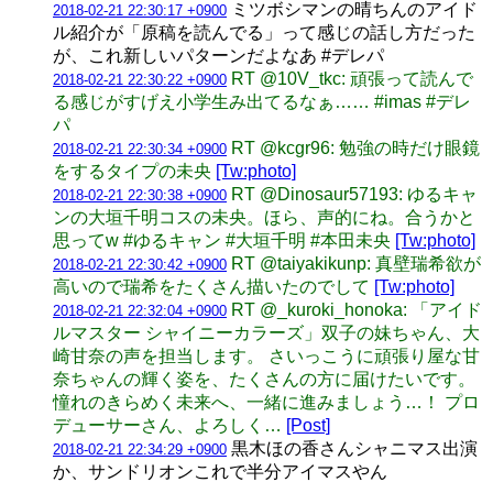
ミツボシマンの晴ちんのアイド
2018-02-21 22:30:17 +0900
ル紹介が「原稿を読んでる」って感じの話し方だった
が、これ新しいパターンだよなあ #デレパ
RT @10V_tkc: 頑張って読んで
2018-02-21 22:30:22 +0900
る感じがすげえ小学生み出てるなぁ…… #imas #デレ
パ
RT @kcgr96: 勉強の時だけ眼鏡
2018-02-21 22:30:34 +0900
をするタイプの未央
[Tw:photo]
RT @Dinosaur57193: ゆるキャ
2018-02-21 22:30:38 +0900
ンの大垣千明コスの未央。ほら、声的にね。合うかと
思ってw #ゆるキャン #大垣千明 #本田未央
[Tw:photo]
RT @taiyakikunp: 真壁瑞希欲が
2018-02-21 22:30:42 +0900
高いので瑞希をたくさん描いたのでして
[Tw:photo]
RT @_kuroki_honoka: 「アイド
2018-02-21 22:32:04 +0900
ルマスター シャイニーカラーズ」双子の妹ちゃん、大
崎甘奈の声を担当します。 さいっこうに頑張り屋な甘
奈ちゃんの輝く姿を、たくさんの方に届けたいです。
憧れのきらめく未来へ、一緒に進みましょう…！ プロ
デューサーさん、よろしく…
[Post]
黒木ほの香さんシャニマス出演
2018-02-21 22:34:29 +0900
か、サンドリオンこれで半分アイマスやん