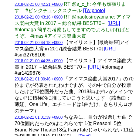
RT @s_c_h: 今年も頑張りま
2018-02-21 00:42:21 +0900
す #ピンクチェックスクール
[Tw:photo]
RT @naotosiroyamahe: アイマ
2018-02-21 00:43:16 +0900
ス楽曲大賞 in 2017 ～総合結果 BEST70～
[URL]
#blomaga 簡単な考察もしてますのでよろしければど
うぞ。 #imas #アイマス楽曲大賞
【マイリスト】[最終結果]アイ
2018-02-21 00:44:18 +0900
マス楽曲大賞 in 2017[総合結果 BEST70]
[URL]
#sm32768106
【マイリスト】アイマス楽曲大
2018-02-21 00:44:35 +0900
賞 in 2017 ～総合結果 BEST70～
[URL]
#blomaga
#ar1429676
「アイマス楽曲大賞2017」の70
2018-02-21 01:00:46 +0900
位までが発表されたわけですが、その中で自分が投票
したけど70位圏外だった曲、2018年はデレがメインで
ないPに積極的に推していこうと思います （該当曲：
薄紅、One Life、エチュードは1曲だけ、きらりんロボ
のテーマ）
ちなみに、自分が投票した曲で
2018-02-21 01:01:39 +0900
70位圏内だったのはこれらです 1位 Reason!! 5位
Brand New Theater! 8位 FairyTaleじゃいられない 11位