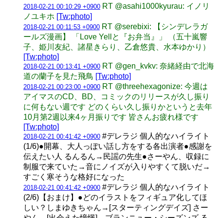
RT @asahi1000kyurau: イノリ
2018-02-21 00:10:29 +0900
ノユキホ
[Tw:photo]
RT @serebixi: 【シンデレラガ
2018-02-21 00:11:53 +0900
ールズ漫画】 「Love Yellと『お弁当』」 （五十嵐響
子、姫川友紀、諸星きらり、乙倉悠貴、水本ゆかり）
[Tw:photo]
RT @gen_kvkv: 奈緒経由で北海
2018-02-21 00:13:41 +0900
道の蘭子を見た飛鳥
[Tw:photo]
RT @threehexagonize: 今週は
2018-02-21 00:23:00 +0900
アイマスのCD、BD、コミックのリリースが久し振り
に何もない週です どのくらい久し振りかというと去年
10月第2週以来4ヶ月振りです 皆さんお疲れ様です
[Tw:photo]
#デレラジ 個人的なハイライト
2018-02-21 00:41:42 +0900
(1/6)●開幕、大人っぽい話し方をする各出演者●感謝を
伝えたい人 るんるん→民謡の先生●さーやん、収録に
制服で来ていた→音にノイズが入りやすくて脱いだ→
すごく寒そうな格好になった
#デレラジ 個人的なハイライト
2018-02-21 00:41:42 +0900
(2/6)【おまけ】●どのイラストをフィギュア化してほ
しい？しまゆきちゃん→[スターティングデイズ] さー
やん→[出会えた憧憬]、ブランニュー・シーズンズ る