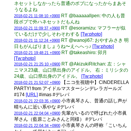
ネセットしなかったら普通のボブになったからまあそ
うなるよね
RT @baaaaallpen: 中の人も普
2018-02-21 11:08:10 +0900
段ボブで外ハネセットだもんね
RT @esoramizu: マフラーが似
2018-02-21 11:09:37 +0900
ているだけで少しそわそわする
[Tw:photo]
RT @wanoji67: おやすみさき 明
2018-02-21 11:12:24 +0900
日もがんばりましょうね〜えへへっ♪
[Tw:photo]
RT @takeashiro: 卯月
2018-02-21 19:48:21 +0900
[Tw:photo]
RT @AkizukiRitchan: 左：シャ
2018-02-21 21:25:10 +0900
ニマス23歳、山口県出身のアイドル。 右：ミリシタの
24歳、山口県出身のアイドル。
[Tw:photo]
【ニコ生視聴中】CINDERELLA
2018-02-21 21:52:07 +0900
PARTY! from アイドルマスターシンデレラガールズ
#174
[URL]
#imas #デレパ
小市眞琴さん、普通の話し声が
2018-02-21 22:03:35 +0900
晴ちんに近い系やな #デレパ
先輩がいるので呼ばれた小市眞
2018-02-21 22:04:04 +0900
琴さん（藍原ことみさんと同様） #デレパ
小市眞琴さんの呼称「こいちん
2018-02-21 22:04:34 +0900