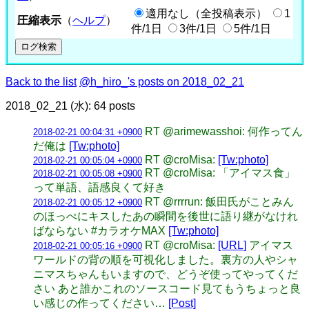
適用なし（全投稿表示）
1
圧縮表示
（
ヘルプ
）
件/1日
3件/1日
5件/1日
Back to the list
@h_hiro_'s posts on 2018_02_21
2018_02_21 (水): 64 posts
RT @arimewasshoi: 何作ってん
2018-02-21 00:04:31 +0900
だ俺は
[Tw:photo]
RT @croMisa:
[Tw:photo]
2018-02-21 00:05:04 +0900
RT @croMisa: 「アイマス食」
2018-02-21 00:05:08 +0900
って単語、語感良くて好き
RT @rrrrun: 飯田氏がことみん
2018-02-21 00:05:12 +0900
のほっぺにキスしたあの瞬間を後世に語り継がなけれ
ばならない #カラオケMAX
[Tw:photo]
RT @croMisa:
[URL]
アイマス
2018-02-21 00:05:16 +0900
ワールドの背の順を可視化しました。裏方の人やシャ
ニマスちゃんもいますので、どうぞ使ってやってくだ
さい あと誰かこれのソースコード見てもうちょっと良
い感じの作ってください…
[Post]