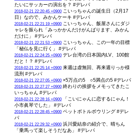
たいにサッカーの演出を？ #デレパ
こいっちゃんの誕生日（2月17
2018-02-21 22:20:45 +0900
日）なので、みかんケーキ #デレパ
こいっちゃん、飯屋さんにダジ
2018-02-21 22:21:19 +0900
ャレを振られ「みっかかんだけがんばります、みかん
だけに」 #デレパ
こいっちゃん、この一年の目標
2018-02-21 22:21:53 +0900
「秘仏を見に行く」 #デレパ
デレ台湾の日本国内LV、100館
2018-02-21 22:24:25 +0900
だと！？ #デレパ
来週は虚無回、再来週りっか様
2018-02-21 22:25:14 +0900
流刑 #デレパ
×5万点の5 ○5満点の5 #デレパ
2018-02-21 22:27:05 +0900
終わりの挨拶をメモってきたこ
2018-02-21 22:27:27 +0900
いっちゃん #デレパ
「こいにゃんに恋するにゃん！
2018-02-21 22:28:16 +0900
小市眞琴でした」 #デレパ
ペットボトルボウリング #デレ
2018-02-21 22:28:45 +0900
パ
浜川愛結奈の紹介で、晴ちん
2018-02-21 22:29:32 +0900
「乗馬って楽しそうだなあ」 #デレパ