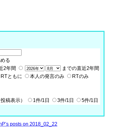
含める
近2年間
までの直近2年間
RTともに
本人の発言のみ
RTのみ
全投稿表示）
1件/1日
3件/1日
5件/1日
P's posts on 2018_02_22