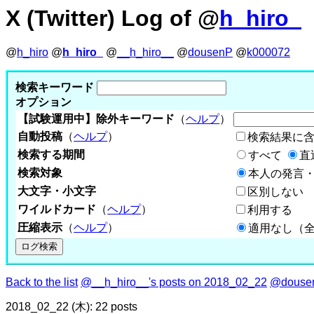
X (Twitter) Log of @
h_hiro_
@
h_hiro
@
h_hiro_
@
__h_hiro__
@
dousenP
@
k000072
検索キーワード
オプション
【試験運用中】除外キーワード
（
ヘルプ
）
自動投稿
（
ヘルプ
）
検索結果に
検索する期間
すべて
直
検索対象
本人の発言・
大文字・小文字
区別しない
ワイルドカード
（
ヘルプ
）
利用する
圧縮表示
（
ヘルプ
）
適用なし（
Back to the list
@__h_hiro__'s posts on 2018_02_22
@dousen
2018_02_22 (木): 22 posts