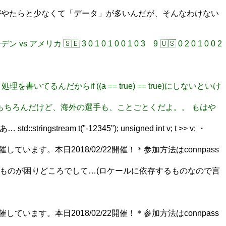
シュ」がやたらと少なくて「データ」が多いんだが、そんなわけない
🇪 3 0 1 0 1 0 0 1 0 3 9 🇺🇸 0 2 0 1 0 0 2
う処理を書いてるんだからif ((a == true) == true)にしないといけ
選手はもちろんだけど、海外の選手も、ことごとくだよ。。 もはや
m t("-12345"); unsigned int v; t >> v; ・
います。本日2018/02/22開催！＊参加方法はconnpass
そのものが困りどころでして…(ロケールに依存するものなので言
います。本日2018/02/22開催！＊参加方法はconnpass