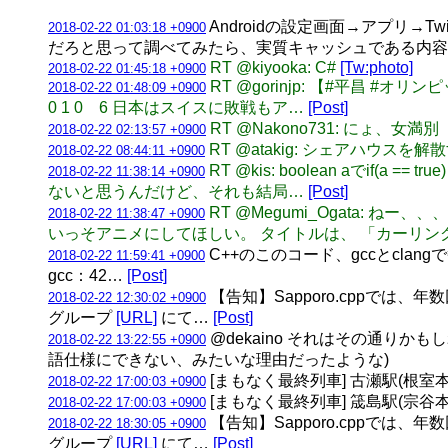
Androidの設定画面→アプリ→
2018-02-22 01:03:18 +0900
だろと思って調べてみたら、実質キャッシュである内
RT @kiyooka: C#
[Tw:photo]
2018-02-22 01:45:18 +0900
RT @gorinjp: 【#平昌 #オリンピ
2018-02-22 01:48:09 +0900
0 1 0 6 日本はスイスに敗戦もア…
[Post]
RT @Nakono731: にょ、女満別
2018-02-22 02:13:57 +0900
RT @atakig: シェアハウス
2018-02-22 08:44:11 +0900
RT @kis: boolean aでif(a
2018-02-22 11:38:14 +0900
ないと思うんだけど、それも結局…
[Post]
RT @Megumi_Ogata:
2018-02-22 11:38:47 +0900
いっそアニメにしてほしい。 タイトルは、 「カーリング!
C++のこのコード、gccとclangで挙動が
2018-02-22 11:59:41 +0900
gcc：42…
[Post]
【告知】Sapporo.cppでは、
2018-02-22 12:30:02 +0900
グループ
[URL]
にて…
[Post]
@dekaino それはその通り
2018-02-22 13:22:55 +0900
語仕様にできない、みたいな理由だったような)
[まもなく最終列車] 古瀬駅(根室本線) 
2018-02-22 17:00:03 +0900
[まもなく最終列車] 筬島駅(宗谷本線) 
2018-02-22 17:00:03 +0900
【告知】Sapporo.cppでは、
2018-02-22 18:30:05 +0900
グループ
[URL]
にて…
[Post]