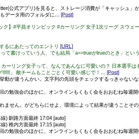
Twitter(公式アプリ)を見ると、ストレージ消費が「キャッ
容もデータ用のフォルダに…
[Post]
ック】#平昌オリンピック #カーリング 女子1次リーグ スウェーデン vs アメリカ 
を解散するにあたってのエントリ
[URL]
 == true) って書けっていう人、でも結局「a==trueがtrueのとき」とい
 ねー、、、 カーリング女子って、なんであんなに可愛いの？ 日本
!!!!!」 敵チームもことごとく可愛い感じで！…
[Post]
違うんかい。文字列の先頭をチェックするっきゃないなあ… std::stringstrea
年数回の勉強会のほかに、オンラインもくもく会をおおむね毎週開催して
かもしれません。がどちらにせよ、環境によって結果が違うこと
釧路方面最終 17:04 [auto]
稚内方面最終 17:15 [auto]
年数回の勉強会のほかに、オンラインもくもく会をおおむね毎週開催して