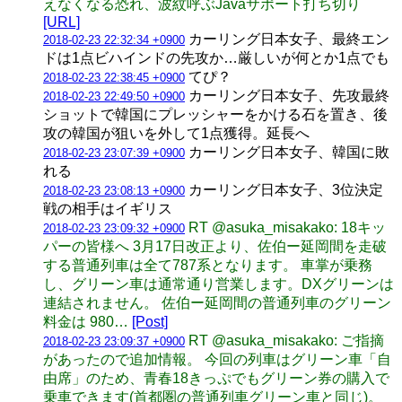
えなくなる恐れ、波紋呼ぶJavaサポート打ち切り
[URL]
カーリング日本女子、最終エン
2018-02-23 22:32:34 +0900
ドは1点ビハインドの先攻か…厳しいが何とか1点でも
てぴ？
2018-02-23 22:38:45 +0900
カーリング日本女子、先攻最終
2018-02-23 22:49:50 +0900
ショットで韓国にプレッシャーをかける石を置き、後
攻の韓国が狙いを外して1点獲得。延長へ
カーリング日本女子、韓国に敗
2018-02-23 23:07:39 +0900
れる
カーリング日本女子、3位決定
2018-02-23 23:08:13 +0900
戦の相手はイギリス
RT @asuka_misakako: 18キッ
2018-02-23 23:09:32 +0900
パーの皆様へ 3月17日改正より、佐伯ー延岡間を走破
する普通列車は全て787系となります。 車掌が乗務
し、グリーン車は通常通り営業します。DXグリーンは
連結されません。 佐伯ー延岡間の普通列車のグリーン
料金は 980…
[Post]
RT @asuka_misakako: ご指摘
2018-02-23 23:09:37 +0900
があったので追加情報。 今回の列車はグリーン車「自
由席」のため、青春18きっぷでもグリーン券の購入で
乗車できます(首都圏の普通列車グリーン車と同じ)。