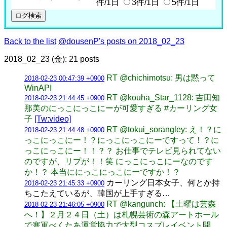
件/1日
3件/1日
5件/1日
Back to the list
@dousenP's posts on 2018_02_23
2018_02_23 (金): 21 posts
RT @chichimotsu: 男は黙って
2018-02-23 00:47:39 +0900
WinAPI
RT @kouha_Star_1128: 吉田知
2018-02-23 21:44:45 +0900
那美のにっこにっこにーが可愛すぎる #カーリング女
子
[Tw:video]
RT @tokui_sorangley: え！？に
2018-02-23 21:44:48 +0900
っこにっこにー！？にっこにっこにーですって！？に
っこにっこにー！！？？ お仕事でテレビ見られてない
のですが、リプが！！笑 にっこにっこにーなのです
か！？ 本当ににっこにっこにーですか！？
カーリング日本女子、何とか持
2018-02-23 21:45:33 +0900
ちこたえているが、韓国が上手すぎる…
RT @kangunch: 【土曜は芸森
2018-02-23 21:46:05 +0900
へ！】２月２４日（土）は札幌芸術の森アートホール
で寒軍べくたあ運営協力で大型コスプレイベント開