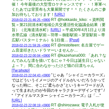
催！ 今年最後の大型雪ロケチャンスです・・！寒軍べ
くたあでは背景布も大量展開です＾＾ たくさんのご参
加お待ちしております！
[URL]
RT @hokkaido_kiko: ＜資料閲
2018-02-23 21:46:25 +0900
覧＞第21回清水町地域公共交通活性化協議会結果（要
旨）（北海道清水町）
[URL]
＞平成30年4月1日より清
水帯広線（清水駅前～羽帯～御影駅前～芽室駅前～帯
広駅バスターミナル）を1往復…
[Post]
RT @mistolteen: 名古屋でゲー
2018-02-23 21:59:26 +0900
ム音楽叩きたいドラマーいませんか…
RT @kazehana000: 「あれ？な
2018-02-23 22:00:04 +0900
んでみんな凛を描いてるにゃ？今日は誕生日じゃない
よ～？」 間に合わなかったけど猫の日凛ちゃん
[Tw:photo]
"じゃあ『シャイニーカラーズ』
2018-02-23 22:04:43 +0900
ではどういうイメージのアイドルがいいだろうかって
なった時に、そこに"柔らかさ"というキーワードが入
って生まれたのが今回のキャラクターデザインです" /
“『アイドルマスター シャイニーカラーズ』は「…”
[URL]
RT @shirozawa: 電子入札が使
2018-02-23 22:08:19 +0900