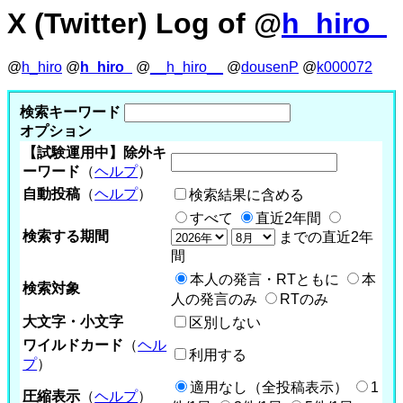
X (Twitter) Log of @
h_hiro_
@
h_hiro
@
h_hiro_
@
__h_hiro__
@
dousenP
@
k000072
検索キーワード
オプション
【試験運用中】除外キ
ーワード
（
ヘルプ
）
自動投稿
（
ヘルプ
）
検索結果に含める
すべて
直近2年間
検索する期間
までの直近2年
間
本人の発言・RTともに
本
検索対象
人の発言のみ
RTのみ
大文字・小文字
区別しない
ワイルドカード
（
ヘル
利用する
プ
）
適用なし（全投稿表示）
1
圧縮表示
（
ヘルプ
）