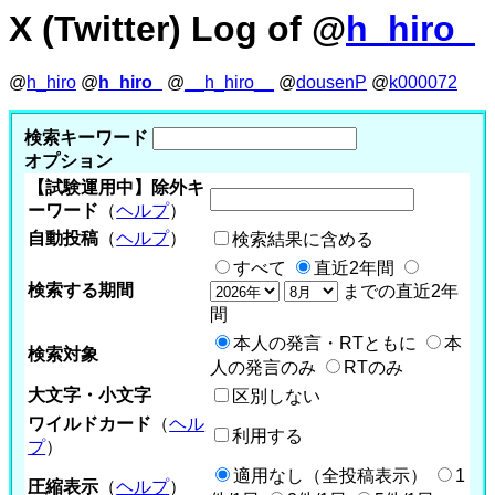
X (Twitter) Log of @
h_hiro_
@
h_hiro
@
h_hiro_
@
__h_hiro__
@
dousenP
@
k000072
検索キーワード
オプション
【試験運用中】除外キ
ーワード
（
ヘルプ
）
自動投稿
（
ヘルプ
）
検索結果に含める
すべて
直近2年間
検索する期間
までの直近2年
間
本人の発言・RTともに
本
検索対象
人の発言のみ
RTのみ
大文字・小文字
区別しない
ワイルドカード
（
ヘル
利用する
プ
）
適用なし（全投稿表示）
1
圧縮表示
（
ヘルプ
）