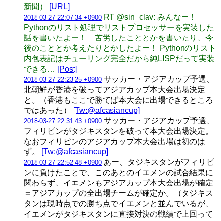
新聞）
[URL]
RT @sin_clav: みんなー！
2018-03-27 22:07:34 +0900
Pythonのリスト処理でリストプロセッサーを実装した
話を書いたよー！ 苦労したこととかを書いたり、今
後のこととか考えたりとかしたよー！ Pythonのリスト
内包表記はチューリング完全だから純LISPだって実装
できる…
[Post]
サッカー・アジアカップ予選、
2018-03-27 22:23:25 +0900
北朝鮮が香港を破ってアジアカップ本大会出場決定
と。（香港もここで勝てば本大会に出場できるところ
ではあった）
[Tw:@afcasiancup]
サッカー・アジアカップ予選、
2018-03-27 22:31:43 +0900
フィリピンがタジキスタンを破って本大会出場決定。
なおフィリピンのアジアカップ本大会出場は初のは
ず。
[Tw:@afcasiancup]
あー、タジキスタンがフィリピ
2018-03-27 22:52:48 +0900
ンに負けたことで、このあとのイエメンの試合結果に
関わらず、イエメンもアジアカップ本大会出場が確定
＝アジアカップの全出場チームが確定か。（タジキス
タンは現時点での勝ち点でイエメンと並んでいるが、
イエメンがタジキスタンに直接対決の戦績で上回って