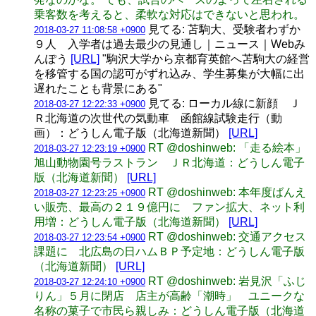
乗客数を考えると、柔軟な対応はできないと思われ。
見てる: 苫駒大、受験者わずか
2018-03-27 11:08:58 +0900
９人 入学者は過去最少の見通し｜ニュース｜Webみ
んぽう
[URL]
"駒沢大学から京都育英館へ苫駒大の経営
を移管する国の認可がずれ込み、学生募集が大幅に出
遅れたことも背景にある"
見てる: ローカル線に新顔 Ｊ
2018-03-27 12:22:33 +0900
Ｒ北海道の次世代の気動車 函館線試験走行（動
画）：どうしん電子版（北海道新聞）
[URL]
RT @doshinweb: 「走る絵本」
2018-03-27 12:23:19 +0900
旭山動物園号ラストラン ＪＲ北海道：どうしん電子
版（北海道新聞）
[URL]
RT @doshinweb: 本年度ばんえ
2018-03-27 12:23:25 +0900
い販売、最高の２１９億円に ファン拡大、ネット利
用増：どうしん電子版（北海道新聞）
[URL]
RT @doshinweb: 交通アクセス
2018-03-27 12:23:54 +0900
課題に 北広島の日ハムＢＰ予定地：どうしん電子版
（北海道新聞）
[URL]
RT @doshinweb: 岩見沢「ふじ
2018-03-27 12:24:10 +0900
りん」５月に閉店 店主が高齢「潮時」 ユニークな
名称の菓子で市民ら親しみ：どうしん電子版（北海道