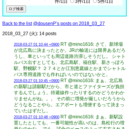
件/1日
3件/1日
5件/1日
Back to the list
@dousenP's posts on 2018_03_27
2018_03_27 (火): 14 posts
RT @mino1616: さて、新球場
2018-03-27 01:10:44 +0900
が北広島に決まったとか。JRの輸送には限界あるだろ
うし、車といっても周辺道路渋滞しそうだし。 シャト
ルバス出すとしても、北広島駅、福住駅、新さっぽろ
駅、野幌駅？ ２７４とか江別恵庭線とかまでシャトル
バス専用道路でも作ればいいのではないかと。
RT @mino1616: まぁ、北広島
2018-03-27 01:10:45 +0900
の新駅は請願駅だから、市と道とファイターズが負担
するんでしょう。待避線作ったりするのかどうかわか
りませんがね。。。 その前に増発が厳しいだろうから
どうなることやら。エアポートも増便するって決まっ
ていたはずだし。
RT @mino1616: まぁ、新駅設
2018-03-27 01:10:48 +0900
置したとしても、一番可能性が高いのは、島松行の増
発なのかな。 でも、試合のペースのよって左右される