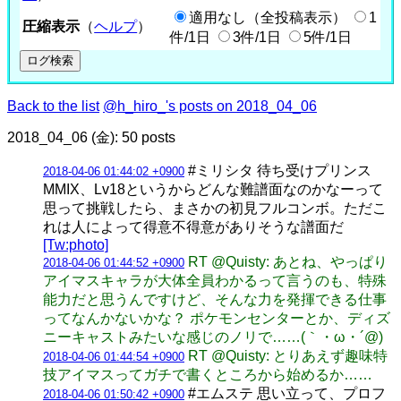
適用なし（全投稿表示）
1
圧縮表示
（
ヘルプ
）
件/1日
3件/1日
5件/1日
Back to the list
@h_hiro_'s posts on 2018_04_06
2018_04_06 (金): 50 posts
#ミリシタ 待ち受けプリンス
2018-04-06 01:44:02 +0900
MMIX、Lv18というからどんな難譜面なのかなーって
思って挑戦したら、まさかの初見フルコンボ。ただこ
れは人によって得意不得意がありそうな譜面だ
[Tw:photo]
RT @Quisty: あとね、やっぱり
2018-04-06 01:44:52 +0900
アイマスキャラが大体全員わかるって言うのも、特殊
能力だと思うんですけど、そんな力を発揮できる仕事
ってなんかないかな？ ポケモンセンターとか、ディズ
ニーキャストみたいな感じのノリで……(｀・ω・´@)
RT @Quisty: とりあえず趣味特
2018-04-06 01:44:54 +0900
技アイマスってガチで書くところから始めるか……
#エムステ 思い立って、プロフ
2018-04-06 01:50:42 +0900