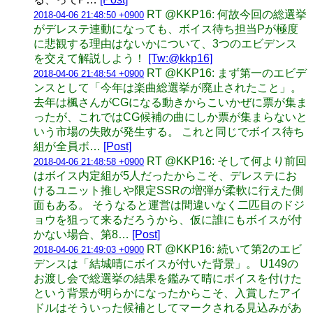
RT @KKP16: 何故今回の総選挙
2018-04-06 21:48:50 +0900
がデレステ連動になっても、ボイス待ち担当Pが極度
に悲観する理由はないかについて、3つのエビデンス
を交えて解説しよう！
[Tw:@kkp16]
RT @KKP16: まず第一のエビデ
2018-04-06 21:48:54 +0900
ンスとして「今年は楽曲総選挙が廃止されたこと」。
去年は楓さんがCGになる動きからこいかぜに票が集ま
ったが、これではCG候補の曲にしか票が集まらないと
いう市場の失敗が発生する。 これと同じでボイス待ち
組が全員ボ…
[Post]
RT @KKP16: そして何より前回
2018-04-06 21:48:58 +0900
はボイス内定組が5人だったからこそ、デレステにお
けるユニット推しや限定SSRの増弾が柔軟に行えた側
面もある。 そうなると運営は間違いなく二匹目のドジ
ョウを狙って来るだろうから、仮に誰にもボイスが付
かない場合、第8…
[Post]
RT @KKP16: 続いて第2のエビ
2018-04-06 21:49:03 +0900
デンスは「結城晴にボイスが付いた背景」。 U149の
お渡し会で総選挙の結果を鑑みて晴にボイスを付けた
という背景が明らかになったからこそ、入賞したアイ
ドルはそういった候補としてマークされる見込みがあ