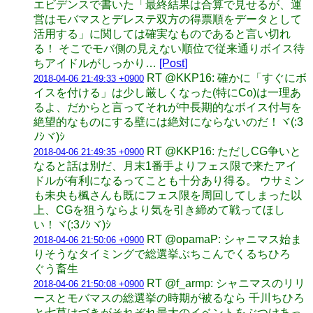
エビデンスで書いた「最終結果は合算で見せるが、運
営はモバマスとデレステ双方の得票順をデータとして
活用する」に関しては確実なものであると言い切れ
る！ そこでモバ側の見えない順位で従来通りボイス待
ちアイドルがしっかり…
[Post]
RT @KKP16: 確かに「すぐにボ
2018-04-06 21:49:33 +0900
イスを付ける」は少し厳しくなった(特にCo)は一理あ
るよ、だからと言ってそれが中長期的なボイス付与を
絶望的なものにする壁には絶対にならないのだ！ヾ(:3
ﾉｼヾ)ｼ
RT @KKP16: ただしCG争いと
2018-04-06 21:49:35 +0900
なると話は別だ、月末1番手よりフェス限で来たアイ
ドルが有利になるってことも十分あり得る。 ウサミン
も未央も楓さんも既にフェス限を周回してしまった以
上、CGを狙うならより気を引き締めて戦ってほし
い！ヾ(:3ﾉｼヾ)ｼ
RT @opamaP: シャニマス始ま
2018-04-06 21:50:06 +0900
りそうなタイミングで総選挙ぶちこんでくるちひろ
ぐう畜生
RT @f_armp: シャニマスのリリ
2018-04-06 21:50:08 +0900
ースとモバマスの総選挙の時期が被るなら 千川ちひろ
と七草はづきがそれぞれ最大のイベントをぶつけあっ