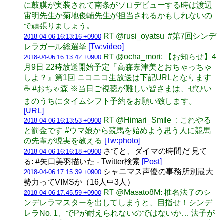
に鼓膜が実装されて南条がソロデビューする時は渡辺
宙明先生か菊地俊輔先生が担当されるかもしれないの
で頑張りましょう。
RT @rusi_oyatsu: #第7回シンデ
2018-04-06 16:13:16 +0900
レラガール総選挙
[Tw:video]
RT @ocha_mori: 【お知らせ】4
2018-04-06 16:13:42 +0900
月9日 22時放送開始予定『高森奈津美とおちゃっちゃ
しよ？』第1回 ニコニコ生放送は下記URLとなります
☕ #おちゃ森 ※当日ご視聴が難しい皆さまは、ぜひい
まのうちにタイムシフト予約をお願い致します。
[URL]
RT @Himari_Smile_: これやる
2018-04-06 16:13:53 +0900
と罰金です #ウマ娘から競馬を始めよう思う人に競馬
の先輩が現実を教える
[Tw:photo]
さてと、ダイマの時間だ 見て
2018-04-06 16:16:18 +0900
る: #矢口美羽描いた - Twitter検索
[Post]
シャニマス声優の事務所別最大
2018-04-06 17:15:39 +0900
勢力ってVIMSか（16人中3人）
RT @Masato8M: 椎名法子のシ
2018-04-06 17:45:59 +0900
ンデレラマスターを出してしまうと、目指せ！シンデ
レラNo. 1、でPが耐えられないのではないか… 法子が