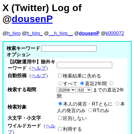
X (Twitter) Log of
@
dousenP
@
h_hiro
@
h_hiro_
@
__h_hiro__
@
dousenP
@
k000072
検索キーワード
オプション
【試験運用中】除外キ
ーワード
（
ヘルプ
）
自動投稿
（
ヘルプ
）
検索結果に含める
すべて
直近2年間
検索する期間
までの直近2年
間
本人の発言・RTともに
本
検索対象
人の発言のみ
RTのみ
大文字・小文字
区別しない
ワイルドカード
（
ヘル
利用する
プ
）