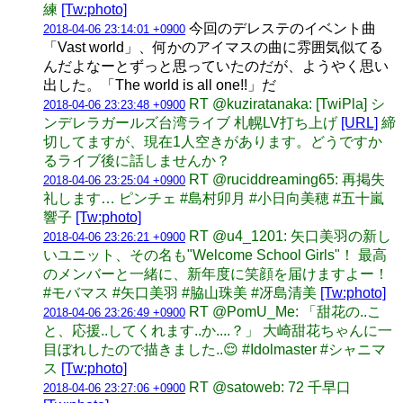
練
[Tw:photo]
今回のデレステのイベント曲
2018-04-06 23:14:01 +0900
「Vast world」、何かのアイマスの曲に雰囲気似てる
んだよなーとずっと思っていたのだが、ようやく思い
出した。「The world is all one!!」だ
RT @kuziratanaka: [TwiPla] シ
2018-04-06 23:23:48 +0900
ンデレラガールズ台湾ライブ 札幌LV打ち上げ
[URL]
締
切してますが、現在1人空きがあります。どうですか
るライブ後に話しませんか？
RT @ruciddreaming65: 再掲失
2018-04-06 23:25:04 +0900
礼します… ピンチェ #島村卯月 #小日向美穂 #五十嵐
響子
[Tw:photo]
RT @u4_1201: 矢口美羽の新し
2018-04-06 23:26:21 +0900
いユニット、その名も"Welcome School Girls"！ 最高
のメンバーと一緒に、新年度に笑顔を届けますよー！
#モバマス #矢口美羽 #脇山珠美 #冴島清美
[Tw:photo]
RT @PomU_Me: 「甜花の..こ
2018-04-06 23:26:49 +0900
と、応援..してくれます..か....？」 大崎甜花ちゃんに一
目ぼれしたので描きました..😌 #Idolmaster #シャニマ
ス
[Tw:photo]
RT @satoweb: 72 千早口
2018-04-06 23:27:06 +0900