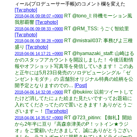
ィール(プロデューサー手帳)のコメント欄を変えた
[Tw:photo]
RT @tono_I: 待機モーション風
2018-04-06 09:08:07 +0900
我那覇響
[Tw:photo]
RT @RM_TSS: うごく智絵里
2018-04-06 09:08:33 +0900
[Tw:photo]
RT @mistrail037: 事務ぴよ三種
2018-04-06 09:38:28 +0900
盛り
[Tw:photo]
RT @hyamazaki_staff: 山崎はる
2018-04-06 14:17:21 +0900
かのスタッフアカウントを開設しました！ 今後活動情
報やオフショット写真等を発信していきます！ このあ
と正午には5月23日発売のソロデビューシングル「ゼ
ンゼントモダチ」の 店舗別オリジナル特典の絵柄を公
開予定となりますのでの…
[Post]
RT @bukiiro: 以前ツイートして
2018-04-06 14:32:08 +0900
たけど消してたにょた絵また見たいですってお題箱に
入れてくださってたので置いときます！ありがとうご
ざいます～！
[Tw:photo]
RT @723_pitinn: 【御礼】開始
2018-04-06 14:35:57 +0900
から2年半に亘り『高森奈津美のP！ットイン★ラジ
オ』をご愛顧いただきまして、誠にありがとうござい
ました。ラストボードに掲載されているドライバーの