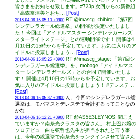
皆さまをお知らせ致します。#723p 次回からの新番組
『高森奈津美とおち…
[Post]
RT @imascg_chihiro: 「第7回
2018-04-06 15:05:10 +0900
シンデレラガール総選挙」の開催が決定いたしまし
た！ 今回は「アイドルマスター シンデレラガールズ
スターライトステージ」との連動開催です！ 開催は4
月10日の15時からを予定しています。お気に入りのア
イドルに投票しましょう…
[Post]
RT @imascg_stage: 「第7回シ
2018-04-06 15:05:25 +0900
ンデレラガール総選挙」を、mobage「アイドルマス
ター シンデレラガールズ」との合同で開催いたしま
す！ 開催は4月10日の15時からを予定しています。お
気に入りのアイドルに投票しましょう！ #デレステ…
[Post]
ん、今回のシンデレラガール総
2018-04-06 15:05:37 +0900
選挙は、モバマスとデレステで合計するってことなの
かな
RT @AS5E3LEYNOS: 聞こえ
2018-04-06 16:12:21 +0900
ていますか？南条光クラスタの皆さん。 村上巴お嬢の
ソロデビュー曲を弦哲也先生が担当されたと言う事
は、今年の総選挙で南条光をランクインさせて皆さん