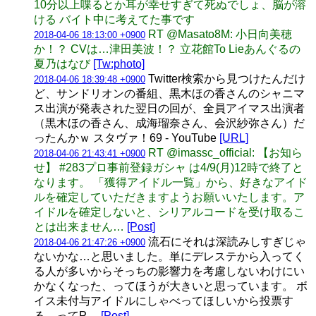
10分以上喋るとか耳が幸せすぎて死ぬでしょ、脳が溶
ける バイト中に考えてた事です
RT @Masato8M: 小日向美穂
2018-04-06 18:13:00 +0900
か！？ CVは…津田美波！？ 立花館To Lieあんぐるの
夏乃はなび
[Tw:photo]
Twitter検索から見つけたんだけ
2018-04-06 18:39:48 +0900
ど、サンドリオンの番組、黒木ほの香さんのシャニマ
ス出演が発表された翌日の回が、全員アイマス出演者
（黒木ほの香さん、成海瑠奈さん、会沢紗弥さん）だ
ったんかｗ スタヴァ！69 - YouTube
[URL]
RT @imassc_official: 【お知ら
2018-04-06 21:43:41 +0900
せ】 #283プロ事前登録ガシャ は4/9(月)12時で終了と
なります。 「獲得アイドル一覧」から、好きなアイド
ルを確定していただきますようお願いいたします。ア
イドルを確定しないと、シリアルコードを受け取るこ
とは出来ません…
[Post]
流石にそれは深読みしすぎじゃ
2018-04-06 21:47:26 +0900
ないかな…と思いました。単にデレステから入ってく
る人が多いからそっちの影響力を考慮しないわけにい
かなくなった、ってほうが大きいと思っています。 ボ
イス未付与アイドルにしゃべってほしいから投票す
る、ってP…
[Post]