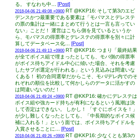
る。 すなわち中…
[Post]
RT @KKP16: そして第3のエビ
2018-04-06 21:49:08 +0900
デンスかつ最重要である要素は「モバマスとデレステ
の票の集計は一緒にまとめて行うとは一言も言ってい
ない」ことだ！ 運営はこちら側を見ているというか
ら、モバマスの得票率とデレステの得票率を別々に計
算してデータベース化…
[Post]
RT @KKP16: つまり「最終結果
2018-04-06 21:49:13 +0900
が全てボイス組で埋まったとしても、モバ側の得票率
がボイス待ちアイドル中心に傾いた場合、それを考慮
したサプボ選定が行われる」という見込みは間違いな
くある！ 初の合同選挙だからこそ、モバ/デレ内でのそ
れぞれの順位を比較して何かしらのデータに活かすの
は間違いないのだ！
RT @KKP16: 確かにデレステは
2018-04-06 21:49:24 +0900
ボイス組や強カード持ちが有利になるという風潮は決
して否定はできない。 しかし！ 「すぐにボイスを！」
が少し難しくなったとしても、「中長期的なボイス候
補に入れる！」という面では、ボイス待ちアイドルを
入賞させることに…
[Post]
RT @KKP16: 少なくとも第3の
2018-04-06 21:49:26 +0900