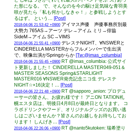
た形になる。 で、そんなのを今の駆け足気味な青羽美
咲が見たら「私も何かしなきゃ！」と参戦しようとす
るはず。 という…
[Post]
アイマス声優 声優事務所別最
2018-04-06 21:53:42 +0900
大勢力 765AS→アーツ デレ→アイム ミリ→俳協
SideM→アイム SC→VIMS
デレステNIGHT、∀NSWERと
2018-04-06 21:55:41 +0900
CINDERELLA MASTERからフルメンバーで生出演
で、映像出演がSpringからか
[Tw:@imas_columbia]
RT @imas_columbia: 公式サイ
2018-04-06 21:55:45 +0900
ト更新しました！ CINDERELLA MASTER049-051＆
MASTER SEASONS Spring&STARLIGHT
MASTER016 ∀NSWER発売記念ニコ生 デレステ
NIGHT☆×16決定！…
[Post]
RT @sapporo_anion: プロデュ
2018-04-06 22:21:48 +0900
ーサーの皆さん、お疲れ様です！ アニON TATION札
幌エスタ店は、明後日4月8日が最終日となります。 コ
ラボドリンクやフード、オリジナルグッズのお買い逃
しはございませんか？皆さんのお越しをお待ちしてお
ります！ しんげき…
[Post]
RT @nanto5kutoken: 瑞希塗り
2018-04-06 22:26:06 +0900