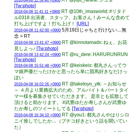
2018-04-08 11:39:46 +0900
[Tw:photo]
RT @10th_imasworld: #リタド
2018-04-08 11:41:11 +0900
ル0318 出演者、スタッフ、お客さん！みーんな含めて
打ち上げですよ！打ち上げ！
[URL]
5月19日じゃちと行けない…無
2018-04-08 11:42:00 +0900
念 > RT
RT @kinnotamadx: ねぇ、お花
2018-04-08 13:41:47 +0900
見しよっ♪
[Tw:photo]
RT @ru_dere: HARURUNRUN
2018-04-08 13:42:24 +0900
[Tw:photo]
RT @keiskeis: 都丸さんってウ
2018-04-08 15:51:48 +0900
マ娘声優だったけかと思ったら単に競馬好きなだけっ
ぽい
RT @taketoyo_ytk: ～お知らせ
2018-04-08 16:02:26 +0900
～ ４月より業務拡大のため、アルバイト＆パートタイ
マー様を募集させていただきます。 是非とも拡散して
頂けると助かります。 #武豊ゆたか寿しさんが武豊ゆ
たか寿しのツイートしてる
[Tw:photo]
RT @you1: 都丸さんやはりシロ
2018-04-08 16:34:10 +0900
ニイ推しでしたか…（ブチコ好きという話を聞いてい
た）