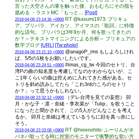
言った大空さんの掌を触った後、おもむろにその指を
舐める ・ラストMC「もっと…
[Post]
RT @kasumi1973: プリキュ
2018-04-08 23:14:36 +0900
ア、プリパラ、アイカツ、アイマスの「歌詞」に特徴
的な語句。 プリパラは3年9か月、何を歌ってきたの
か？～テキストマイニングによる分析～ プリキュアの
数字ブログ
[URL]
[Tw:photo]
@anagoP_ims もしよろしけれ
2018-04-08 23:21:10 +0900
ば、5/5の1枚をお願いしたいです。
#imas_cg_tw 今回のセトリ、台
2018-04-08 23:24:51 +0900
湾Pの曲の知名度を考慮してなのかわからないが、こ
こ1年くらいの曲は控えめに入れてきた感がある。セ
トリを斜め読みしてたら「これ3rdのころのセトリ
か？」って思うかもしれない。
（デレ台湾を見ての妄想） 卯
2018-04-08 23:32:12 +0900
月・かな子・凛・奈緒・李衣菜が「Tulip」を歌うこと
になったと聞かされて、この5人がどんなことを考え
るか。 卯月と奈緒は考えているうちに顔を真っ赤にし
そう。
RT @hieenohito: ふーりんがネ
2018-04-08 23:33:08 +0900
バネバ歌ってる時に控室のモニターで衝撃的な歌い方