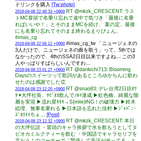
ドリンクを購入
[Tw:photo]
RT @mkzk_CRESCENT: ラス
2018-04-08 22:48:33 +0900
トMC冒頭で名乗り忘れて途中で気づき「最後に名乗
ればいいや！」とそのままMCを続け、 案の定、最後
にも名乗り忘れてそのまま終わるえりぴょん。
#imas_cg
#imas_cg_tw 「ニュージェネの
2018-04-08 22:56:12 +0900
3人だけで、ニュージェネの曲を歌う」って、5thでは
なかったので、4thのSSA2日目以来ですよね… この3
人やっぱりすばらしいんですわ…
RT @dankichi713: Blooming
2018-04-08 23:01:27 +0900
Daysのスイーツって歌詞があるところゆかちんに歌わ
せたのは感謝でした👏
RT @snao83: デレ台湾2日目ｵﾜ
2018-04-08 23:12:20 +0900
ﾀ ▶︎大坪社長、ﾀﾋﾟｵｶ飲んでﾉﾙﾏ達成 ▶︎虹色橋、綺麗な階
層を実現 ▶︎流れ星ｷｾｷ→S(mile)ING！の破壊力 ▶︎鈴木
絵理、無事名乗れる ▶︎日本語を忘れた佳村 ▶︎ｼﾞｬﾊﾟﾆｰ
ｽﾞｶﾜｲｲちょ…
[Post]
RT @mkzk_CRESCENT: 本日
2018-04-08 23:12:32 +0900
の大坪伝説 ・冒頭のキャラ挨拶で水を飲もうとしてタ
ピオカミルクティーを飲む ・中国語でキャラセリフを
言おう！のコーナーで「緊張して手汗が光ってる」と