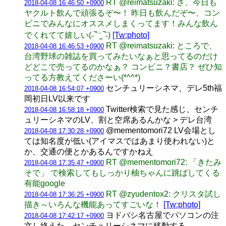
RT @reimatsuzaki: さ、今日も
2018-04-08 16:46:50 +0900
ヤクルト飲んで頑張るぞ〜！ 昨日も飲んだぞ〜、コン
ビニでみんなにオススメしまくってます！みんな飲ん
でくれてて嬉しい(˶‾᷄ ⁻̫ ‾᷅˵)
[Tw:photo]
RT @reimatsuzaki: ところで、
2018-04-08 16:46:53 +0900
台湾野球の雑誌を買ってみたいなぁと思ってるのだけ
どどこで売ってるのかなぁ？ コンビニ？書店？ ぜひ知
ってる方教えてくださーい(*^^*)
センチュリーシネマ、デレ5th福
2018-04-08 16:54:07 +0900
岡初日LV以来です
Twitter検索で見た感じ、センチ
2018-04-08 16:58:18 +0900
ュリーシネマのLV、割と空席あるんかな > デレ台湾
@mementomori72 LV会場とし
2018-04-08 17:30:28 +0900
ては知名度が低い(アイマスではあまり使われない)と
か、交通の便とかあるんですかねえ
RT @mementomori72: 「きたみ
2018-04-08 17:35:47 +0900
そで」 で検索してもしっかり柚ちゃんに跳ばしてくる
有能google
RT @zyudentox2: クリスタ試し
2018-04-08 17:36:25 +0900
描き～いろんな機能あってすごいな！
[Tw:photo]
ヨドバシ名古屋でパソコンの注
2018-04-08 17:42:17 +0900
文し終えた、センチュリーシネマに移動する