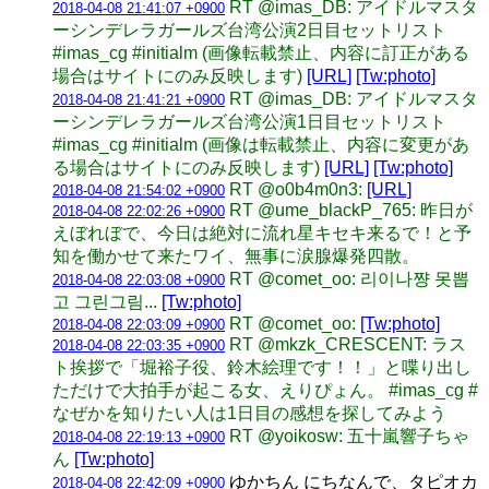
RT @imas_DB: アイドルマスタ
2018-04-08 21:41:07 +0900
ーシンデレラガールズ台湾公演2日目セットリスト
#imas_cg #initialm (画像転載禁止、内容に訂正がある
場合はサイトにのみ反映します)
[URL]
[Tw:photo]
RT @imas_DB: アイドルマスタ
2018-04-08 21:41:21 +0900
ーシンデレラガールズ台湾公演1日目セットリスト
#imas_cg #initialm (画像は転載禁止、内容に変更があ
る場合はサイトにのみ反映します)
[URL]
[Tw:photo]
RT @o0b4m0n3:
[URL]
2018-04-08 21:54:02 +0900
RT @ume_blackP_765: 昨日が
2018-04-08 22:02:26 +0900
えぼれぼで、今日は絶対に流れ星キセキ来るで！と予
知を働かせて来たワイ、無事に涙腺爆発四散。
RT @comet_oo: 리이나쨩 못뽑
2018-04-08 22:03:08 +0900
고 그린그림...
[Tw:photo]
RT @comet_oo:
[Tw:photo]
2018-04-08 22:03:09 +0900
RT @mkzk_CRESCENT: ラス
2018-04-08 22:03:35 +0900
ト挨拶で「堀裕子役、鈴木絵理です！！」と喋り出し
ただけで大拍手が起こる女、えりぴょん。 #imas_cg #
なぜかを知りたい人は1日目の感想を探してみよう
RT @yoikosw: 五十嵐響子ちゃ
2018-04-08 22:19:13 +0900
ん
[Tw:photo]
ゆかちん にちなんで、タピオカ
2018-04-08 22:42:09 +0900