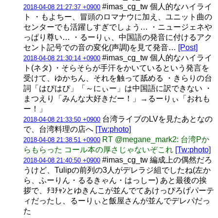
#imas_cg_tw 個人的なハイライ
2018-04-08 21:27:37 +0900
ト ・もよちー、冒頭のロマナウに加え、ユニット曲の
センターでも活躍しすぎでしょう… ・ニュージェネや
っぱり尊い… ・るーりぃ、中国語の発音に付けるアク
セント記号での音の変化(声調)を見て発音…
[Post]
#imas_cg_tw 個人的なハイライ
2018-04-08 21:30:14 +0900
ト(ネタ) ・そらそらが手汗をかいているという発言を
受けて、ゆかちん、それを触って舐める ・きらりの台
詞「はぴはぴ」「～にぃー」は中国語に訳できない ・
まつえり「みんな大好きだー！」→るーりぃ「おれも
ー！」
台湾ライブのLVを見たあとなの
2018-04-08 21:33:50 +0900
で、台湾料理の店へ
[Tw:photo]
RT @megane_mark2: 台湾Pか
2018-04-08 21:38:51 +0900
らもらった コール本の厚さじゃないぞこれ
[Tw:photo]
#imas_cg_tw 編成上の偶然だろ
2018-04-08 21:40:50 +0900
うけど、Tulipの前列の3人がデレラジ組でしたね(左か
ら、ふーりん・るるきゃん・はっしー) あと最後の挨
拶で、ﾁﾖﾁｬﾝとゆきんこが並んでてあけっぴろげパーテ
ィだったし、るーりぃと飯屋さんが並んでデレパだっ
た