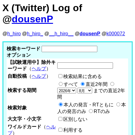
X (Twitter) Log of
@
dousenP
@
h_hiro
@
h_hiro_
@
__h_hiro__
@
dousenP
@
k000072
検索キーワード
オプション
【試験運用中】除外キ
ーワード
（
ヘルプ
）
自動投稿
（
ヘルプ
）
検索結果に含める
すべて
直近2年間
検索する期間
までの直近2年
間
本人の発言・RTともに
本
検索対象
人の発言のみ
RTのみ
大文字・小文字
区別しない
ワイルドカード
（
ヘル
利用する
プ
）