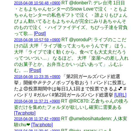
RT @donber7: デレ台湾 1日目
2018-04-08 10:56:48 +0900
・ともよちゃんセンターのSnow Loveで泣く ・ともよ
ちゃんセンターの私色ギフトで泣く ・誰よりもぴょん
ぴょん動いてるともよちゃんが完全にみりあちゃんそ
のもので泣く ・ハイファイデイズ、ちびっ子達を背負
って歌…
[Post]
RT @yoroduP: ライブのここだ
2018-04-08 10:57:59 +0900
けの話 大坪「ライブ後って太っちゃうんです」 ほう。
大坪「ライブで凄く動くから、食べても大丈夫だろう
ってついつい…」 なるほど。 大坪「楽屋への差し入れ
のお菓子とか、お弁当とかいっぱいあって」 ふむふ
む。…
[Post]
「第2回ガールズバンド総選
2018-04-08 11:23:35 +0900
挙」開催中🎉テクノポップを歌おう！バンドに投票し
たよ😍投票期間中は毎日1人1回まで投票できるよ💕 #
バンドリ #ガルパ #第2回ガールズバンド総選挙
[URL]
RT @RC870: 乙倉ちゃんの後ろ
2018-04-08 11:37:21 +0900
姿だけを集めたフォルダが欲しいし確実に需要ある
[Tw:photo]
RT @umebosihatudenn: 人体実
2018-04-08 11:37:42 +0900
験chu❤︎
[Tw:photo]
RT @juju_rarara: ジュ🎸