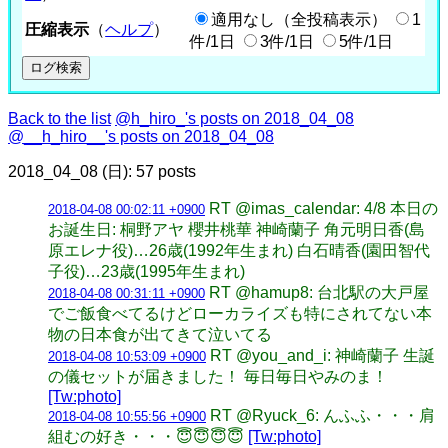
適用なし（全投稿表示）
1
圧縮表示
（
ヘルプ
）
件/1日
3件/1日
5件/1日
Back to the list
@h_hiro_'s posts on 2018_04_08
@__h_hiro__'s posts on 2018_04_08
2018_04_08 (日): 57 posts
RT @imas_calendar: 4/8 本日の
2018-04-08 00:02:11 +0900
お誕生日: 桐野アヤ 櫻井桃華 神崎蘭子 角元明日香(島
原エレナ役)…26歳(1992年生まれ) 白石晴香(園田智代
子役)…23歳(1995年生まれ)
RT @hamup8: 台北駅の大戸屋
2018-04-08 00:31:11 +0900
でご飯食べてるけどローカライズも特にされてない本
物の日本食が出てきて泣いてる
RT @you_and_i: 神崎蘭子 生誕
2018-04-08 10:53:09 +0900
の儀セットが届きました！ 毎日毎日やみのま！
[Tw:photo]
RT @Ryuck_6: んふふ・・・肩
2018-04-08 10:55:56 +0900
組むの好き・・・😇😇😇😇
[Tw:photo]