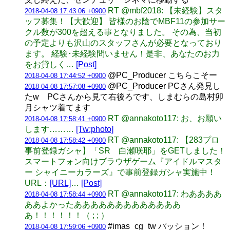
RT @mbf2018: 【未経験】スタ
2018-04-08 17:43:06 +0900
ッフ募集！【大歓迎】 皆様のお陰でMBF11の参加サー
クル数が300を超える事となりました。 その為、当初
の予定よりも沢山のスタッフさんが必要となっており
ます。 経験･未経験問いません！是非、あなたのお力
をお貸しく…
[Post]
@PC_Producer こちらこそー
2018-04-08 17:44:52 +0900
@PC_Producer PCさん発見し
2018-04-08 17:57:08 +0900
たw PCさんから見て右後ろです、しまむらの島村卯
月シャツ着てます
RT @annakoto117: お、お願い
2018-04-08 17:58:41 +0900
します………
[Tw:photo]
RT @annakoto117: 【283プロ
2018-04-08 17:58:42 +0900
事前登録ガシャ】「SR 白瀬咲耶」をGETしました！
スマートフォン向けブラウザゲーム『アイドルマスタ
ー シャイニーカラーズ』で事前登録ガシャ実施中！
URL：
[URL]
…
[Post]
RT @annakoto117: わああああ
2018-04-08 17:58:44 +0900
ああよかったあああああああああああああ
あ！！！！！！（ ; ; ）
#imas_cg_tw パッション！
2018-04-08 17:59:06 +0900