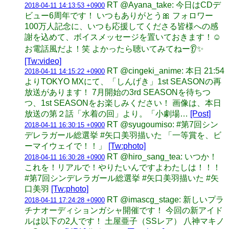
RT @Ayana_take: 今日はCDデ
2018-04-11 14:13:53 +0900
ビュー6周年です！ いつもありがとう🎀 フォロワー
100万人記念に、いつも応援してくださる皆様への感
謝を込めて、ボイスメッセージを置いておきます！☺️
お電話風だよ！笑 よかったら聴いてみてねー👂✨
[Tw:video]
RT @cingeki_anime: 本日 21:54
2018-04-11 14:15:22 +0900
よりTOKYO MXにて、「しんげき」1st SEASONの再
放送があります！ 7月開始の3rd SEASONを待ちつ
つ、1st SEASONをお楽しみください！ 画像は、本日
放送の第２話「水着の回」より。「小劇場…
[Post]
RT @syugoumiso: #第7回シン
2018-04-11 16:30:15 +0900
デレラガール総選挙 #矢口美羽描いた 「一等賞を、ビ
ーマイウェイで！！」
[Tw:photo]
RT @hiro_sang_tea: いつか！
2018-04-11 16:30:28 +0900
これを！リアルで！やりたいんですよわたしは！！！
#第7回シンデレラガール総選挙 #矢口美羽描いた #矢
口美羽
[Tw:photo]
RT @imascg_stage: 新しいプラ
2018-04-11 17:24:28 +0900
チナオーディションガシャ開催です！ 今回の新アイド
ルは以下の2人です！ 土屋亜子（SSレア） 八神マキノ