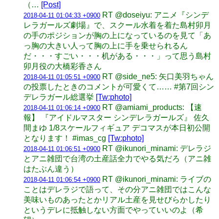
（…
[Post]
RT @doseiyu: アニメ『シンデ
2018-04-11 01:04:33 +0900
レラガールズ劇場』で、スクール水着を着た島村卯月
の手のポジションが胸の上になっているのを見て「あ
っ胸の大きい人って胸の上に手を乗せられるん
だ・・・すごい・・・机がある・・・」って思う島村
卯月役の大橋彩香さん
RT @side_ne5: 矢口美羽ちゃん
2018-04-11 01:05:51 +0900
の投票したときのコメントが可愛くて…… #第7回シン
デレラガール総選挙
[Tw:photo]
RT @amiami_products: 【速
2018-04-11 01:06:14 +0900
報】 『アイドルマスター シンデレラガールズ』 佐久
間まゆ 1/8スケールフィギュア デコマスが本日初公開
となります！ #imas_cg
[Tw:photo]
RT @ikunori_minami: デレラジ
2018-04-11 01:06:51 +0900
とアニ雑団で台湾の土産話全力でやる気だろ（アニ雑
はたぶん違う）
RT @ikunori_minami: ライブの
2018-04-11 01:06:54 +0900
ことはデレラジで語って、その分アニ雑団ではこんな
美味いものあったとかリアル土産を見せびらかしたり
というデレに抵触しない方面でやっていいのよ（希