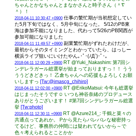
ちゃんとかなちゃんとまなかさんと時子さん（＾∇
＾）！
仕事の繁忙期が当初想定してい
2018-04-11 10:30:47 +0900
た5月下旬ではなく、5月中旬になった。 5/12のPB東
海は参加不能になりました、代わって5/26のPB関西が
参加可能になりました
副業繁忙期がずれたわけだが、
2018-04-11 11:49:57 +0900
最初からそのタイミングとわかっていたら、はっしー
横浜ライブ狙いにいけたやん｡･ﾟ･(ﾉД`)･ﾟ･｡
RT @Yuki_Nakashim: 第7回シ
2018-04-11 12:00:29 +0900
ンデレラガール総選挙が始まっておりますっ！！ うう
ううどきどきっ！ 乙倉ちゃんへの応援もよろしくお願
いしますっ
[Tw:@imascg_chihiro]
RT @ErikoMatsui: 今年も総選挙
2018-04-11 12:02:00 +0900
はじまったそうです☺️ いつも神谷奈緒のプロデュース
ありがとうございます！ #第7回シンデレラガール総選
挙
[Tw:photo]
RT @Azure214_: 千鶴と菜々の
2018-04-11 12:30:11 +0900
共通点ってあれか。 Pから見たらバレバレな秘密持っ
てるけど、事務所の仲間には疑われてないから～で
色々考えられるとことかか