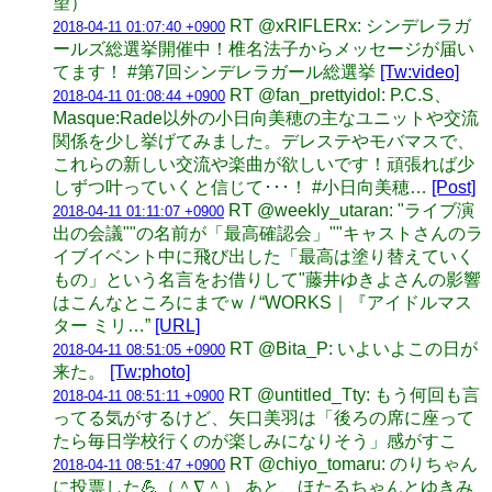
望）
RT @xRIFLERx: シンデレラガ
2018-04-11 01:07:40 +0900
ールズ総選挙開催中！椎名法子からメッセージが届い
てます！ #第7回シンデレラガール総選挙
[Tw:video]
RT @fan_prettyidol: P.C.S、
2018-04-11 01:08:44 +0900
Masque:Rade以外の小日向美穂の主なユニットや交流
関係を少し挙げてみました。デレステやモバマスで、
これらの新しい交流や楽曲が欲しいです！頑張れば少
しずつ叶っていくと信じて･･･！ #小日向美穂…
[Post]
RT @weekly_utaran: "ライブ演
2018-04-11 01:11:07 +0900
出の会議""の名前が「最高確認会」""キャストさんのラ
イブイベント中に飛び出した「最高は塗り替えていく
もの」という名言をお借りして"藤井ゆきよさんの影響
はこんなところにまでｗ / “WORKS｜『アイドルマス
ター ミリ…”
[URL]
RT @Bita_P: いよいよこの日が
2018-04-11 08:51:05 +0900
来た。
[Tw:photo]
RT @untitled_Tty: もう何回も言
2018-04-11 08:51:11 +0900
ってる気がするけど、矢口美羽は「後ろの席に座って
たら毎日学校行くのが楽しみになりそう」感がすこ
RT @chiyo_tomaru: のりちゃん
2018-04-11 08:51:47 +0900
に投票した💪（＾∇＾） あと、ほたるちゃんとゆきみ