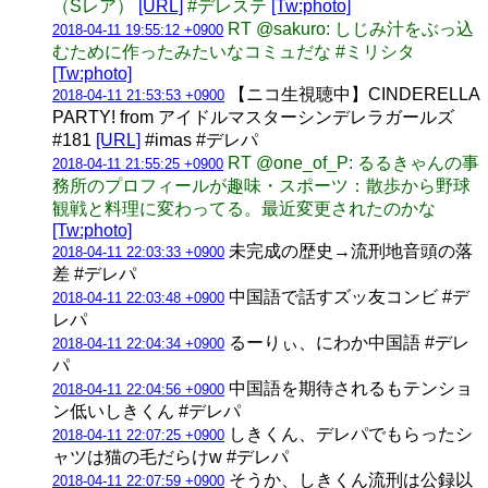
（Sレア）
[URL]
#デレステ
[Tw:photo]
RT @sakuro: しじみ汁をぶっ込
2018-04-11 19:55:12 +0900
むために作ったみたいなコミュだな #ミリシタ
[Tw:photo]
【ニコ生視聴中】CINDERELLA
2018-04-11 21:53:53 +0900
PARTY! from アイドルマスターシンデレラガールズ
#181
[URL]
#imas #デレパ
RT @one_of_P: るるきゃんの事
2018-04-11 21:55:25 +0900
務所のプロフィールが趣味・スポーツ：散歩から野球
観戦と料理に変わってる。最近変更されたのかな
[Tw:photo]
未完成の歴史→流刑地音頭の落
2018-04-11 22:03:33 +0900
差 #デレパ
中国語で話すズッ友コンビ #デ
2018-04-11 22:03:48 +0900
レパ
るーりぃ、にわか中国語 #デレ
2018-04-11 22:04:34 +0900
パ
中国語を期待されるもテンショ
2018-04-11 22:04:56 +0900
ン低いしきくん #デレパ
しきくん、デレパでもらったシ
2018-04-11 22:07:25 +0900
ャツは猫の毛だらけw #デレパ
そうか、しきくん流刑は公録以
2018-04-11 22:07:59 +0900