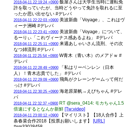
飯屋さんは大学生当時に運転免
2018-04-11 22:19:24 +0900
許を取っていたが、当時どうやって免許を取れるに至
ったか思い出せない #デレパ
美波新曲「Voyage」、これはヴ
2018-04-11 22:22:03 +0900
ィーナ洲崎 #デレパ
美波新曲「Voyage」について、
2018-04-11 22:23:41 +0900
るーりぃ「これヴィーナス感あるよね」 #デレパ
来週あしゃいさん流刑、その次
2018-04-11 22:25:11 +0900
なつ姉流刑 #デレパ
W青木（青い木）のメアドｗ #
2018-04-11 22:25:54 +0900
デレパ
「私はリーベンレン（日本
2018-04-11 22:28:49 +0900
人）！青木志貴でした」 #デレパ
飛鳥がクレーンゲームって何だ
2018-04-11 22:29:09 +0900
っけ #デレパ
海老原菜帆→えびちゃん #デレ
2018-04-11 22:30:25 +0900
パ
RT @sera_0414: モカちゃん1.5
2018-04-11 22:32:37 +0900
倍速にするとなんか新鮮
[Tw:video]
【マイリスト】【18人合作】上
2018-04-11 23:00:12 +0900
条春菜合作2018【投票お願いします】
[URL]
#sm33028458