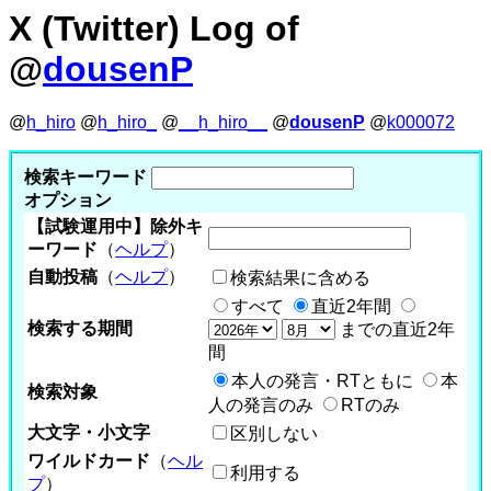
X (Twitter) Log of
@
dousenP
@
h_hiro
@
h_hiro_
@
__h_hiro__
@
dousenP
@
k000072
検索キーワード
オプション
【試験運用中】除外キ
ーワード
（
ヘルプ
）
自動投稿
（
ヘルプ
）
検索結果に含める
すべて
直近2年間
検索する期間
までの直近2年
間
本人の発言・RTともに
本
検索対象
人の発言のみ
RTのみ
大文字・小文字
区別しない
ワイルドカード
（
ヘル
利用する
プ
）