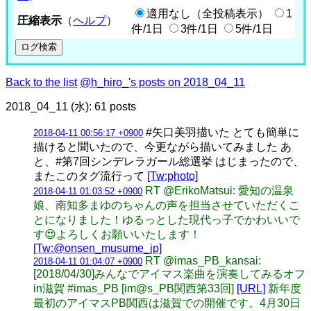
適用なし（全投稿表示）
1
圧縮表示
（
ヘルプ
）
件/1日
3件/1日
5件/1日
Back to the list
@h_hiro_'s posts on 2018_04_11
2018_04_11 (水): 61 posts
#矢口美羽描いた とても簡単に
2018-04-11 00:56:17 +0900
描けると聞いたので、今更ながら描いてみました あ
と、#第7回シンデレラガール総選挙 はじまったので、
またこのタグ流行って
[Tw:photo]
RT @ErikoMatsui: 愛知の温泉
2018-04-11 01:03:52 +0900
娘、南知多まゆのちゃんの声を担当させていただくこ
とになりました！ゆるっとした現代っ子でかわいいで
す😍よろしくお願いいたします！
[Tw:@onsen_musume_jp]
RT @imas_PB_kansai:
2018-04-11 01:04:07 +0900
[2018/04/30]みんなでアイマス楽曲を演奏してみるオフ
in滋賀 #imas_PB [im@s_PB関西第33回]
[URL]
新年度
最初のアイマスPB関西は滋賀での開催です。4月30日