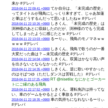
来か #デレパ
てか自分は、「未完成の歴史」
2018-04-11 22:09:41 +0900
ってタイトルが飛鳥にしっくり来すぎて、じゃあ加蓮
と肇はどうするんだって思いましたねｗ #デレパ
しきくん、「未完成の歴史」は
2018-04-11 22:10:26 +0900
渕神様のあとに収録したのだが、渕神様のでもう完成
してしまったように感じたとｗ #デレパ
るーりぃ、飛鳥のモノマネｗｗ
2018-04-11 22:13:03 +0900
ｗｗｗ #デレパ
しきくん、飛鳥で歌うのが一番
2018-04-11 22:13:30 +0900
大変だった曲は？→未完成の歴史 #デレパ
しきくん、双翼はかなり高い声
2018-04-11 22:14:04 +0900
を出さないとならなかった #デレパ
しきくん、逆に歌いやすかった
2018-04-11 22:14:35 +0900
のはそばつゆ（ただしダンスは苦戦した） #デレパ
RT @nisetila: なにかとゴーカー
2018-04-11 22:17:25 +0900
トにご縁のある飛鳥
しきくん、運転免許は持ってな
2018-04-11 22:17:52 +0900
い、車のゲームをやるとよく事故る #デレパ
車の気持ちになれないるーりぃ
2018-04-11 22:18:35 +0900
#デレパ