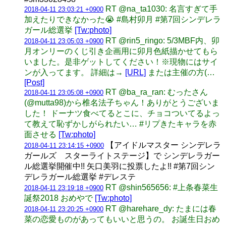
RT @na_ta1030: 名言すぎて手
2018-04-11 23:03:21 +0900
加えたりできなかった😭 #島村卯月 #第7回シンデレラ
ガール総選挙
[Tw:photo]
RT @rin5_ringo: 5/3MBF内、卯
2018-04-11 23:05:03 +0900
月オンリーのくじ引き企画用に卯月色紙描かせてもら
いました。是非ゲットしてください！※現物にはサイ
ンが入ってます。 詳細は→
[URL]
または主催の方(…
[Post]
RT @ba_ra_ran: むったさん
2018-04-11 23:05:08 +0900
(@mutta98)から椎名法子ちゃん！ありがとうございま
した！ ドーナツ食べてるとこに、チョコついてるよっ
て教えて恥ずかしがられたい… #リプきたキャラを赤
面させる
[Tw:photo]
【アイドルマスター シンデレラ
2018-04-11 23:14:15 +0900
ガールズ スターライトステージ】で シンデレラガー
ル総選挙開催中!! 矢口美羽に投票したよ!! #第7回シン
デレラガール総選挙 #デレステ
RT @shin565656: #上条春菜生
2018-04-11 23:19:18 +0900
誕祭2018 おめやで
[Tw:photo]
RT @harehare_dy: たまには春
2018-04-11 23:20:25 +0900
菜の恋愛ものがあってもいいと思うの。 お誕生日おめ