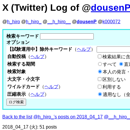
X (Twitter) Log of @
dousen
@
h_hiro
@
h_hiro_
@
__h_hiro__
@
dousenP
@
k000072
検索キーワード
オプション
【試験運用中】除外キーワード
（
ヘルプ
）
自動投稿
（
ヘルプ
）
検索結果に
検索する期間
すべて
直
検索対象
本人の発言・
大文字・小文字
区別しない
ワイルドカード
（
ヘルプ
）
利用する
圧縮表示
（
ヘルプ
）
適用なし（
Back to the list
@h_hiro_'s posts on 2018_04_17
@__h_hiro__
2018_04_17 (火): 51 posts