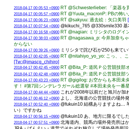
RT @Schwesterlieb
2018-04-17 00:05:53 +0900
RT @Yuuta_macronP
2018-04-17 00:05:57 +0900
RT @sakyuu: 過去絵：矢口美羽
2018-04-17 00:06:23 +0900
@kikuchi_765 @330sm
2018-04-17 00:07:54 +0900
RT @nagian: ミリシタのロ
2018-04-17 00:16:58 +0900
RT @nagasawa_p: 
2018-04-17 00:38:03 +0900
からない
ミリシタで詫び石が250も来て
2018-04-17 00:39:26 +0900
RT @nitahiyo_yo_y
2018-04-17 00:42:05 +0900
[Tw:@imascg_chihiro]
RT @Bita_P: 道民Ｐ公営
2018-04-17 00:42:45 +0900
RT @Bita_P: 道民Ｐ公営競技
2018-04-17 00:42:48 +0900
RT @gigilog: お空から
2018-04-17 00:43:23 +0900
す！ #第7回シンデレラガール総選挙 #本田未央を一番星
これが2008年以前だと旭川が加
2018-04-17 00:44:44 +0900
よし、北海道の公営競技の場外
2018-04-17 00:46:12 +0900
@fukuin10 結構ありますよ
2018-04-17 00:52:40 +0900
い）ですかね
@fukuin10 あ、地方に限るでし
2018-04-17 00:56:15 +0900
北海道内、競馬の場外発売所はか
2018-04-17 00:57:51 +0900
JRA・ばんえい・道営でそれぞれ独立して場外発売所