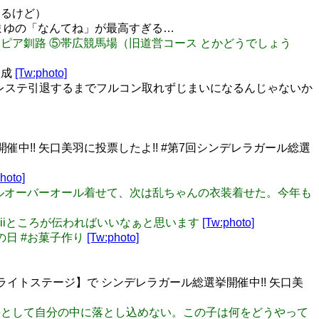
するけど）
、まゆの「なんてね」が最高すぎる…
ボートピア釧路 ⑤帯広競馬場（旧道営コース とかどうでしょう
達成
[Tw:photo]
デレステ引退するまでフルコン取れずじまいになるんじゃないか
!! 矢口美羽に投票したよ!! #第7回シンデレラガール総選
hoto]
バイバルオーバーオール着せて、次は乱ちゃんの衣装着せた。今年も
Kawaiiところが伝わればいいなぁと思います
[Tw:photo]
子の日 #お菓子作り
[Tw:photo]
イトステージ】で シンデレラガール総選挙開催中!! 矢口美
利七海として自分の中に落とし込めない。この子は何をどうやって