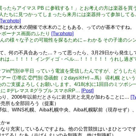
er: 「楽器を買ったらアイマス PB に参戦する！」とお考えの方は
: PBの怖い人たちに見つかってしまったら来月には楽器持って参加して
[Tw:photo]
ile330 基本は火水木の開催で水木のこともある、ってのが基本ですね。
グインボーナス画面のふたり
[Tw:photo]
今井加奈ちゃんの様々な子との可能性を探るために←わかる その子
いて、何の不具合あった…？って思ったら、3月29日から発生
o: こっ、、これは…！！！！ インディゴ・ベル…！！！！！！ うれ
競技部オフin門別＠平日 っていう電波を受信したんですが、どうした
部ツアー ①帯広 ②門別 ③函館（２days※ﾁｬﾘ→馬） ④札幌 とい
も本田未央のご支援よろしくお願いします。4/18(水)に1回目の
に #デレマス #グラブル スマホRP…
[Post]
わり、2006年以前だとさらに岩見沢と北見が加わることに…
[T
発売所も全部回ろう（提案）
ね… 琴似、WINS札幌、Aiba札幌中央、Aiba札幌駅前（現
たかｗ
なり充実しているんですよね。他の公営競技はいまひとつです
設けてるしなあ（※ばんえいのみ釧路市、他は釧路町）