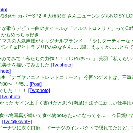
oto]
 194：4/18発刊 カバーSP2 ＃大橋彩香 さんニューシングルNOIS
ロメリアが歌うデビュー曲のタイトルが「アルストロメリア」ってCafe 
とかもめっちゃ好き
木志貴：アイマスの人気声優がオリジナルブランド 「少しダーティー
T: （全国のピンチェPとトラプリPのみなさん……聞こえますか…
「くみちーみてみて！私たちの力作！！（Tｼｬﾂﾒｸﾘｰ）」 美羽「
山久美子を描いてみました
[Tw:photo]
hoto]
🔶今週配信🔶 『ナゴヤアニメトレンドニュース』 今回のゲストは、三重県
00〜 「#5…
[Post]
る大学でした！！！
[Tw:photo]
[Tw:photo]
ってみたかった サイン上手く書けたと思う(満足げ 法子に新しい仕事
: 気づけば食べ物写真が続いて食べ物botみたいになってる…！ 今日
…
[Tw:@kkwntP]
へへ、はドーナツに次ぐ口癖。 ドーナツのインパクトで隠れてた