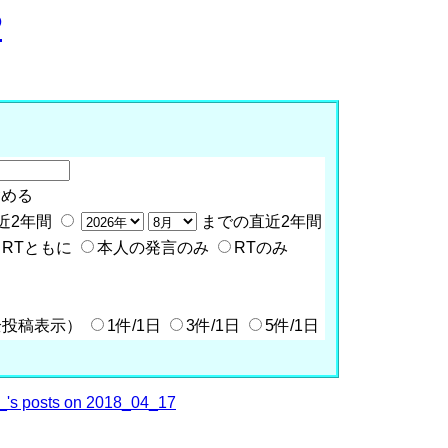
P
含める
近2年間
までの直近2年間
RTともに
本人の発言のみ
RTのみ
全投稿表示）
1件/1日
3件/1日
5件/1日
's posts on 2018_04_17