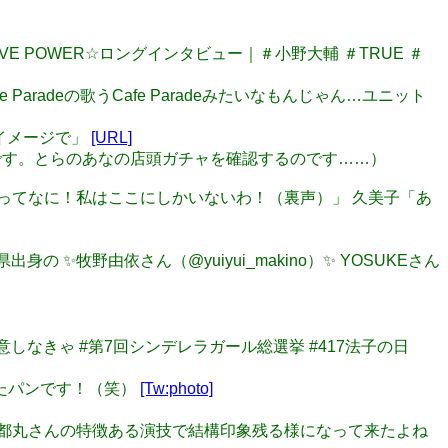
Y LOVE POWER☆ロングインタビュー｜＃小野大輔 ＃TRUE ＃
Paradeの歌うCafe Paradeみたいなもんじゃん…ユニット
なイメージで」
[URL]
…とらです。とらのあなの店頭ガチャを確認するのです……）
私くらいってなに！私はここにしかいないわ！（裏声）」 久美子「あ
出身の ✨牧野由依さん（@yuiyui_makino）✨ YOSUKEさん
用意しなきゃ #第7回シンデレラガール総選挙 #417法子の日
焼いたパンです！（笑）
[Tw:photo]
けど、都丸さんの特徴ある演技で結構印象残る様になって来たよね