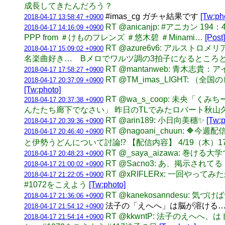
成長してきたんだろう？
#imas_cg ガチャ結果です
[Tw:ph
2018-04-17 13:58:47 +0900
RT @anicanjp: #アニカン
2018-04-17 14:16:09 +0900
PPP from ＃けものフレンズ ＃悠木碧 ＃Minami…
[Post]
RT @azure6v6: アルスト
2018-04-17 15:09:02 +0900
名楽曲好き… Bメロでワルツ調の3拍子になるところ
RT @mantanweb: 青
2018-04-17 17:58:27 +0900
RT @TM_imas_LIGH
2018-04-17 20:37:09 +0900
[Tw:photo]
RT @wa_s_coop: 未央
2018-04-17 20:37:38 +0900
んたたち廊下でなさい」 昨日のTLでみたロバート秋
RT @arin189: 小日向美穗✨
[Tw:p
2018-04-17 20:39:36 +0900
RT @nagoani_chuun: 
2018-04-17 20:46:40 +0900
と伊勢うどんについて討論⁉️ 【配信内容】 4/19（木）17:
RT @_saya_aizawa: 巻け
2018-04-17 20:48:23 +0900
RT @Sacno3: あ、掲示されてる
2018-04-17 21:00:02 +0900
RT @xRIFLERx: 一回や
2018-04-17 21:22:05 +0900
#1072をこえよう
[Tw:photo]
RT @kanekosanndesu
2018-04-17 21:36:06 +0900
法子の「えへへ」は脳が溶ける
2018-04-17 21:54:12 +0900
RT @kkwntP: 法子のえ
2018-04-17 21:54:14 +0900