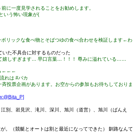
楽器を買う前に一度見学されることをお勧めします。
るという怖い現象が(
達のシンボリックな食べ物とそばつゆの食べ合わせを検証します←わ
していた不具合に対するものだった
し過ぎて嬉しすぎます… 早口言葉…！！！ 尊みに溢れている……
ら←←←
う流れは #バカ
ミツボシ一斉投票企画があります。お空からの参加もお待ちしておりま
w:@Bita_P]
存せず）、江別、岩見沢、滝川、深川、旭川（道営）、旭川（ばんえ
が。（競艇とオートは割と最近になってできた） 釧路なんて