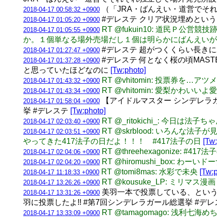
（「JRA・ばんえい・道営でそ
2018-04-17 00:58:32 +0900
#デレステ クリア状況埋めという
2018-04-17 01:05:20 +0900
RT @fukuin10: 道民Ｐ
2018-04-17 01:05:55 +0900
か。１個単なる場外売場だし１個は明らかにばんえいが
#デレステ 超がつくくらい長きにわ
2018-04-17 01:27:47 +0900
#デレステ 何となく桜の頃MA
2018-04-17 01:37:28 +0900
と思っていたほどなのに
[Tw:photo]
RT @vhitomin: 投票券を…
2018-04-17 01:43:32 +0900
RT @vhitomin: 愛梨かわい
2018-04-17 01:43:34 +0900
【アイドルマスター シンデレラガ
2018-04-17 01:58:04 +0900
挙 #デレステ
[Tw:photo]
RT @_ritokichi_: 今日
2018-04-17 02:03:40 +0900
RT @skrblood: いろ
2018-04-17 02:03:51 +0900
やってきた417法子の日だよ！！！ #417法子の日
[Tw
RT @threehexagoniz
2018-04-17 02:04:06 +0900
RT @hiromushi_box:
2018-04-17 02:04:20 +0900
RT @tomi8mas: 水彩で未央
[Tw:
2018-04-17 11:18:33 +0900
RT @kousuke_LP: ミリマ
2018-04-17 13:26:26 +0900
美羽一本で投票している、というス
2018-04-17 13:31:26 +0900
羽に投票したよ!! #第7回シンデレラガール総選挙 #デ
RT @tamagomago: 
2018-04-17 13:33:09 +0900