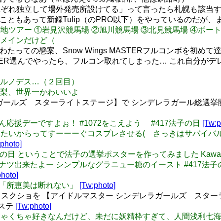
れぞれ独立して場外発売所設けてる」って言ったら札幌も該当
こともあって新録Tulip（のPRO以下）をやっているのだが
公営競技跡地ツアー ①岩見沢競馬場 ②旭川競馬場 ③北見競馬場 ④
メインだけど（
たっての懸案、Snow Wings MASTERフルコンボを初めて
STER選んでやったら、フルコン取れてしまった… これ自分が
アツメルノデス…（２回目）
いよ愛梨、世界一かわいいよ
ールズ スターライトステージ】で シンデレラガール総選挙開催中
は法子ちゃん応援デーですよぉ！ #1072をこえよう #417法子の日
[Tw:p
んな法子が見たいからってすーーーぐコスプレさせる( さっきはサ
:photo]
e: #417法子の日 ということで法子の選挙ポスターを作ってみました 
 わーいドーナツ出来たよー シンプルなグラニュー糖のイースト #417法
photo]
ス漫画「所恵美は断れない」
[Tw:photo]
クショを 【アイドルマスター シンデレラガールズ スターラ
レステ
[Tw:photo]
浅利七海めちゃくちゃ好きなんだけど、未だに妖精枠すぎて、人間浅