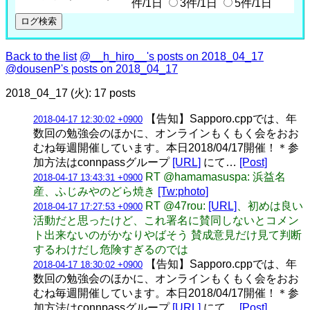
件/1日
3件/1日
5件/1日
Back to the list
@__h_hiro__'s posts on 2018_04_17
@dousenP's posts on 2018_04_17
2018_04_17 (火): 17 posts
【告知】Sapporo.cppでは、年
2018-04-17 12:30:02 +0900
数回の勉強会のほかに、オンラインもくもく会をおお
むね毎週開催しています。本日2018/04/17開催！＊参
加方法はconnpassグループ
[URL]
にて…
[Post]
RT @hamamasuspa: 浜益名
2018-04-17 13:43:31 +0900
産、ふじみやのどら焼き
[Tw:photo]
RT @47rou:
[URL]
、初めは良い
2018-04-17 17:27:53 +0900
活動だと思ったけど、これ署名に賛同しないとコメン
ト出来ないのがかなりやばそう 賛成意見だけ見て判断
するわけだし危険すぎるのでは
【告知】Sapporo.cppでは、年
2018-04-17 18:30:02 +0900
数回の勉強会のほかに、オンラインもくもく会をおお
むね毎週開催しています。本日2018/04/17開催！＊参
加方法はconnpassグループ
[URL]
にて…
[Post]