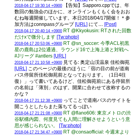
【告知】Sapporo.cppでは、年
2018-04-17 19:30:14 +0900
数回の勉強会のほかに、オンラインもくもく会をおお
むね毎週開催しています。本日2018/04/17開催！＊参
加方法はconnpassグループ
[URL]
にて…
[Post]
RT @Kkyokusin: RTされた回数
2018-04-17 20:40:14 +0900
だけxで微分します
[Tw:photo]
RT @sn_soccer: 今季ACL初黒
2018-04-17 20:53:06 +0900
星の鹿島は2位通過、ラウンド16で上海上港と対戦へ
#Jリーグ #antlers
[URL]
見てる: 奥定山渓温泉 佳松御苑
2018-04-17 21:10:58 +0900
[URL]
このページの最後のほうに「宿の目の前が道南
バス停留所佳松御苑前となっております。（1日4往
復）」って書いてあるけど、佳松御苑前にある停留所
の名前は「薄別」のはず。開業に合わせて改称するの
かな？
ってことで道南バスのサイトを
2018-04-17 21:12:38 +0900
開こうとしたらまた落ちてるっぽい
RT @flano606: 東京メトロの渋
2018-04-17 21:21:08 +0900
谷駅構内図、何度見ても人間に理解させようという意
思が感じられない。
[Tw:photo]
RT @consaofficial: 今週末より
2018-04-17 21:34:47 +0900