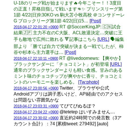
U-18のリーグ戦が始まります🔥今年こそー！！3度目
の正直！昇格目指して戦います👊✨ プリンスリーグ第
1節 4/22(日)9:30KO vs 駒大苫小牧高校 ＠コンサドーレ
G ブロックリーグ第1節 4/22(日)15…
[Post]
RT @SoccerKingJP: 🇨🇳試合
2018-04-17 22:01:20 +0900
結果🇯🇵 主力不在のC大阪、ACL敗退決定…突破に王
手も敵地で広州に敗れる 🔻記事はこちら
[URL]
🗣️編集
部より 「勝てば自力で突破が決まる一戦でしたが、柿
谷や杉本ら主力選手は…
[Post]
RT @livedoornews: 【爽やか】
2018-04-17 22:10:11 +0900
ブラックサンダーに「チョコミント」が初登場
[URL]
通常のブラックサンダーよりも軽い食感。甘みのある
ミント味のチョコチップが爽やかに香り、チョコとミ
ントのハーモニーを楽しめる。
[Tw:photo]
Twitter、ブラウザや公式
2018-04-17 23:00:56 +0900
Androidアプリは調子悪いけど、API経由でのアクセス
は問題ない雰囲気かな
てぴてぴぬるぽ？
2018-04-17 23:03:31 +0900
@tetetep はいすみません…
2018-04-17 23:04:22 +0900
直近約24時間での発言数（3ア
2018-04-17 23:30:02 +0900
カウント合計）：74 [累積tweet: 279492] [auto]