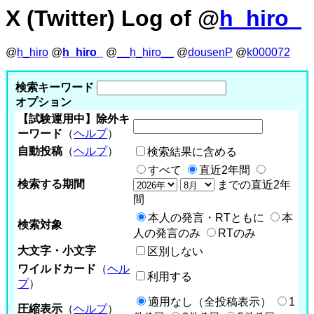
X (Twitter) Log of @
h_hiro_
@
h_hiro
@
h_hiro_
@
__h_hiro__
@
dousenP
@
k000072
検索キーワード
オプション
【試験運用中】除外キ
ーワード
（
ヘルプ
）
自動投稿
（
ヘルプ
）
検索結果に含める
すべて
直近2年間
検索する期間
までの直近2年
間
本人の発言・RTともに
本
検索対象
人の発言のみ
RTのみ
大文字・小文字
区別しない
ワイルドカード
（
ヘル
利用する
プ
）
適用なし（全投稿表示）
1
圧縮表示
（
ヘルプ
）