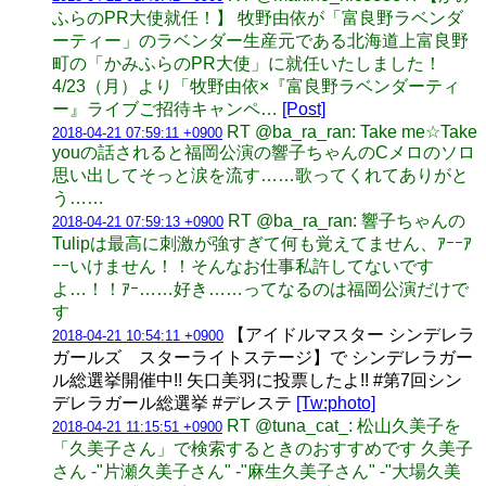
ふらのPR大使就任！】 牧野由依が「富良野ラベンダ
ーティー」のラベンダー生産元である北海道上富良野
町の「かみふらのPR大使」に就任いたしました！
4/23（月）より「牧野由依×『富良野ラベンダーティ
ー』ライブご招待キャンペ…
[Post]
RT @ba_ra_ran: Take me☆Take
2018-04-21 07:59:11 +0900
youの話されると福岡公演の響子ちゃんのCメロのソロ
思い出してそっと涙を流す……歌ってくれてありがと
う……
RT @ba_ra_ran: 響子ちゃんの
2018-04-21 07:59:13 +0900
Tulipは最高に刺激が強すぎて何も覚えてません、ｱｰｰｱ
ｰｰいけません！！そんなお仕事私許してないです
よ…！！ｱｰ……好き……ってなるのは福岡公演だけで
す
【アイドルマスター シンデレラ
2018-04-21 10:54:11 +0900
ガールズ スターライトステージ】で シンデレラガー
ル総選挙開催中!! 矢口美羽に投票したよ!! #第7回シン
デレラガール総選挙 #デレステ
[Tw:photo]
RT @tuna_cat_: 松山久美子を
2018-04-21 11:15:51 +0900
「久美子さん」で検索するときのおすすめです 久美子
さん -"片瀬久美子さん" -"麻生久美子さん" -"大場久美