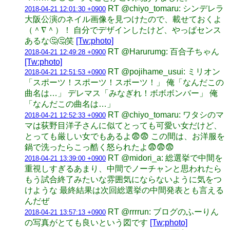
RT @chiyo_tomaru: シンデレラ
2018-04-21 12:01:30 +0900
大阪公演のネイル画像を見つけたので、載せておくよ
（＾∇＾）！ 自分でデザインしたけど、やっぱセンス
あるな🤔🤔笑
[Tw:photo]
RT @Harurumg: 百合子ちゃん
2018-04-21 12:49:28 +0900
[Tw:photo]
RT @pojihame_usui: ミリオン
2018-04-21 12:51:53 +0900
「スポーツ！スポーツ！スポーツ！」 俺「なんだこの
曲名は…」 デレマス「みなぎれ！ボボボンバー」 俺
「なんだこの曲名は…」
RT @chiyo_tomaru: ワタシのマ
2018-04-21 12:52:33 +0900
マは荻野目洋子さんに似てとっても可愛い女だけど、
とっても厳しい女でもあるよ😨😨 この間は、お洋服を
鍋で洗ったらこっ酷く怒られたよ😨😨😨
RT @midori_a: 総選挙で中間を
2018-04-21 13:39:00 +0900
重視しすぎるあまり、中間でノーチャンと思われたら
もう試合終了みたいな雰囲気にならないように気をつ
けような 最終結果は次回総選挙の中間発表とも言える
んだぜ
RT @rrrrun: ブログのふーりん
2018-04-21 13:57:13 +0900
の写真がとても良いという図です
[Tw:photo]