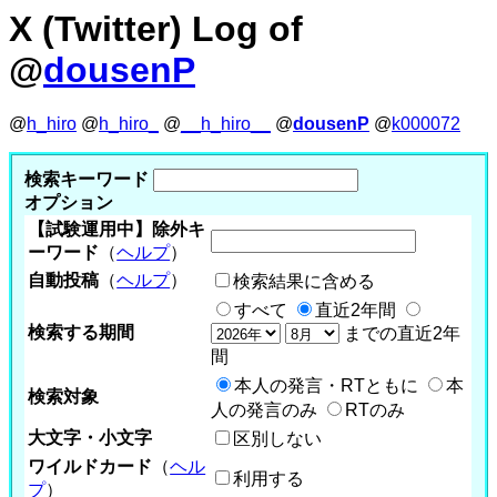
X (Twitter) Log of
@
dousenP
@
h_hiro
@
h_hiro_
@
__h_hiro__
@
dousenP
@
k000072
検索キーワード
オプション
【試験運用中】除外キ
ーワード
（
ヘルプ
）
自動投稿
（
ヘルプ
）
検索結果に含める
すべて
直近2年間
検索する期間
までの直近2年
間
本人の発言・RTともに
本
検索対象
人の発言のみ
RTのみ
大文字・小文字
区別しない
ワイルドカード
（
ヘル
利用する
プ
）