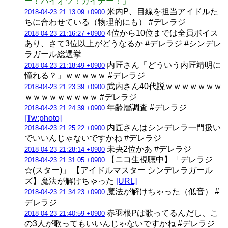
ー！パイオツ！カイデー！」
米内P、目線を担当アイドルた
2018-04-23 21:13:09 +0900
ちに合わせている（物理的にも） #デレラジ
4位から10位までは全員ボイス
2018-04-23 21:16:27 +0900
あり、さて3位以上がどうなるか #デレラジ #シンデレ
ラガール総選挙
内匠さん「どういう内匠靖明に
2018-04-23 21:18:49 +0900
憧れる？」ｗｗｗｗｗ #デレラジ
武内さん40代説ｗｗｗｗｗｗｗ
2018-04-23 21:23:39 +0900
ｗｗｗｗｗｗｗｗｗ #デレラジ
年齢層調査 #デレラジ
2018-04-23 21:24:39 +0900
[Tw:photo]
内匠さんはシンデレラ一門扱い
2018-04-23 21:25:22 +0900
でいいんじゃないですかね #デレラジ
未央2位かあ #デレラジ
2018-04-23 21:28:14 +0900
【ニコ生視聴中】「デレラジ
2018-04-23 21:31:05 +0900
☆(スター)」 【アイドルマスター シンデレラガール
ズ】魔法が解けちゃった
[URL]
魔法が解けちゃった（低音） #
2018-04-23 21:34:23 +0900
デレラジ
赤羽根Pは歌ってるんだし、こ
2018-04-23 21:40:59 +0900
の3人が歌ってもいいんじゃないですかね #デレラジ