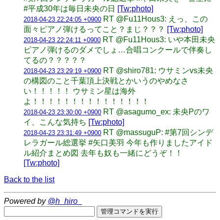
#平成30年は毎日未央の日
[Tw:photo]
RT @Fu11Hous3: えっ、この
2018-04-23 22:24:05 +0900
面々ピアノ弾けるってこと？まじ？？？
[Tw:photo]
RT @Fu11Hous3: いや本田未央
2018-04-23 22:24:11 +0900
ピアノ弾けるのダメでしょ…合唱コンクールで伴奏し
てるの？？？？？
RT @shiro781: ウサミンvs未央
2018-04-23 23:29:19 +0900
の構図のこと千葉頂上決戦とかいうのやめなさ
い！！！！！ ウサミン星は海外
よ！！！！！！！！！！！！！！！
RT @asagumo_ex: 未央Pのワ
2018-04-23 23:30:00 +0900
イ、こんな気持ち
[Tw:photo]
RT @massuguP: #第7回シンデ
2018-04-23 23:31:49 +0900
レラガール総選挙 #矢口美羽 今年も作りましたアイド
ル紹介まとめ図 去年も奴も一緒にどうぞ！！
[Tw:photo]
Back to the list
Powered by
@h_hiro_