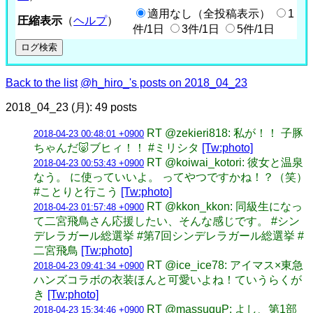
適用なし（全投稿表示）
1
圧縮表示
（
ヘルプ
）
件/1日
3件/1日
5件/1日
Back to the list
@h_hiro_'s posts on 2018_04_23
2018_04_23 (月): 49 posts
RT @zekieri818: 私が！！ 子豚
2018-04-23 00:48:01 +0900
ちゃんだ🐷ブヒィ！！ #ミリシタ
[Tw:photo]
RT @koiwai_kotori: 彼女と温泉
2018-04-23 00:53:43 +0900
なう。 に使っていいよ。 ってやつですかね！？（笑）
#ことりと行こう
[Tw:photo]
RT @kkon_kkon: 同級生になっ
2018-04-23 01:57:48 +0900
て二宮飛鳥さん応援したい、そんな感じです。 #シン
デレラガール総選挙 #第7回シンデレラガール総選挙 #
二宮飛鳥
[Tw:photo]
RT @ice_ice78: アイマス×東急
2018-04-23 09:41:34 +0900
ハンズコラボの衣装ほんと可愛いよね！ていうらくが
き
[Tw:photo]
RT @massuguP: よし、第1部
2018-04-23 15:34:46 +0900