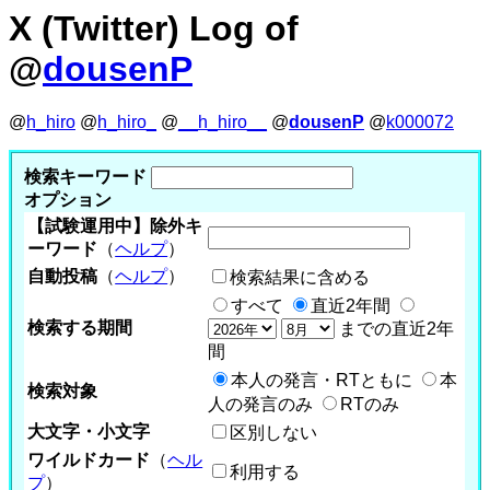
X (Twitter) Log of
@
dousenP
@
h_hiro
@
h_hiro_
@
__h_hiro__
@
dousenP
@
k000072
検索キーワード
オプション
【試験運用中】除外キ
ーワード
（
ヘルプ
）
自動投稿
（
ヘルプ
）
検索結果に含める
すべて
直近2年間
検索する期間
までの直近2年
間
本人の発言・RTともに
本
検索対象
人の発言のみ
RTのみ
大文字・小文字
区別しない
ワイルドカード
（
ヘル
利用する
プ
）