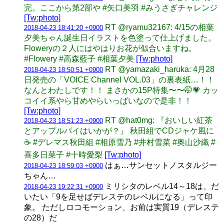
完。ここから第2部や #矢口美羽 #みうさぎチャレンジ
[Tw:photo]
RT @ryamu32167: 4/15の相葉
2018-04-23 18:41:20 +0900
夕美ちゃん誕生日イラストを色塗って仕上げました。
Floweryの２人にはやはりお花が似合いますね。
#Flowery #高森藍子 #相葉夕美
[Tw:photo]
RT @yamazaki_haruka: 4月28
2018-04-23 18:50:51 +0900
日発売の「VOICE Channel VOL.03」の裏表紙…！！
なんとわたしです！！ まさかの15P特集〜〜🤭💗 カッ
コイイ系やら甘めやらいっぱいなので是非！！
[Tw:photo]
RT @hat0mg: 『おいしい紅茶
2018-04-23 18:51:23 +0900
とアップルパイはいかが？』 秋田組でCDジャケ風に
☕️ #デレマス秋田組 #相原雪乃 #井村雪菜 #奥山沙織 #
喜多日菜子 #十時愛梨
[Tw:photo]
はぁ…サンセットノスタルジー
2018-04-23 18:59:03 +0900
ちゃん…
ミリシタのレベル14～18は、だ
2018-04-23 19:22:31 +0900
いたい「9を足せばデレステのレベルになる」って印
象。 ただしロコモーション、お前は実質19（デレステ
の28）だ