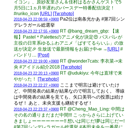
イコン』、原紗友里さん＆佳村はるかさんゲストで5
月5日に1ヵ月半遅れのバースデー特番配信決定！
#ruriko_icon
[URL]
[Tw:photo]
Pa2位は南条光かあ #第7回シン
2018-04-23 22:08:59 +0900
デレラガール総選挙
RT @bang_dream_gbp: 【速
2018-04-23 22:17:55 +0900
報】Pastel＊Palettesのアニメ化が決定😍 パスパレが
主役の日常系ゆるふわアニメ「ぱすてるらいふ」の放
送が決定🎉 生放送で最新情報をお届け中📣 →
[URL]
#
バンドリ…
[Post]
RT @wonder7cats: 李衣菜->未
2018-04-23 22:19:00 +0900
央 #アイドル紹介2018
[Tw:photo]
RT @udukiyu: 今年は直球で来
2018-04-23 22:20:13 +0900
やがった！
[Tw:photo]
ここまで明言は避けていたけ
2018-04-23 22:22:27 +0900
ど、中間発表の結果が結果なので明言しておく。 導線
は中間発表の結果を見ても、矢口美羽への投票は続け
るぜ！ あと、未央支援も継続するぜ！
RT @Cheng_Mao_Ling: 中間は
2018-04-23 22:23:37 +0900
その名の通りまだまだ中間!!! こっからさらに上げてい
きましょーーーーーーー!! 想いは同じだ!夢は同じだー!
#第7回シンデレラガール総選挙 #本田未央を一番星に