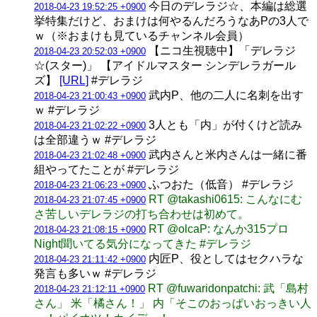
今日のデレラジ☆、本編は総選
2018-04-23 19:52:25 +0900
挙特集だけど、おまけは何やるんだろうなあPの3人で
ｗ（※おまけも見ているチャンネル会員）
【ニコ生視聴中】「デレラジ
2018-04-23 20:52:03 +0900
☆(スター)」 【アイドルマスター シンデレラガール
ズ】
[URL]
#デレラジ
武内P、他の二人に名刺を出す
2018-04-23 21:00:43 +0900
ｗ #デレラジ
3人とも「内」が付くけど読み
2018-04-23 21:02:22 +0900
は全部違うｗ #デレラジ
武内さんと米内さんは一緒に番
2018-04-23 21:02:48 +0900
組やってたことが #デレラジ
ふつおた（低音） #デレラジ
2018-04-23 21:06:23 +0900
RT @takashi0615: こんなにむ
2018-04-23 21:07:45 +0900
さ苦しいデレラジの打ち合わせは初めて。
RT @olcaP: なんか315プロ
2018-04-23 21:08:15 +0900
Night聞いてる気分になってきた #デレラジ
内匠P、役としてはセクハラな
2018-04-23 21:11:42 +0900
発言も多いｗ #デレラジ
RT @fuwaridonpatchi: 武「島村
2018-04-23 21:12:11 +0900
さん」 米「橘さん！」 内「そこのおっぱいおっきい人