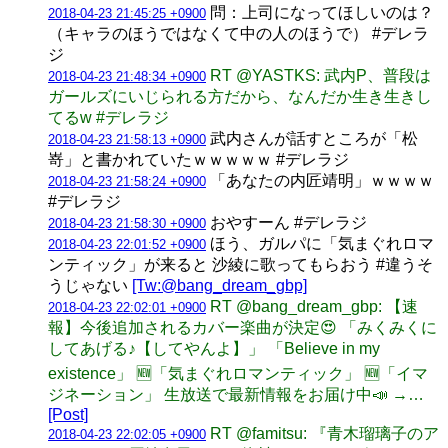
問：上司になってほしいのは？
2018-04-23 21:45:25 +0900
（キャラのほうではなくて中の人のほうで） #デレラ
ジ
RT @YASTKS: 武内P、普段は
2018-04-23 21:48:34 +0900
ガールズにいじられる方だから、なんだか生き生きし
てるw #デレラジ
武内さんが話すところが「松
2018-04-23 21:58:13 +0900
嵜」と書かれていたｗｗｗｗｗ #デレラジ
「あなたの内匠靖明」ｗｗｗｗ
2018-04-23 21:58:24 +0900
#デレラジ
おやすーん #デレラジ
2018-04-23 21:58:30 +0900
ほう、ガルパに「気まぐれロマ
2018-04-23 22:01:52 +0900
ンティック」が来ると 沙綾に歌ってもらおう #違うそ
うじゃない
[Tw:@bang_dream_gbp]
RT @bang_dream_gbp: 【速
2018-04-23 22:02:01 +0900
報】今後追加されるカバー楽曲が決定😍 「みくみくに
してあげる♪【してやんよ】」 「Believe in my
existence」 🆕「気まぐれロマンティック」 🆕「イマ
ジネーション」 生放送で最新情報をお届け中📣 →…
[Post]
RT @famitsu: 『青木瑠璃子のア
2018-04-23 22:02:05 +0900