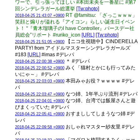
ワーで、引っ張ってほしい #本田未央を一番星に #第7
回シンデレラガール総選挙
[Tw:photo]
RT @famitsu: 「ざっこｗｗｗ」
2018-04-25 21:43:07 +0900
笑顔と煽りが溢れる『アイコン』らしい誕生日イベン
ト！ “『青木瑠璃子のI have Controller』バースデー社
員総会”リポート #ruriko_icon
[URL]
[Tw:photo]
【ニコ生視聴中】CINDERELLA
2018-04-25 21:51:05 +0900
PARTY! from アイドルマスターシンデレラガールズ
#183
[URL]
#imas #デレパ
＊ #デレパ
2018-04-25 22:00:38 +0900
みく「猫村とかにも行ってみた
2018-04-25 22:00:52 +0900
いにゃ～」 #デレパ
本田みゃお役？ｗｗｗｗ #デレ
2018-04-25 22:03:03 +0900
パ
なつ姉、1年半ぶり流刑 #デレパ
2018-04-25 22:03:47 +0900
なつ姉、台湾では飯屋さんと遊
2018-04-25 22:04:01 +0900
びまくっていた #デレパ
おすまししてしまうなつ姉 #デ
2018-04-25 22:05:41 +0900
レパ
おしゃれマスター紗友里 #デレ
2018-04-25 22:09:58 +0900
パ
「マグロと格闘するみく」ｗｗ