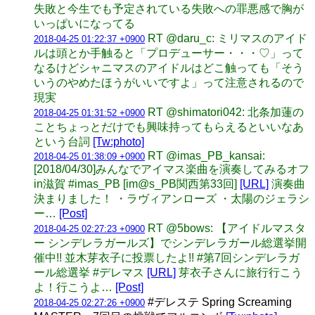
失敗と今生でも予定されている失敗への罪悪感で胸が
いっぱいになってる
RT @daru_c: ミリマスのアイド
2018-04-25 01:22:37 +0900
ルは頭とか手触ると「プロデューサー・・・♡」って
なるけどシャニマスのアイドルはどこ触っても「そう
いうのやめたほうがいいですよ」って注意されるので
現実
RT @shimatori042: 北条加蓮の
2018-04-25 01:31:52 +0900
ことちょっとだけでも興味持ってもらえるといいなあ
という台詞
[Tw:photo]
RT @imas_PB_kansai:
2018-04-25 01:38:09 +0900
[2018/04/30]みんなでアイマス楽曲を演奏してみるオフ
in滋賀 #imas_PB [im@s_PB関西第33回]
[URL]
演奏曲
決まりました！ ・ラヴィアンローズ ・太陽のジェラシ
ー…
[Post]
RT @5bows: 【アイドルマスタ
2018-04-25 02:27:23 +0900
ー シンデレラガールズ】でシンデレラガール総選挙開
催中!! 並木芽衣子に投票したよ!! #第7回シンデレラガ
ール総選挙 #デレマス
[URL]
芽衣子さんに旅行行こう
よ！行こうよ…
[Post]
#デレステ Spring Screaming
2018-04-25 02:27:26 +0900