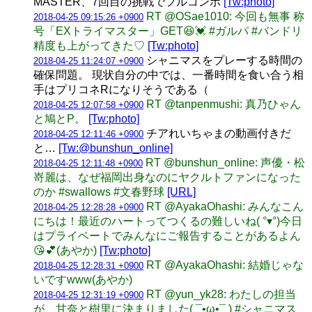
MASTER、7回目の挑戦でフルコンボ
[Tw:photo]
RT @OSae1010: 今回も無事 称
2018-04-25 09:15:26 +0900
号「EXトライマスター」GET😆💓 #ガルパ #バンドリ
精度も上がってきた♡
[Tw:photo]
シャニマスをプレーする時間の
2018-04-25 11:24:07 +0900
確保問題。 現状自分の中では、一番時間を食い合う相
手はプリコネRになりそうである（
RT @tanpenmushi: 真乃ひゃん
2018-04-25 12:07:58 +0900
と鳩とP。
[Tw:photo]
チアれいちゃまの動画付きだ
2018-04-25 12:11:46 +0900
と…
[Tw:@bunshun_online]
RT @bunshun_online: 声優・松
2018-04-25 12:11:48 +0900
嵜麗は、なぜ福岡出身なのにヤクルトファンになった
のか #swallows #文春野球
[URL]
RT @AyakaOhashi: みんなこん
2018-04-25 12:28:28 +0900
にちは！最近のハートってつくるの難しいね( °▾°)今日
はプライベートでみんなにご報告することがあるよん
😘💕(あやか)
[Tw:photo]
RT @AyakaOhashi: 結婚じゃな
2018-04-25 12:28:31 +0900
いですwww(あやか)
RT @yun_yk28: わたしの担当
2018-04-25 12:31:19 +0900
が、甘奈と樹里に決まりました( ¯•ω•¯ ) #シャニマス