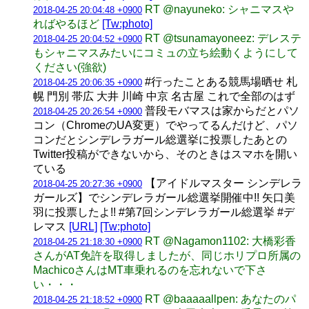
RT @nayuneko: シャニマスや
2018-04-25 20:04:48 +0900
ればやるほど
[Tw:photo]
RT @tsunamayoneez: デレステ
2018-04-25 20:04:52 +0900
もシャニマスみたいにコミュの立ち絵動くようにして
ください(強欲)
#行ったことある競馬場晒せ 札
2018-04-25 20:06:35 +0900
幌 門別 帯広 大井 川崎 中京 名古屋 これで全部のはず
普段モバマスは家からだとパソ
2018-04-25 20:26:54 +0900
コン（ChromeのUA変更）でやってるんだけど、パソ
コンだとシンデレラガール総選挙に投票したあとの
Twitter投稿ができないから、そのときはスマホを開い
ている
【アイドルマスター シンデレラ
2018-04-25 20:27:36 +0900
ガールズ】でシンデレラガール総選挙開催中!! 矢口美
羽に投票したよ!! #第7回シンデレラガール総選挙 #デ
レマス
[URL]
[Tw:photo]
RT @Nagamon1102: 大橋彩香
2018-04-25 21:18:30 +0900
さんがAT免許を取得しましたが、同じホリプロ所属の
MachicoさんはMT車乗れるのを忘れないで下さ
い・・・
RT @baaaaallpen: あなたのパ
2018-04-25 21:18:52 +0900