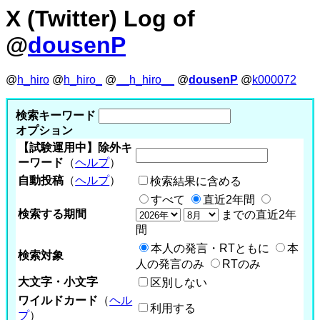
X (Twitter) Log of
@
dousenP
@
h_hiro
@
h_hiro_
@
__h_hiro__
@
dousenP
@
k000072
検索キーワード
オプション
【試験運用中】除外キ
ーワード
（
ヘルプ
）
自動投稿
（
ヘルプ
）
検索結果に含める
すべて
直近2年間
検索する期間
までの直近2年
間
本人の発言・RTともに
本
検索対象
人の発言のみ
RTのみ
大文字・小文字
区別しない
ワイルドカード
（
ヘル
利用する
プ
）