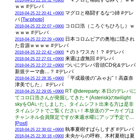
2018-04-25 22:18:32 +0900
ｗｗ #デレパ
マグロと格闘するなつ姉 #デレ
2018-04-25 22:20:41 +0900
パ
[Tw:photo]
コロ口浩（ころぐちひろし）ｗ
2018-04-25 22:22:07 +0900
ｗｗｗ #デレパ
日本コロムビアの奥地に隠され
2018-04-25 22:22:29 +0900
た音源ｗｗｗｗ #デレパ
＊のトワスカ！？ #デレパ
2018-04-25 22:22:42 +0900
来週は虚無回 #デレパ
2018-04-25 22:27:01 +0900
ついにデレパ音頭CD化&デレパ
2018-04-25 22:27:22 +0900
新規テーマ曲…？ #デレパ
「平成最後の"みゃお"！高森奈
2018-04-25 22:28:35 +0900
津美でした」 #デレパ
RT @dereparty: 本日のデレパに
2018-04-25 22:29:05 +0900
てコロ口浩さんが発掘してきた＊(Asterisk)のtwilight
skyをOAいたしました。タイムシフト出来る方は是非
タイムシフトでご覧ください！本放送のアーカイブは
チャンネル会員限定ですが来週水曜にアップ予定で…
[Post]
執事夏樹すばらしすぎ #デレパ
2018-04-25 22:30:02 +0900
未央からの呼称、木村夏樹は夏
2018-04-25 22:30:18 +0900