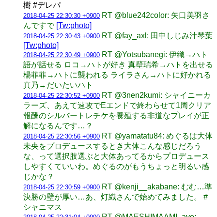
樹 #デレパ
RT @blue242color: 矢口美羽さ
2018-04-25 22:30:30 +0900
んですで
[Tw:photo]
RT @fay_axl: 田中しじみ汁琴葉
2018-04-25 22:30:43 +0900
[Tw:photo]
RT @Yotsubanegi: 伊織→ハト
2018-04-25 22:30:49 +0900
語が話せる ロコ→ハトが好き 真壁瑞希→ハトを出せる
楊菲菲→ハトに襲われる ライラさん→ハトに好かれる
真乃→だいたいハト
RT @3nen2kumi: シャイニーカ
2018-04-25 22:30:52 +0900
ラーズ、あえて速攻でEエンドで終わらせて1周クリア
報酬のシルバートレチケを養殖する非道なプレイが正
解になるんです…？
RT @yamatatu84: めぐるは大体
2018-04-25 22:30:56 +0900
未央をプロデュースするとき大体こんな感じだろう
な、って選択肢選ぶと大体あってるからプロデュース
しやすくていいわ。めぐるのがもうちょっと明るい感
じかな？
RT @kenji__akabane: むむ…準
2018-04-25 22:30:59 +0900
決勝の壁が厚い…あ、灯織さんで始めてみました。 #
シャニマス
RT @MAESHIMAAMI_ave: