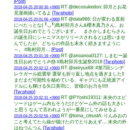
[Post]
RT @decosukedon: 卯月とお花
2018-04-25 20:00:30 +0900
見漫画描いてるよ
[Tw:photo]
RT @data966: 日が変わる直前
2018-04-25 20:01:06 +0900
にぺたっとな( ╹◡╹)島村卯月さん&櫻木真乃さん、お
誕生日おめでとうございます。 まさかしまむらさん
の誕生日にシャニマスがリリースされるとは思いませ
んでしたが、どちらの作品も末永く続きますように
～。 #島村卯月…
[Post]
RT @anoanoa0127: しまむー誕
2018-04-25 20:01:19 +0900
生日おめでとう🎉🎂 #島村卯月生誕祭2018
[Tw:photo]
RT @seiryux68: #第7回シンデ
2018-04-25 20:02:12 +0900
レラガール総選挙 選挙も折り返し地点を過ぎました!!
まだまだ可能性を秘めている、ギャグにも正統派アイ
ドルにも輝ける矢口美羽に、皆様のお力を!!!!!
[Tw:photo]
RT @PYoshi19311: 未央のエピ
2018-04-25 20:02:31 +0900
ソードはゲーム内もそうだけどゲーム外の話も大きい
と思う なんて言われようが一番星にしてみせるよ
RT @toma_citrustA: りんみおの
2018-04-25 20:02:56 +0900
こと考えてたら線が描けたのでとりあえず… 未央の外
はねつんつん
[Tw:photo]