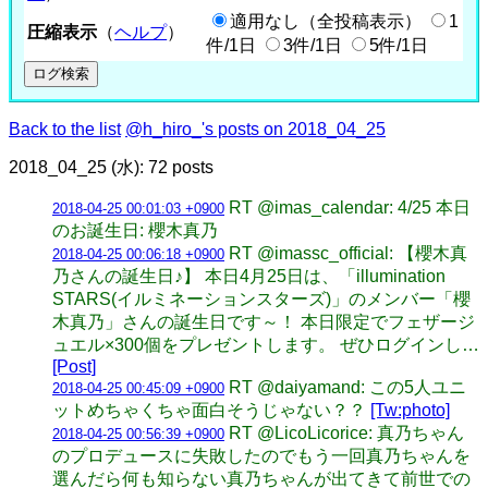
適用なし（全投稿表示）
1
圧縮表示
（
ヘルプ
）
件/1日
3件/1日
5件/1日
Back to the list
@h_hiro_'s posts on 2018_04_25
2018_04_25 (水): 72 posts
RT @imas_calendar: 4/25 本日
2018-04-25 00:01:03 +0900
のお誕生日: 櫻木真乃
RT @imassc_official: 【櫻木真
2018-04-25 00:06:18 +0900
乃さんの誕生日♪】 本日4月25日は、「illumination
STARS(イルミネーションスターズ)」のメンバー「櫻
木真乃」さんの誕生日です～！ 本日限定でフェザージ
ュエル×300個をプレゼントします。 ぜひログインし…
[Post]
RT @daiyamand: この5人ユニ
2018-04-25 00:45:09 +0900
ットめちゃくちゃ面白そうじゃない？？
[Tw:photo]
RT @LicoLicorice: 真乃ちゃん
2018-04-25 00:56:39 +0900
のプロデュースに失敗したのでもう一回真乃ちゃんを
選んだら何も知らない真乃ちゃんが出てきて前世での