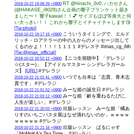
RT @hinachi_0v0: ハカセさん
2018-10-22 19:09:29 +0900
(@HAKASE_i9029)さん企画の響子ブランケット届き
ました〜！ 響子kawaii！！💕 サイズもほぼ等身大と伺
い大っきい！！ これから響子とイチャイチャします😘
[Tw:photo]
こういうタイミングで、エルド
2018-10-22 19:17:16 +0900
リッチ・ロアテラーの中の人からのメッセージ出して
くるのかよ！！！！１１１１ #デレステ #imas_cg_6th
[Tw:@imas_official]
【ニコ生視聴中】「デレラジ
2018-10-22 20:52:12 +0900
☆(スター)」 【アイドルマスター シンデレラガール
ズ】
[URL]
#デレラジ
いつでも台本は「志貴、青木志
2018-10-22 21:01:41 +0900
貴です」 #デレラジ
みーな姫の誕生日 #デレラジ
2018-10-22 21:01:52 +0900
みーな姫「齢を重ねるたびに、
2018-10-22 21:03:12 +0900
人生が楽しい」 #デレラジ
出版レッスン みーな姫「橘あ
2018-10-22 21:20:03 +0900
りすのいちごパスタ屋はなぜ潰れないのか」ｗｗｗｗ
ｗｗｗｗｗ #デレラジ
出版レッスン ぱるにゃす
2018-10-22 21:21:16 +0900
「MoMoKA's Tea Time」 #デレラジ