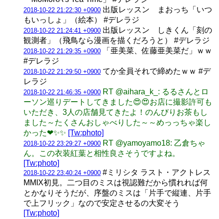
出版レッスン まおっち「いつ
2018-10-22 21:22:30 +0900
もいっしょ」（絵本） #デレラジ
出版レッスン しきくん「刻の
2018-10-22 21:24:41 +0900
観測者」（飛鳥なら漫画を描くだろうと） #デレラジ
「亜美菜、佐藤亜美菜だ」ｗｗ
2018-10-22 21:29:35 +0900
#デレラジ
てか全員それで締めたｗｗ #デ
2018-10-22 21:29:50 +0900
レラジ
RT @aihara_k_: るるさんとロ
2018-10-22 21:46:35 +0900
ーソン巡りデートしてきました😍😍お店に撮影許可も
いただき、3人の店舗見てきたよ！のんびりお茶もし
ました～たくさんおしゃべりした～～めっっちゃ楽し
かった❤✨✨
[Tw:photo]
RT @yamoyamo18: 乙倉ちゃ
2018-10-22 23:29:27 +0900
ん。この衣装紅葉と相性良さそうですよね。
[Tw:photo]
#ミリシタ ラスト・アクトレス
2018-10-22 23:40:24 +0900
MMIX初見。二つ目のミスは視認難だから慣れれば何
とかなりそうだが、序盤のミスは「片手で縦連、片手
で上フリック」なので安定させるの大変そう
[Tw:photo]