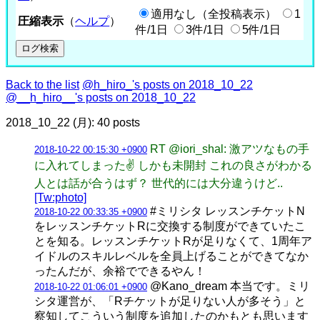
適用なし（全投稿表示）
1
圧縮表示
（
ヘルプ
）
件/1日
3件/1日
5件/1日
Back to the list
@h_hiro_'s posts on 2018_10_22
@__h_hiro__'s posts on 2018_10_22
2018_10_22 (月): 40 posts
RT @iori_shal: 激アツなもの手
2018-10-22 00:15:30 +0900
に入れてしまった✌️ しかも未開封 これの良さがわかる
人とは話が合うはず？ 世代的には大分違うけど..
[Tw:photo]
#ミリシタ レッスンチケットN
2018-10-22 00:33:35 +0900
をレッスンチケットRに交換する制度ができていたこ
とを知る。レッスンチケットRが足りなくて、1周年ア
イドルのスキルレベルを全員上げることができてなか
ったんだが、余裕でできるやん！
@Kano_dream 本当です。ミリ
2018-10-22 01:06:01 +0900
シタ運営が、「Rチケットが足りない人が多そう」と
察知してこういう制度を追加したのかもとも思います