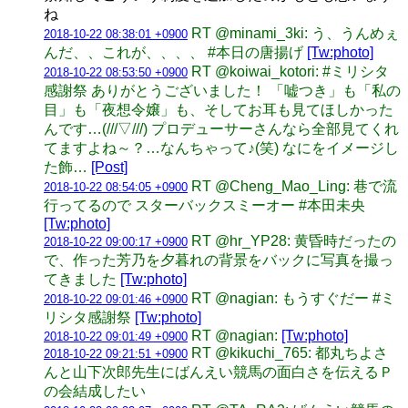
ね
RT @minami_3ki: う、うんめぇ
2018-10-22 08:38:01 +0900
んだ、、これが、、、、 #本日の唐揚げ
[Tw:photo]
RT @koiwai_kotori: #ミリシタ
2018-10-22 08:53:50 +0900
感謝祭 ありがとうございました！ 「嘘つき」も「私の
目」も「夜想令嬢」も、そしてお耳も見てほしかった
んです…(///▽///) プロデューサーさんなら全部見てくれ
てますよね～？…なんちゃって♪(笑) なにをイメージし
た飾…
[Post]
RT @Cheng_Mao_Ling: 巷で流
2018-10-22 08:54:05 +0900
行ってるので スターバックスミーオー #本田未央
[Tw:photo]
RT @hr_YP28: 黄昏時だったの
2018-10-22 09:00:17 +0900
で、作った芳乃を夕暮れの背景をバックに写真を撮っ
てきました
[Tw:photo]
RT @nagian: もうすぐだー #ミ
2018-10-22 09:01:46 +0900
リシタ感謝祭
[Tw:photo]
RT @nagian:
[Tw:photo]
2018-10-22 09:01:49 +0900
RT @kikuchi_765: 都丸ちよさ
2018-10-22 09:21:51 +0900
んと山下次郎先生にばんえい競馬の面白さを伝えるＰ
の会結成したい