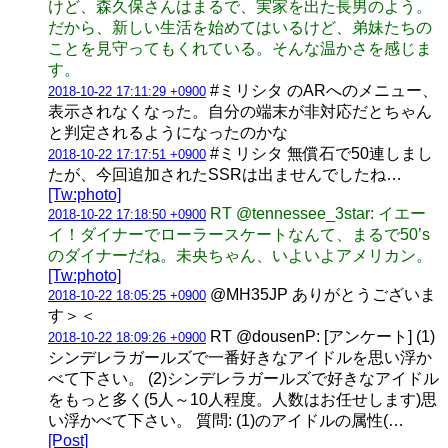
けど、森久保さんはまるで、実家を出た長男のよう。
だから、新しい生活を始めてはいるけど、弟妹たちの
ことを見守ってもくれている。そんな温かさを感じま
す。
#ミリシタ のARへのメニュー、
2018-10-22 17:11:29 +0900
表示されなくなった。自分の端末が非対応だとちゃん
と判定されるようになったのかな
#ミリシタ 無償石で50連しまし
2018-10-22 17:17:51 +0900
たが、今回追加されたSSRは出ませんでしたね…
[Tw:photo]
RT @tennessee_3star: イエー
2018-10-22 17:18:50 +0900
イ！ダイナーでローラースケートなんて、まるで50’s
のダイナーだね。未央ちゃん、いよいよアメリカン。
[Tw:photo]
@MH35JP ありがとうございま
2018-10-22 18:05:25 +0900
す＞＜
RT @dousenP: [アンケート] (1)
2018-10-22 18:09:26 +0900
シンデレラガールズで一番好きなアイドルを思い浮か
べて下さい。 (2)シンデレラガールズで好きなアイドル
をもっと多く(5人～10人程度。人数はお任せします)思
い浮かべて下さい。 質問: (1)のアイドルの属性(…
[Post]