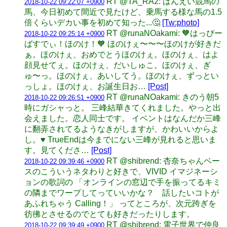
RT @TA_RA2: ばんえい競馬の
2018-10-22 09:22:07 +0900
馬、今日初めて間近で見たけど、乗馬する様な馬の1.5
倍くらいデカい事を初めて知った...🤔
[Tw:photo]
RT @runaNOakami: 🧡はっぴー
2018-10-22 09:25:14 +0900
ばすでぃ！ほのけ！🧡 ほのけぇ〜〜〜ほのけが好きだ
ぁ。ほのけぇ、おめでとうほのけぇ。ほのけぇ、はよ
顔見せてぇ。ほのけぇ、だいしゅこ。ほのけぇ、ぎ
ゅ〜っ。ほのけぇ、あいしてう。ほのけぇ、ずっとい
っしょ。ほのけぇ、お誕生日お…
[Post]
RT @runaNOakami: きのう朝5
2018-10-22 09:26:51 +0900
時にガシャっと。 三峰結華きてくれました。やっと出
会えました。恋人同士です。 イベントはなんだか三峰
に翻弄されてるようなきがしますが、かわいいからよ
し。♥ TrueEndは今までにない三峰が見れると思いま
す。見てくださ…
[Post]
RT @shibrend: 杏奈ちゃんベー
2018-10-22 09:39:46 +0900
スのこういうネタわりと好きで、VIVID イマジネーシ
ョンの歌詞の 「オンラインの窓辺で手を振ってるキミ
の隣までワープしてっていいかな？ 話したいコトが
あふれちゃう Calling！」 ってところが、次元跨ぎを
彷彿とさせるのでとても好きだったりします。
RT @shibrend: 電子世界で仲良
2018-10-22 09:39:49 +0900