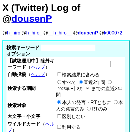
X (Twitter) Log of
@
dousenP
@
h_hiro
@
h_hiro_
@
__h_hiro__
@
dousenP
@
k000072
検索キーワード
オプション
【試験運用中】除外キ
ーワード
（
ヘルプ
）
自動投稿
（
ヘルプ
）
検索結果に含める
すべて
直近2年間
検索する期間
までの直近2年
間
本人の発言・RTともに
本
検索対象
人の発言のみ
RTのみ
大文字・小文字
区別しない
ワイルドカード
（
ヘル
利用する
プ
）