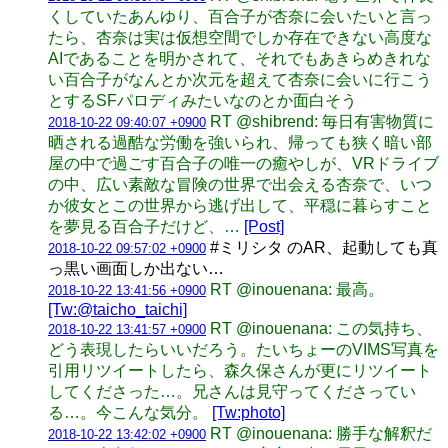
くしていたあんゆり、百合子が杏奈に会いたいと言っ
たら、杏奈は実は仮想空間でしか存在できない高度な
AIであることを明かされて、それでもあきらめきれな
い百合子がなんとか次元を超えて杏奈に会いに行こう
とするSFパロディみたいなのとか面白そう
RT @shibrend: 毎日有害物質に
2018-10-22 09:40:07 +0900
晒される過酷な労働を強いられ、帰っても狭く暗い部
屋の中で過ごす百合子の唯一の癒やしが、VRドライブ
の中、広い素敵な冒険の世界で出会える杏奈で、いつ
か彼女とこの世界から逃げ出して、平穏に暮らすこと
を夢見る百合子だけど、…
[Post]
#ミリシタ のAR、起動しても真
2018-10-22 09:57:02 +0900
っ黒い画面しか出ない…
RT @inouenana: 最高。
2018-10-22 13:41:56 +0900
[Tw:@taicho_taichi]
RT @inouenana: この気持ち、
2018-10-22 13:41:57 +0900
どう表現したらいいだろう。たいちょーのVIMS写真を
引用リツイートしたら、森久保さんが更にリツイート
してくださった…。兄さんは見守ってくださってい
る…。今こんな気分。
[Tw:photo]
RT @inouenana: 勝手な解釈だ
2018-10-22 13:42:02 +0900